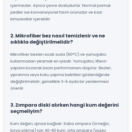
içermezler. Ayrıca çevre dostudurlar. Normal pamuk
pedler ise konvansiyonel tarım ürünüdür ve bazı
kimyasallar içerebilir.
2. Mikrofiber bez nasıl temizlenir ve ne
sıklıkla değiştirilmelidir?
Mikrofiber bezleri sıcak suda (60°C) ve yumuşatıcı
kullanmadan yıkamak en iyisidir. Yumuşatıcı, liflerin
yapısını bozarak bezin performansını düşürür. Bezler,
yıpranma veya koku yapma belirtileri gösterdiğinde
değiştirilmelidir; genellikle 3-6 ayda bir yenilenmesi
önerilir.
3. Zımpara diski alırken hangi kum değerini
seçmeliyim?
Kum değeri, işinize bağlıdır. Kaba zımpara (örneğin,
boya sökme) için 40-60 kum, orta zımpara (yüzey