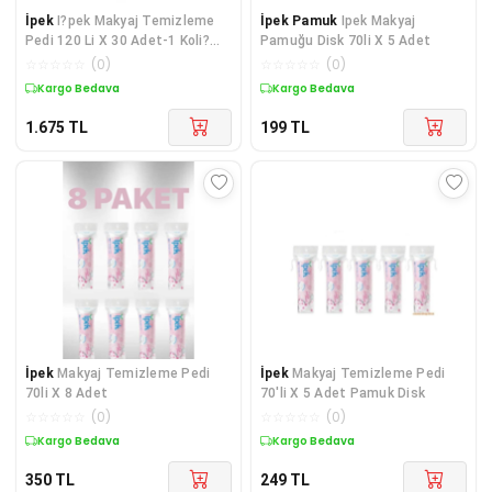
İpek
I?pek Makyaj Temizleme
İpek Pamuk
Ipek Makyaj
Pedi 120 Li X 30 Adet-1 Koli?
Pamuğu Disk 70li X 5 Adet
Disk Pamuk
☆
☆
☆
☆
☆
(
0
)
☆
☆
☆
☆
☆
(
0
)
Kargo Bedava
Kargo Bedava
1.675
TL
199
TL
İpek
Makyaj Temizleme Pedi
İpek
Makyaj Temizleme Pedi
70li X 8 Adet
70'li X 5 Adet Pamuk Disk
☆
☆
☆
☆
☆
(
0
)
☆
☆
☆
☆
☆
(
0
)
Kargo Bedava
Kargo Bedava
350
TL
249
TL