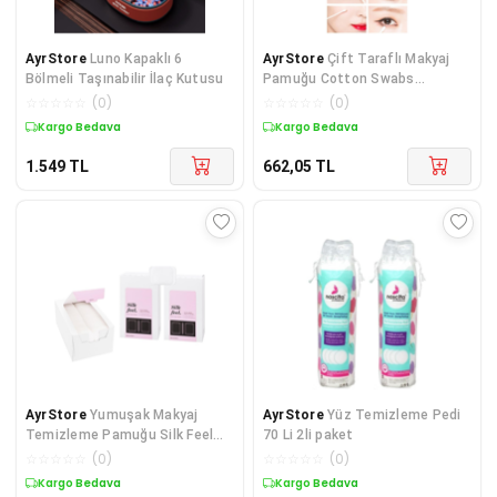
AyrStore
Luno Kapaklı 6
AyrStore
Çift Taraflı Makyaj
Bölmeli Taşınabilir İlaç Kutusu
Pamuğu Cotton Swabs
(300Adet)
☆
☆
☆
☆
☆
(
0
)
☆
☆
☆
☆
☆
(
0
)
Kargo Bedava
Kargo Bedava
1.549
TL
662,05
TL
AyrStore
Yumuşak Makyaj
AyrStore
Yüz Temizleme Pedi
Temizleme Pamuğu Silk Feel
70 Li 2li paket
Cotton Puff (80ADET)
☆
☆
☆
☆
☆
(
0
)
☆
☆
☆
☆
☆
(
0
)
Kargo Bedava
Kargo Bedava