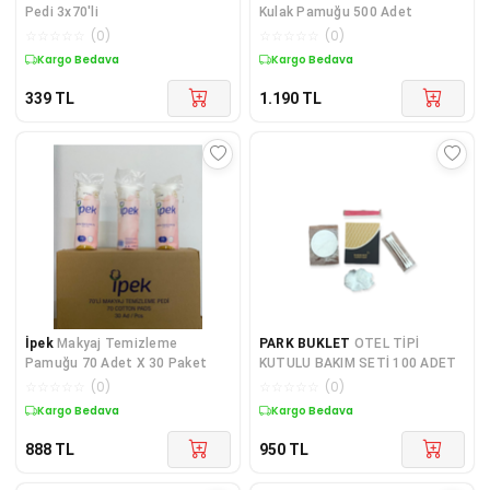
Pedi 3x70'li
Kulak Pamuğu 500 Adet
☆
☆
☆
☆
☆
(
0
)
☆
☆
☆
☆
☆
(
0
)
Kargo Bedava
Kargo Bedava
339
TL
1.190
TL
İpek
Makyaj Temizleme
PARK BUKLET
OTEL TİPİ
Pamuğu 70 Adet X 30 Paket
KUTULU BAKIM SETİ 100 ADET
☆
☆
☆
☆
☆
(
0
)
☆
☆
☆
☆
☆
(
0
)
Kargo Bedava
Kargo Bedava
888
TL
950
TL