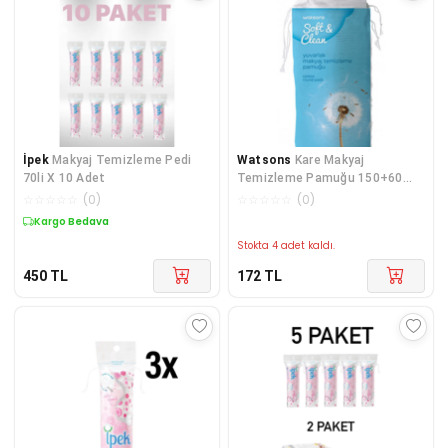
İpek
Makyaj Temizleme Pedi
Watsons
Kare Makyaj
70li X 10 Adet
Temizleme Pamuğu 150+60
Adet
☆
☆
☆
☆
☆
(
0
)
☆
☆
☆
☆
☆
(
0
)
Kargo Bedava
Stokta 4 adet kaldı.
450
TL
172
TL