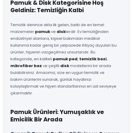
Pamuk & Disk Kategorisine Hoş
Geldiniz: Temizliğin Kalbi
Temizlik denince akla ilk gelen, belki de en temel
malzemeler
pamuk
ve
disk
lerdir. Ev temizliğinden
endüstriyel alanlara, kişisel bakımdan medikal
kullanıma kadar geniş bir yelpazede ihtiyaç duyulan bu
ürünler, hijyenin vazgeçilmez unsurlarıdır. Bu
kategoride, en kaliteli
pamuk ped
,
temizlik bezi
,
mikrofiber bez
ve çeşitli
disk
modellerini bir arada
bulabilirsiniz. Amacımız, size en uygun temizlik ve
bakım ürünlerini sunarak, günlük hayatınızı
kolaylaştırmak ve hijyen standartlarınızı en üst seviyeye
çıkarmaktır.
Pamuk Ürünleri: Yumuşaklık ve
Emicilik Bir Arada