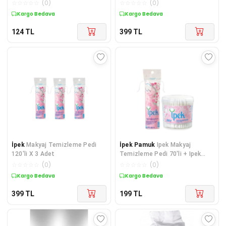
Pamugu
☆
☆
☆
☆
☆
(
0
)
☆
☆
☆
☆
☆
(
0
)
Kargo Bedava
Kargo Bedava
124
TL
399
TL
İpek
Makyaj Temizleme Pedi
İpek Pamuk
Ipek Makyaj
120'li X 3 Adet
Temizleme Pedi 70'li + Ipek
Kulak Temizleme Çubuğu 200'lü
☆
☆
☆
☆
☆
(
0
)
☆
☆
☆
☆
☆
(
0
)
Kargo Bedava
Kargo Bedava
399
TL
199
TL