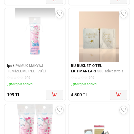
İpek
PAMUK MAKYAJ
BU BUKLET OTEL
TEMİZLEME PEDİ 70’Lİ
EKİPMANLARI
500 adet yırt-aç
otel tipi mix bakım seti
☆
☆
☆
☆
☆
(
0
)
☆
☆
☆
☆
☆
(
0
)
Kargo Bedava
Kargo Bedava
199
TL
4.500
TL