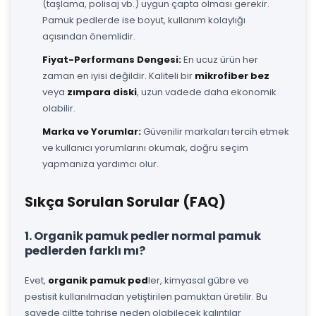
(taşlama, polisaj vb.) uygun çapta olması gerekir.
Pamuk pedlerde ise boyut, kullanım kolaylığı
açısından önemlidir.
Fiyat-Performans Dengesi:
En ucuz ürün her
zaman en iyisi değildir. Kaliteli bir
mikrofiber bez
veya
zımpara diski
, uzun vadede daha ekonomik
olabilir.
Marka ve Yorumlar:
Güvenilir markaları tercih etmek
ve kullanıcı yorumlarını okumak, doğru seçim
yapmanıza yardımcı olur.
Sıkça Sorulan Sorular (FAQ)
1. Organik pamuk pedler normal pamuk
pedlerden farklı mı?
Evet,
organik pamuk ped
ler, kimyasal gübre ve
pestisit kullanılmadan yetiştirilen pamuktan üretilir. Bu
sayede ciltte tahrişe neden olabilecek kalıntılar