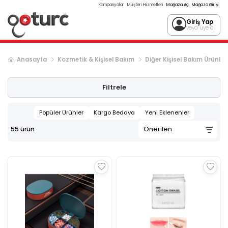
Kampanyalar
Müşteri Hizmetleri
Mağaza Aç
Mağaza Girişi
Giriş Yap
veya üye ol
Anasayfa
Kozmetik & Kişisel Bakım
Diğer Kişisel Bakım Ürünleri
Filtrele
Popüler Ürünler
Kargo Bedava
Yeni Eklenenler
55
ürün