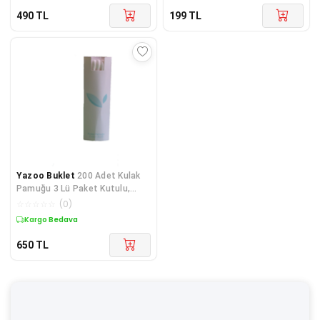
490
TL
199
TL
Yazoo Buklet
200 Adet Kulak
Pamuğu 3 Lü Paket Kutulu,
Otel Kulak Pamuğu, Hastane
☆
☆
☆
☆
☆
(
0
)
Kulak Pamuğu
Kargo Bedava
650
TL