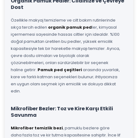
Organik Pamuk Pedler: Cildinize ve Çevreye
Dost
Özellikle makyaj temizleme ve cilt bakım rutinlerinde
sıkça tercih edilen
organik pamuk ped
ler, kimyasal
içermemesi sayesinde hassas ciltler için idealdir. %100
doğal pamuktan üretilen bu pedler, yüksek emicilik
kapasitesiyle tek bir hareketle makyajı temizler. Ayrıca,
çevre dostu olmaları ve biyolojik olarak
çözünebilmeleri, onları sürdürülebilir bir seçenek
haline getirir.
Pamuk ped çeşitleri
arasında yuvarlak,
kare ve farklı katman seçenekleri bulunur; ihtiyacınıza
en uygun olanı seçmek için emicilik ve dokuya dikkat
edin.
Mikrofiber Bezler: Toz ve Kire Karşı Etkili
Savunma
Mikrofiber temizlik bezi
, pamuklu bezlere göre
daha fazla toz ve kir tutma kapasitesine sahiptir. İnce lif