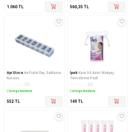
1.060
TL
560,35
TL
AyrStore
Haftalık İlaç Saklama
İpek
Kare 50 Adet Makyaj
Kutusu
Temizleme Pedi
☆
☆
☆
☆
☆
(
0
)
☆
☆
☆
☆
☆
(
0
)
Kargo Bedava
Kargo Bedava
552
TL
149
TL