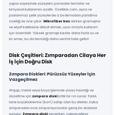
yapısı sayesinde yüzeyleri çizmeden temizler ve
kimyasal kullanımını azaltır. Özellikle cam, ayna ve
paslanmaz çelik yüzeylerde iz bırakmadan parlatma
özelliği ile öne çıkar.
Mikrofiber bez
alırken gramajına
ve elyaf kalitesine dikkat etmek, uzun ömürlü kullanım
için önemlidir. Yüksek gramajlı bezler daha fazla su ve
kir emer, bu da temizliği daha verimli hale getirir.
Disk Çeşitleri: Zımparadan Cilaya Her
İş İçin Doğru Disk
Zımpara Diskleri: Pürüzsüz Yüzeyler İçin
Vazgeçilmez
Ahşap, metal veya boya işlerinde yüzey hazırlığı ve
düzeltme için
zımpara diski
kritik bir rol oynar. Farklı
tane büyüklüklerine (kum) sahip olan bu diskler, kaba
zımparadan ince zımparaya kadar geniş bir skalada
sunulur.
Zımpara diski
seçerken, çalışacağınız