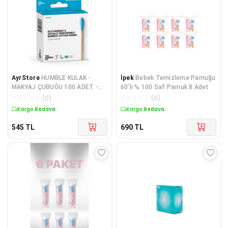
AyrStore
HUMBLE KULAK -
İpek
Bebek Temizleme Pamuğu
MAKYAJ ÇUBUĞU 100 ADET -
60'lı % 100 Saf Pamuk 8 Adet
MAVİ Bambu Kulak Çubuğu 100
☆
☆
☆
☆
☆
(
0
)
☆
☆
☆
☆
☆
(
0
)
Pcs - Mavi
Kargo Bedava
Kargo Bedava
545
TL
690
TL