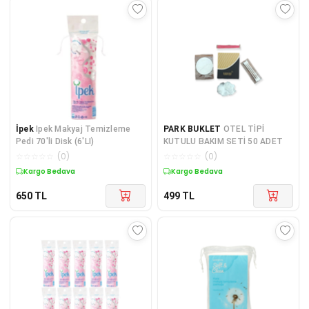
İpek
Ipek Makyaj Temizleme
PARK BUKLET
OTEL TİPİ
Pedi 70'li Disk (6'LI)
KUTULU BAKIM SETİ 50 ADET
☆
☆
☆
☆
☆
(
0
)
☆
☆
☆
☆
☆
(
0
)
Kargo Bedava
Kargo Bedava
650
TL
499
TL