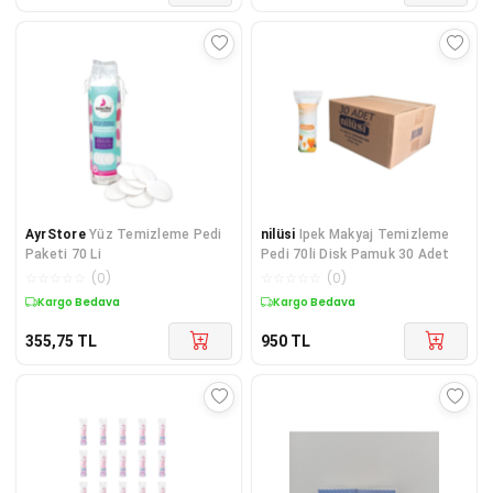
AyrStore
Yüz Temizleme Pedi
nilüsi
Ipek Makyaj Temizleme
Paketi 70 Li
Pedi 70li Disk Pamuk 30 Adet
☆
☆
☆
☆
☆
(
0
)
☆
☆
☆
☆
☆
(
0
)
Kargo Bedava
Kargo Bedava
355,75
TL
950
TL