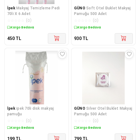
İpek
Makyaj Temizleme Pedi
GÜNO
Soft Otel Buklet Makyaj
70li X 6 Adet
Pamuğu 500 Adet
☆
☆
☆
☆
☆
(
0
)
☆
☆
☆
☆
☆
(
0
)
Kargo Bedava
Kargo Bedava
450
TL
930
TL
İpek
ipek 70li disk makyaj
GÜNO
Silver Otel Buklet Makyaj
pamuğu
Pamuğu 500 Adet
☆
☆
☆
☆
☆
(
0
)
☆
☆
☆
☆
☆
(
0
)
Kargo Bedava
Kargo Bedava
199
TL
799
TL