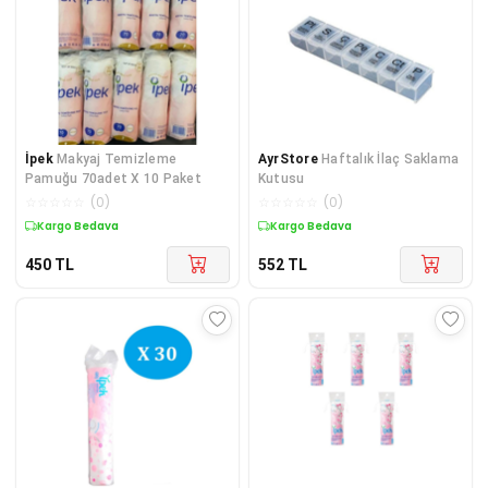
İpek
Makyaj Temizleme
AyrStore
Haftalık İlaç Saklama
Pamuğu 70adet X 10 Paket
Kutusu
☆
☆
☆
☆
☆
(
0
)
☆
☆
☆
☆
☆
(
0
)
Kargo Bedava
Kargo Bedava
450
TL
552
TL