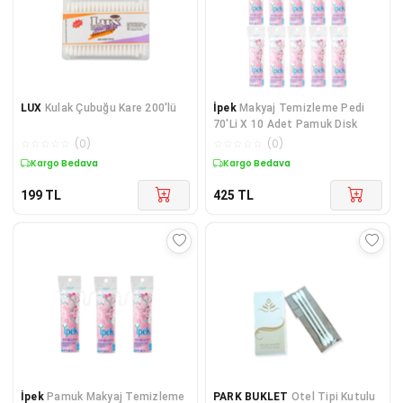
LUX
Kulak Çubuğu Kare 200'lü
İpek
Makyaj Temizleme Pedi
70'Li X 10 Adet Pamuk Disk
☆
☆
☆
☆
☆
(
0
)
☆
☆
☆
☆
☆
(
0
)
Kargo Bedava
Kargo Bedava
199
TL
425
TL
İpek
Pamuk Makyaj Temizleme
PARK BUKLET
Otel Tipi Kutulu