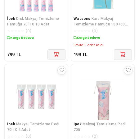
İpek
Disk Makyaj Temizleme
Watsons
Kare Makyaj
Pamuğu 70'li X 10 Adet
Temizleme Pamuğu 150+60
Adet
☆
☆
☆
☆
☆
(
0
)
☆
☆
☆
☆
☆
(
0
)
Kargo Bedava
Kargo Bedava
Stokta 5 adet kaldı.
799
TL
199
TL
İpek
Makyaj Temizleme Pedi
İpek
Makyaj Temizleme Pedi
70li X 4 Adet
70li
☆
☆
☆
☆
☆
(
0
)
☆
☆
☆
☆
☆
(
0
)