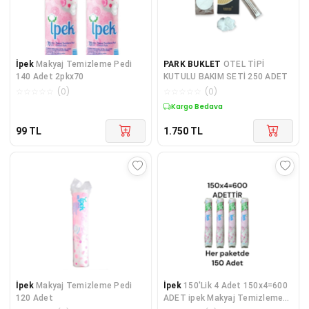
İpek
Makyaj Temizleme Pedi
PARK BUKLET
OTEL TİPİ
140 Adet 2pkx70
KUTULU BAKIM SETİ 250 ADET
☆
☆
☆
☆
☆
(
0
)
☆
☆
☆
☆
☆
(
0
)
Kargo Bedava
99
TL
1.750
TL
İpek
Makyaj Temizleme Pedi
İpek
150'Lik 4 Adet 150x4=600
120 Adet
ADET ipek Makyaj Temizleme