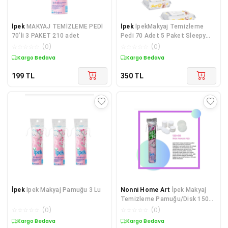
İpek
MAKYAJ TEMİZLEME PEDİ
İpek
İpekMakyaj Temizleme
70’li 3 PAKET 210 adet
Pedi 70 Adet 5 Paket Sleepy
Sensitive Islak Havlu 2x90 Lı 2
☆
☆
☆
☆
☆
(
0
)
☆
☆
☆
☆
☆
(
0
)
Paket
Kargo Bedava
Kargo Bedava
199
TL
350
TL
İpek
Ipek Makyaj Pamuğu 3 Lu
Nonni Home Art
İpek Makyaj
Temizleme Pamuğu/Disk 150
adet %100 Pamuk
☆
☆
☆
☆
☆
(
0
)
☆
☆
☆
☆
☆
(
0
)
Kargo Bedava
Kargo Bedava