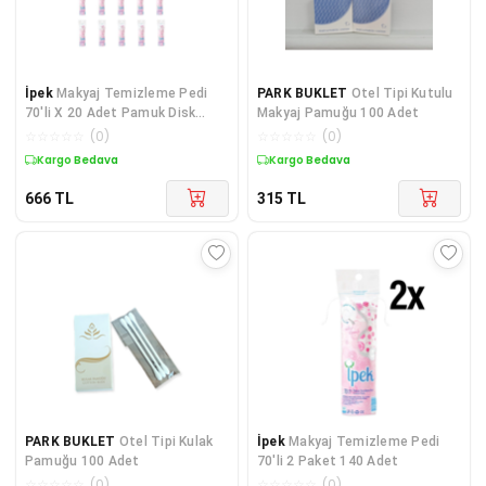
İpek
Makyaj Temizleme Pedi
PARK BUKLET
Otel Tipi Kutulu
70'li X 20 Adet Pamuk Disk
Makyaj Pamuğu 100 Adet
Makyatemizleme
☆
☆
☆
☆
☆
(
0
)
☆
☆
☆
☆
☆
(
0
)
Kargo Bedava
Kargo Bedava
666
TL
315
TL
PARK BUKLET
Otel Tipi Kulak
İpek
Makyaj Temizleme Pedi
Pamuğu 100 Adet
70'li 2 Paket 140 Adet
☆
☆
☆
☆
☆
(
0
)
☆
☆
☆
☆
☆
(
0
)