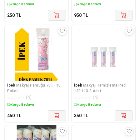
Kargo Bedava
Kargo Bedava
250
TL
950
TL
İpek
Makyaj Pamuğu 70li - 10
İpek
Makyaj Temizleme Pedi
Paket
120 Li X 3 Adet
☆
☆
☆
☆
☆
(
0
)
☆
☆
☆
☆
☆
(
0
)
Kargo Bedava
Kargo Bedava
450
TL
350
TL