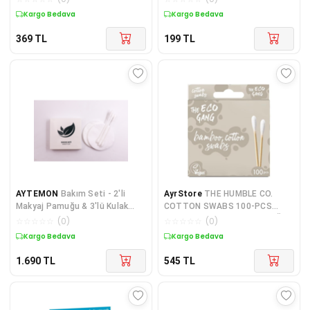
Kargo Bedava
Kargo Bedava
369
TL
199
TL
AYTEMON
Bakım Seti - 2'li
AyrStore
THE HUMBLE CO.
Makyaj Pamuğu & 3'lü Kulak
COTTON SWABS 100-PCS
Pamuğu Hijyen Kiti - 450 Adet
WHITE BAMBU KULAK ÇUBUĞU
☆
☆
☆
☆
☆
(
0
)
☆
☆
☆
☆
☆
(
0
)
100LÜ
Kargo Bedava
Kargo Bedava
1.690
TL
545
TL