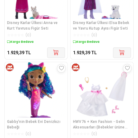
Disney Karlar Ülkesi Anna ve
Disney Karlar Ülkesi Elsa Bebek
Kurt Yavrusu Figür Seti
ve Yavru Kutup Ayısı Figür Seti
☆
☆
☆
☆
☆
(
0
)
☆
☆
☆
☆
☆
(
0
)
Kargo Bedava
Kargo Bedava
1.929,39
TL
1.929,39
TL
Gabby'nin Bebek Evi Denizkızı
HWV76 + Ken Fashion - Gelin
Bebeği
Aksesuarları (Bebekler ürüne
dahil değildir.)
☆
☆
☆
☆
☆
(
0
)
☆
☆
☆
☆
☆
(
0
)