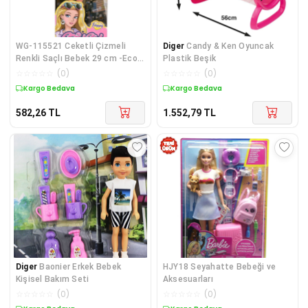
WG-115521 Ceketli Çizmeli
Diger
Candy & Ken Oyuncak
Renkli Saçlı Bebek 29 cm -Eco
Plastik Beşik
Lounge
☆
☆
☆
☆
☆
(
0
)
☆
☆
☆
☆
☆
(
0
)
Kargo Bedava
Kargo Bedava
582,26
TL
1.552,79
TL
Diger
Baonier Erkek Bebek
HJY18 Seyahatte Bebeği ve
Kişisel Bakım Seti
Aksesuarları
☆
☆
☆
☆
☆
(
0
)
☆
☆
☆
☆
☆
(
0
)