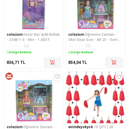
colezium
Deniz Kızı Işıklı Bebek
colezium
Öğrenme Zamanı -
- 2348/1-3 - Mor - 1 ADET
Okul Oyun Seti - A8-21 - Esmer
- 1 ADET
☆
☆
☆
☆
☆
(
0
)
☆
☆
☆
☆
☆
(
0
)
Kargo Bedava
Kargo Bedava
836,71
TL
854,04
TL
colezium
Öğrenme Zamanı -
evimdeyokyok
10 Çift ( 20