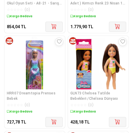
Okul Oyun Seti - A8-21 - Sarışın
Adet ) Kırmızı Renk 23 Nisan 19
- 1 ADET
Mayıs 29 Ekim Okul G
☆
☆
☆
☆
☆
(
0
)
☆
☆
☆
☆
☆
(
0
)
Kargo Bedava
Kargo Bedava
854,04
TL
1.779,90
TL
HRR07 Dreamtopia Prenses
GLN73 Chelsea Tatilde
Bebek
Bebekleri /Chelsea Dünyası
☆
☆
☆
☆
☆
(
0
)
☆
☆
☆
☆
☆
(
0
)
Kargo Bedava
Kargo Bedava
727,78
TL
428,18
TL