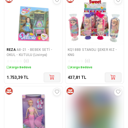
REZA
A8-21 - BEBEK SETİ -
KQ188B STANDLI ŞEKER KIZ -
OKUL - KUTULU (Lisinya)
KNG
☆
☆
☆
☆
☆
(
0
)
☆
☆
☆
☆
☆
(
0
)
Kargo Bedava
Kargo Bedava
1.753,39
TL
437,81
TL