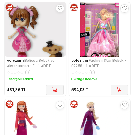
colezium
Belissa Bebek ve
colezium
Fashion Star Bebek -
Aksesuarları - F - 1 ADET
02258 - 1 ADET
☆
☆
☆
☆
☆
(
0
)
☆
☆
☆
☆
☆
(
0
)
Kargo Bedava
Kargo Bedava
481,36
TL
594,03
TL