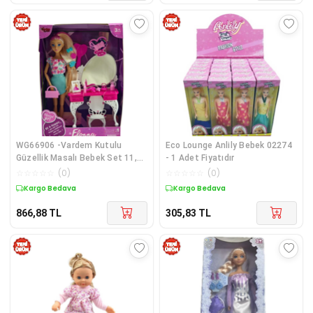
WG66906 -Vardem Kutulu
Eco Lounge Anlily Bebek 02274
Güzellik Masalı Bebek Set 11,5
- 1 Adet Fiyatıdır
inç
☆
☆
☆
☆
☆
(
0
)
☆
☆
☆
☆
☆
(
0
)
Kargo Bedava
Kargo Bedava
866,88
TL
305,83
TL