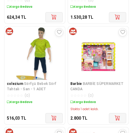
☆
☆
☆
☆
☆
(
0
)
☆
☆
☆
☆
☆
(
0
)
Kargo Bedava
Kargo Bedava
624,34
TL
1.530,28
TL
colezium
Sörfçü Bebek Sörf
Barbie
BARBİE SÜPERMARKET
Tahtalı - Sarı - 1 ADET
CANDA
☆
☆
☆
☆
☆
(
0
)
☆
☆
☆
☆
☆
(
0
)
Kargo Bedava
Kargo Bedava
Stokta 1 adet kaldı.
516,03
TL
2.800
TL