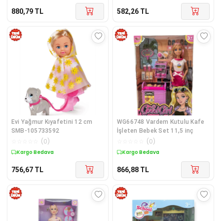
880,79
TL
582,26
TL
Evi Yağmur Kıyafetini 12 cm
WG66748 Vardem Kutulu Kafe
SMB-105733592
İşleten Bebek Set 11,5 inç
☆
☆
☆
☆
☆
(
0
)
☆
☆
☆
☆
☆
(
0
)
Kargo Bedava
Kargo Bedava
756,67
TL
866,88
TL