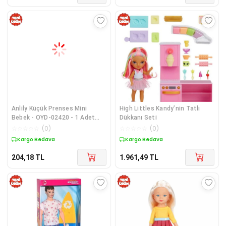
Anlily Küçük Prenses Mini
High Littles Kandy’nin Tatlı
Bebek - OYD-02420 - 1 Adet
Dükkanı Seti
Stokta Olan Gönderilir
☆
☆
☆
☆
☆
(
0
)
☆
☆
☆
☆
☆
(
0
)
Kargo Bedava
Kargo Bedava
204,18
TL
1.961,49
TL