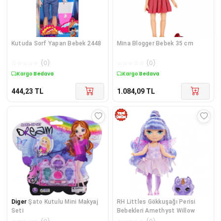
Kutuda Sorf Yapan Bebek 2448
Mina Blogger Bebek 35 cm
☆
☆
☆
☆
☆
(
0
)
☆
☆
☆
☆
☆
(
0
)
Kargo Bedava
Kargo Bedava
444,23
TL
1.084,09
TL
Diger
Şato Kutulu Mini Makyaj
RH Littles Gökkuşağı Perisi
Seti
Bebekleri Amethyst Willow