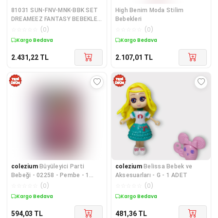
81031 SUN-FNV-MNK-BBK SET
High Benim Moda Stilim
DREAMEEZ FANTASY BEBEKLER
Bebekleri
5Lİ
☆
☆
☆
☆
☆
(
0
)
☆
☆
☆
☆
☆
(
0
)
Kargo Bedava
Kargo Bedava
2.431,22
TL
2.107,01
TL
colezium
Büyüleyici Parti
colezium
Belissa Bebek ve
Bebeği - 02258 - Pembe - 1
Aksesuarları - G - 1 ADET
ADET
☆
☆
☆
☆
☆
(
0
)
☆
☆
☆
☆
☆
(
0
)
Kargo Bedava
Kargo Bedava
594,03
TL
481,36
TL