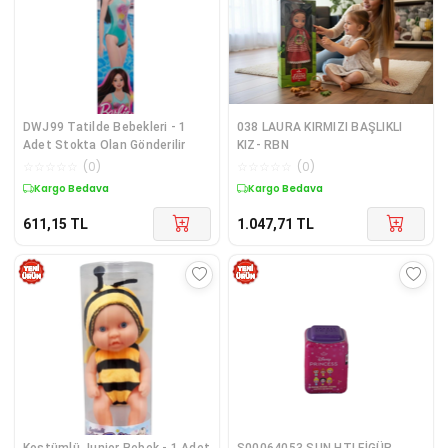
DWJ99 Tatilde Bebekleri - 1
038 LAURA KIRMIZI BAŞLIKLI
Adet Stokta Olan Gönderilir
KIZ- RBN
☆
☆
☆
☆
☆
(
0
)
☆
☆
☆
☆
☆
(
0
)
Kargo Bedava
Kargo Bedava
611,15
TL
1.047,71
TL
Kostümlü Junior Bebek - 1 Adet
S00064053 SUN HTI FİGÜR