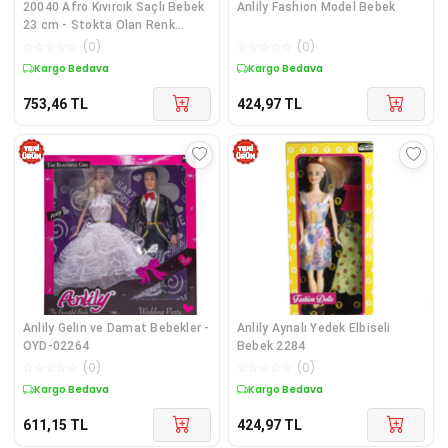
20040 Afro Kıvırcık Saçlı Bebek
Anlily Fashion Model Bebek
23 cm - Stokta Olan Renk
Gönderilir
☆
☆
☆
☆
☆
(
0
)
☆
☆
☆
☆
☆
(
0
)
Kargo Bedava
Kargo Bedava
753,46
TL
424,97
TL
Anlily Gelin ve Damat Bebekler -
Anlily Aynalı Yedek Elbiseli
OYD-02264
Bebek 2284
☆
☆
☆
☆
☆
(
0
)
☆
☆
☆
☆
☆
(
0
)
Kargo Bedava
Kargo Bedava
611,15
TL
424,97
TL