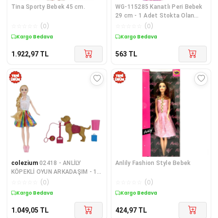
Tina Sporty Bebek 45 cm.
WG-115285 Kanatlı Peri Bebek
29 cm - 1 Adet Stokta Olan
Gönderilir
☆
☆
☆
☆
☆
(
0
)
☆
☆
☆
☆
☆
(
0
)
Kargo Bedava
Kargo Bedava
1.922,97
TL
563
TL
colezium
02418 - ANLİLY
Anlily Fashion Style Bebek
KÖPEKLİ OYUN ARKADAŞIM - 1
ADET
☆
☆
☆
☆
☆
(
0
)
☆
☆
☆
☆
☆
(
0
)
Kargo Bedava
Kargo Bedava
1.049,05
TL
424,97
TL