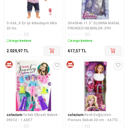
S-666_8 En İyi Arkadaşım Mila
SH40846 11.5'' ELONNA MASAL
20 Inc
PRENSESİ BEBEKLER-ZRV
☆
☆
☆
☆
☆
(
0
)
☆
☆
☆
☆
☆
(
0
)
Kargo Bedava
Kargo Bedava
2.029,97
TL
617,57
TL
colezium
Yedek Elbiseli Bebek -
colezium
Renk Değiştiren
090C2 - 1 ADET
Prenses Bebek 30 cm - 66772 -
Pembe - 1 ADET
☆
☆
☆
☆
☆
(
0
)
☆
☆
☆
☆
☆
(
0
)