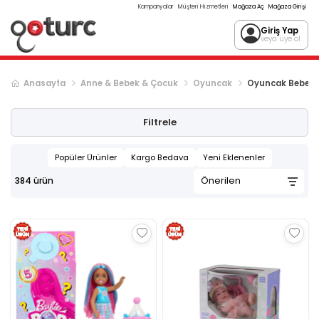
Kampanyalar
Müşteri Hizmetleri
Mağaza Aç
Mağaza Girişi
Giriş Yap
veya üye ol
Anasayfa
Anne & Bebek & Çocuk
Oyuncak
Oyuncak Bebek v
Sonraki ürün sayfası, sayfa
2
Filtrele
Popüler Ürünler
Kargo Bedava
Yeni Eklenenler
384
ürün