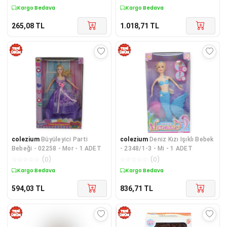
Kargo Bedava
Kargo Bedava
265,08
TL
1.018,71
TL
colezium
Büyüleyici Parti
colezium
Deniz Kızı Işıklı Bebek
Bebeği - 02258 - Mor - 1 ADET
- 2348/1-3 - Mi - 1 ADET
☆
☆
☆
☆
☆
(
0
)
☆
☆
☆
☆
☆
(
0
)
Kargo Bedava
Kargo Bedava
594,03
TL
836,71
TL