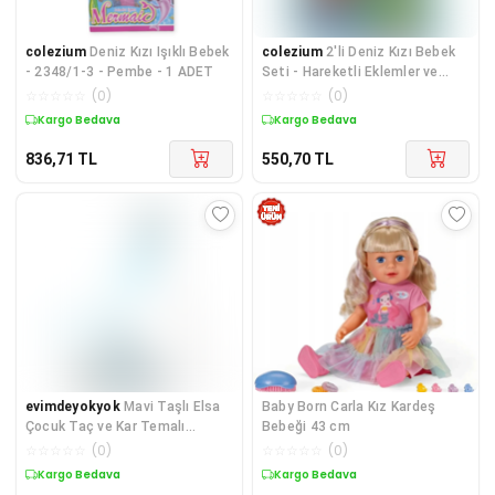
colezium
Deniz Kızı Işıklı Bebek
colezium
2'li Deniz Kızı Bebek
- 2348/1-3 - Pembe - 1 ADET
Seti - Hareketli Eklemler ve
Aksesuarlı -Tcu &amp; Yeşil - 1
☆
☆
☆
☆
☆
(
0
)
☆
☆
☆
☆
☆
(
0
)
ADET
Kargo Bedava
Kargo Bedava
836,71
TL
550,70
TL
evimdeyokyok
Mavi Taşlı Elsa
Baby Born Carla Kız Kardeş
Çocuk Taç ve Kar Temalı
Bebeği 43 cm
Kurdeleli Elsa Asası Sopa
☆
☆
☆
☆
☆
(
0
)
☆
☆
☆
☆
☆
(
0
)
Kargo Bedava
Kargo Bedava