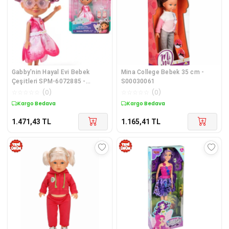
Gabby'nin Hayal Evi Bebek
Mina College Bebek 35 cm -
Çeşitleri SPM-6072885 -
S00030061
Stokta Olan Gönderilir
☆
☆
☆
☆
☆
(
0
)
☆
☆
☆
☆
☆
(
0
)
Kargo Bedava
Kargo Bedava
1.471,43
TL
1.165,41
TL