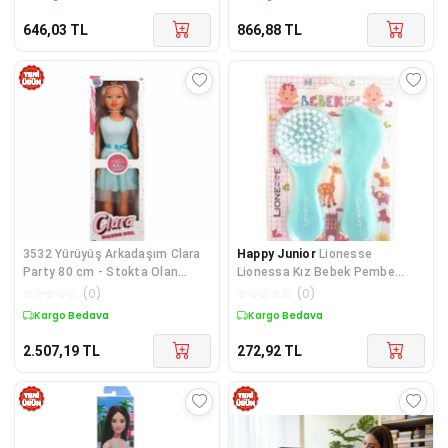
646,03
TL
866,88
TL
3532 Yürüyüş Arkadaşım Clara
Happy Junior
Lionesse
Party 80 cm - Stokta Olan
Lionessa Kız Bebek Pembe
Model Gönderilir
Fırça Seti
☆
☆
☆
☆
☆
(
0
)
☆
☆
☆
☆
☆
(
0
)
Kargo Bedava
Kargo Bedava
2.507,19
TL
272,92
TL