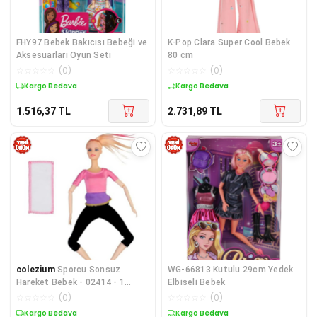
FHY97 Bebek Bakıcısı Bebeği ve
K-Pop Clara Super Cool Bebek
Aksesuarları Oyun Seti
80 cm
☆
☆
☆
☆
☆
(
0
)
☆
☆
☆
☆
☆
(
0
)
Kargo Bedava
Kargo Bedava
1.516,37
TL
2.731,89
TL
colezium
Sporcu Sonsuz
WG-66813 Kutulu 29cm Yedek
Hareket Bebek - 02414 - 1
Elbiseli Bebek
ADET
☆
☆
☆
☆
☆
(
0
)
☆
☆
☆
☆
☆
(
0
)
Kargo Bedava
Kargo Bedava