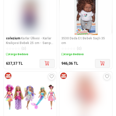
colezium
Karlar Ülkesi - Karlar
3530 Dada Et Bebek Saçlı 35
Kraliçesi Bebek 25 cm - Sarışın
cm
- 1 ADET
☆
☆
☆
☆
☆
(
0
)
☆
☆
☆
☆
☆
(
0
)
Kargo Bedava
Kargo Bedava
637,37
TL
946,06
TL