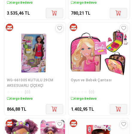
Kargo Bedava
Kargo Bedava
3.535,46
TL
780,21
TL
WG-661005 KUTULU 29CM
Oyun ve Bebek Çantası
AKSESUARLI ÇİÇEKÇİ
☆
☆
☆
☆
☆
(
0
)
☆
☆
☆
☆
☆
(
0
)
Kargo Bedava
Kargo Bedava
866,88
TL
1.402,95
TL