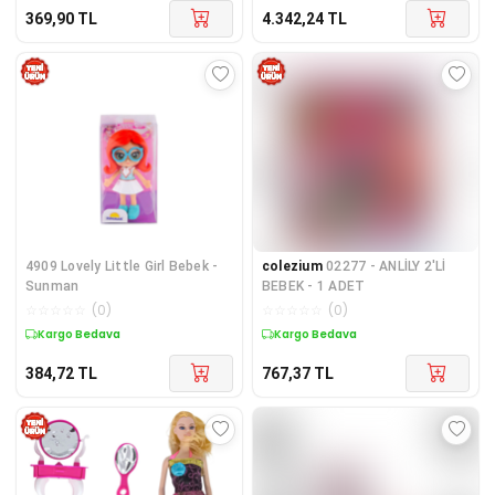
369,90
TL
4.342,24
TL
4909 Lovely Little Girl Bebek -
colezium
02277 - ANLİLY 2'Lİ
Sunman
BEBEK - 1 ADET
☆
☆
☆
☆
☆
(
0
)
☆
☆
☆
☆
☆
(
0
)
Kargo Bedava
Kargo Bedava
384,72
TL
767,37
TL