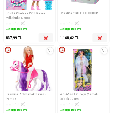
JCN89 Chelsea POP Reveal
LD77002C KUTULU BEBEK
Milkshake Serisi
☆
☆
☆
☆
☆
(
0
)
☆
☆
☆
☆
☆
(
0
)
Kargo Bedava
Kargo Bedava
837,99
TL
1.168,62
TL
Jasmine Atlı Bebek Beyaz-
WG-66769 Kürkçü Çizmeli
Pembe
Bebek 29 cm
☆
☆
☆
☆
☆
(
0
)
☆
☆
☆
☆
☆
(
0
)
Kargo Bedava
Kargo Bedava