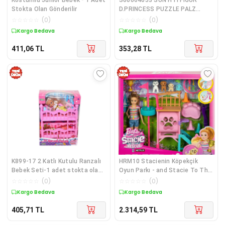
Stokta Olan Gönderilir
D.PRINCESS PUZZLE PALZ
SÜRPRİZ PAKET
☆
☆
☆
☆
☆
(
0
)
☆
☆
☆
☆
☆
(
0
)
Kargo Bedava
Kargo Bedava
411,06
TL
353,28
TL
K899-17 2 Katlı Kutulu Ranzalı
HRM10 Stacienin Köpekçik
Bebek Seti-1 adet stokta olan
Oyun Parkı - and Stacie To The
gönderilir
Rescue
☆
☆
☆
☆
☆
(
0
)
☆
☆
☆
☆
☆
(
0
)
Kargo Bedava
Kargo Bedava
405,71
TL
2.314,59
TL