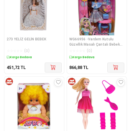
273 YELİZ GELİN BEBEK
WG66956 -Vardem Kutulu
Güzellik Masalı Çantalı Bebek
Set 11,5 inç
☆
☆
☆
☆
☆
(
0
)
☆
☆
☆
☆
☆
(
0
)
Kargo Bedava
Kargo Bedava
451,72
TL
866,88
TL