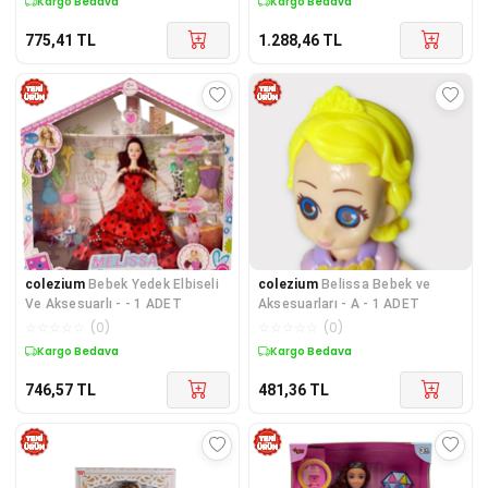
Kargo Bedava
Kargo Bedava
775,41
TL
1.288,46
TL
colezium
Bebek Yedek Elbiseli
colezium
Belissa Bebek ve
Ve Aksesuarlı - - 1 ADET
Aksesuarları - A - 1 ADET
☆
☆
☆
☆
☆
(
0
)
☆
☆
☆
☆
☆
(
0
)
Kargo Bedava
Kargo Bedava
746,57
TL
481,36
TL