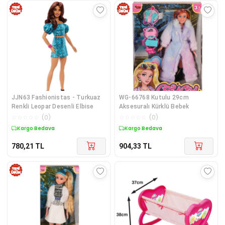
JJN63 Fashionistas - Turkuaz
WG-66768 Kutulu 29cm
Renkli Leopar Desenli Elbise
Aksesuralı Kürklü Bebek
☆
☆
☆
☆
☆
(
0
)
☆
☆
☆
☆
☆
(
0
)
Kargo Bedava
Kargo Bedava
780,21
TL
904,33
TL