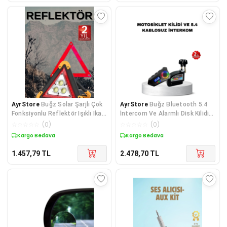
AyrStore
Buğz Solar Şarjlı Çok
AyrStore
Buğz Bluetooth 5.4
Fonksiyonlu Reflektör Işıklı Ikaz
İntercom Ve Alarmlı Disk Kilidi
Lambası Acil Durum Reflektörü
Seti Güçlü Ses Ve Güvenlik
☆
☆
☆
☆
☆
(
0
)
☆
☆
☆
☆
☆
(
0
)
Acil Durum Uya
Kargo Bedava
Kargo Bedava
1.457,79
TL
2.478,70
TL