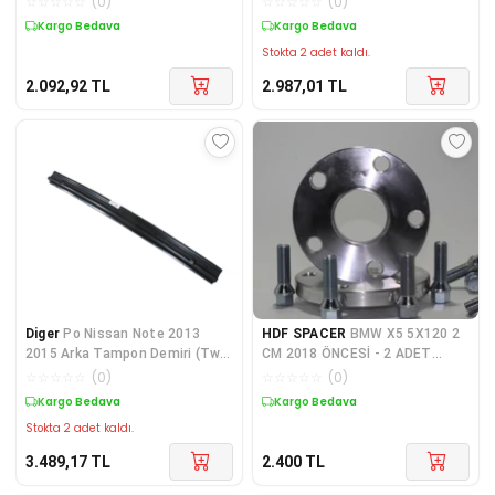
☆
☆
☆
☆
☆
(
0
)
☆
☆
☆
☆
☆
(
0
)
Kargo Bedava
Kargo Bedava
Stokta 2 adet kaldı.
2.092,92
TL
2.987,01
TL
Diger
Po Nissan Note 2013
HDF SPACER
BMW X5 5X120 2
2015 Arka Tampon Demiri (Tw)
CM 2018 ÖNCESİ - 2 ADET
85032-3VU0A
SPACER + BİJON SETİ
☆
☆
☆
☆
☆
(
0
)
☆
☆
☆
☆
☆
(
0
)
Kargo Bedava
Kargo Bedava
Stokta 2 adet kaldı.
3.489,17
TL
2.400
TL