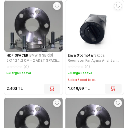
HDF SPACER
BMW G SERİSİ
Enva Otomotiv
Skoda
5X112 1,2 CM - 2 ADET SPACER
Roomster Far Açma Anahtarı
+ BİJON SETİ
Düğmesi 2007-2014 (ön+arka
☆
☆
☆
☆
☆
(
0
)
☆
☆
☆
☆
☆
(
0
)
Sisli)
Kargo Bedava
Kargo Bedava
Stokta 3 adet kaldı.
2.400
TL
1.019,99
TL