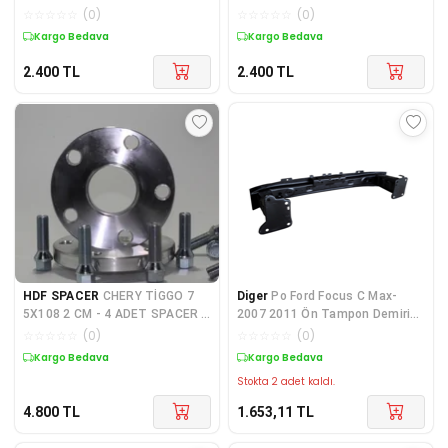
BİJON SETİ
BİJON SETİ
☆
☆
☆
☆
☆
(
0
)
☆
☆
☆
☆
☆
(
0
)
Kargo Bedava
Kargo Bedava
2.400
TL
2.400
TL
HDF SPACER
CHERY TİGGO 7
Diger
Po Ford Focus C Max-
5X108 2 CM - 4 ADET SPACER +
2007 2011 Ön Tampon Demiri
BİJON SETİ
(Orijinal Kalın T
☆
☆
☆
☆
☆
(
0
)
☆
☆
☆
☆
☆
(
0
)
Kargo Bedava
Kargo Bedava
Stokta 2 adet kaldı.
4.800
TL
1.653,11
TL