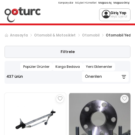
Kampanyalar
Müşteri Hizmetleri
Mağaza Aç
Mağaza Girişi
Giriş Yap
veya üye ol
Anasayfa
Otomobil & Motosiklet
Otomobil
Otomobil Yedek
Sonraki ürün sayfası, sayfa
2
Filtrele
Popüler Ürünler
Kargo Bedava
Yeni Eklenenler
437
ürün