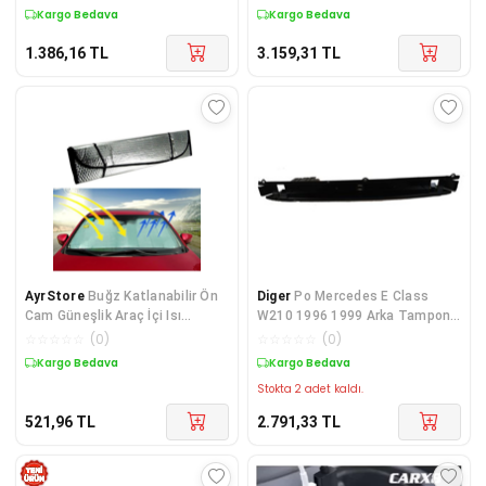
Süpürgesi
Kargo Bedava
Kargo Bedava
1.386,16
TL
3.159,31
TL
AyrStore
Buğz Katlanabilir Ön
Diger
Po Mercedes E Class
Cam Güneşlik Araç İçi Isı
W210 1996 1999 Arka Tampon
Yalıtımı Skoda Superb Peugeot
Demiri Çelik (Tw)
☆
☆
☆
☆
☆
(
0
)
☆
☆
☆
☆
☆
(
0
)
3008 Renault Megane Ope
Kargo Bedava
Kargo Bedava
Stokta 2 adet kaldı.
521,96
TL
2.791,33
TL