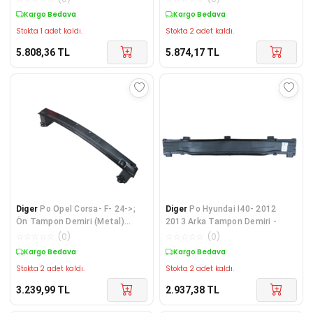
Kargo Bedava
Kargo Bedava
Stokta 1 adet kaldı.
Stokta 2 adet kaldı.
5.808,36
TL
5.874,17
TL
Diger
Po Opel Corsa- F- 24->;
Diger
Po Hyundai I40- 2012
Ön Tampon Demiri (Metal)
2013 Arka Tampon Demiri -
9824784680
☆
☆
☆
☆
☆
(
0
)
☆
☆
☆
☆
☆
(
0
)
Kargo Bedava
Kargo Bedava
Stokta 2 adet kaldı.
Stokta 2 adet kaldı.
3.239,99
TL
2.937,38
TL