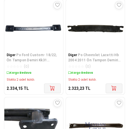
Diger
Po Ford Custom- 18/22;
Diger
Po Chevrolet Lacetti Hb
Ön Tampon Demiri Kk31
2004 2011 Ön Tampon Demiri
V109A26 Ab
(Plastik) (Tw)
☆
☆
☆
☆
☆
(
0
)
☆
☆
☆
☆
☆
(
0
)
Kargo Bedava
Kargo Bedava
Stokta 2 adet kaldı.
Stokta 2 adet kaldı.
2.334,15
TL
2.323,23
TL