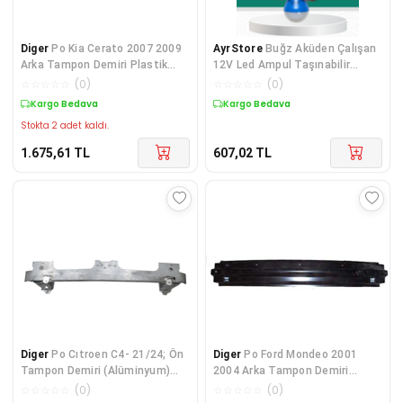
Diger
Po Kia Cerato 2007 2009
AyrStore
Buğz Aküden Çalışan
Arka Tampon Demiri Plastik
12V Led Ampul Taşınabilir
86630-2F000
Kullanım
☆
☆
☆
☆
☆
(
0
)
☆
☆
☆
☆
☆
(
0
)
Kargo Bedava
Kargo Bedava
Stokta 2 adet kaldı.
1.675,61
TL
607,02
TL
Diger
Po Cıtroen C4- 21/24; Ön
Diger
Po Ford Mondeo 2001
Tampon Demiri (Alüminyum)
2004 Arka Tampon Demiri
9832864880
1S7117970CC
☆
☆
☆
☆
☆
(
0
)
☆
☆
☆
☆
☆
(
0
)