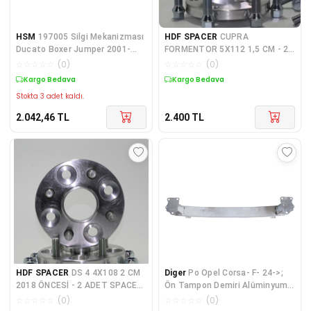
HSM
197005 Silgi Mekanizması
HDF SPACER
CUPRA
Ducato Boxer Jumper 2001-
FORMENTOR 5X112 1,5 CM - 2
2006 Uyumlu
ADET SPACER + BİJON SETİ
☆
☆
☆
☆
☆
(
0
)
☆
☆
☆
☆
☆
(
0
)
Kargo Bedava
Kargo Bedava
Stokta 3 adet kaldı.
2.042,46
TL
2.400
TL
HDF SPACER
DS 4 4X108 2 CM
Diger
Po Opel Corsa- F- 24->;
2018 ÖNCESİ - 2 ADET SPACER
Ön Tampon Demiri Alüminyum
+ BİJON SETİ
9824784680
☆
☆
☆
☆
☆
(
0
)
☆
☆
☆
☆
☆
(
0
)