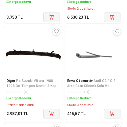
Kargo Bedava
Kargo Bedava
Stokta 2 adet kaldı.
3.750
TL
6.530,23
TL
Diger
Po Suzuki Vitara 1988
Enva Otomotiv
Audi Q2 / Q 2
1998 Ön Tampon Demiri 3 Kapı
Arka Cam Silecek Kolu Ve
(Tw) 71701-60A
Süpürgesi Takımı 2016-2019
☆
☆
☆
☆
☆
(
0
)
☆
☆
☆
☆
☆
(
0
)
Kargo Bedava
Kargo Bedava
Stokta 2 adet kaldı.
Stokta 3 adet kaldı.
2.987,01
TL
415,57
TL