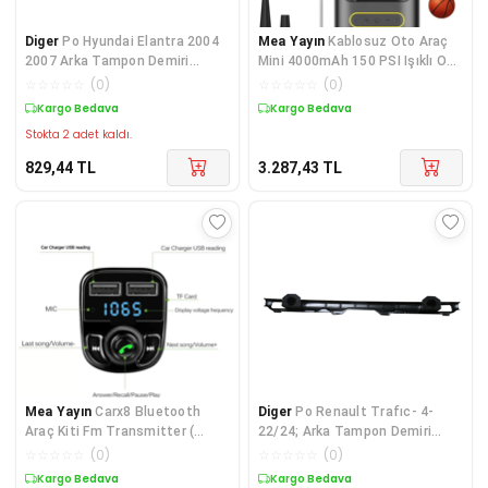
Diger
Po Hyundai Elantra 2004
Mea Yayın
Kablosuz Oto Araç
2007 Arka Tampon Demiri
Mini 4000mAh 150 PSI Işıklı Oto
(Plastik) 866312D
Hava Kompresörü ( Lisinya )
☆
☆
☆
☆
☆
(
0
)
☆
☆
☆
☆
☆
(
0
)
Kargo Bedava
Kargo Bedava
Stokta 2 adet kaldı.
829,44
TL
3.287,43
TL
Mea Yayın
Carx8 Bluetooth
Diger
Po Renault Trafıc- 4-
Araç Kiti Fm Transmitter (
22/24; Arka Tampon Demiri
Lisinya )
(Eagle Body) 9316
☆
☆
☆
☆
☆
(
0
)
☆
☆
☆
☆
☆
(
0
)
Kargo Bedava
Kargo Bedava