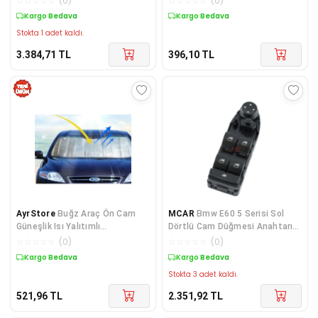
☆
☆
☆
☆
☆
(
0
)
☆
☆
☆
☆
☆
(
0
)
Kargo Bedava
Kargo Bedava
Stokta 1 adet kaldı.
3.384,71
TL
396,10
TL
AyrStore
Buğz Araç Ön Cam
MCAR
Bmw E60 5 Serisi Sol
Güneşlik Isı Yalıtımlı
Dörtlü Cam Düğmesi Anahtarı
Katlanabilir Model Renault
2008 2010
☆
☆
☆
☆
☆
(
0
)
☆
☆
☆
☆
☆
(
0
)
Megane Honda Civic Opel Astra
Kargo Bedava
Kargo Bedava
For
Stokta 3 adet kaldı.
521,96
TL
2.351,92
TL