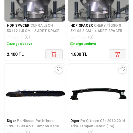
HDF SPACER
CUPRA LEON
HDF SPACER
CHERY TİGGO 8
5X112 1,5 CM - 2 ADET SPACER
5X108 2 CM - 4 ADET SPACER +
+ BİJON SETİ
BİJON SETİ
☆
☆
☆
☆
☆
(
0
)
☆
☆
☆
☆
☆
(
0
)
Kargo Bedava
Kargo Bedava
2.400
TL
4.800
TL
Diger
Po Nissan Pathfinder
Diger
Po Citroen C3- 2010 2016
1996 1999 Arka Tampon Demiri
Arka Tampon Demiri (Tw)
(Tw) 85030-0W00
7422G0
☆
☆
☆
☆
☆
(
0
)
☆
☆
☆
☆
☆
(
0
)