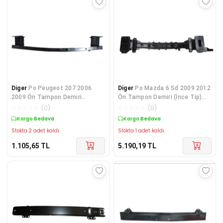
Diger
Po Peugeot 207 2006
Diger
Po Mazda 6 Sd 2009 2012
2009 Ön Tampon Demiri
Ön Tampon Demiri (İnce Tip)
7414.PQ
(Tw) GS1D-50-0
☆
☆
☆
☆
☆
(
0
)
☆
☆
☆
☆
☆
(
0
)
Kargo Bedava
Kargo Bedava
Stokta 2 adet kaldı.
Stokta 1 adet kaldı.
1.105,65
TL
5.190,19
TL