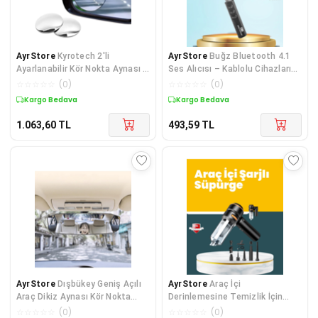
AyrStore
Kyrotech 2'li
AyrStore
Buğz Bluetooth 4.1
Ayarlanabilir Kör Nokta Aynası –
Ses Alıcısı – Kablolu Cihazları
360° Dönebilen HD Geniş Açı
Kablosuz Hale Getirin
☆
☆
☆
☆
☆
(
0
)
☆
☆
☆
☆
☆
(
0
)
Çerçevesiz Di
Kargo Bedava
Kargo Bedava
1.063,60
TL
493,59
TL
AyrStore
Dışbükey Geniş Açılı
AyrStore
Araç İçi
Araç Dikiz Aynası Kör Nokta
Derinlemesine Temizlik İçin
Azaltıcı Ultra Şeffaf Ayna G
Kompakt Ergonomik El
☆
☆
☆
☆
☆
(
0
)
☆
☆
☆
☆
☆
(
0
)