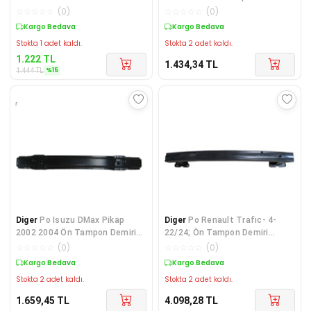
(Tw) MR437253
☆
☆
☆
☆
☆
(
0
)
☆
☆
☆
☆
☆
(
0
)
Kargo Bedava
Kargo Bedava
Stokta 1 adet kaldı.
Stokta 2 adet kaldı.
1.222
TL
1.434,34
TL
%
15
1.444
TL
Diger
Po Isuzu DMax Pikap
Diger
Po Renault Trafıc- 4-
2002 2004 Ön Tampon Demiri
22/24; Ön Tampon Demiri
Alt (Yalnız 2002 2
752108962R
☆
☆
☆
☆
☆
(
0
)
☆
☆
☆
☆
☆
(
0
)
Kargo Bedava
Kargo Bedava
Stokta 2 adet kaldı.
Stokta 2 adet kaldı.
1.659,45
TL
4.098,28
TL