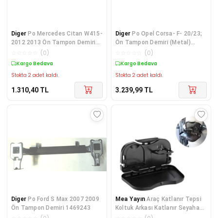
Diger
Po Mercedes Citan W415-
Diger
Po Opel Corsa- F- 20/23;
2012 2013 Ön Tampon Demiri
Ön Tampon Demiri (Metal)
7782375703
9824784680 9824
☆
☆
☆
☆
☆
(
0
)
☆
☆
☆
☆
☆
(
0
)
Kargo Bedava
Kargo Bedava
Stokta 2 adet kaldı.
Stokta 2 adet kaldı.
1.310,40
TL
3.239,99
TL
Diger
Po Ford S Max 2007 2009
Mea Yayın
Araç Katlanır Tepsi
Ön Tampon Demiri 1469243
Koltuk Arkası Katlanır Seyahat
İçin Siyah Renk ( Lisinya )