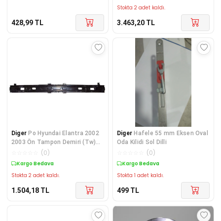
Stokta 2 adet kaldı.
428,99
TL
3.463,20
TL
Diger
Po Hyundai Elantra 2002
Diger
Hafele 55 mm Eksen Oval
2003 Ön Tampon Demiri (Tw)
Oda Kilidi Sol Dilli
86530-2D000
☆
☆
☆
☆
☆
(
0
)
☆
☆
☆
☆
☆
(
0
)
Kargo Bedava
Kargo Bedava
Stokta 2 adet kaldı.
Stokta 1 adet kaldı.
1.504,18
TL
499
TL