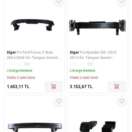
Diger
Po Ford Focus C Max-
Diger
Po Hyundai I40- 2012
2004 2006 Ön Tampon Demiri
2013 Ön Tampon Demiri -
(Orijinal Kalın T
☆
☆
☆
☆
☆
(
0
)
☆
☆
☆
☆
☆
(
0
)
Kargo Bedava
Kargo Bedava
Stokta 2 adet kaldı.
Stokta 2 adet kaldı.
1.653,11
TL
3.152,67
TL