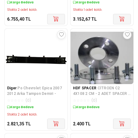
Kargo Bedava
Kargo Bedava
Stokta 2 adet kaldı.
Stokta 1 adet kaldı.
6.755,40
TL
3.152,67
TL
Diger
Po Chevrolet Epica 2007
HDF SPACER
CİTROEN C2
2012 Arka Tampon Demiri -
4X108 2 CM - 2 ADET SPACER +
BİJON SETİ
☆
☆
☆
☆
☆
(
0
)
☆
☆
☆
☆
☆
(
0
)
Kargo Bedava
Kargo Bedava
Stokta 2 adet kaldı.
2.821,35
TL
2.400
TL