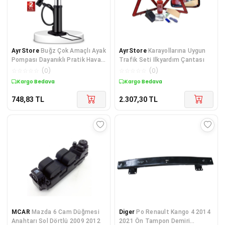
AyrStore
Buğz Çok Amaçlı Ayak
AyrStore
Karayollarına Uygun
Pompası Dayanıklı Pratik Hava
Trafik Seti Ilkyardım Çantası
Pompası
☆
☆
☆
☆
☆
(
0
)
☆
☆
☆
☆
☆
(
0
)
Kargo Bedava
Kargo Bedava
748,83
TL
2.307,30
TL
MCAR
Mazda 6 Cam Düğmesi
Diger
Po Renault Kango 4 2014
Anahtarı Sol Dörtlü 2009 2012
2021 Ön Tampon Demiri