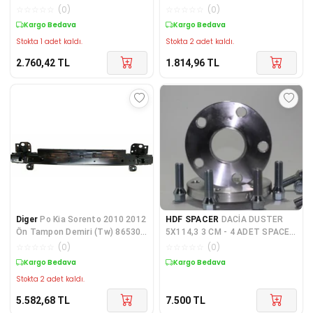
752109624R
☆
☆
☆
☆
☆
(
0
)
☆
☆
☆
☆
☆
(
0
)
Kargo Bedava
Kargo Bedava
Stokta 1 adet kaldı.
Stokta 2 adet kaldı.
2.760,42
TL
1.814,96
TL
Diger
Po Kia Sorento 2010 2012
HDF SPACER
DACİA DUSTER
Ön Tampon Demiri (Tw) 86530-
5X114,3 3 CM - 4 ADET SPACER
1U000
+ BİJON SETİ
☆
☆
☆
☆
☆
(
0
)
☆
☆
☆
☆
☆
(
0
)
Kargo Bedava
Kargo Bedava
Stokta 2 adet kaldı.
5.582,68
TL
7.500
TL