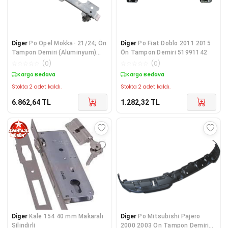
Diger
Po Opel Mokka- 21/24; Ön
Diger
Po Fiat Doblo 2011 2015
Tampon Demiri (Alüminyum)
Ön Tampon Demiri 51991142
9835607480
☆
☆
☆
☆
☆
(
0
)
☆
☆
☆
☆
☆
(
0
)
Kargo Bedava
Kargo Bedava
Stokta 2 adet kaldı.
Stokta 2 adet kaldı.
6.862,64
TL
1.282,32
TL
Diger
Kale 154 40 mm Makaralı
Diger
Po Mitsubishi Pajero
Silindirli
2000 2003 Ön Tampon Demiri