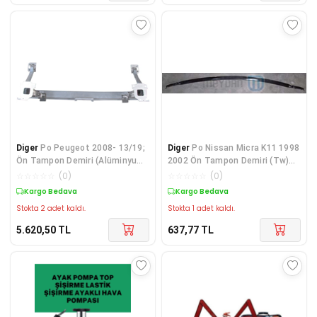
Diger
Po Peugeot 2008- 13/19;
Diger
Po Nissan Micra K11 1998
Ön Tampon Demiri (Alüminyum)
2002 Ön Tampon Demiri (Tw)
9678452480
62030-73B00
☆
☆
☆
☆
☆
(
0
)
☆
☆
☆
☆
☆
(
0
)
Kargo Bedava
Kargo Bedava
Stokta 2 adet kaldı.
Stokta 1 adet kaldı.
5.620,50
TL
637,77
TL