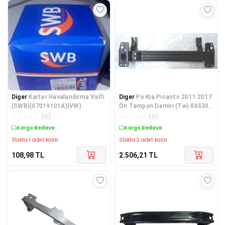
Diger
Karter Havalandırma Valfi
Diger
Po Kia Picanto 2011 2017
(SWB)(07019101A)(VW)
Ön Tampon Demiri (Tw) 86530-
1Y000
☆
☆
☆
☆
☆
(
0
)
☆
☆
☆
☆
☆
(
0
)
Kargo Bedava
Kargo Bedava
Stokta 1 adet kaldı.
Stokta 2 adet kaldı.
108,98
TL
2.506,21
TL