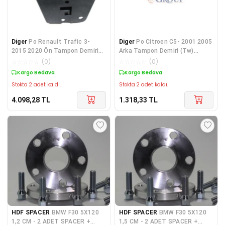
Diger
Po Renault Trafic 3-
Diger
Po Citroen C5- 2001 2005
2015 2020 Ön Tampon Demiri
Arka Tampon Demiri (Tw)
752108962R
7414S8
☆
☆
☆
☆
☆
(
0
)
☆
☆
☆
☆
☆
(
0
)
Kargo Bedava
Kargo Bedava
Stokta 2 adet kaldı.
Stokta 2 adet kaldı.
4.098,28
TL
1.318,33
TL
HDF SPACER
BMW F30 5X120
HDF SPACER
BMW F30 5X120
1,2 CM - 2 ADET SPACER +
1,5 CM - 2 ADET SPACER +