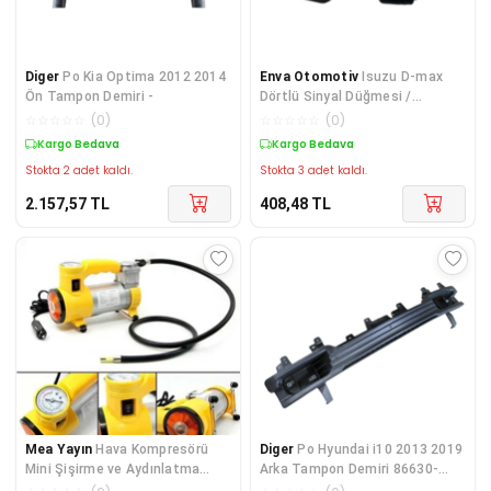
Diger
Po Kia Optima 2012 2014
Enva Otomotiv
Isuzu D-max
Ön Tampon Demiri -
Dörtlü Sinyal Düğmesi /
Anahtarı
☆
☆
☆
☆
☆
(
0
)
☆
☆
☆
☆
☆
(
0
)
Kargo Bedava
Kargo Bedava
Stokta 2 adet kaldı.
Stokta 3 adet kaldı.
2.157,57
TL
408,48
TL
Mea Yayın
Hava Kompresörü
Diger
Po Hyundai i10 2013 2019
Mini Şişirme ve Aydınlatma
Arka Tampon Demiri 86630-
Araç Lastik Pompası ( Lisinya )
B4000