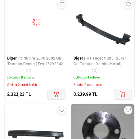
Diger
Po Nübira 2000 2002 Ön
Diger
Po Peugeot 208- 20/24;
Tampon Demiri (Tw) 96293342
Ön Tampon Demiri (Metal)
9824784680
☆
☆
☆
☆
☆
(
0
)
☆
☆
☆
☆
☆
(
0
)
Kargo Bedava
Kargo Bedava
Stokta 2 adet kaldı.
Stokta 2 adet kaldı.
2.323,23
TL
3.239,99
TL