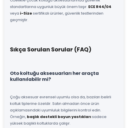
Özellikle çocuk koltuğu aksesuarlarında güvenlik
standartlarına uygunluk büyük önem taşır.
ECE R44/04
veya
i-Size
sertifikalı ürünler, güvenlik testlerinden
geçmiştir.
Sıkça Sorulan Sorular (FAQ)
Oto koltuğu aksesuarları her araçta
kullanılabilir mi?
Çoğu aksesuar evrensel uyumlu olsa da, bazıları belirli
koltuk tiplerine özeldir. Satın almadan önce ürün
açıklamasındaki uyumluluk bilgilerini kontrol edin.
Örneğin,
başlık destekli boyun yastıkları
sadece
yüksek başlıklı koltuklarda çalışır.