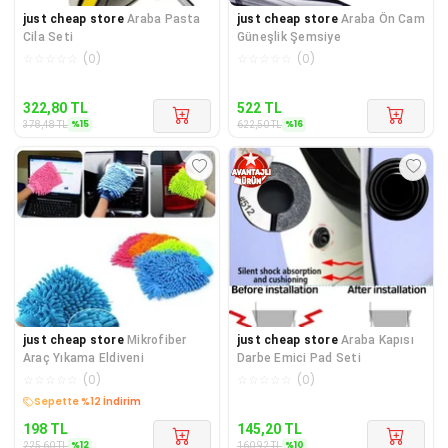
just cheap store
Araba Pasta
just cheap store
Araba Ön Cam
Cila Seti
Güneşlik Şemsiye
☆
☆
☆
☆
☆
(
0
)
☆
☆
☆
☆
☆
(
0
)
Kargo Bedava
Kargo Bedava
322,80
TL
522
TL
%
15
%
16
378,48
TL
622,50
TL
just cheap store
Mikrofiber
just cheap store
Araba Kapısı
Araç Yıkama Eldiveni
Darbe Emici Pad Seti
☆
☆
☆
☆
☆
(
0
)
☆
☆
☆
☆
☆
(
0
)
Sepette %12 İndirim
Kargo Bedava
198
TL
145,20
TL
%
12
%
10
225,60
TL
160,92
TL