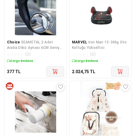
Choice
SEAMETAL 2 Adet
MARVEL
Iron Man 15-36kg Oto
Araba Dikiz Aynası 6CM Geniş
Koltuğu Yükseltici
Açı Dikiz Kör Nokta Aynası
☆
☆
☆
☆
☆
(
0
)
☆
☆
☆
☆
☆
(
0
)
Vakumlu HD Konve...
Kargo Bedava
Kargo Bedava
377
TL
2.024,75
TL