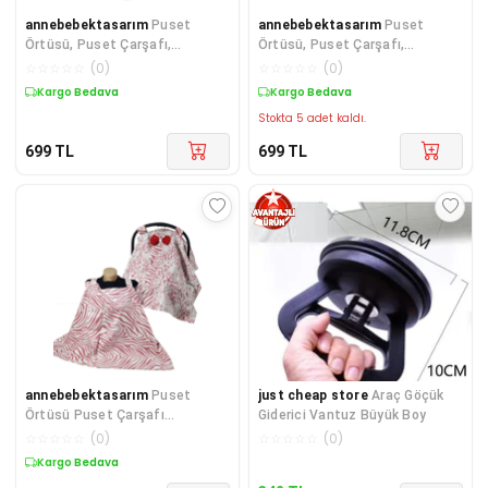
annebebektasarım
Puset
annebebektasarım
Puset
Örtüsü, Puset Çarşafı,
Örtüsü, Puset Çarşafı,
Ortopedik Puset Minderi 3 Lü
Ortopedik Puset Minderi 3 Lü
☆
☆
☆
☆
☆
(
0
)
☆
☆
☆
☆
☆
(
0
)
Set
Set
Kargo Bedava
Kargo Bedava
Stokta 5 adet kaldı.
699
TL
699
TL
annebebektasarım
Puset
just cheap store
Araç Göçük
Örtüsü Puset Çarşafı
Giderici Vantuz Büyük Boy
Ortopedik Puset Minderi
☆
☆
☆
☆
☆
(
0
)
☆
☆
☆
☆
☆
(
0
)
Emzirme Örtüsü
Kargo Bedava
Kargo Bedava