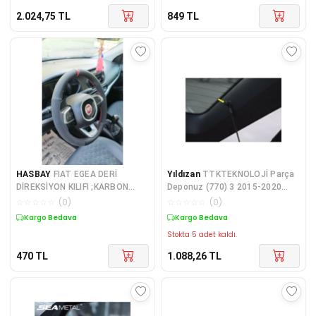
2.024,75
TL
849
TL
HASBAY
FIAT EGEA DERİ
Yıldızan
TTKTEKNOLOJİ Parça
DİREKSİYON KILIFI ;KARBON
Deponuz (770) 3 2015-2020
NUBUK KIRMIZI YÜZÜK KIRMIZI
Bagaj Panzot Askı Pimi
☆
☆
☆
☆
☆
(
0
)
☆
☆
☆
☆
☆
(
0
)
İP
1m6867574a Suberb ile uyumlu
Kargo Bedava
Kargo Bedava
TTK
Stokta 5 adet kaldı.
470
TL
1.088,26
TL