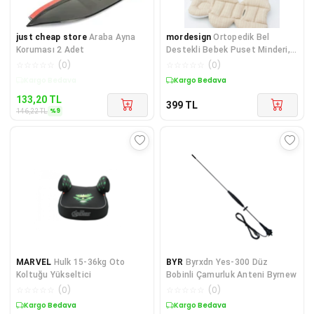
just cheap store
Araba Ayna
mordesign
Ortopedik Bel
Koruması 2 Adet
Destekli Bebek Puset Minderi,
Örtü 2'li Set, Gökkuşağı Serisi,
☆
☆
☆
☆
☆
(
0
)
☆
☆
☆
☆
☆
(
0
)
Krem Renk
Kargo Bedava
Kargo Bedava
133,20
TL
399
TL
%
9
146,22
TL
MARVEL
Hulk 15-36kg Oto
BYR
Byrxdn Yes-300 Düz
Koltuğu Yükseltici
Bobinli Çamurluk Anteni Byrnew
☆
☆
☆
☆
☆
(
0
)
☆
☆
☆
☆
☆
(
0
)
Kargo Bedava
Kargo Bedava