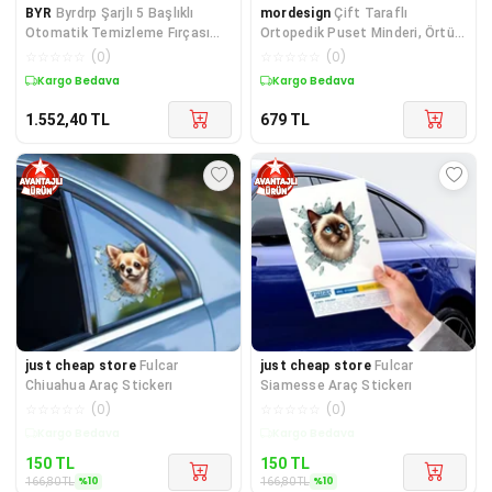
BYR
Byrdrp Şarjlı 5 Başlıklı
mordesign
Çift Taraflı
Otomatik Temizleme Fırçası
Ortopedik Puset Minderi, Örtü,
Byrnew
Çarşaf Ve Bebek Pikesi, 4' Lü
☆
☆
☆
☆
☆
(
0
)
☆
☆
☆
☆
☆
(
0
)
Seyahat Set, Animal Serisi
Kargo Bedava
Kargo Bedava
1.552,40
TL
679
TL
just cheap store
Fulcar
just cheap store
Fulcar
Chiuahua Araç Stickerı
Siamesse Araç Stickerı
☆
☆
☆
☆
☆
(
0
)
☆
☆
☆
☆
☆
(
0
)
Kargo Bedava
Kargo Bedava
150
TL
150
TL
%
10
%
10
166,80
TL
166,80
TL