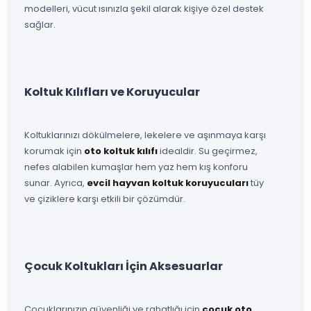
modelleri, vücut ısınızla şekil alarak kişiye özel destek
sağlar.
Koltuk Kılıfları ve Koruyucular
Koltuklarınızı dökülmelere, lekelere ve aşınmaya karşı
korumak için
oto koltuk kılıfı
idealdir. Su geçirmez,
nefes alabilen kumaşlar hem yaz hem kış konforu
sunar. Ayrıca,
evcil hayvan koltuk koruyucuları
tüy
ve çiziklere karşı etkili bir çözümdür.
Çocuk Koltukları İçin Aksesuarlar
Çocuklarınızın güvenliği ve rahatlığı için
çocuk oto