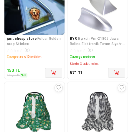
just cheap store
Fulcar Golden
BYR
Byrxdn Pm-21805 Jaws
Araç Stickerı
Balina Elektronik Tavan Siyah-
Beyaz Oto Anten Byrnew
☆
☆
☆
☆
☆
(
0
)
☆
☆
☆
☆
☆
(
0
)
Sepette %10 İndirim
Kargo Bedava
Stokta 3 adet kaldı.
150
TL
571
TL
%
10
166,80
TL