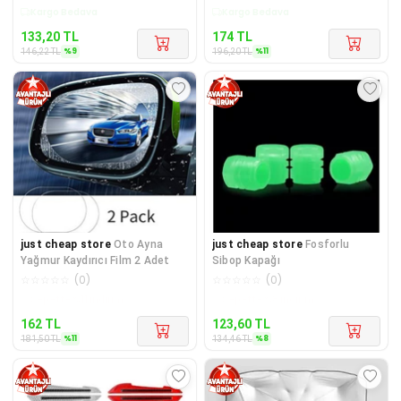
Kargo Bedava
Kargo Bedava
133,20
TL
174
TL
%
9
%
11
146,22
TL
196,20
TL
just cheap store
Oto Ayna
just cheap store
Fosforlu
Yağmur Kaydırıcı Film 2 Adet
Sibop Kapağı
☆
☆
☆
☆
☆
(
0
)
☆
☆
☆
☆
☆
(
0
)
Kargo Bedava
Kargo Bedava
162
TL
123,60
TL
%
11
%
8
181,50
TL
134,46
TL