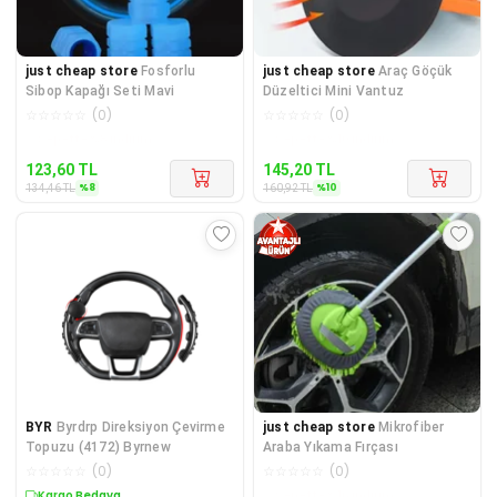
just cheap store
Fosforlu
just cheap store
Araç Göçük
Sibop Kapağı Seti Mavi
Düzeltici Mini Vantuz
☆
☆
☆
☆
☆
(
0
)
☆
☆
☆
☆
☆
(
0
)
Kargo Bedava
Kargo Bedava
123,60
TL
145,20
TL
%
8
%
10
134,46
TL
160,92
TL
BYR
Byrdrp Direksiyon Çevirme
just cheap store
Mikrofiber
Topuzu (4172) Byrnew
Araba Yıkama Fırçası
☆
☆
☆
☆
☆
(
0
)
☆
☆
☆
☆
☆
(
0
)
Kargo Bedava
Kargo Bedava