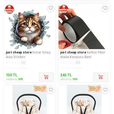
just cheap store
Fulcar Stray
just cheap store
Karbon Fiber
Araç Stickerı
Araba Koruyucu Bant
☆
☆
☆
☆
☆
(
0
)
☆
☆
☆
☆
☆
(
0
)
Kargo Bedava
Kargo Bedava
150
TL
246
TL
%
10
%
14
166,80
TL
284,40
TL