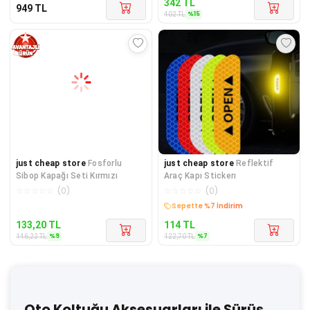
342
TL
949
TL
%
15
402
TL
just cheap store
Fosforlu
just cheap store
Reflektif
Sibop Kapağı Seti Kırmızı
Araç Kapı Stickerı
☆
☆
☆
☆
☆
(
0
)
☆
☆
☆
☆
☆
(
0
)
Kargo Bedava
Sepette %7 İndirim
133,20
TL
114
TL
%
9
%
7
146,22
TL
122,70
TL
Oto Koltuğu Aksesuarları ile Sürüş