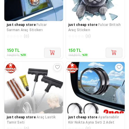
just cheap store
Fulcar
just cheap store
Fulcar British
Sarman Araç Stickerı
Araç Stickerı
☆
☆
☆
☆
☆
(
0
)
☆
☆
☆
☆
☆
(
0
)
Kargo Bedava
Kargo Bedava
150
TL
150
TL
%
10
%
10
166,80
TL
166,80
TL
just cheap store
Araç Lastik
just cheap store
Ayarlanabilir
Tamir Seti
Kör Nokta Ayna Seti 2 Adet
☆
☆
☆
☆
☆
(
0
)
☆
☆
☆
☆
☆
(
0
)