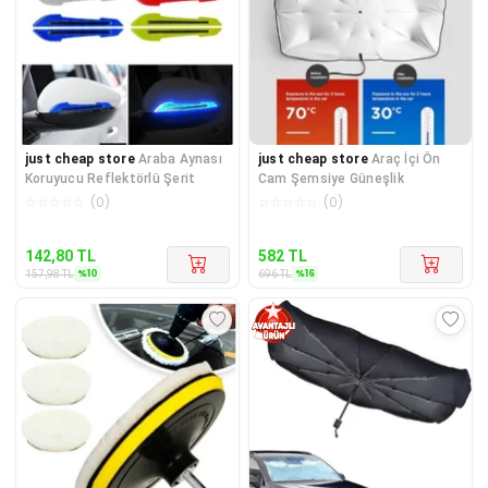
just cheap store
Araba Aynası
just cheap store
Araç İçi Ön
Koruyucu Reflektörlü Şerit
Cam Şemsiye Güneşlik
☆
☆
☆
☆
☆
(
0
)
☆
☆
☆
☆
☆
(
0
)
Kargo Bedava
Kargo Bedava
142,80
TL
582
TL
%
10
%
16
157,98
TL
696
TL