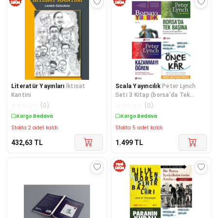
Literatür Yayınları
İktisat
Scala Yayıncılık
Peter Lynch
Kantini
Seti 3 Kitap (borsa'da Tek
Başına, Kazanmayı Öğren,
☆
☆
☆
☆
☆
(
0
)
☆
☆
☆
☆
☆
(
0
)
Borsayı Yenmek) + Önce Kar
Kargo Bedava
Kargo Bedava
Hediye
Stokta 2 adet kaldı.
Stokta 5 adet kaldı.
432,63
TL
1.499
TL