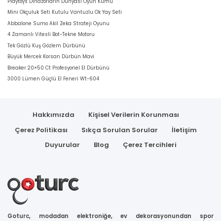
Playtoys Dinazorların Dünyası Oyun Kumu
Mini Okçuluk Seti Kutulu Vantuzlu Ok Yay Seti
Abbalone Sumo Akil Zeka Strateji Oyunu
4 Zamanlı Vitesli Bot-Tekne Motoru
Tek Gözlü Kuş Gözlem Dürbünü
Büyük Mercek Korsan Dürbün Mavi
Breaker 20×50 Ct Profesyonel El Dürbünü
3000 Lümen Güçlü El Feneri Wt-604
Hakkımızda
Kişisel Verilerin Korunması
Çerez Politikası
Sıkça Sorulan Sorular
İletişim
Duyurular
Blog
Çerez Tercihleri
Goturc, modadan elektroniğe, ev dekorasyonundan spor