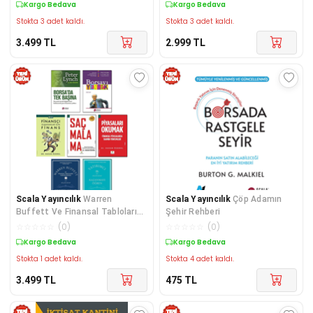
Kargo Bedava
Kargo Bedava
Öğren
Stokta 3 adet kaldı.
Stokta 3 adet kaldı.
3.499
TL
2.999
TL
Scala Yayıncılık
Warren
Scala Yayıncılık
Çöp Adamın
Buffett Ve Finansal Tabloların
Şehir Rehberi
Yorumlanması Saçmalama
☆
☆
☆
☆
☆
(
0
)
☆
☆
☆
☆
☆
(
0
)
Davranışsal Finans Piyasaları
Kargo Bedava
Kargo Bedava
Okumak
Stokta 1 adet kaldı.
Stokta 4 adet kaldı.
3.499
TL
475
TL