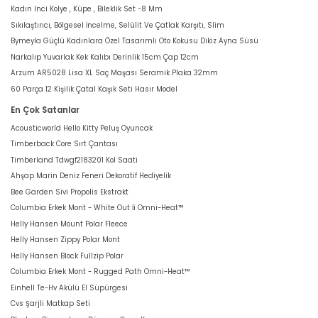
Kadın Inci Kolye , Küpe , Bileklik Set -8 Mm
Sıkılaştırıcı, Bölgesel İncelme, Selülit Ve Çatlak Karşıtı, Slim
Bymeyla Güçlü Kadınlara Özel Tasarımlı Oto Kokusu Dikiz Ayna Süsü
Narkalıp Yuvarlak Kek Kalıbı Derinlik 15cm Çap 12cm
Arzum AR5028 Lisa XL Saç Maşası Seramik Plaka 32mm
60 Parça 12 Kişilik Çatal Kaşık Seti Hasır Model
En Çok Satanlar
Acousticworld Hello Kitty Peluş Oyuncak
Timberback Core Sırt Çantası
Timberland Tdwgf2183201 Kol Saati
Ahşap Marin Deniz Feneri Dekoratif Hediyelik
Bee Garden Sivi Propolis Ekstrakt
Columbia Erkek Mont - White Out İi Omni-Heat™
Helly Hansen Mount Polar Fleece
Helly Hansen Zippy Polar Mont
Helly Hansen Block Fullzip Polar
Columbia Erkek Mont - Rugged Path Omni-Heat™
Einhell Te-Hv Akülü El Süpürgesi
Cvs Şarjli Matkap Seti