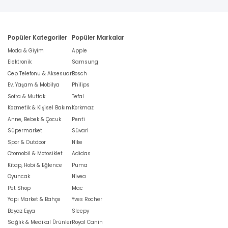
Popüler Kategoriler
Popüler Markalar
Moda & Giyim
Apple
Elektronik
Samsung
Cep Telefonu & Aksesuar
Bosch
Ev, Yaşam & Mobilya
Philips
Sofra & Mutfak
Tefal
Kozmetik & Kişisel Bakım
Korkmaz
Anne, Bebek & Çocuk
Penti
Süpermarket
Süvari
Spor & Outdoor
Nike
Otomobil & Motosiklet
Adidas
Kitap, Hobi & Eğlence
Puma
Oyuncak
Nivea
Pet Shop
Mac
Yapı Market & Bahçe
Yves Rocher
Beyaz Eşya
Sleepy
Sağlık & Medikal Ürünler
Royal Canin