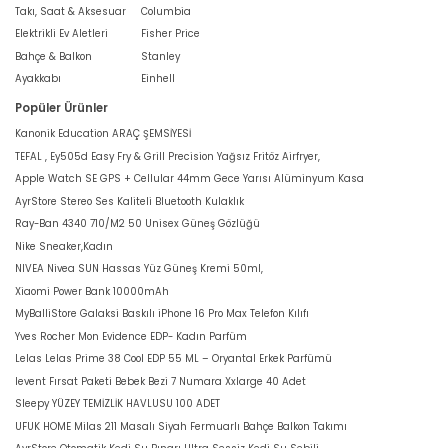
Takı, Saat & Aksesuar
Columbia
Elektrikli Ev Aletleri
Fisher Price
Bahçe & Balkon
Stanley
Ayakkabı
Einhell
Popüler Ürünler
Kanonik Education ARAÇ ŞEMSİYESİ
TEFAL , Ey505d Easy Fry & Grill Precision Yağsız Fritöz Airfryer,
Apple Watch SE GPS + Cellular 44mm Gece Yarısı Alüminyum Kasa
AyrStore Stereo Ses Kaliteli Bluetooth Kulaklık
Ray-Ban 4340 710/M2 50 Unisex Güneş Gözlüğü
Nike Sneaker,Kadın
NIVEA Nivea SUN Hassas Yüz Güneş Kremi 50ml,
Xiaomi Power Bank 10000mAh
MyBalliStore Galaksi Baskılı iPhone 16 Pro Max Telefon Kılıfı
Yves Rocher Mon Evidence EDP- Kadın Parfüm
Lelas Lelas Prime 38 Cool EDP 55 ML – Oryantal Erkek Parfümü
levent Fırsat Paketi Bebek Bezi 7 Numara Xxlarge 40 Adet
Sleepy YÜZEY TEMİZLİK HAVLUSU 100 ADET
UFUK HOME Milas 211 Masalı Siyah Fermuarlı Bahçe Balkon Takımı