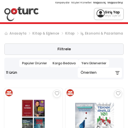
Kampanyalar
Müşteri Hizmetleri
Mağaza Aç
Mağaza Girişi
Giriş Yap
veya üye ol
Anasayfa
Kitap & Eğlence
Kitap
İş, Ekonomi & Pazarlama
Filtrele
Popüler Ürünler
Kargo Bedava
Yeni Eklenenler
11
ürün