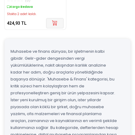
☆
☆
☆
☆
☆
(
0
)
Kargo Bedava
Stokta 2 adet kaldı.
424,93
TL
Muhasebe ve finans dünyası, bir işletmenin kalbi
gibidir. Gelir-gider dengesinden vergi
yükümlülüklerine, nakit akışından karlılık analizine
kadar her adım, doğru araçlarla yönetildiğinde
başarıya dönüşür. 'Muhasebe & Finans' kategorisi, bu
kritik süreci hem kolaylaştıran hem de
profesyonelleştiren geniş bir ürün yelpazesini kapsar.
İster yeni kurulmuş bir girişim olun, ister yıllardır
piyasada olan köklü bir şirket, doğru muhasebe
yazılımı, ofis malzemeleri ve finansal planlama
araçları, zamanınızı ve kaynaklarınızı en verimli şekilde
kullanmanızı sağlar. Bu kategoride, defterlerden hesap
makinelerine, dijital muhasebe programlarından kasa