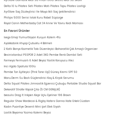
AyrStore Otomatik Kedi Su Pınarı Ultra Sessiz Kedi Su Sebili
Delta 10 lu Pilates Seti Pilates Matı Pilates Topu Pilates Lastiği
AyrStore Saç Düzleştirici Ve Maşa İkili Saç Şekillendirici
Philips 5000 Serisi Islak Kuru Robot Süpürge
Royal Canin Motherbaby Cat 34 Anne Ve Yavru Kedi Maması
En Favori Ürünler
İsego Emoji Yumurtlayan Kurşun Kalem 4'lü
Ayakkabılık Ahşap Çubuklu 4 Bölmeli
2 Katlı Banyo Kozmetik Takı Düzenleyici Baharatlık Çok Amaçlı Organizer
Besinistanbul PSSPOR 2 Adet 3KG Pembe Renk Dambıl Seti
Formeya Fermuarlı 6 Adet Beyaz Yastık Koruyucu Alez
İnci Ağda Spatula 100lü
Pembe Ton Eşitleyici (Pink Tone-Up) Güneş Kremi SPF 50
Maru.Derm Su Bazlı Güçlendirici Kaş & Kirpik Serumu
Delta Squat Pilates Jimnastik Egzersiz Çubuğu Portable Studio Squat Bar
Dekoratif Strafor Köpük Çıta (5 CM GENİŞLİK)
beaulis Drag It Inkpen Keçe Uçlu Eyeliner 196 Brown
Regular Show Mordecai & Rigby Haters Gonna Hate Erkek Cüzdan
Kadın Puantiye Desenli Mini Şort Etek Siyah
Lastik Boyama Yazma Kalemi Beyaz