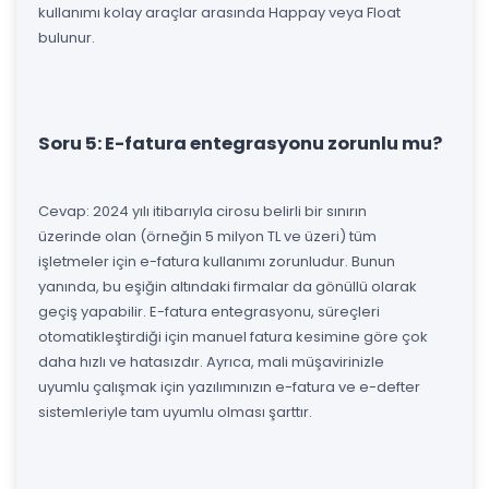
kullanımı kolay araçlar arasında Happay veya Float
bulunur.
Soru 5: E-fatura entegrasyonu zorunlu mu?
Cevap: 2024 yılı itibarıyla cirosu belirli bir sınırın
üzerinde olan (örneğin 5 milyon TL ve üzeri) tüm
işletmeler için e-fatura kullanımı zorunludur. Bunun
yanında, bu eşiğin altındaki firmalar da gönüllü olarak
geçiş yapabilir. E-fatura entegrasyonu, süreçleri
otomatikleştirdiği için manuel fatura kesimine göre çok
daha hızlı ve hatasızdır. Ayrıca, mali müşavirinizle
uyumlu çalışmak için yazılımınızın e-fatura ve e-defter
sistemleriyle tam uyumlu olması şarttır.