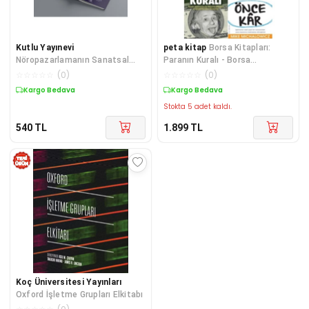
Kutlu Yayınevi
peta kitap
Borsa Kitapları:
Nöropazarlamanın Sanatsal
Paranın Kuralı - Borsa
Mimarisi İktisadi ve Endüstriyel
Sihirbazları -bir Borsa
☆
☆
☆
☆
☆
(
0
)
☆
☆
☆
☆
☆
(
0
)
Nöroes
Spekülatörünün Anıları - Önce
Kargo Bedava
Kargo Bedava
Kar
Stokta 5 adet kaldı.
540
TL
1.899
TL
Koç Üniversitesi Yayınları
Oxford İşletme Grupları Elkitabı