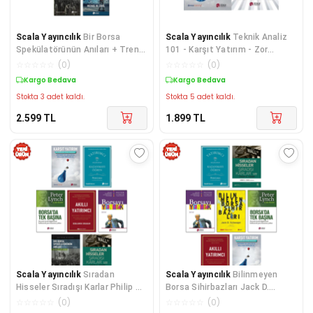
Scala Yayıncılık
Bir Borsa
Scala Yayıncılık
Teknik Analiz
Spekülatörünün Anıları + Trend
101 - Karşıt Yatırım - Zor
Takipçisi + Akıllı Yatırımcı +
Dönemlerde Yatırım Stratejileri
☆
☆
☆
☆
☆
(
0
)
☆
☆
☆
☆
☆
(
0
)
Zengin Baba Yoksul Baba
(2 Kitap Takım)
Kargo Bedava
Kargo Bedava
Stokta 3 adet kaldı.
Stokta 5 adet kaldı.
2.599
TL
1.899
TL
Scala Yayıncılık
Sıradan
Scala Yayıncılık
Bilinmeyen
Hisseler Sıradışı Karlar Philip A.
Borsa Sihirbazları Jack D.
Fisher Borsa'da Tek Başına
Schwager Akıllı Yatırımcı Karşıt
☆
☆
☆
☆
☆
(
0
)
☆
☆
☆
☆
☆
(
0
)
Borsayı Yenmek Kazanmayı
Yatırım Anthony M. Gallea