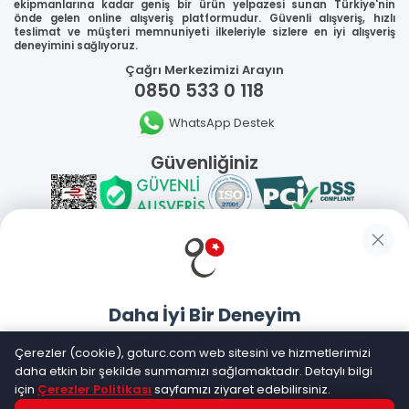
ekipmanlarına kadar geniş bir ürün yelpazesi sunan Türkiye'nin
önde gelen online alışveriş platformudur. Güvenli alışveriş, hızlı
teslimat ve müşteri memnuniyeti ilkeleriyle sizlere en iyi alışveriş
deneyimini sağlıyoruz.
Çağrı Merkezimizi Arayın
0850 533 0 118
WhatsApp Destek
Güvenliğiniz
Sosyal Medya
Daha İyi Bir Deneyim
Mobil Uygulamalarımız
Goturc mobil uygulamasıyla daha hızlı ve kolay alışveriş
Çerezler (cookie), goturc.com web sitesini ve hizmetlerimizi
yapın
daha etkin bir şekilde sunmamızı sağlamaktadır. Detaylı bilgi
için
Çerezler Politikası
sayfamızı ziyaret edebilirsiniz.