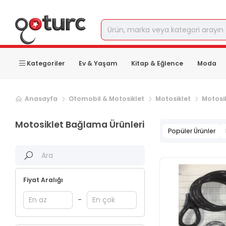
Kategoriler
Ev & Yaşam
Kitap & Eğlence
Moda
Anasayfa
Otomobil & Motosiklet
Motosiklet
Motosi
Motosiklet Bağlama Ürünleri
Popüler Ürünler
Fiyat Aralığı
-