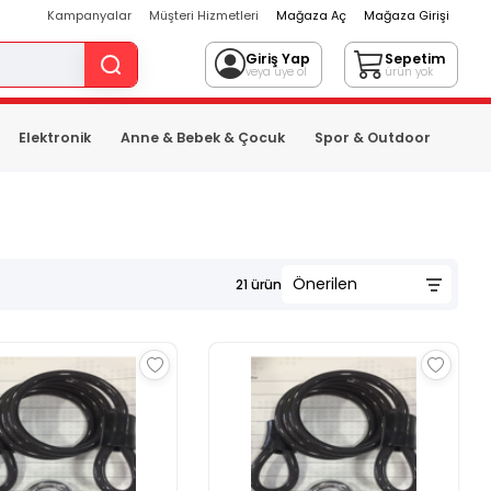
Kampanyalar
Müşteri Hizmetleri
Mağaza Aç
Mağaza Girişi
Giriş Yap
Sepetim
veya üye ol
ürün yok
Elektronik
Anne & Bebek & Çocuk
Spor & Outdoor
21
ürün