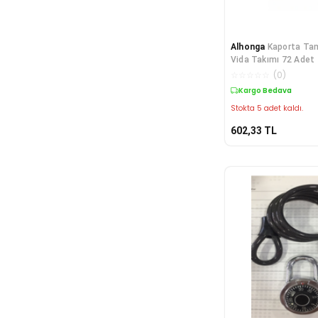
Alhonga
Kaporta Tam
Vida Takımı 72 Adet
☆
☆
☆
☆
☆
(
0
)
Kargo Bedava
Stokta 5 adet kaldı.
602,33
TL