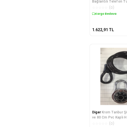
Bağlantılı Telefon T
(Titreşim Modüllü)
☆
☆
☆
☆
☆
(
0
)
Kargo Bedava
1.622,91
TL
Diger
Krom Tanbur Şi
ve 80 Cm Pvc Kaplı H
☆
☆
☆
☆
☆
(
0
)