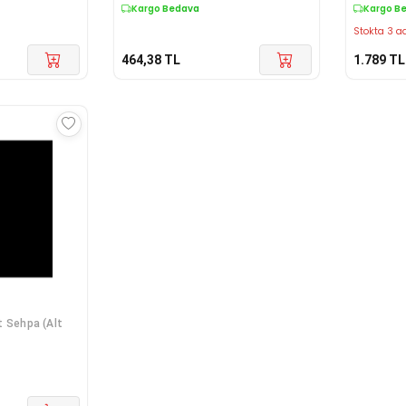
Kargo Bedava
Kargo B
Stokta 3 ad
464,38
TL
1.789
TL
t Sehpa (Alt