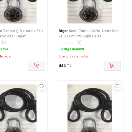
m Tanbur Şifre Asma Kilit
Diger
Krom Tanbur Şifre Asma Kilit
Pvc Kaplı Halat
ve 80 Cm Pvc Kaplı Halat
(
0
)
☆
☆
☆
☆
☆
(
0
)
edava
Kargo Bedava
et kaldı.
Stokta 2 adet kaldı.
444
TL