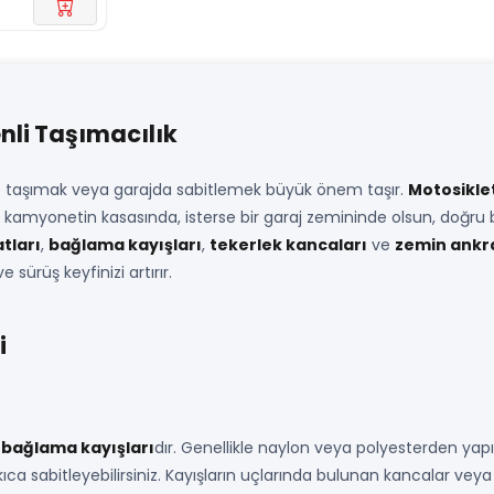
nli Taşımacılık
kilde taşımak veya garajda sabitlemek büyük önem taşır.
Motosikle
bir kamyonetin kasasında, isterse bir garaj zemininde olsun, doğru
tları
,
bağlama kayışları
,
tekerlek kancaları
ve
zemin ankra
sürüş keyfinizi artırır.
i
i
bağlama kayışları
dır. Genellikle naylon veya polyesterden yap
ca sabitleyebilirsiniz. Kayışların uçlarında bulunan kancalar veya 