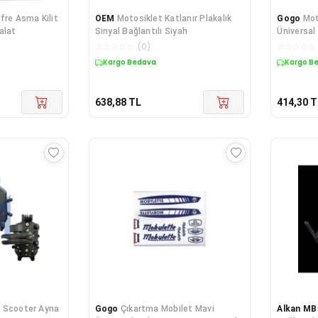
fre Asma Kilit
OEM
Motosiklet Katlanır Plakalık
Gogo
Mot
alat
Sinyal Bağlantılı Siyah
Üniversal 
Lastiği S
☆
☆
☆
☆
☆
(
0
)
☆
☆
☆
☆
☆
Kargo Bedava
Kargo B
638,88
TL
414,30
T
t Scooter Ayna
Gogo
Çıkartma Mobilet Mavi
Alkan MB