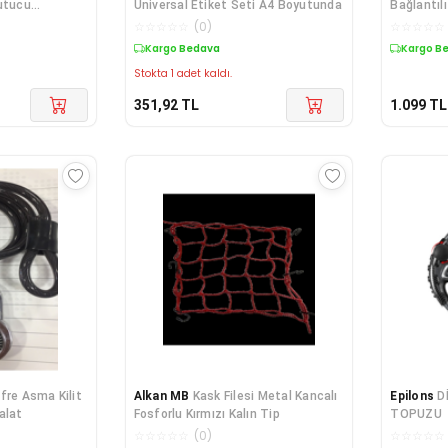
utucu
Üniversal Etiket Seti A4 Boyutunda
Bağlantıl
(Titreşim
☆
☆
☆
☆
☆
(
0
)
☆
☆
☆
☆
☆
Kargo Bedava
Kargo B
Stokta 1 adet kaldı.
351,92
TL
1.099
TL
fre Asma Kilit
Alkan MB
Kask Filesi Metal Kancalı
Epilons
D
alat
Fosforlu Kırmızı Kalın Tip
TOPUZU
☆
☆
☆
☆
☆
(
0
)
☆
☆
☆
☆
☆