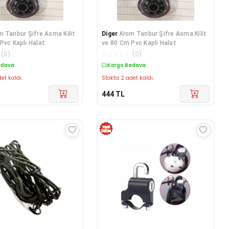
m Tanbur Şifre Asma Kilit
Diger
Krom Tanbur Şifre Asma Kilit
Pvc Kaplı Halat
ve 80 Cm Pvc Kaplı Halat
(
0
)
☆
☆
☆
☆
☆
(
0
)
edava
Kargo Bedava
et kaldı.
Stokta 2 adet kaldı.
444
TL