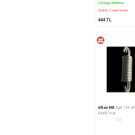
Kargo Bedava
Stokta 2 adet kaldı.
444
TL
Alkan MB
Agk 125 Al
Ayak) Yayı
☆
☆
☆
☆
☆
(
0
)