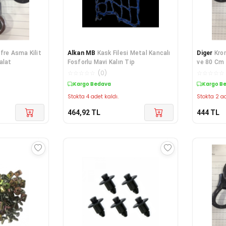
fre Asma Kilit
Alkan MB
Kask Filesi Metal Kancalı
Diger
Kro
alat
Fosforlu Mavi Kalın Tip
ve 80 Cm 
☆
☆
☆
☆
☆
(
0
)
☆
☆
☆
☆
☆
Kargo Bedava
Kargo B
Stokta 4 adet kaldı.
Stokta 2 ad
464,92
TL
444
TL