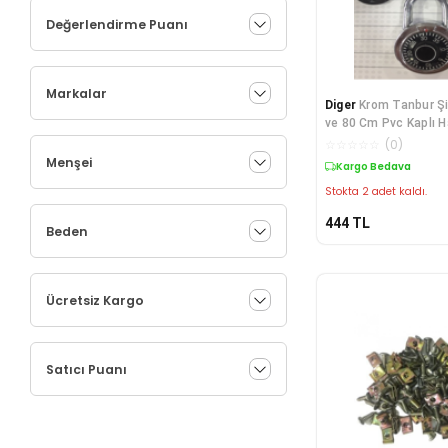
Değerlendirme Puanı
Markalar
Diger
Krom Tanbur Şi
ve 80 Cm Pvc Kaplı H
☆
☆
☆
☆
☆
(
0
)
Menşei
Kargo Bedava
Stokta 2 adet kaldı.
444
TL
Beden
Ücretsiz Kargo
Satıcı Puanı