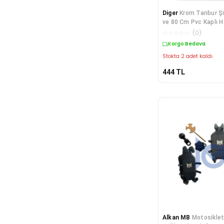
Diger
Krom Tanbur Şi
ve 80 Cm Pvc Kaplı H
☆
☆
☆
☆
☆
(
0
)
Kargo Bedava
Stokta 2 adet kaldı.
444
TL
Alkan MB
Motosikle