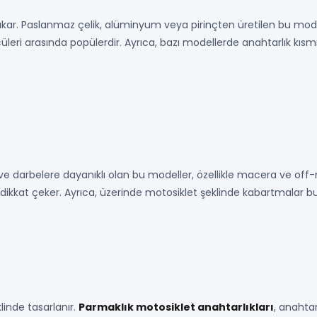
e çıkar. Paslanmaz çelik, alüminyum veya pirinçten üretilen bu model
üleri arasında popülerdir. Ayrıca, bazı modellerde anahtarlık kısmı
Suya ve darbelere dayanıklı olan bu modeller, özellikle macera ve of
e dikkat çeker. Ayrıca, üzerinde motosiklet şeklinde kabartmalar
klinde tasarlanır.
Parmaklık motosiklet anahtarlıkları
, anahtar