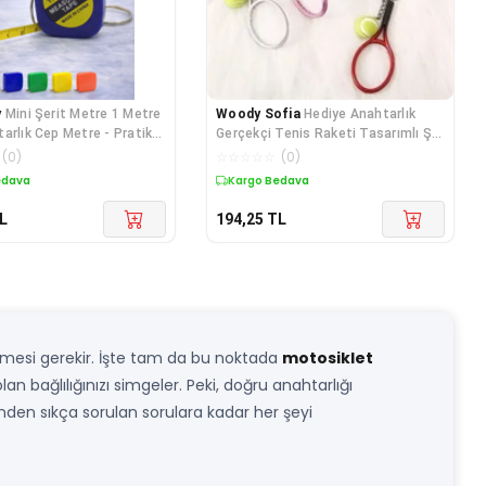
y
Mini Şerit Metre 1 Metre
Woody Sofia
Hediye Anahtarlık
arlık Cep Metre - Pratik
Gerçekçi Tenis Raketi Tasarımlı Şık
ilir
Anahtarlık
(
0
)
☆
☆
☆
☆
☆
(
0
)
edava
Kargo Bedava
L
194,25
TL
çilmesi gerekir. İşte tam da bu noktada
motosiklet
n bağlılığınızı simgeler. Peki, doğru anahtarlığı
inden sıkça sorulan sorulara kadar her şeyi