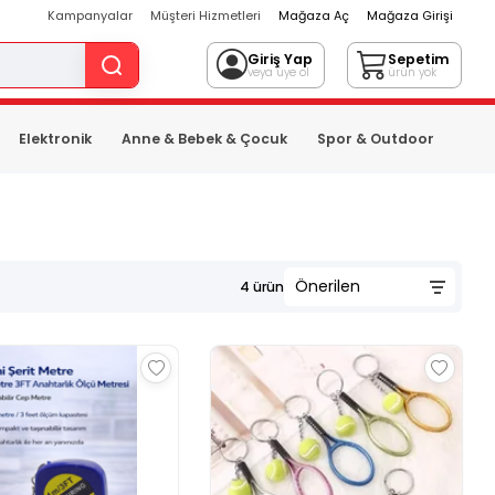
Kampanyalar
Müşteri Hizmetleri
Mağaza Aç
Mağaza Girişi
Giriş Yap
Sepetim
veya üye ol
ürün yok
Elektronik
Anne & Bebek & Çocuk
Spor & Outdoor
4
ürün