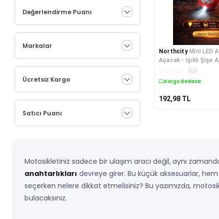
Değerlendirme Puanı
Markalar
Northcity
Mini LED A
Açacak - Işıklı Şişe 
Amaçlı Yardımcı
☆
☆
☆
☆
☆
(
0
)
Ücretsiz Kargo
Kargo Bedava
192,98
TL
Satıcı Puanı
Motosikletiniz sadece bir ulaşım aracı değil, aynı zamanda
anahtarlıkları
devreye girer. Bu küçük aksesuarlar, hem a
seçerken nelere dikkat etmelisiniz? Bu yazımızda, motosikl
bulacaksınız.