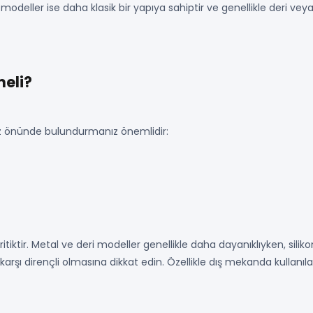
a modeller ise daha klasik bir yapıya sahiptir ve genellikle deri v
meli?
 göz önünde bulundurmanız önemlidir:
tiktir. Metal ve deri modeller genellikle daha dayanıklıyken, silik
arşı dirençli olmasına dikkat edin. Özellikle dış mekanda kullanıl