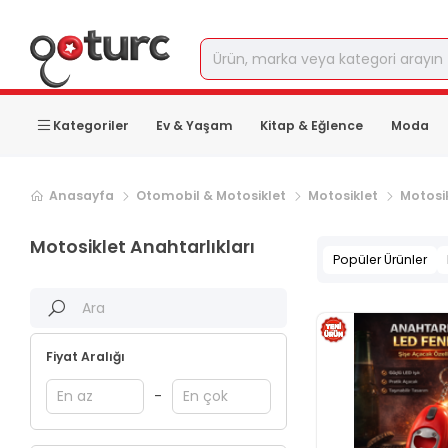
Kategoriler
Ev & Yaşam
Kitap & Eğlence
Moda
Anasayfa
Otomobil & Motosiklet
Motosiklet
Motosi
Motosiklet Anahtarlıkları
Popüler Ürünler
Fiyat Aralığı
-