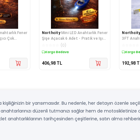
nahtarlık Fener
Northcity
Mini LED Anahtarlık Fener
Northcit
Açıcı Çok
Şişe Açacak 6 Adet - Pratik ve Işıklı
3FT Anaht
Çözüm
ve Taşınab
☆
☆
☆
☆
☆
(
0
)
☆
☆
☆
☆
☆
Kargo Bedava
Kargo B
406,98
TL
192,98
T
 kişiliğinizin bir yansımasıdır. Bu nedenle, her detayın özenle se
nahtarlarınızı düzenli tutmanızı sağlar hem de motosikletinize ola
et anahtarlıklarının tarihçesinden çeşitlerine, satın alma rehber