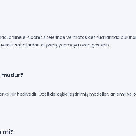
da, online e-ticaret sitelerinde ve motosiklet fuarlarında bulunab
venilir satıcılardan alışveriş yapmaya özen gösterin.
n mudur?
harika bir hediyedir. Özellikle kişiselleştirilmiş modeller, anlamlı 
r mi?