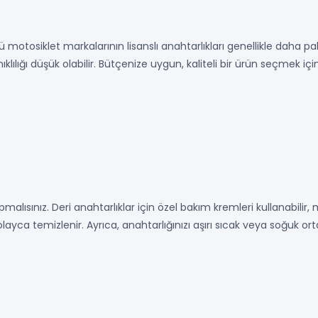
 motosiklet markalarının lisanslı anahtarlıkları genellikle daha pah
lılığı düşük olabilir. Bütçenize uygun, kaliteli bir ürün seçmek iç
lısınız. Deri anahtarlıklar için özel bakım kremleri kullanabilir, 
a kolayca temizlenir. Ayrıca, anahtarlığınızı aşırı sıcak veya soğu