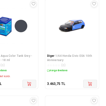
- Aqua Color Tank Grey -
Diger
1/64 Honda Civic EG6 10th
- 18 ml
Anniversary
(
0
)
☆
☆
☆
☆
☆
(
0
)
edava
Kargo Bedava
et kaldı.
L
3.463,75
TL