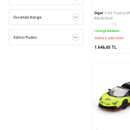
Diger
1/64 Toyota G
Ücretsiz Kargo
Black/Gold
☆
☆
☆
☆
☆
(
0
)
Kargo Bedava
Satıcı Puanı
Stokta 5 adet kaldı.
1.646,65
TL