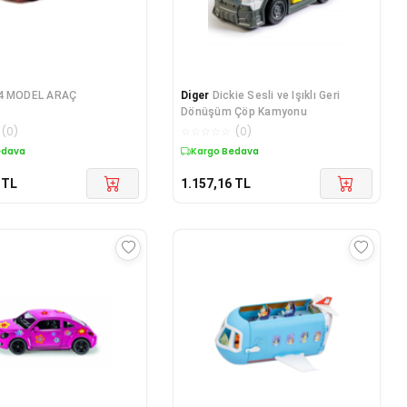
4 MODEL ARAÇ
Diger
Dickie Sesli ve Işıklı Geri
Dönüşüm Çöp Kamyonu
(
0
)
☆
☆
☆
☆
☆
(
0
)
edava
Kargo Bedava
TL
1.157,16
TL