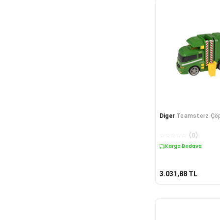
Diger
Teamsterz Çö
☆
☆
☆
☆
☆
(
0
)
Kargo Bedava
3.031,88
TL