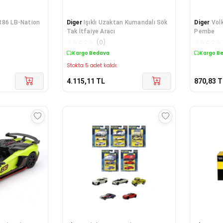
R86 LB-Nation
Diger
Işıklı Uzaktan Kumandalı Sök
Diger
Vol
Tak İtfaiye Aracı
Pembe
☆
☆
☆
☆
☆
(
0
)
☆
☆
☆
☆
☆
Kargo Bedava
Kargo B
Stokta 5 adet kaldı.
4.115,11
TL
870,83
T