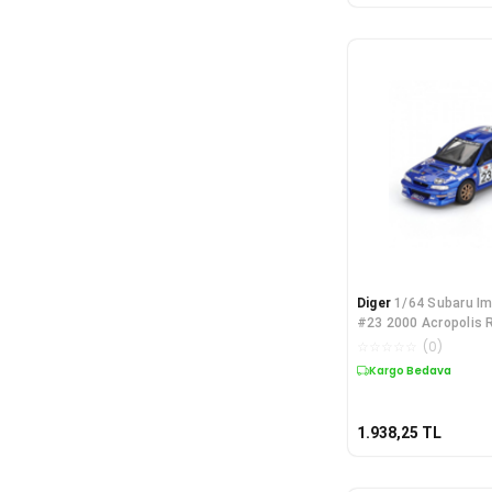
Diger
1/64 Subaru I
#23 2000 Acropolis R
☆
☆
☆
☆
☆
(
0
)
Kargo Bedava
1.938,25
TL