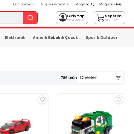
Kampanyalar
Müşteri Hizmetleri
Mağaza Aç
Mağaza Girişi
Giriş Yap
Sepetim
veya üye ol
ürün yok
Elektronik
Anne & Bebek & Çocuk
Spor & Outdoor
786
ürün