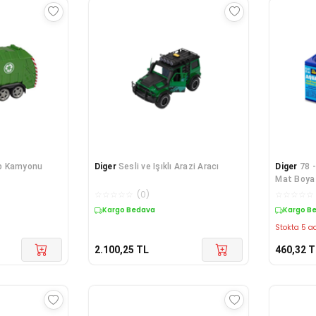
p Kamyonu
Diger
Sesli ve Işıklı Arazi Aracı
Diger
78 
Mat Boya 
☆
☆
☆
☆
☆
(
0
)
☆
☆
☆
☆
☆
Kargo Bedava
Kargo B
Stokta 5 ad
2.100,25
TL
460,32
T