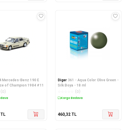
4 Mercedes-Benz 190 E
Diger
361 - Aqua Color Olive Green -
ace of Champion 1984 #11
Silk Boya - 18 ml
(
0
)
☆
☆
☆
☆
☆
(
0
)
edava
Kargo Bedava
TL
460,32
TL