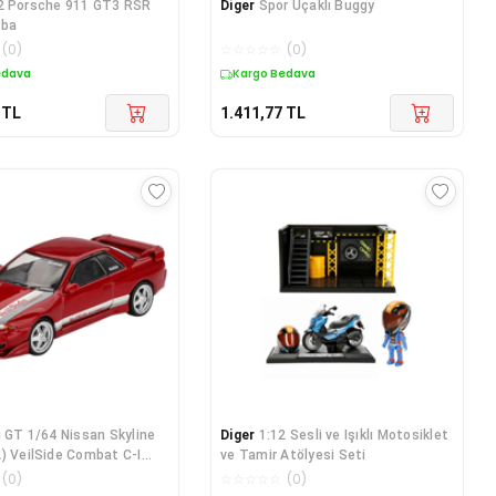
2 Porsche 911 GT3 RSR
Diger
Spor Uçaklı Buggy
aba
(
0
)
☆
☆
☆
☆
☆
(
0
)
edava
Kargo Bedava
TL
1.411,77
TL
i GT 1/64 Nissan Skyline
Diger
1:12 Sesli ve Işıklı Motosiklet
) VeilSide Combat C-I
ve Tamir Atölyesi Seti
(
0
)
☆
☆
☆
☆
☆
(
0
)