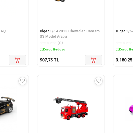
RAÇ
Diger
1/64 2013 Chevrolet Camaro
Diger
1/6
SS Model Araba
☆
☆
☆
☆
☆
(
0
)
☆
☆
☆
☆
☆
Kargo Bedava
Kargo B
907,75
TL
3.180,25