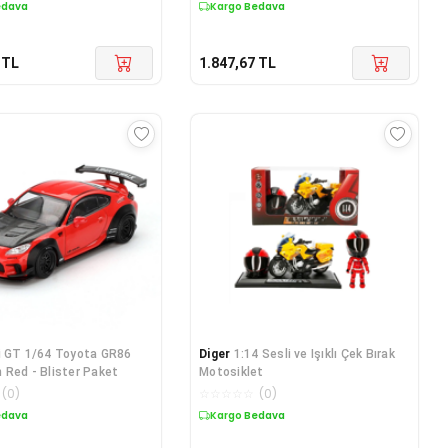
edava
Kargo Bedava
TL
1.847,67
TL
i GT 1/64 Toyota GR86
Diger
1:14 Sesli ve Işıklı Çek Bırak
 Red - Blister Paket
Motosiklet
(
0
)
☆
☆
☆
☆
☆
(
0
)
edava
Kargo Bedava