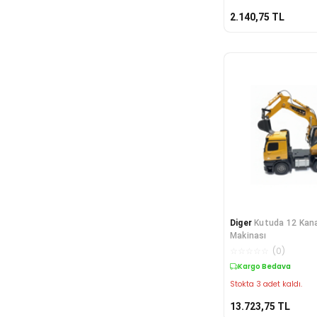
2.140,75
TL
Diger
Kutuda 12 Kanal
Makinası
☆
☆
☆
☆
☆
(
0
)
Kargo Bedava
Stokta 3 adet kaldı.
13.723,75
TL