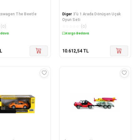
kswagen The Beetle
Diger
3'ü 1 Arada Dönüşen Uçak
Oyun Seti
(
0
)
☆
☆
☆
☆
☆
(
0
)
edava
Kargo Bedava
L
10.612,54
TL