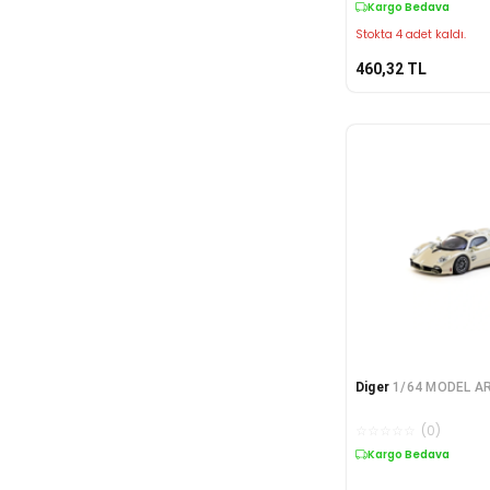
Kargo Bedava
Stokta 4 adet kaldı.
460,32
TL
Diger
1/64 MODEL A
☆
☆
☆
☆
☆
(
0
)
Kargo Bedava