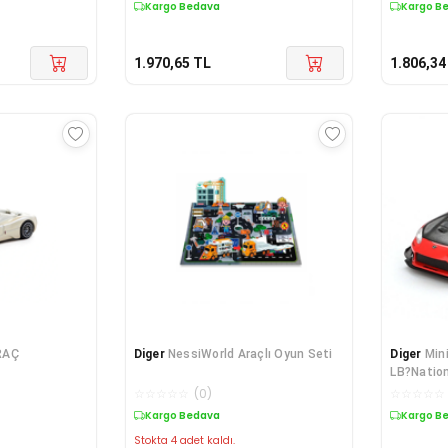
Kargo Bedava
Kargo B
1.970,65
TL
1.806,34
RAÇ
Diger
NessiWorld Araçlı Oyun Seti
Diger
Min
LB?Nation
☆
☆
☆
☆
☆
(
0
)
☆
☆
☆
☆
☆
Kargo Bedava
Kargo B
Stokta 4 adet kaldı.