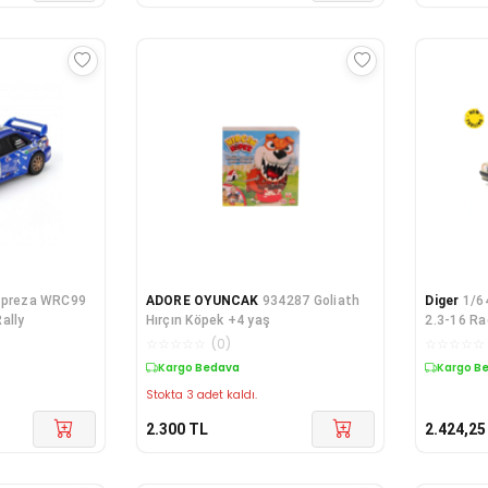
mpreza WRC99
ADORE OYUNCAK
934287 Goliath
Diger
1/6
ally
Hırçın Köpek +4 yaş
2.3-16 R
☆
☆
☆
☆
☆
(
0
)
☆
☆
☆
☆
☆
Kargo Bedava
Kargo B
Stokta 3 adet kaldı.
2.300
TL
2.424,25