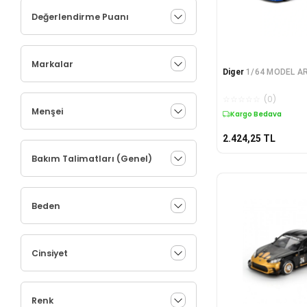
Değerlendirme Puanı
Markalar
Diger
1/64 MODEL A
☆
☆
☆
☆
☆
(
0
)
Menşei
Kargo Bedava
2.424,25
TL
Bakım Talimatları (Genel)
Beden
Cinsiyet
Renk