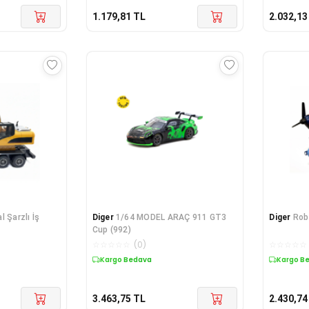
1.179,81
TL
2.032,13
 Şarzlı İş
Diger
1/64 MODEL ARAÇ 911 GT3
Diger
Rob
Cup (992)
☆
☆
☆
☆
☆
(
0
)
☆
☆
☆
☆
☆
Kargo Bedava
Kargo B
3.463,75
TL
2.430,74