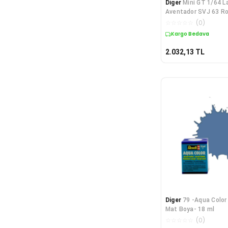
Diger
Mini GT 1/64 L
Aventador SVJ 63 R
Shock -
☆
☆
☆
☆
☆
(
0
)
Kargo Bedava
2.032,13
TL
Diger
79 -Aqua Color 
Mat Boya- 18 ml
☆
☆
☆
☆
☆
(
0
)