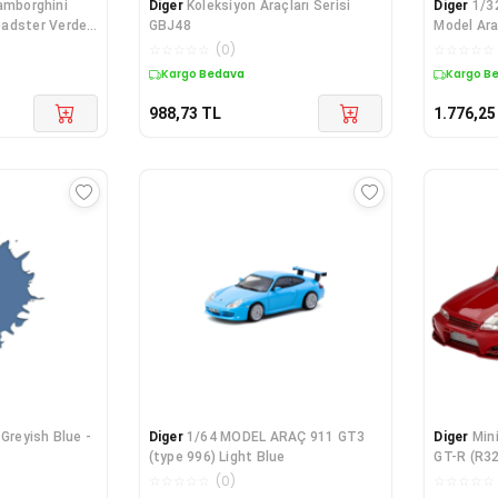
amborghini
Diger
Koleksiyon Araçları Serisi
Diger
1/3
oadster Verde
GBJ48
Model Ar
☆
☆
☆
☆
☆
(
0
)
☆
☆
☆
☆
☆
Kargo Bedava
Kargo B
988,73
TL
1.776,25
Greyish Blue -
Diger
1/64 MODEL ARAÇ 911 GT3
Diger
Min
(type 996) Light Blue
GT-R (R32
Gem Re
☆
☆
☆
☆
☆
(
0
)
☆
☆
☆
☆
☆