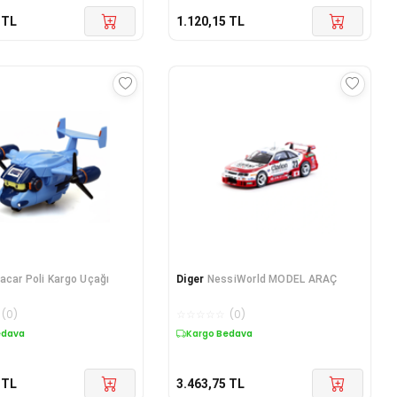
TL
1.120,15
TL
acar Poli Kargo Uçağı
Diger
NessiWorld MODEL ARAÇ
(
0
)
☆
☆
☆
☆
☆
(
0
)
edava
Kargo Bedava
TL
3.463,75
TL