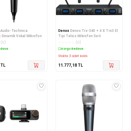
Audio-Technica
Denox
Denox Trx-340 + 4 X Trx3 El
 Dinamik Vokal Mikrofon
Tipi Telsiz Mikrofon Seti
(
0
)
☆
☆
☆
☆
☆
(
0
)
edava
Kargo Bedava
Stokta 3 adet kaldı.
TL
11.777,18
TL