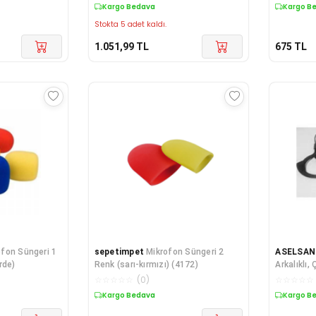
Kargo Bedava
Kargo B
Stokta 5 adet kaldı.
1.051,99
TL
675
TL
fon Süngeri 1
sepetimpet
Mikrofon Süngeri 2
ASELSAN
rde)
Renk (sarı-kırmızı) (4172)
Arkalıklı, 
☆
☆
☆
☆
☆
(
0
)
☆
☆
☆
☆
☆
Kargo Bedava
Kargo B