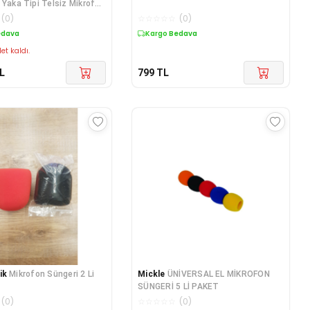
 Yaka Tipi Telsiz Mikrofon
(
0
)
☆
☆
☆
☆
☆
(
0
)
edava
Kargo Bedava
et kaldı.
L
799
TL
ik
Mikrofon Süngeri 2 Li
Mickle
ÜNİVERSAL EL MİKROFON
SÜNGERİ 5 Lİ PAKET
(
0
)
☆
☆
☆
☆
☆
(
0
)