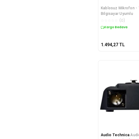
Kablosuz Mikrofon -
Bilgisayar Uyumlu
☆
☆
☆
☆
☆
(
0
)
Kargo Bedava
1.494,27
TL
Audio Technica
Audi