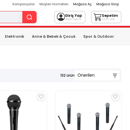
Kampanyalar
Müşteri Hizmetleri
Mağaza Aç
Mağaza Girişi
Giriş Yap
Sepetim
veya üye ol
ürün yok
Elektronik
Anne & Bebek & Çocuk
Spor & Outdoor
132
ürün