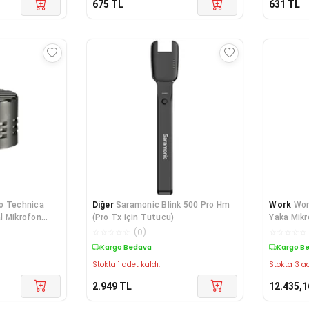
675
TL
631
TL
o Technica
Diğer
Saramonic Blink 500 Pro Hm
Work
Wor
l Mikrofon
(Pro Tx için Tutucu)
Yaka Mikr
☆
☆
☆
☆
☆
(
0
)
☆
☆
☆
☆
☆
Kargo Bedava
Kargo B
Stokta 1 adet kaldı.
Stokta 3 ad
2.949
TL
12.435,1