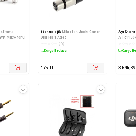
yaframlı
tteknolojik
Mikrofon Jackı Canon
AyrStore
yıt Mikrofonu
Dişi Fiş 1 Adet
ATR1100x
☆
☆
☆
☆
☆
(
0
)
☆
☆
☆
☆
☆
Kargo Bedava
Kargo B
175
TL
3.595,39