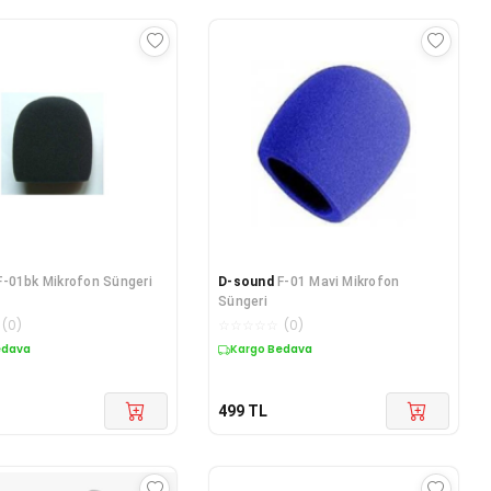
F-01bk Mikrofon Süngeri
D-sound
F-01 Mavi Mikrofon
Süngeri
(
0
)
☆
☆
☆
☆
☆
(
0
)
edava
Kargo Bedava
499
TL