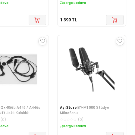
edava
Kargo Bedava
1.399
TL
Qx-056b A446 / A446s
AyrStore
BY-M1000 Stüdyo
Çift Jaklı Kulaklık
Mikrofonu
(
0
)
☆
☆
☆
☆
☆
(
0
)
edava
Kargo Bedava