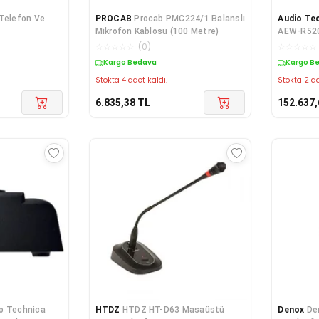
 Telefon Ve
PROCAB
Procab PMC224/1 Balanslı
Audio Te
Mikrofon Kablosu (100 Metre)
AEW-R5200
Mikrofon A
☆
☆
☆
☆
☆
(
0
)
☆
☆
☆
☆
☆
Kargo Bedava
Kargo B
Stokta 4 adet kaldı.
Stokta 2 ad
6.835,38
TL
152.637,
o Technica
HTDZ
HTDZ HT-D63 Masaüstü
Denox
De