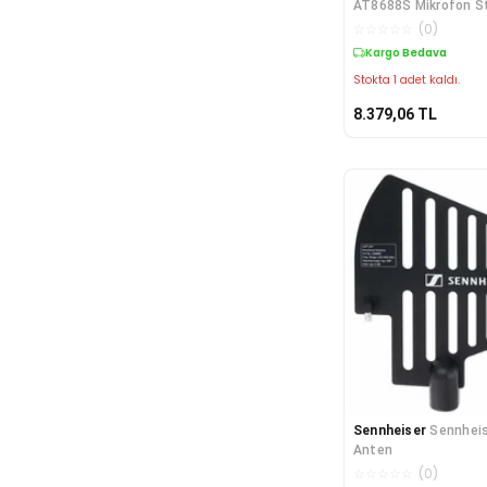
AT8688S Mikrofon S
☆
☆
☆
☆
☆
(
0
)
Kargo Bedava
Stokta 1 adet kaldı.
8.379,06
TL
Sennheiser
Sennhei
Anten
☆
☆
☆
☆
☆
(
0
)