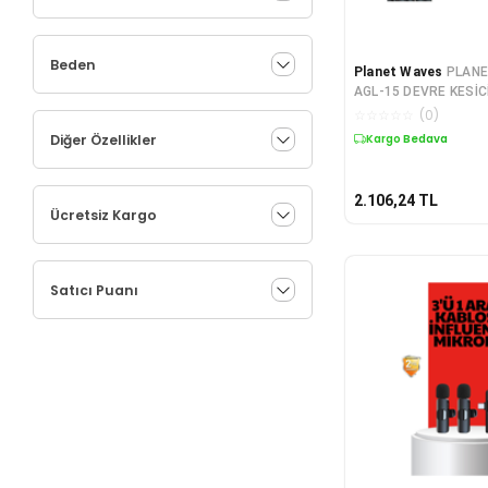
Beden
Planet Waves
PLAN
AGL-15 DEVRE KESİC
İNCH
☆
☆
☆
☆
☆
(
0
)
Diğer Özellikler
Kargo Bedava
2.106,24
TL
Ücretsiz Kargo
Satıcı Puanı