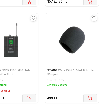
15.125,56
TL
k WRD 1100 AF-2 Telsiz
STAGG
Ws-s35b5 1 Adet Mikrofon
ofon Seti
Süngeri
(
0
)
☆
☆
☆
☆
☆
(
0
)
edava
Kargo Bedava
et kaldı.
6
TL
499
TL