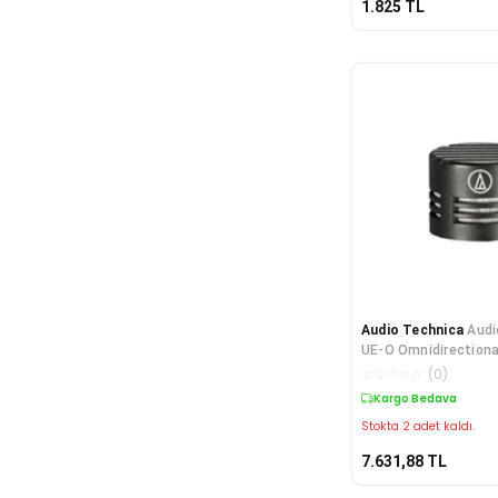
1.825
TL
Audio Technica
Audi
UE-O Omnidirectiona
Kapsülü
☆
☆
☆
☆
☆
(
0
)
Kargo Bedava
Stokta 2 adet kaldı.
7.631,88
TL