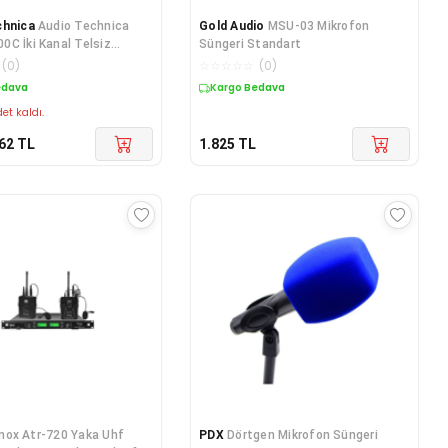
chnica
Audio Technica
Gold Audio
MSU-03 Mikrofon
C İki Kanal Telsiz
Süngeri Standart
lıcısı
(
0
)
☆
☆
☆
☆
☆
(
0
)
edava
Kargo Bedava
et kaldı.
62
TL
1.825
TL
nox Atr-720 Yaka Uhf
PDX
Dörtgen Mikrofon Süngeri