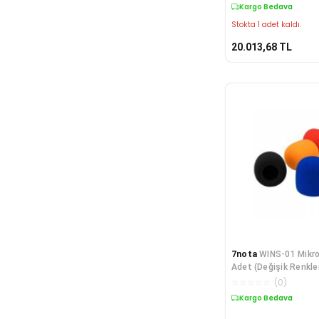
Kargo Bedava
Stokta 1 adet kaldı.
20.013,68
TL
7nota
WINS-01 Mikro
Adet (Değişik Renkle
☆
☆
☆
☆
☆
(
0
)
Kargo Bedava