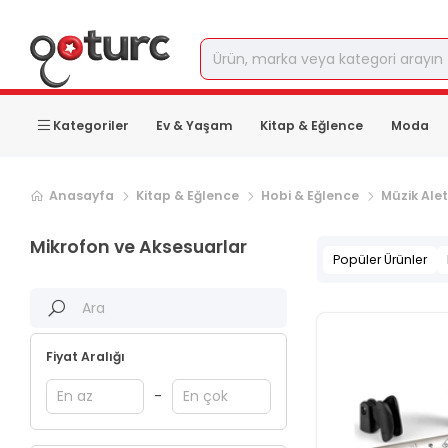
Kategoriler
Ev & Yaşam
Kitap & Eğlence
Moda
Sonraki ürün sayfası, sayfa
2
Anasayfa
Kitap & Eğlence
Hobi & Eğlence
Müzik Ale
Mikrofon ve Aksesuarlar
Popüler Ürünler
Fiyat Aralığı
-