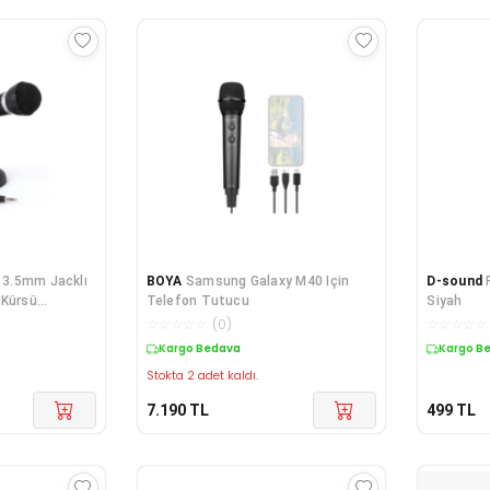
 3.5mm Jacklı
BOYA
Samsung Galaxy M40 Için
D-sound
 Kürsü
Telefon Tutucu
Siyah
☆
☆
☆
☆
☆
(
0
)
☆
☆
☆
☆
☆
Kargo Bedava
Kargo B
Stokta 2 adet kaldı.
7.190
TL
499
TL