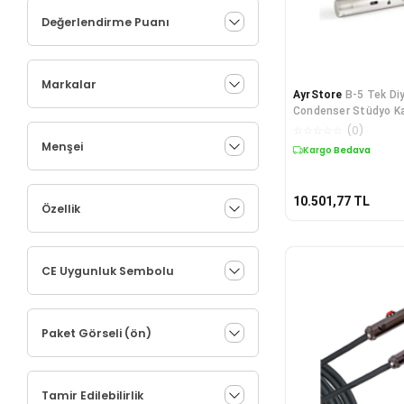
Değerlendirme Puanı
Markalar
AyrStore
B-5 Tek Di
Condenser Stüdyo Ka
☆
☆
☆
☆
☆
(
0
)
Menşei
Kargo Bedava
10.501,77
TL
Özellik
CE Uygunluk Sembolu
Paket Görseli (ön)
Tamir Edilebilirlik