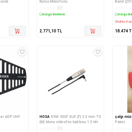
tandı
Kürsü Mikrofonu
Band Çift
Seti
☆
☆
☆
☆
☆
(
0
)
☆
☆
☆
☆
☆
Kargo Bedava
Kargo B
Stokta 4 ad
2.771,10
TL
18.474
T
ser ADP UHF
HOSA
XVM-305F XLR (F) 3.5 mm TS
çalgı müz
(M) Mono mikrofon kablosu 1.5 Mt.
Paket
☆
☆
☆
☆
☆
(
0
)
☆
☆
☆
☆
☆