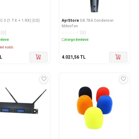
IC 3 (1 TX + 1 RX) (CE)
AyrStore
SB 78A Condenser
Mikrofon
(
0
)
☆
☆
☆
☆
☆
(
0
)
edava
Kargo Bedava
et kaldı.
L
4.021,56
TL