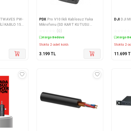
ETWAVES PW-
PDX
Pro V10 Ikili Kablosuz Yaka
DJI
DJI M
İLİ KABLO 15
Mikrofonu (SD KART KUTUSU
HEDİYE)
☆
☆
☆
☆
☆
(
0
)
☆
☆
☆
☆
☆
Kargo Bedava
Kargo B
Stokta 2 adet kaldı.
Stokta 2 ad
3.199
TL
11.699
T