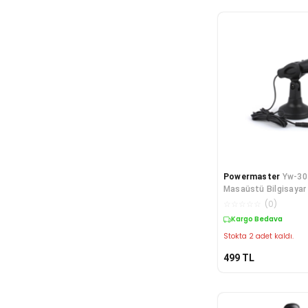
Powermaster
Yw-30
Masaüstü Bilgisayar
Mikrofon Siyah
☆
☆
☆
☆
☆
(
0
)
Kargo Bedava
Stokta 2 adet kaldı.
499
TL