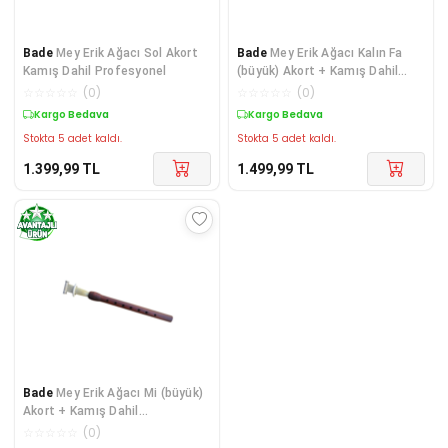
Bade
Mey Erik Ağacı Sol Akort
Bade
Mey Erik Ağacı Kalın Fa
Kamış Dahil Profesyonel
(büyük) Akort + Kamış Dahil
Profesyonel
☆
☆
☆
☆
☆
(
0
)
☆
☆
☆
☆
☆
(
0
)
Kargo Bedava
Kargo Bedava
Stokta 5 adet kaldı.
Stokta 5 adet kaldı.
1.399,99
TL
1.499,99
TL
Bade
Mey Erik Ağacı Mi (büyük)
Akort + Kamış Dahil
Profesyonel
☆
☆
☆
☆
☆
(
0
)