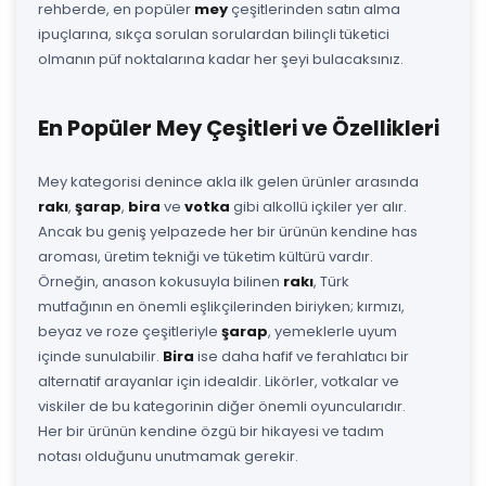
rehberde, en popüler
mey
çeşitlerinden satın alma
ipuçlarına, sıkça sorulan sorulardan bilinçli tüketici
olmanın püf noktalarına kadar her şeyi bulacaksınız.
En Popüler Mey Çeşitleri ve Özellikleri
Mey kategorisi denince akla ilk gelen ürünler arasında
rakı
,
şarap
,
bira
ve
votka
gibi alkollü içkiler yer alır.
Ancak bu geniş yelpazede her bir ürünün kendine has
aroması, üretim tekniği ve tüketim kültürü vardır.
Örneğin, anason kokusuyla bilinen
rakı
, Türk
mutfağının en önemli eşlikçilerinden biriyken; kırmızı,
beyaz ve roze çeşitleriyle
şarap
, yemeklerle uyum
içinde sunulabilir.
Bira
ise daha hafif ve ferahlatıcı bir
alternatif arayanlar için idealdir. Likörler, votkalar ve
viskiler de bu kategorinin diğer önemli oyuncularıdır.
Her bir ürünün kendine özgü bir hikayesi ve tadım
notası olduğunu unutmamak gerekir.