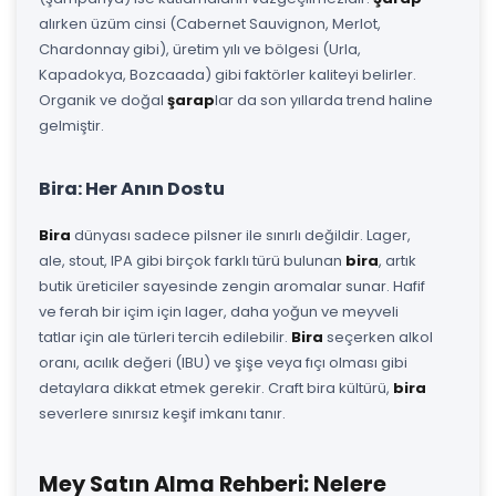
alırken üzüm cinsi (Cabernet Sauvignon, Merlot,
Chardonnay gibi), üretim yılı ve bölgesi (Urla,
Kapadokya, Bozcaada) gibi faktörler kaliteyi belirler.
Organik ve doğal
şarap
lar da son yıllarda trend haline
gelmiştir.
Bira: Her Anın Dostu
Bira
dünyası sadece pilsner ile sınırlı değildir. Lager,
ale, stout, IPA gibi birçok farklı türü bulunan
bira
, artık
butik üreticiler sayesinde zengin aromalar sunar. Hafif
ve ferah bir içim için lager, daha yoğun ve meyveli
tatlar için ale türleri tercih edilebilir.
Bira
seçerken alkol
oranı, acılık değeri (IBU) ve şişe veya fıçı olması gibi
detaylara dikkat etmek gerekir. Craft bira kültürü,
bira
severlere sınırsız keşif imkanı tanır.
Mey Satın Alma Rehberi: Nelere