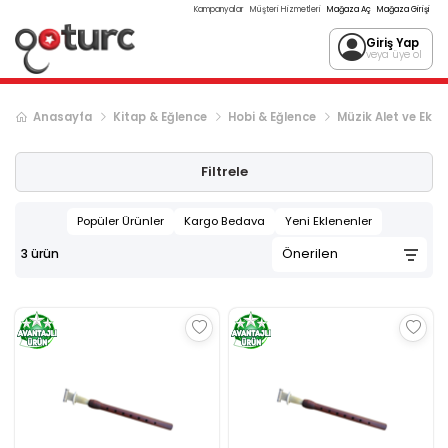
Kampanyalar
Müşteri Hizmetleri
Mağaza Aç
Mağaza Girişi
Giriş Yap
veya üye ol
Anasayfa
Kitap & Eğlence
Hobi & Eğlence
Müzik Alet ve Ekip
Filtrele
Popüler Ürünler
Kargo Bedava
Yeni Eklenenler
3
ürün