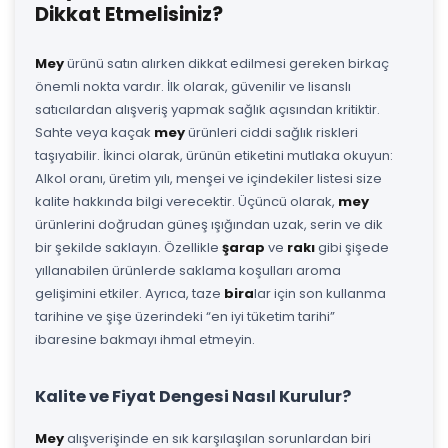
Dikkat Etmelisiniz?
Mey
ürünü satın alırken dikkat edilmesi gereken birkaç
önemli nokta vardır. İlk olarak, güvenilir ve lisanslı
satıcılardan alışveriş yapmak sağlık açısından kritiktir.
Sahte veya kaçak
mey
ürünleri ciddi sağlık riskleri
taşıyabilir. İkinci olarak, ürünün etiketini mutlaka okuyun:
Alkol oranı, üretim yılı, menşei ve içindekiler listesi size
kalite hakkında bilgi verecektir. Üçüncü olarak,
mey
ürünlerini doğrudan güneş ışığından uzak, serin ve dik
bir şekilde saklayın. Özellikle
şarap
ve
rakı
gibi şişede
yıllanabilen ürünlerde saklama koşulları aroma
gelişimini etkiler. Ayrıca, taze
bira
lar için son kullanma
tarihine ve şişe üzerindeki “en iyi tüketim tarihi”
ibaresine bakmayı ihmal etmeyin.
Kalite ve Fiyat Dengesi Nasıl Kurulur?
Mey
alışverişinde en sık karşılaşılan sorunlardan biri