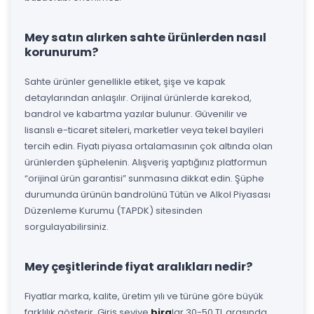
Mey satın alırken sahte ürünlerden nasıl
korunurum?
Sahte ürünler genellikle etiket, şişe ve kapak
detaylarından anlaşılır. Orijinal ürünlerde karekod,
bandrol ve kabartma yazılar bulunur. Güvenilir ve
lisanslı e-ticaret siteleri, marketler veya tekel bayileri
tercih edin. Fiyatı piyasa ortalamasının çok altında olan
ürünlerden şüphelenin. Alışveriş yaptığınız platformun
“orijinal ürün garantisi” sunmasına dikkat edin. Şüphe
durumunda ürünün bandrolünü Tütün ve Alkol Piyasası
Düzenleme Kurumu (TAPDK) sitesinden
sorgulayabilirsiniz.
Mey çeşitlerinde fiyat aralıkları nedir?
Fiyatlar marka, kalite, üretim yılı ve türüne göre büyük
farklılık gösterir. Giriş seviye
bira
lar 30-50 TL arasında