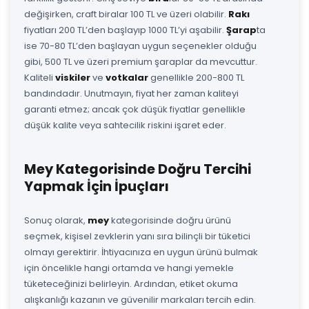
değişirken, craft biralar 100 TL ve üzeri olabilir.
Rakı
fiyatları 200 TL’den başlayıp 1000 TL’yi aşabilir.
Şarap
ta
ise 70-80 TL’den başlayan uygun seçenekler olduğu
gibi, 500 TL ve üzeri premium şaraplar da mevcuttur.
Kaliteli
viskiler
ve
votkalar
genellikle 200-800 TL
bandındadır. Unutmayın, fiyat her zaman kaliteyi
garanti etmez; ancak çok düşük fiyatlar genellikle
düşük kalite veya sahtecilik riskini işaret eder.
Mey Kategorisinde Doğru Tercihi
Yapmak İçin İpuçları
Sonuç olarak,
mey
kategorisinde doğru ürünü
seçmek, kişisel zevklerin yanı sıra bilinçli bir tüketici
olmayı gerektirir. İhtiyacınıza en uygun ürünü bulmak
için öncelikle hangi ortamda ve hangi yemekle
tüketeceğinizi belirleyin. Ardından, etiket okuma
alışkanlığı kazanın ve güvenilir markaları tercih edin.