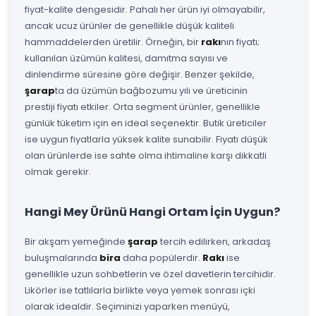
fiyat-kalite dengesidir. Pahalı her ürün iyi olmayabilir,
ancak ucuz ürünler de genellikle düşük kaliteli
hammaddelerden üretilir. Örneğin, bir
rakı
nın fiyatı;
kullanılan üzümün kalitesi, damıtma sayısı ve
dinlendirme süresine göre değişir. Benzer şekilde,
şarap
ta da üzümün bağbozumu yılı ve üreticinin
prestiji fiyatı etkiler. Orta segment ürünler, genellikle
günlük tüketim için en ideal seçenektir. Butik üreticiler
ise uygun fiyatlarla yüksek kalite sunabilir. Fiyatı düşük
olan ürünlerde ise sahte olma ihtimaline karşı dikkatli
olmak gerekir.
Hangi Mey Ürünü Hangi Ortam İçin Uygun?
Bir akşam yemeğinde
şarap
tercih edilirken, arkadaş
buluşmalarında
bira
daha popülerdir.
Rakı
ise
genellikle uzun sohbetlerin ve özel davetlerin tercihidir.
Likörler ise tatlılarla birlikte veya yemek sonrası içki
olarak idealdir. Seçiminizi yaparken menüyü,