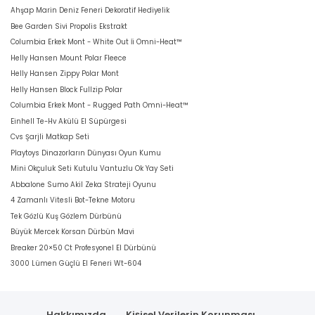
Ahşap Marin Deniz Feneri Dekoratif Hediyelik
Bee Garden Sivi Propolis Ekstrakt
Columbia Erkek Mont - White Out İi Omni-Heat™
Helly Hansen Mount Polar Fleece
Helly Hansen Zippy Polar Mont
Helly Hansen Block Fullzip Polar
Columbia Erkek Mont - Rugged Path Omni-Heat™
Einhell Te-Hv Akülü El Süpürgesi
Cvs Şarjli Matkap Seti
Playtoys Dinazorların Dünyası Oyun Kumu
Mini Okçuluk Seti Kutulu Vantuzlu Ok Yay Seti
Abbalone Sumo Akil Zeka Strateji Oyunu
4 Zamanlı Vitesli Bot-Tekne Motoru
Tek Gözlü Kuş Gözlem Dürbünü
Büyük Mercek Korsan Dürbün Mavi
Breaker 20×50 Ct Profesyonel El Dürbünü
3000 Lümen Güçlü El Feneri Wt-604
Hakkımızda
Kişisel Verilerin Korunması