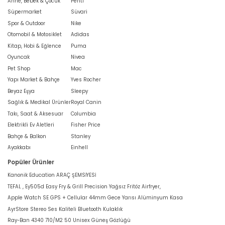
Anne, Bebek & Çocuk
Penti
Süpermarket
Süvari
Spor & Outdoor
Nike
Otomobil & Motosiklet
Adidas
Kitap, Hobi & Eğlence
Puma
Oyuncak
Nivea
Pet Shop
Mac
Yapı Market & Bahçe
Yves Rocher
Beyaz Eşya
Sleepy
Sağlık & Medikal Ürünler
Royal Canin
Takı, Saat & Aksesuar
Columbia
Elektrikli Ev Aletleri
Fisher Price
Bahçe & Balkon
Stanley
Ayakkabı
Einhell
Popüler Ürünler
Kanonik Education ARAÇ ŞEMSİYESİ
TEFAL , Ey505d Easy Fry & Grill Precision Yağsız Fritöz Airfryer,
Apple Watch SE GPS + Cellular 44mm Gece Yarısı Alüminyum Kasa
AyrStore Stereo Ses Kaliteli Bluetooth Kulaklık
Ray-Ban 4340 710/M2 50 Unisex Güneş Gözlüğü