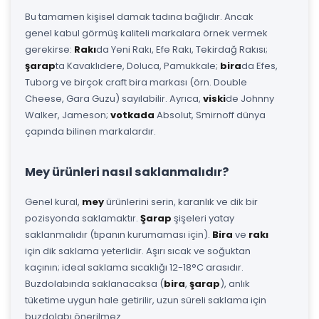
Bu tamamen kişisel damak tadına bağlıdır. Ancak
genel kabul görmüş kaliteli markalara örnek vermek
gerekirse:
Rakı
da Yeni Rakı, Efe Rakı, Tekirdağ Rakısı;
şarap
ta Kavaklıdere, Doluca, Pamukkale;
bira
da Efes,
Tuborg ve birçok craft bira markası (örn. Double
Cheese, Gara Guzu) sayılabilir. Ayrıca,
viski
de Johnny
Walker, Jameson;
votkada
Absolut, Smirnoff dünya
çapında bilinen markalardır.
Mey ürünleri nasıl saklanmalıdır?
Genel kural,
mey
ürünlerini serin, karanlık ve dik bir
pozisyonda saklamaktır.
Şarap
şişeleri yatay
saklanmalıdır (tıpanın kurumaması için).
Bira
ve
rakı
için dik saklama yeterlidir. Aşırı sıcak ve soğuktan
kaçının; ideal saklama sıcaklığı 12-18°C arasıdır.
Buzdolabında saklanacaksa (
bira
,
şarap
), anlık
tüketime uygun hale getirilir, uzun süreli saklama için
buzdolabı önerilmez.