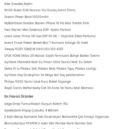
Nike Sneaker,Kadın
NIVEA Nivea SUN Hassas Yüz Güneş Kremi 50ml,
Xiaomi Power Bank 10000mAh
MyBalliStore Galaksi Baskılı iPhone 16 Pro Max Telefon Kılıfı
Yves Rocher Mon Evidence EDP- Kadın Parfüm
Lelas Lelas Prime 38 Cool EDP 55 ML – Oryantal Erkek Parfümü
levent Fırsat Paketi Bebek Bezi 7 Numara Xxlarge 40 Adet
Sleepy YÜZEY TEMİZLİK HAVLUSU 100 ADET
UFUK HOME Milas 211 Masalı Siyah Fermuarlı Bahçe Balkon Takımı
AyrStore Otomatik Kedi Su Pınarı Ultra Sessiz Kedi Su Sebili
Delta 10 lu Pilates Seti Pilates Matı Pilates Topu Pilates Lastiği
AyrStore Saç Düzleştirici Ve Maşa İkili Saç Şekillendirici
Philips 5000 Serisi Islak Kuru Robot Süpürge
Royal Canin Motherbaby Cat 34 Anne Ve Yavru Kedi Maması
En Favori Ürünler
İsego Emoji Yumurtlayan Kurşun Kalem 4'lü
Ayakkabılık Ahşap Çubuklu 4 Bölmeli
2 Katlı Banyo Kozmetik Takı Düzenleyici Baharatlık Çok Amaçlı Organizer
Besinistanbul PSSPOR 2 Adet 3KG Pembe Renk Dambıl Seti