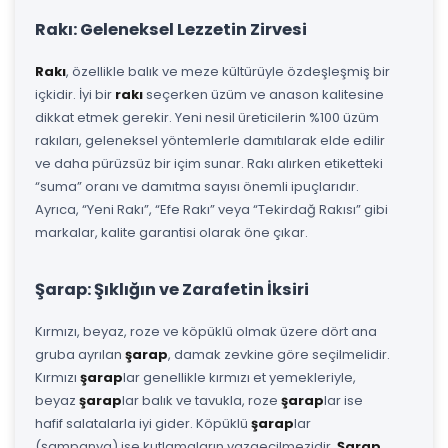
Rakı: Geleneksel Lezzetin Zirvesi
Rakı
, özellikle balık ve meze kültürüyle özdeşleşmiş bir
içkidir. İyi bir
rakı
seçerken üzüm ve anason kalitesine
dikkat etmek gerekir. Yeni nesil üreticilerin %100 üzüm
rakıları, geleneksel yöntemlerle damıtılarak elde edilir
ve daha pürüzsüz bir içim sunar. Rakı alırken etiketteki
“suma” oranı ve damıtma sayısı önemli ipuçlarıdır.
Ayrıca, “Yeni Rakı”, “Efe Rakı” veya “Tekirdağ Rakısı” gibi
markalar, kalite garantisi olarak öne çıkar.
Şarap: Şıklığın ve Zarafetin İksiri
Kırmızı, beyaz, roze ve köpüklü olmak üzere dört ana
gruba ayrılan
şarap
, damak zevkine göre seçilmelidir.
Kırmızı
şarap
lar genellikle kırmızı et yemekleriyle,
beyaz
şarap
lar balık ve tavukla, roze
şarap
lar ise
hafif salatalarla iyi gider. Köpüklü
şarap
lar
(şampanya) ise kutlamaların vazgeçilmezidir.
Şarap