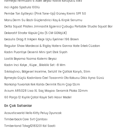
Formeya Fermuarlı 6 Adet Beyaz Yastık Koruyucu Alez
İnci Ağda Spatula 100lü
Pembe Ton Eşitleyici (Pink Tone-Up) Güneş Kremi SPF 50
Maru.Derm Su Bazlı Güçlendirici Kaş & Kirpik Serumu
Delta Squat Pilates Jimnastik Egzersiz Çubuğu Portable Studio Squat Bar
Dekoratif Strafor Köpük Çıta (5 CM GENİŞLİK)
beaulis Drag It Inkpen Keçe Uçlu Eyeliner 196 Brown
Regular Show Mordecai & Rigby Haters Gonna Hate Erkek Cüzdan
Kadın Puantiye Desenli Mini Şort Etek Siyah
Lastik Boyama Yazma Kalemi Beyaz
Kadın Inci Kolye , Küpe , Bileklik Set -8 Mm
Sıkılaştırıcı, Bölgesel İncelme, Selülit Ve Çatlak Karşıtı, Slim
Bymeyla Güçlü Kadınlara Özel Tasarımlı Oto Kokusu Dikiz Ayna Süsü
Narkalıp Yuvarlak Kek Kalıbı Derinlik 15cm Çap 12cm
Arzum AR5028 Lisa XL Saç Maşası Seramik Plaka 32mm
60 Parça 12 Kişilik Çatal Kaşık Seti Hasır Model
En Çok Satanlar
Acousticworld Hello Kitty Peluş Oyuncak
Timberback Core Sırt Çantası
Timberland Tdwgf2183201 Kol Saati