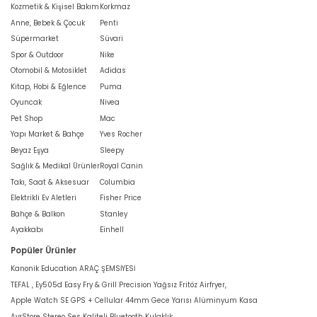
Kozmetik & Kişisel Bakım
Korkmaz
Anne, Bebek & Çocuk
Penti
Süpermarket
Süvari
Spor & Outdoor
Nike
Otomobil & Motosiklet
Adidas
Kitap, Hobi & Eğlence
Puma
Oyuncak
Nivea
Pet Shop
Mac
Yapı Market & Bahçe
Yves Rocher
Beyaz Eşya
Sleepy
Sağlık & Medikal Ürünler
Royal Canin
Takı, Saat & Aksesuar
Columbia
Elektrikli Ev Aletleri
Fisher Price
Bahçe & Balkon
Stanley
Ayakkabı
Einhell
Popüler Ürünler
Kanonik Education ARAÇ ŞEMSİYESİ
TEFAL , Ey505d Easy Fry & Grill Precision Yağsız Fritöz Airfryer,
Apple Watch SE GPS + Cellular 44mm Gece Yarısı Alüminyum Kasa
AyrStore Stereo Ses Kaliteli Bluetooth Kulaklık