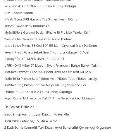
Ray-Ban 4340 710/M2 50 Unisex Güneş Gözlüğü
Nike Sneaker,Kadın
NIVEA Nivea SUN Hassas Yüz Güneş Kremi 50ml,
Xiaomi Power Bank 10000mAh
MyBalliStore Galaksi Baskılı iPhone 16 Pro Max Telefon Kılıfı
Yves Rocher Mon Evidence EDP- Kadın Parfüm
Lelas Lelas Prime 38 Cool EDP 55 ML – Oryantal Erkek Parfümü
levent Fırsat Paketi Bebek Bezi 7 Numara Xxlarge 40 Adet
Sleepy YÜZEY TEMİZLİK HAVLUSU 100 ADET
UFUK HOME Milas 211 Masalı Siyah Fermuarlı Bahçe Balkon Takımı
AyrStore Otomatik Kedi Su Pınarı Ultra Sessiz Kedi Su Sebili
Delta 10 lu Pilates Seti Pilates Matı Pilates Topu Pilates Lastiği
AyrStore Saç Düzleştirici Ve Maşa İkili Saç Şekillendirici
Philips 5000 Serisi Islak Kuru Robot Süpürge
Royal Canin Motherbaby Cat 34 Anne Ve Yavru Kedi Maması
En Favori Ürünler
İsego Emoji Yumurtlayan Kurşun Kalem 4'lü
Ayakkabılık Ahşap Çubuklu 4 Bölmeli
2 Katlı Banyo Kozmetik Takı Düzenleyici Baharatlık Çok Amaçlı Organizer