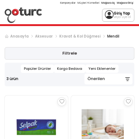
Kampanyalar
Müşteri Hizmetleri
Mağaza Aç
Mağaza Girişi
Giriş Yap
veya üye ol
Anasayfa
Aksesuar
Kravat & Kol Düğmesi
Mendil
Filtrele
Popüler Ürünler
Kargo Bedava
Yeni Eklenenler
3
ürün