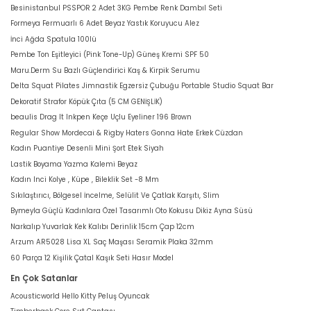
Besinistanbul PSSPOR 2 Adet 3KG Pembe Renk Dambıl Seti
Formeya Fermuarlı 6 Adet Beyaz Yastık Koruyucu Alez
İnci Ağda Spatula 100lü
Pembe Ton Eşitleyici (Pink Tone-Up) Güneş Kremi SPF 50
Maru.Derm Su Bazlı Güçlendirici Kaş & Kirpik Serumu
Delta Squat Pilates Jimnastik Egzersiz Çubuğu Portable Studio Squat Bar
Dekoratif Strafor Köpük Çıta (5 CM GENİŞLİK)
beaulis Drag It Inkpen Keçe Uçlu Eyeliner 196 Brown
Regular Show Mordecai & Rigby Haters Gonna Hate Erkek Cüzdan
Kadın Puantiye Desenli Mini Şort Etek Siyah
Lastik Boyama Yazma Kalemi Beyaz
Kadın Inci Kolye , Küpe , Bileklik Set -8 Mm
Sıkılaştırıcı, Bölgesel İncelme, Selülit Ve Çatlak Karşıtı, Slim
Bymeyla Güçlü Kadınlara Özel Tasarımlı Oto Kokusu Dikiz Ayna Süsü
Narkalıp Yuvarlak Kek Kalıbı Derinlik 15cm Çap 12cm
Arzum AR5028 Lisa XL Saç Maşası Seramik Plaka 32mm
60 Parça 12 Kişilik Çatal Kaşık Seti Hasır Model
En Çok Satanlar
Acousticworld Hello Kitty Peluş Oyuncak