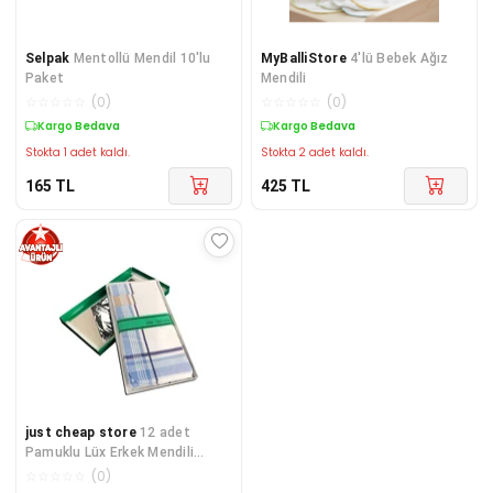
Selpak
Mentollü Mendil 10'lu
MyBalliStore
4'lü Bebek Ağız
Paket
Mendili
☆
☆
☆
☆
☆
(
0
)
☆
☆
☆
☆
☆
(
0
)
Kargo Bedava
Kargo Bedava
Stokta 1 adet kaldı.
Stokta 2 adet kaldı.
165
TL
425
TL
just cheap store
12 adet
Pamuklu Lüx Erkek Mendili
40x40 cm
☆
☆
☆
☆
☆
(
0
)