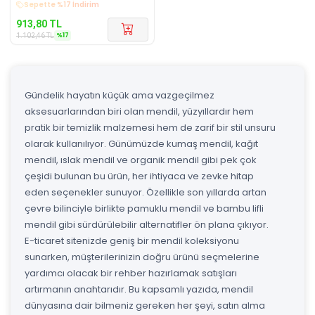
Kargo Bedava
913,80
TL
%
17
1.102,46
TL
Gündelik hayatın küçük ama vazgeçilmez
aksesuarlarından biri olan mendil, yüzyıllardır hem
pratik bir temizlik malzemesi hem de zarif bir stil unsuru
olarak kullanılıyor. Günümüzde kumaş mendil, kağıt
mendil, ıslak mendil ve organik mendil gibi pek çok
çeşidi bulunan bu ürün, her ihtiyaca ve zevke hitap
eden seçenekler sunuyor. Özellikle son yıllarda artan
çevre bilinciyle birlikte pamuklu mendil ve bambu lifli
mendil gibi sürdürülebilir alternatifler ön plana çıkıyor.
E-ticaret sitenizde geniş bir mendil koleksiyonu
sunarken, müşterilerinizin doğru ürünü seçmelerine
yardımcı olacak bir rehber hazırlamak satışları
artırmanın anahtarıdır. Bu kapsamlı yazıda, mendil
dünyasına dair bilmeniz gereken her şeyi, satın alma