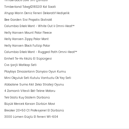
Timberback Core Sırt Çantası
Timberland Tdwgf2183201 Kol Saati
Ahşap Marin Deniz Feneri Dekoratif Hediyelik
Bee Garden Sivi Propolis Ekstrakt
Columbia Erkek Mont - White Out İi Omni-Heat™
Helly Hansen Mount Polar Fleece
Helly Hansen Zippy Polar Mont
Helly Hansen Block Fullzip Polar
Columbia Erkek Mont - Rugged Path Omni-Heat™
Einhell Te-Hv Akülü El Süpürgesi
Cvs Şarjli Matkap Seti
Playtoys Dinazorların Dünyası Oyun Kumu
Mini Okçuluk Seti Kutulu Vantuzlu Ok Yay Seti
Abbalone Sumo Akil Zeka Strateji Oyunu
4 Zamanlı Vitesli Bot-Tekne Motoru
Tek Gözlü Kuş Gözlem Dürbünü
Büyük Mercek Korsan Dürbün Mavi
Breaker 20×50 Ct Profesyonel El Dürbünü
3000 Lümen Güçlü El Feneri Wt-604