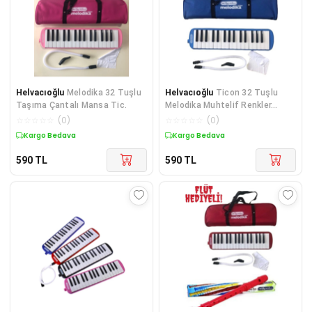
Helvacıoğlu
Melodika 32 Tuşlu
Helvacıoğlu
Ticon 32 Tuşlu
Taşıma Çantalı Mansa Tic.
Melodika Muhtelif Renkler...
☆
☆
☆
☆
☆
(
0
)
☆
☆
☆
☆
☆
(
0
)
Kargo Bedava
Kargo Bedava
590
TL
590
TL