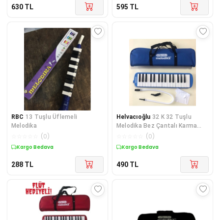
630
TL
595
TL
RBC
13 Tuşlu Üflemeli
Helvacıoğlu
32 K 32 Tuşlu
Melodika
Melodika Bez Çantalı Karma
Renk
☆
☆
☆
☆
☆
(
0
)
☆
☆
☆
☆
☆
(
0
)
Kargo Bedava
Kargo Bedava
288
TL
490
TL