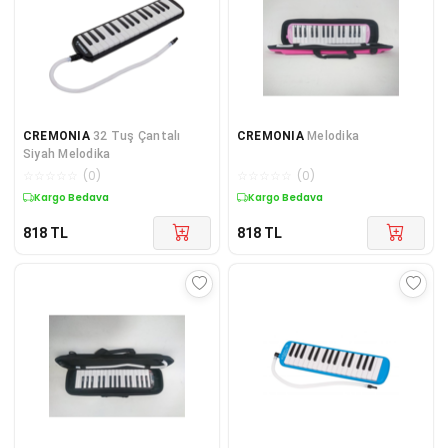
CREMONIA
32 Tuş Çantalı
CREMONIA
Melodika
Siyah Melodika
☆
☆
☆
☆
☆
(
0
)
☆
☆
☆
☆
☆
(
0
)
Kargo Bedava
Kargo Bedava
818
TL
818
TL