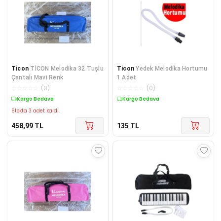
Ticon
TİCON Melodika 32 Tuşlu
Ticon
Yedek Melodika Hortumu
Çantalı Mavi Renk
1 Adet
☆
☆
☆
☆
☆
(
0
)
☆
☆
☆
☆
☆
(
0
)
Kargo Bedava
Kargo Bedava
Stokta 3 adet kaldı.
458,99
TL
135
TL