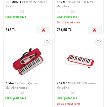
CREMONIA
Cr32bk Melodika /
KOZMOS
BM32KT-BL Mavi
Siyah
Melodika
☆
☆
☆
☆
☆
(
0
)
☆
☆
☆
☆
☆
(
0
)
Kargo Bedava
Kargo Bedava
Stokta 5 adet kaldı.
818
TL
781,55
TL
Südor
32 Tuşlu Çantalı
KOZMOS
BM32KT-RD Kırmızı
Melodika Kırmızı
Melodika
☆
☆
☆
☆
☆
(
0
)
☆
☆
☆
☆
☆
(
0
)
Kargo Bedava
Kargo Bedava
Stokta 5 adet kaldı.