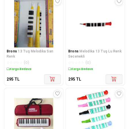
Brons
13 Tuş Melodika Sarı
Brons
Melodika 13 Tuş Lu Renk
Renk
Secenekli
☆
☆
☆
☆
☆
(
0
)
☆
☆
☆
☆
☆
(
0
)
Kargo Bedava
Kargo Bedava
295
TL
295
TL