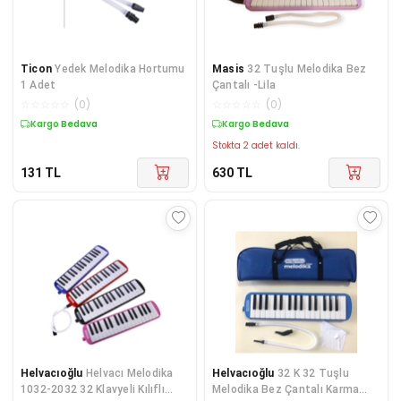
Ticon
Yedek Melodika Hortumu
Masis
32 Tuşlu Melodika Bez
1 Adet
Çantalı -Lila
☆
☆
☆
☆
☆
(
0
)
☆
☆
☆
☆
☆
(
0
)
Kargo Bedava
Kargo Bedava
Stokta 2 adet kaldı.
131
TL
630
TL
Helvacıoğlu
Helvacı Melodika
Helvacıoğlu
32 K 32 Tuşlu
1032-2032 32 Klavyeli Kılıflı
Melodika Bez Çantalı Karma