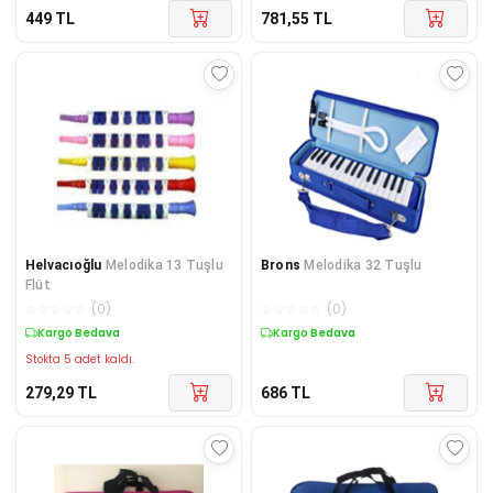
449
TL
781,55
TL
Helvacıoğlu
Melodika 13 Tuşlu
Brons
Melodika 32 Tuşlu
Flüt
☆
☆
☆
☆
☆
(
0
)
☆
☆
☆
☆
☆
(
0
)
Kargo Bedava
Kargo Bedava
Stokta 5 adet kaldı.
279,29
TL
686
TL