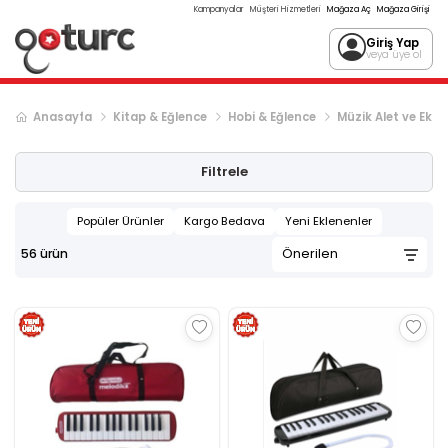
Kampanyalar
Müşteri Hizmetleri
Mağaza Aç
Mağaza Girişi
Giriş Yap
veya üye ol
Anasayfa
Kitap & Eğlence
Hobi & Eğlence
Müzik Alet ve Ekip
Filtrele
Popüler Ürünler
Kargo Bedava
Yeni Eklenenler
56
ürün