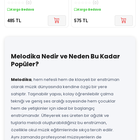
Pembe
Renk
☆
☆
☆
☆
☆
(
0
)
☆
☆
☆
☆
☆
(
0
)
Kargo Bedava
Kargo Bedava
485
TL
575
TL
Melodika Nedir ve Neden Bu Kadar
Popüler?
Melodika
, hem nefesli hem de klavyeli bir enstrüman
olarak müzik dünyasında kendine özgü bir yere
sahiptir. Taşınabilir yapısı, kolay öğrenilebilir çalma
tekniği ve geniş ses aralığı sayesinde hem çocuklar
hem de yetişkinler için ideal bir başlangıç
enstrümanıdır. Üfleyerek ses üreten bir ağızlık ve
tuşlarla melodi oluşturabildiğiniz bu enstrüman,
özellikle okul müzik eğitimlerinde sıkça tercih edilir.
Aynı zamanda profesyonel müzisyenlerin de