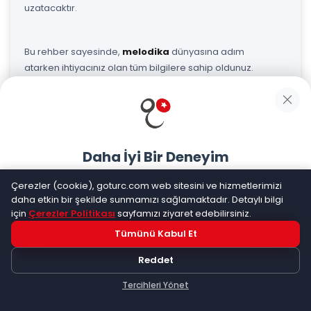
uzatacaktır.
Bu rehber sayesinde,
melodika
dünyasına adım
atarken ihtiyacınız olan tüm bilgilere sahip oldunuz.
Hangi modeli seçerseniz seçin, müziğin keyfini
çıkaracağınıza eminiz.
Daha İyi Bir Deneyim
Goturc mobil uygulamasıyla daha hızlı ve kolay alışveriş
Çerezler (cookie), goturc.com web sitesini ve hizmetlerimizi
yapın
daha etkin bir şekilde sunmamızı sağlamaktadır. Detaylı bilgi
için
Çerezler Politikası
sayfamızı ziyaret edebilirsiniz.
Tümünü Kabul Et
Hemen Dene!
Reddet
Uygulama yüklüyse açılacak, değilse
Google Play
'e
Hızlı Teslimat
yönlendirileceksiniz
Tercihleri Yönet
Siparişleriniz en kısa sürede kapınızda. Gelişmiş lojistik ağımız
Keşfet
Kategoriler
Sepetim