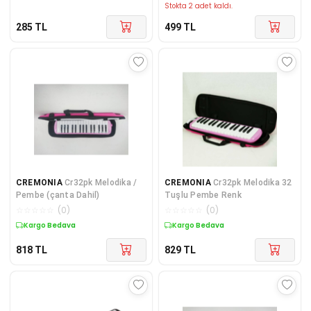
Stokta 2 adet kaldı.
285
TL
499
TL
CREMONIA
Cr32pk Melodika /
CREMONIA
Cr32pk Melodika 32
Pembe (çanta Dahil)
Tuşlu Pembe Renk
☆
☆
☆
☆
☆
(
0
)
☆
☆
☆
☆
☆
(
0
)
Kargo Bedava
Kargo Bedava
818
TL
829
TL