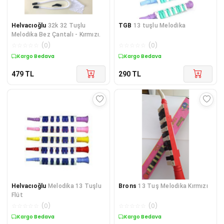
Helvacıoğlu
32k 32 Tuşlu
TGB
13 tuşlu Melodika
Melodika Bez Çantalı - Kırmızı.
☆
☆
☆
☆
☆
(
0
)
☆
☆
☆
☆
☆
(
0
)
Kargo Bedava
Kargo Bedava
479
TL
290
TL
Helvacıoğlu
Melodika 13 Tuşlu
Brons
13 Tuş Melodika Kırmızı
Flüt
☆
☆
☆
☆
☆
(
0
)
☆
☆
☆
☆
☆
(
0
)
Kargo Bedava
Kargo Bedava