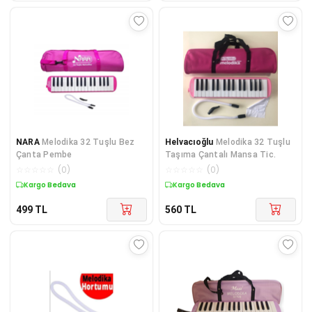
NARA
Melodika 32 Tuşlu Bez
Helvacıoğlu
Melodika 32 Tuşlu
Çanta Pembe
Taşıma Çantalı Mansa Tic.
☆
☆
☆
☆
☆
(
0
)
☆
☆
☆
☆
☆
(
0
)
Kargo Bedava
Kargo Bedava
499
TL
560
TL