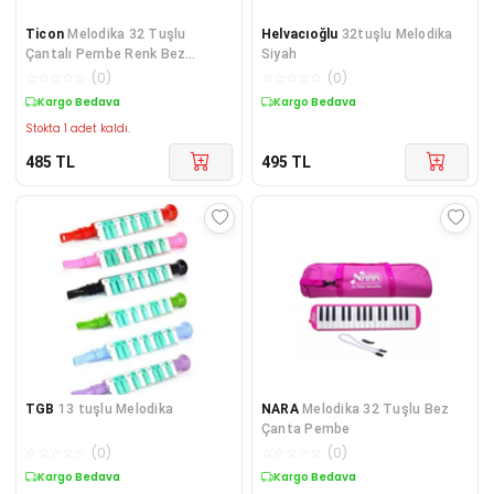
Ticon
Melodika 32 Tuşlu
Helvacıoğlu
32tuşlu Melodika
Çantalı Pembe Renk Bez
Siyah
Çantalı Taşıma Kulplu
☆
☆
☆
☆
☆
(
0
)
☆
☆
☆
☆
☆
(
0
)
Kargo Bedava
Kargo Bedava
Stokta 1 adet kaldı.
485
TL
495
TL
TGB
13 tuşlu Melodika
NARA
Melodika 32 Tuşlu Bez
Çanta Pembe
☆
☆
☆
☆
☆
(
0
)
☆
☆
☆
☆
☆
(
0
)
Kargo Bedava
Kargo Bedava