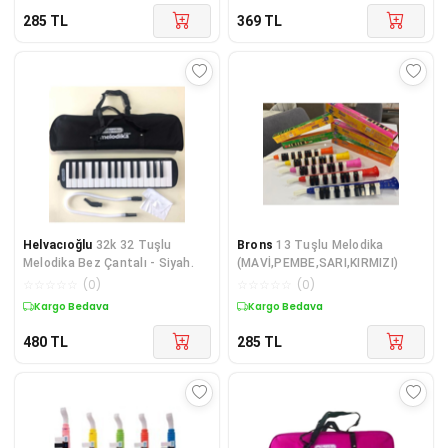
285
TL
369
TL
Helvacıoğlu
32k 32 Tuşlu
Brons
13 Tuşlu Melodika
Melodika Bez Çantalı - Siyah.
(MAVİ,PEMBE,SARI,KIRMIZI)
☆
☆
☆
☆
☆
(
0
)
☆
☆
☆
☆
☆
(
0
)
Kargo Bedava
Kargo Bedava
480
TL
285
TL