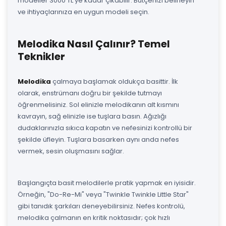
modeller 3000 TL'ye kadar çıkabilir. Bütçenizi belirleyin
ve ihtiyaçlarınıza en uygun modeli seçin.
Melodika Nasıl Çalınır? Temel
Teknikler
Melodika
çalmaya başlamak oldukça basittir. İlk
olarak, enstrümanı doğru bir şekilde tutmayı
öğrenmelisiniz. Sol elinizle melodikanın alt kısmını
kavrayın, sağ elinizle ise tuşlara basın. Ağızlığı
dudaklarınızla sıkıca kapatın ve nefesinizi kontrollü bir
şekilde üfleyin. Tuşlara basarken aynı anda nefes
vermek, sesin oluşmasını sağlar.
Başlangıçta basit melodilerle pratik yapmak en iyisidir.
Örneğin, "Do-Re-Mi" veya "Twinkle Twinkle Little Star"
gibi tanıdık şarkıları deneyebilirsiniz. Nefes kontrolü,
melodika çalmanın en kritik noktasıdır; çok hızlı