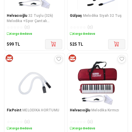
Helvacıoğlu
32 Tuşlu (32k)
Gülpaş
Melodika Siyah 32 Tuş
Melodika +Spor Çantalı
+Hortumu
☆
☆
☆
☆
☆
(
0
)
☆
☆
☆
☆
☆
(
0
)
Kargo Bedava
Kargo Bedava
599
TL
525
TL
FixPoint
MELODİKA HORTUMU
Helvacıoğlu
Melodika Kırmızı
☆
☆
☆
☆
☆
(
0
)
☆
☆
☆
☆
☆
(
0
)
Kargo Bedava
Kargo Bedava