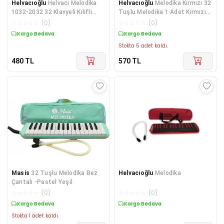
Helvacıoğlu
Helvacı Melodika
Helvacıoğlu
Melodika Kırmızı 32
1032-2032 32 Klavyeli Kılıflı
Tuşlu Melodika 1 Adet Kırmızı
Pembe
Flüt Hediyeli
☆
☆
☆
☆
☆
(
0
)
☆
☆
☆
☆
☆
(
0
)
Kargo Bedava
Kargo Bedava
Stokta 5 adet kaldı.
480
TL
570
TL
Masis
32 Tuşlu Melodika Bez
Helvacıoğlu
Melodika
Çantalı -Pastel Yeşil
☆
☆
☆
☆
☆
(
0
)
☆
☆
☆
☆
☆
(
0
)
Kargo Bedava
Kargo Bedava
Stokta 1 adet kaldı.