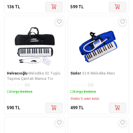
136
TL
599
TL
Helvacıoğlu
Melodika 32 Tuşlu
Südor
32 K Melodıka Mavi
Taşıma Çantalı Mansa Tic.
☆
☆
☆
☆
☆
(
0
)
☆
☆
☆
☆
☆
(
0
)
Kargo Bedava
Kargo Bedava
Stokta 5 adet kaldı.
590
TL
499
TL