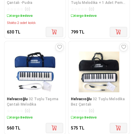
Çantalı -Pudra
Tuşlu Melodika + 1 Adet Pembe
Flüt Hediyeli
☆
☆
☆
☆
☆
(
0
)
☆
☆
☆
☆
☆
(
0
)
Kargo Bedava
Kargo Bedava
Stokta 2 adet kaldı.
630
TL
799
TL
Helvacıoğlu
32 Tuşlu Taşıma
Helvacıoğlu
32 Tuşlu Melodika
Çantalı Melodika
Bez Çantalı
☆
☆
☆
☆
☆
(
0
)
☆
☆
☆
☆
☆
(
0
)
Kargo Bedava
Kargo Bedava
560
TL
575
TL