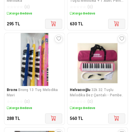
Melodika
Tuşlu Melodika + 1 Adet Pembe
Flüt Hediyeli
☆
☆
☆
☆
☆
(
0
)
☆
☆
☆
☆
☆
(
0
)
Kargo Bedava
Kargo Bedava
295
TL
630
TL
Brons
Bronş 13 Tuş Melodika
Helvacıoğlu
32k 32 Tuşlu
Mavi
Melodika Bez Çantalı - Pembe.
☆
☆
☆
☆
☆
(
0
)
☆
☆
☆
☆
☆
(
0
)
Kargo Bedava
Kargo Bedava
288
TL
560
TL