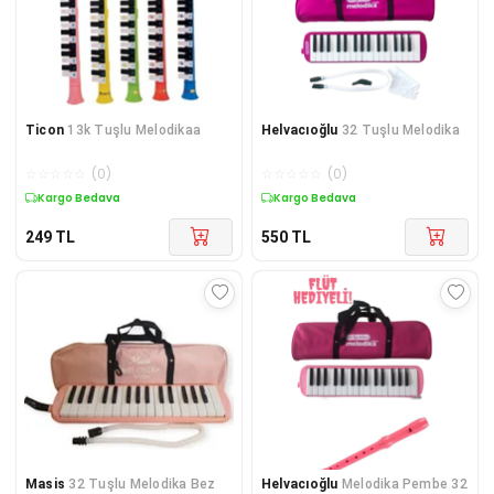
Ticon
13k Tuşlu Melodikaa
Helvacıoğlu
32 Tuşlu Melodika
☆
☆
☆
☆
☆
(
0
)
☆
☆
☆
☆
☆
(
0
)
Kargo Bedava
Kargo Bedava
249
TL
550
TL
Masis
32 Tuşlu Melodika Bez
Helvacıoğlu
Melodika Pembe 32