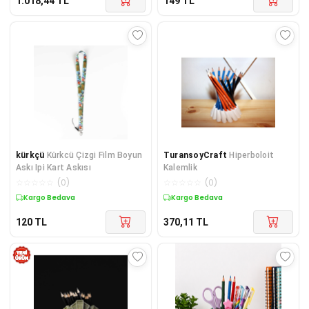
1.018,44
TL
149
TL
kürkçü
Kürkcü Çizgi Film Boyun
TuransoyCraft
Hiperboloit
Askı Ipi Kart Askısı
Kalemlik
☆
☆
☆
☆
☆
(
0
)
☆
☆
☆
☆
☆
(
0
)
Kargo Bedava
Kargo Bedava
120
TL
370,11
TL