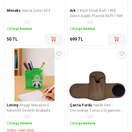
Mimaks
Harita Çivisi 024
Ark
3 Katlı Evrak Rafı 1900
Demir Ayaklı Plastik Raflı 1900
☆
☆
☆
☆
☆
(
0
)
☆
☆
☆
☆
☆
(
0
)
Kargo Bedava
Kargo Bedava
50
TL
699
TL
Limmy
Ahşap Masaüstü
Çanta Yurdu
Hakiki Deri
Kalemlik Sevimli Avakado
Stetoskop Tutucu Organizer
Panda Desenli Yeşil - 1 A
Holder Kroko Taba
☆
☆
☆
☆
☆
(
0
)
☆
☆
☆
☆
☆
(
0
)
Kargo Bedava
Kargo Bedava
Stokta 1 adet kaldı.