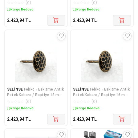
mm 300 adet
18 mm 200 adet
☆
☆
☆
☆
☆
(
0
)
☆
☆
☆
☆
☆
(
0
)
Kargo Bedava
Kargo Bedava
2.423,94
TL
2.423,94
TL
SELİNSE
Febko - Eskitme Antik
SELİNSE
Febko - Eskitme Antik
Petek Kabara / Raptiye 18 mm
Petek Kabara / Raptiye 16 mm
200 adet
300 adet
☆
☆
☆
☆
☆
(
0
)
☆
☆
☆
☆
☆
(
0
)
Kargo Bedava
Kargo Bedava
2.423,94
TL
2.423,94
TL