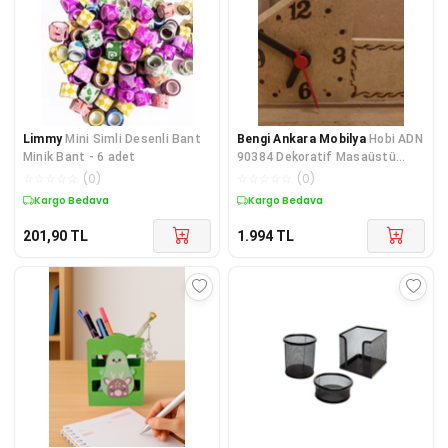
Limmy
Mini Simli Desenli Bant
Bengi Ankara Mobilya
Hobi ADN
Minik Bant - 6 adet
90384 Dekoratif Masaüstü
Kalemlik Kartvizitlik Saatli Ah
☆
☆
☆
☆
☆
(
0
)
☆
☆
☆
☆
☆
(
0
)
Kargo Bedava
Kargo Bedava
201,90
TL
1.994
TL