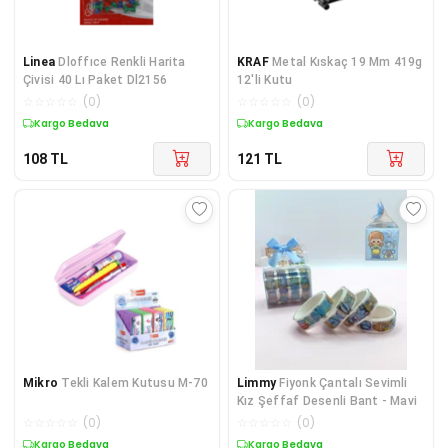
Linea
Dloffıce Renkli Harita
KRAF
Metal Kıskaç 19 Mm 419g
Çivisi 40 Lı Paket Dl2156
12'li Kutu
☆
☆
☆
☆
☆
(
0
)
☆
☆
☆
☆
☆
(
0
)
Kargo Bedava
Kargo Bedava
108
TL
121
TL
Mikro
Tekli Kalem Kutusu M-70
Limmy
Fiyonk Çantalı Sevimli
Kız Şeffaf Desenli Bant - Mavi
☆
☆
☆
☆
☆
(
0
)
☆
☆
☆
☆
☆
(
0
)
Kargo Bedava
Kargo Bedava