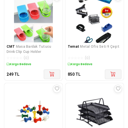
CMT
Masa Bardak Tutucu
Temat
Metal Ofis Seti 9 Çeşit
Drink Clip Cup Holder
☆
☆
☆
☆
☆
(
0
)
☆
☆
☆
☆
☆
(
0
)
Kargo Bedava
Kargo Bedava
249
TL
850
TL