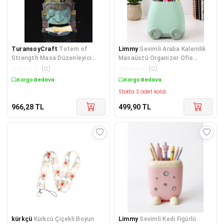
TuransoyCraft
Totem of
Limmy
Sevimli Araba Kalemlik
Strength Masa Düzenleyici
Masaüstü Organizer Ofis
Kalemlik 15 Cm
Düzenleyici - Yeşi
☆
☆
☆
☆
☆
(
0
)
☆
☆
☆
☆
☆
(
0
)
Kargo Bedava
Kargo Bedava
Stokta 3 adet kaldı.
966,28
TL
499,90
TL
kürkçü
Kürkcü Çiçekli Boyun
Limmy
Sevimli Kedi Figürlü