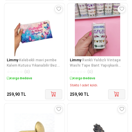
Limmy
Kelebekli mavi pembe
Limmy
Renkli Yaldızlı Vintage
Kalem Kutusu Yıkanabilir Bez
Washi Tape Bant Yapışkanlı
Kalemlik
Maskeleme Kağı
☆
☆
☆
☆
☆
(
0
)
☆
☆
☆
☆
☆
(
0
)
Kargo Bedava
Kargo Bedava
Stokta 1 adet kaldı.
259,90
TL
259,90
TL