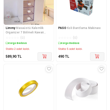
Limmy
Masaüstü Kalemlik
PASO
Koli Bantlama Makinası
Organizer 7 Bölmeli Kawaii
Kapaklı Mini Çekmece
☆
☆
☆
☆
☆
(
0
)
☆
☆
☆
☆
☆
(
0
)
Kargo Bedava
Kargo Bedava
Stokta 2 adet kaldı.
Stokta 5 adet kaldı.
589,90
TL
490
TL