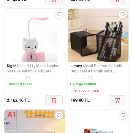
Diger
Hello Kitty Masa Lambası
Limmy
Metal Perfore Kalemlik
Saat Ve Kalemlik Alk2584
Örgü Kare Kalemlik Kutu
Masaüstü Tel Kalem
☆
☆
☆
☆
☆
(
0
)
☆
☆
☆
☆
☆
(
0
)
Kargo Bedava
Kargo Bedava
Stokta 2 adet kaldı.
2.162,16
TL
199,90
TL