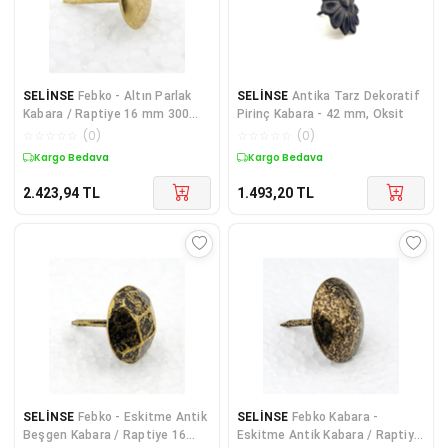
SELİNSE
Febko - Altın Parlak
SELİNSE
Antika Tarz Dekoratif
Kabara / Raptiye 16 mm 300
Pirinç Kabara - 42 mm, Oksit
adet
☆
☆
☆
☆
☆
(
0
)
☆
☆
☆
☆
☆
(
0
)
Kargo Bedava
Kargo Bedava
2.423,94
TL
1.493,20
TL
SELİNSE
Febko - Eskitme Antik
SELİNSE
Febko Kabara -
Beşgen Kabara / Raptiye 16
Eskitme Antik Kabara / Raptiye