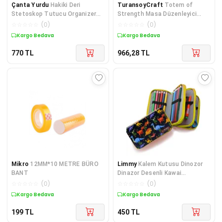
Çanta Yurdu
Hakiki Deri
TuransoyCraft
Totem of
Stetoskop Tutucu Organizer
Strength Masa Düzenleyici
Holder Gri
Kalemlik 15 Cm
☆
☆
☆
☆
☆
(
0
)
☆
☆
☆
☆
☆
(
0
)
Kargo Bedava
Kargo Bedava
770
TL
966,28
TL
Mikro
12MM*10 METRE BÜRO
Limmy
Kalem Kutusu Dinozor
BANT
Dinazor Desenli Kawai
Organizer Vegan Deri Ü
☆
☆
☆
☆
☆
(
0
)
☆
☆
☆
☆
☆
(
0
)
Kargo Bedava
Kargo Bedava
199
TL
450
TL