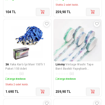
Stokta 2 adet kaldı.
104
TL
259,90
TL
3A
Yaka Kartı İpi Mavi 150'li 1
Limmy
Vintage Washi Tape
Paket 150 Adet
Bant Baskılı Yapışkanlı
Maskeleme Kağıdı Sevim
☆
☆
☆
☆
☆
(
0
)
☆
☆
☆
☆
☆
(
0
)
Kargo Bedava
Kargo Bedava
Stokta 2 adet kaldı.
1.690
TL
259,90
TL