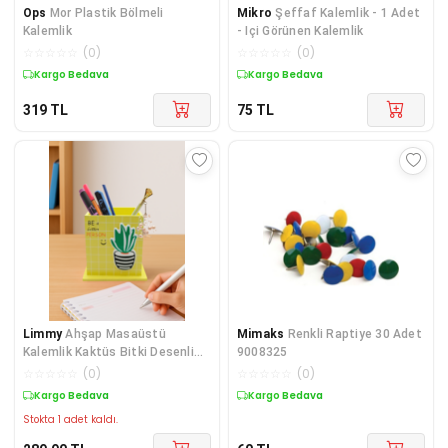
Ops
Mor Plastik Bölmeli
Mikro
Şeffaf Kalemlik - 1 Adet
Kalemlik
- Içi Görünen Kalemlik
☆
☆
☆
☆
☆
(
0
)
☆
☆
☆
☆
☆
(
0
)
Kargo Bedava
Kargo Bedava
319
TL
75
TL
Limmy
Ahşap Masaüstü
Mimaks
Renkli Raptiye 30 Adet
Kalemlik Kaktüs Bitki Desenli
9008325
Sarı - 1 Adet
☆
☆
☆
☆
☆
(
0
)
☆
☆
☆
☆
☆
(
0
)
Kargo Bedava
Kargo Bedava
Stokta 1 adet kaldı.