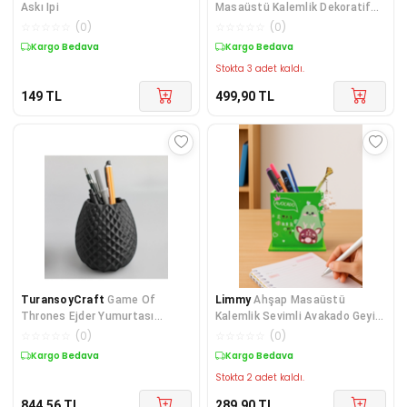
Askı Ipi
Masaüstü Kalemlik Dekoratif
Kalem Düzenleyic
☆
☆
☆
☆
☆
(
0
)
☆
☆
☆
☆
☆
(
0
)
Kargo Bedava
Kargo Bedava
Stokta 3 adet kaldı.
149
TL
499,90
TL
TuransoyCraft
Game Of
Limmy
Ahşap Masaüstü
Thrones Ejder Yumurtası
Kalemlik Sevimli Avakado Geyik
Kalemlik
Desenli Yeşil - 1 A
☆
☆
☆
☆
☆
(
0
)
☆
☆
☆
☆
☆
(
0
)
Kargo Bedava
Kargo Bedava
Stokta 2 adet kaldı.
844,56
TL
289,90
TL