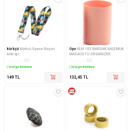
kürkçü
Kürkcü Space Boyun
Ops
KLM 103 BARDAK KALEMLİK
Askı Ipi
MASAÜSTÜ ORGANİZER
☆
☆
☆
☆
☆
(
0
)
☆
☆
☆
☆
☆
(
0
)
Kargo Bedava
Kargo Bedava
149
TL
132,45
TL