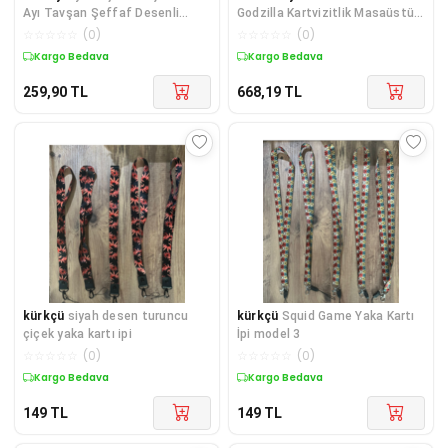
Ayı Tavşan Şeffaf Desenli
Godzilla Kartvizitlik Masaüstü
Bant - Mavi
Dekoratif Obje
☆
☆
☆
☆
☆
(
0
)
☆
☆
☆
☆
☆
(
0
)
Kargo Bedava
Kargo Bedava
259,90
TL
668,19
TL
kürkçü
siyah desen turuncu
kürkçü
Squid Game Yaka Kartı
çiçek yaka kartı ipi
İpi model 3
☆
☆
☆
☆
☆
(
0
)
☆
☆
☆
☆
☆
(
0
)
Kargo Bedava
Kargo Bedava
149
TL
149
TL