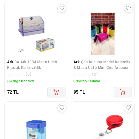
Ark
3A Ark 1384 Masa Üstü
Ark
Çöp Kutusu Model Kalemlik
Plastik Kartvizitlik
& Masa Üstü Mini Çöp Arabası
☆
☆
☆
☆
☆
(
0
)
☆
☆
☆
☆
☆
(
0
)
Kargo Bedava
Kargo Bedava
72
TL
95
TL