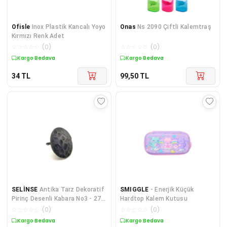
Ofisle
Inox Plastik Kancalı Yoyo
Onas
Ns 2090 Çiftli Kalemtraş
Kırmızı Renk Adet
☆
☆
☆
☆
☆
(
0
)
☆
☆
☆
☆
☆
(
0
)
Kargo Bedava
Kargo Bedava
34
TL
99,50
TL
SELİNSE
Antika Tarz Dekoratif
SMIGGLE
- Enerjik Küçük
Pirinç Desenli Kabara No3 - 27
Hardtop Kalem Kutusu
mm, Oksit
☆
☆
☆
☆
☆
(
0
)
☆
☆
☆
☆
☆
(
0
)
Kargo Bedava
Kargo Bedava