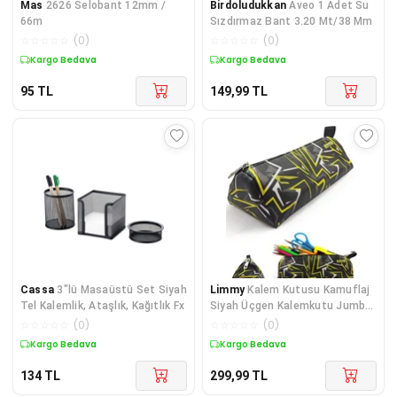
Mas
2626 Selobant 12mm /
Birdoludukkan
Aveo 1 Adet Su
66m
Sızdırmaz Bant 3.20 Mt/38 Mm
☆
☆
☆
☆
☆
(
0
)
☆
☆
☆
☆
☆
(
0
)
Kargo Bedava
Kargo Bedava
95
TL
149,99
TL
Cassa
3"lü Masaüstü Set Siyah
Limmy
Kalem Kutusu Kamuflaj
Tel Kalemlik, Ataşlık, Kağıtlık Fx
Siyah Üçgen Kalemkutu Jumbo
Vegan Deri Kale
☆
☆
☆
☆
☆
(
0
)
☆
☆
☆
☆
☆
(
0
)
Kargo Bedava
Kargo Bedava
134
TL
299,99
TL