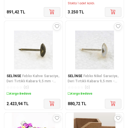
Stokta 1 adet kaldı.
891,42
TL
3.250
TL
SELİNSE
Febko Kahve Saraciye,
SELİNSE
Febko Nikel Saraciye,
Deri Tırtıklı Kabara 9,5 mm -
Deri Tırtıklı Kabara 9,5 mm -
1000 adet
100 adet
☆
☆
☆
☆
☆
(
0
)
☆
☆
☆
☆
☆
(
0
)
Kargo Bedava
Kargo Bedava
2.423,94
TL
880,72
TL