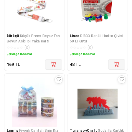
kürkçü
Küçük Prens Beyaz Fon
Linea
Dl833 Renkli Harita Çivisi
Boyun Askı Ipi Yaka Kartı
50 Li Kutu
☆
☆
☆
☆
☆
(
0
)
☆
☆
☆
☆
☆
(
0
)
Kargo Bedava
Kargo Bedava
169
TL
48
TL
Limmy
Fiyonk Çantalı Şirin Kız
TuransoyCraft
Godzilla Kartlık