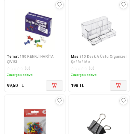
Temat
180 RENKLİ HARİTA
Mas
810 Desk A Üstü Organizer
ÇİVİSİ
Şeffaf M.o
☆
☆
☆
☆
☆
(
0
)
☆
☆
☆
☆
☆
(
0
)
Kargo Bedava
Kargo Bedava
99,50
TL
198
TL