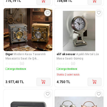
775,19
TL
738,68
TL
Diger
Modern Kasa Tasarımlı
elif aksesuar
Ayaklı Metal Lüx
Masaüstü Saat ile Şık
Masa Saati Gümüş
Dekorasyon
☆
☆
☆
☆
☆
(
0
)
☆
☆
☆
☆
☆
(
0
)
Kargo Bedava
Kargo Bedava
Stokta 2 adet kaldı.
3.977,40
TL
4.750
TL