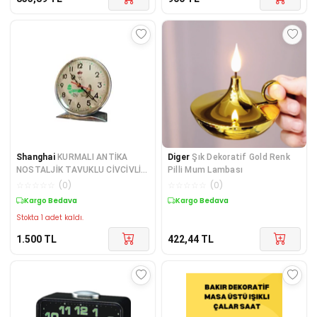
Shanghai
KURMALI ANTİKA
Diger
Şık Dekoratif Gold Renk
NOSTALJİK TAVUKLU CİVCİVLİ
Pilli Mum Lambası
MASA SAATİ
☆
☆
☆
☆
☆
(
0
)
☆
☆
☆
☆
☆
(
0
)
Kargo Bedava
Kargo Bedava
Stokta 1 adet kaldı.
1.500
TL
422,44
TL