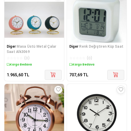
Diger
Masa Üstü Metal Çalar
Diger
Renk Değiştiren Küp Saat
Saat Alk3069
☆
☆
☆
☆
☆
(
0
)
☆
☆
☆
☆
☆
(
0
)
Kargo Bedava
Kargo Bedava
1.965,60
TL
707,69
TL