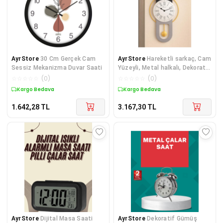
AyrStore
30 Cm Gerçek Cam
AyrStore
Hareketli sarkaç, Cam
Sessiz Mekanizma Duvar Saati
Yüzeyli, Metal halkalı, Dekoratif
Duvar Saati ROMA (Antrasit
☆
☆
☆
☆
☆
(
0
)
☆
☆
☆
☆
☆
(
0
)
Gold) 70CM
Kargo Bedava
Kargo Bedava
1.642,28
TL
3.167,30
TL
AyrStore
Dijital Masa Saati
AyrStore
Dekoratif Gümüş