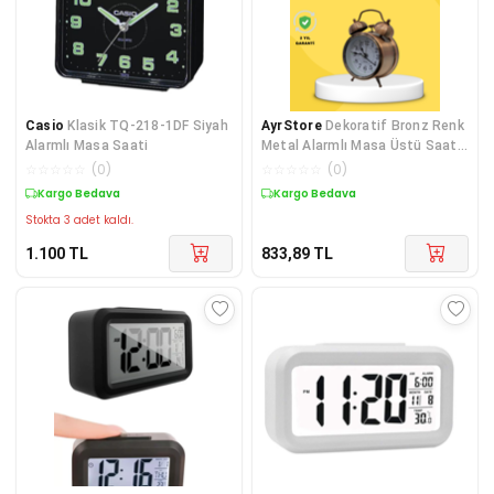
Casio
Klasik TQ-218-1DF Siyah
AyrStore
Dekoratif Bronz Renk
Alarmlı Masa Saati
Metal Alarmlı Masa Üstü Saat
Klasik Tasarım
☆
☆
☆
☆
☆
(
0
)
☆
☆
☆
☆
☆
(
0
)
Kargo Bedava
Kargo Bedava
Stokta 3 adet kaldı.
1.100
TL
833,89
TL