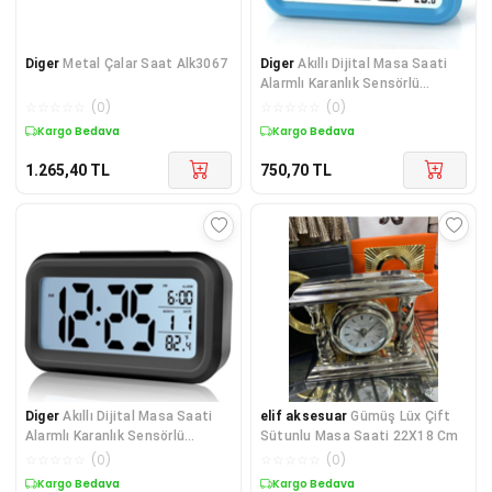
Diger
Metal Çalar Saat Alk3067
Diger
Akıllı Dijital Masa Saati
Alarmlı Karanlık Sensörlü
Fotoselli Mav
☆
☆
☆
☆
☆
(
0
)
☆
☆
☆
☆
☆
(
0
)
Kargo Bedava
Kargo Bedava
1.265,40
TL
750,70
TL
Diger
Akıllı Dijital Masa Saati
elif aksesuar
Gümüş Lüx Çift
Alarmlı Karanlık Sensörlü
Sütunlu Masa Saati 22X18 Cm
Fotoselli Siy
☆
☆
☆
☆
☆
(
0
)
☆
☆
☆
☆
☆
(
0
)
Kargo Bedava
Kargo Bedava