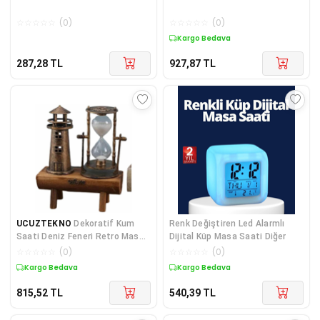
☆
☆
☆
☆
☆
(
0
)
☆
☆
☆
☆
☆
(
0
)
Kargo Bedava
287,28
TL
927,87
TL
UCUZTEKNO
Dekoratif Kum
Renk Değiştiren Led Alarmlı
Saati Deniz Feneri Retro Masa
Dijital Küp Masa Saati Diğer
Hediyeli Eşya Renkli
☆
☆
☆
☆
☆
(
0
)
☆
☆
☆
☆
☆
(
0
)
Kargo Bedava
Kargo Bedava
815,52
TL
540,39
TL