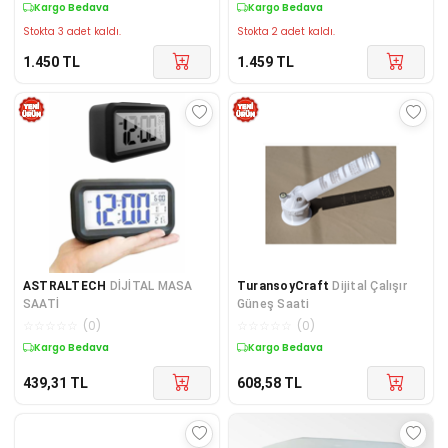
Kargo Bedava
Kargo Bedava
Stokta 3 adet kaldı.
Stokta 2 adet kaldı.
1.450
TL
1.459
TL
ASTRALTECH
DİJİTAL MASA
TuransoyCraft
Dijital Çalışır
SAATİ
Güneş Saati
☆
☆
☆
☆
☆
(
0
)
☆
☆
☆
☆
☆
(
0
)
Kargo Bedava
Kargo Bedava
439,31
TL
608,58
TL