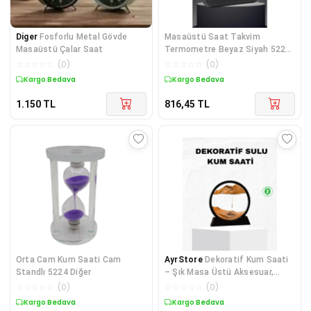
Diger
Fosforlu Metal Gövde
Masaüstü Saat Takvim
Masaüstü Çalar Saat
Termometre Beyaz Siyah 5224
Diğer
☆
☆
☆
☆
☆
(
0
)
☆
☆
☆
☆
☆
(
0
)
Kargo Bedava
Kargo Bedava
1.150
TL
816,45
TL
Orta Cam Kum Saati Cam
AyrStore
Dekoratif Kum Saati
Standlı 5224 Diğer
– Şık Masa Üstü Aksesuar,
Dayanıklı Malzeme, Modern ve
☆
☆
☆
☆
☆
(
0
)
☆
☆
☆
☆
☆
(
0
)
Klasik Tasarım
Kargo Bedava
Kargo Bedava