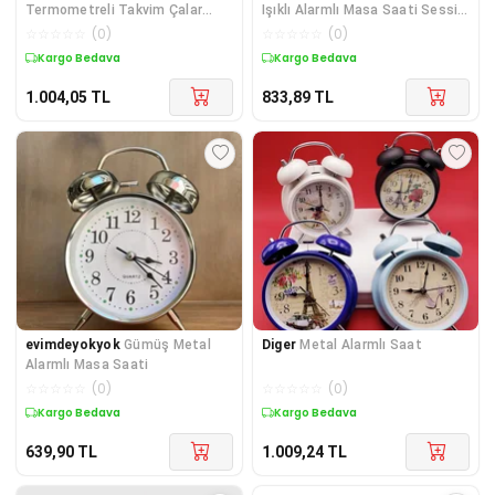
Termometreli Takvim Çalar
Işıklı Alarmlı Masa Saati Sessiz
Saat Led Ekran Pilli
Mekanizma
☆
☆
☆
☆
☆
(
0
)
☆
☆
☆
☆
☆
(
0
)
Kargo Bedava
Kargo Bedava
1.004,05
TL
833,89
TL
evimdeyokyok
Gümüş Metal
Diger
Metal Alarmlı Saat
Alarmlı Masa Saati
☆
☆
☆
☆
☆
(
0
)
☆
☆
☆
☆
☆
(
0
)
Kargo Bedava
Kargo Bedava
639,90
TL
1.009,24
TL