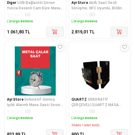
Diger
USB Bağlantılı Dönen
AyrStore
Akıllı Saat Sesli
Yonca Desenli Cam Küre Masa
Görüşme, NFC Uyumlu, Bildirim
Lambası
Görme ve Uyku ve Sağlık Takibi
☆
☆
☆
☆
☆
(
0
)
☆
☆
☆
☆
☆
(
0
)
Kargo Bedava
Kargo Bedava
1.061,80
TL
2.819,01
TL
AyrStore
Dekoratif Gümüş
QUARTZ
DEKORATİF
Işıklı Alarmlı Masa Saati Sessiz
ÇERÇEVELİ QUARTZ MASA
Mekanizma
SAATİ
☆
☆
☆
☆
☆
(
0
)
☆
☆
☆
☆
☆
(
0
)
Kargo Bedava
Kargo Bedava
Stokta 1 adet kaldı.
833,89
TL
900
TL