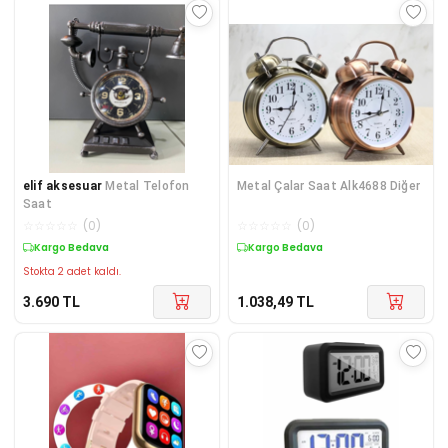
elif aksesuar
Metal Telofon
Metal Çalar Saat Alk4688 Diğer
Saat
☆
☆
☆
☆
☆
(
0
)
☆
☆
☆
☆
☆
(
0
)
Kargo Bedava
Kargo Bedava
Stokta 2 adet kaldı.
3.690
TL
1.038,49
TL