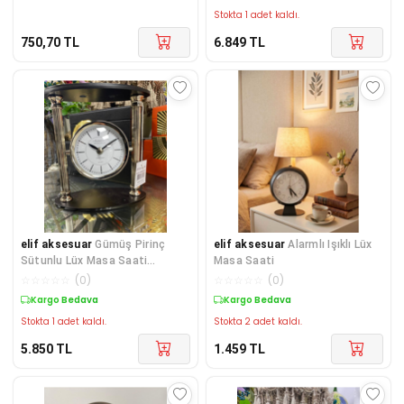
Stokta 1 adet kaldı.
750,70
TL
6.849
TL
elif aksesuar
Gümüş Pirinç
elif aksesuar
Alarmlı Işıklı Lüx
Sütunlu Lüx Masa Saati
Masa Saati
21*19cm
☆
☆
☆
☆
☆
(
0
)
☆
☆
☆
☆
☆
(
0
)
Kargo Bedava
Kargo Bedava
Stokta 1 adet kaldı.
Stokta 2 adet kaldı.
5.850
TL
1.459
TL