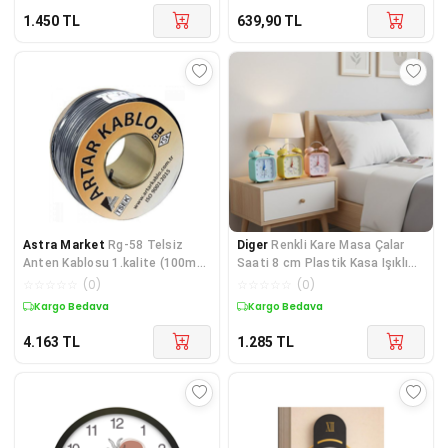
1.450
TL
639,90
TL
Astra Market
Rg-58 Telsiz
Diger
Renkli Kare Masa Çalar
Anten Kablosu 1.kalite (100mt)
Saati 8 cm Plastik Kasa Işıklı
Yaesu Icom Kenwood Mo
Kadran
☆
☆
☆
☆
☆
(
0
)
☆
☆
☆
☆
☆
(
0
)
Kargo Bedava
Kargo Bedava
4.163
TL
1.285
TL