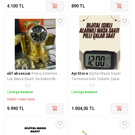
4.100
TL
890
TL
elif aksesuar
Pirinç Eskitme
AyrStore
Dijital Masa Saati
Lüx Masa Saati Ve Kalemlik
Termometreli Takvim Çalar
Kalemtraş 18x18cm
Saat Led Ekran Pilli
☆
☆
☆
☆
☆
(
0
)
☆
☆
☆
☆
☆
(
0
)
Kargo Bedava
Kargo Bedava
Stokta 1 adet kaldı.
9.990
TL
1.004,05
TL