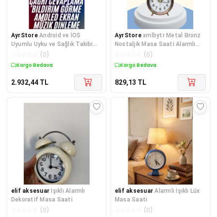
AyrStore
Android ve İOS
AyrStore
xmlbytr Metal Bronz
Uyumlu Uyku ve Sağlık Takibi
Nostaljik Masa Saati Alarmlı
Yapabilen 3 Kordonlu Akıllı Saat
Büyük Boy Sessiz Mekanizmalı
☆
☆
☆
☆
☆
(
0
)
☆
☆
☆
☆
☆
(
0
)
tr
Kargo Bedava
Kargo Bedava
2.932,44
TL
829,13
TL
elif aksesuar
Işıklı Alarmlı
elif aksesuar
Alarmlı Işıklı Lüx
Dekoratif Masa Saati
Masa Saati
☆
☆
☆
☆
☆
(
0
)
☆
☆
☆
☆
☆
(
0
)