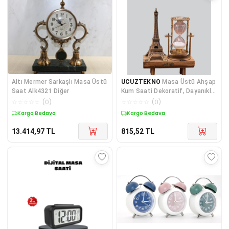
Altı Mermer Sarkaşlı Masa Üstü
UCUZTEKNO
Masa Üstü Ahşap
Saat Alk4321 Diğer
Kum Saati Dekoratif, Dayanıklı
Ve Şık Renkli
☆
☆
☆
☆
☆
(
0
)
☆
☆
☆
☆
☆
(
0
)
Kargo Bedava
Kargo Bedava
13.414,97
TL
815,52
TL