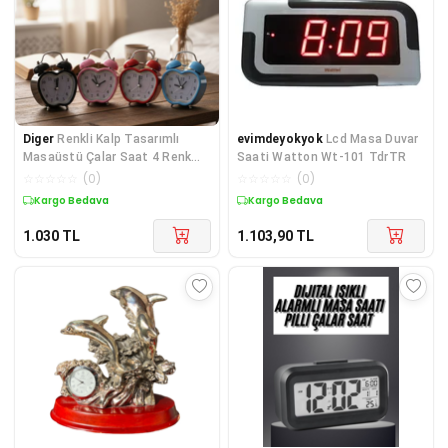
Diger
Renkli Kalp Tasarımlı
evimdeyokyok
Lcd Masa Duvar
Masaüstü Çalar Saat 4 Renk
Saati Watton Wt-101 TdrTR
Seçeneği
☆
☆
☆
☆
☆
(
0
)
☆
☆
☆
☆
☆
(
0
)
Kargo Bedava
Kargo Bedava
1.030
TL
1.103,90
TL