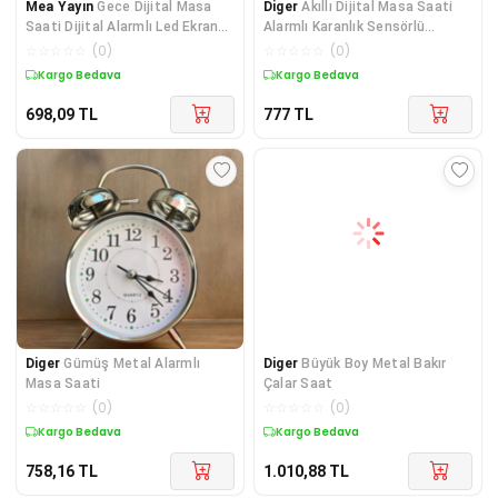
Mea Yayın
Gece Dijital Masa
Diger
Akıllı Dijital Masa Saati
Saati Dijital Alarmlı Led Ekran
Alarmlı Karanlık Sensörlü
Pilli Çalar Saat - Lisinya
Fotoselli Bey
☆
☆
☆
☆
☆
(
0
)
☆
☆
☆
☆
☆
(
0
)
Kargo Bedava
Kargo Bedava
698,09
TL
777
TL
Diger
Gümüş Metal Alarmlı
Diger
Büyük Boy Metal Bakır
Masa Saati
Çalar Saat
☆
☆
☆
☆
☆
(
0
)
☆
☆
☆
☆
☆
(
0
)
Kargo Bedava
Kargo Bedava
758,16
TL
1.010,88
TL