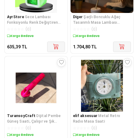
AyrStore
Gece Lambası
Diger
Şarjlı Boncuklu Ağaç
Fonksiyonlu Renk Değiştiren
Tasarımlı Masa Lambası
LED Küp Dijital Saat
Modern Aydınlatma
☆
☆
☆
☆
☆
(
0
)
☆
☆
☆
☆
☆
(
0
)
Kargo Bedava
Kargo Bedava
635,39
TL
1.704,80
TL
TuransoyCraft
Dijital Pembe
elif aksesuar
Metal Retro
Güneş Saati, Çalışır ve Şık
Radıo Masa Saati
Tasarım
☆
☆
☆
☆
☆
(
0
)
☆
☆
☆
☆
☆
(
0
)
Kargo Bedava
Kargo Bedava