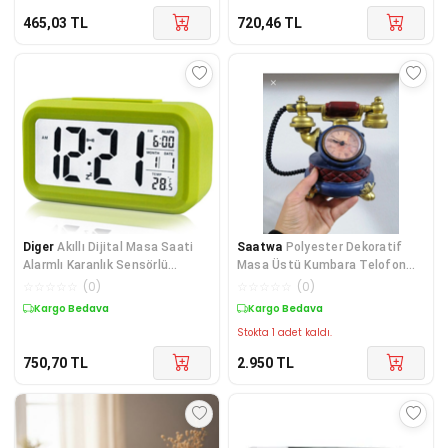
465,03
TL
720,46
TL
Diger
Akıllı Dijital Masa Saati
Saatwa
Polyester Dekoratif
Alarmlı Karanlık Sensörlü
Masa Üstü Kumbara Telofon
Fotoselli Yeş
Saat
☆
☆
☆
☆
☆
(
0
)
☆
☆
☆
☆
☆
(
0
)
Kargo Bedava
Kargo Bedava
Stokta 1 adet kaldı.
750,70
TL
2.950
TL