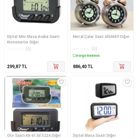
Dijital Mini Masa Araba Saati
Metal Çalar Saat Alk4689 Diğer
Kronometre Diğer
☆
☆
☆
☆
☆
(
0
)
☆
☆
☆
☆
☆
(
0
)
Kargo Bedava
299,87
TL
886,40
TL
Oto Saati Kk-613d 5224 Diğer
Dijital Masa Saati Diğer