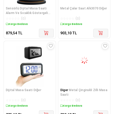
Sensörlü Dijital Masa Saati
Metal Çalar Saat Alk3070 Diğer
Alarm Ve Sıcaklık Göstergeli
Diğer
☆
☆
☆
☆
☆
(
0
)
☆
☆
☆
☆
☆
(
0
)
Kargo Bedava
Kargo Bedava
879,54
TL
903,10
TL
Dijital Masa Saati Diğer
Diger
Metal Çingirakli Zilli Masa
Saati
☆
☆
☆
☆
☆
(
0
)
☆
☆
☆
☆
☆
(
0
)
Kargo Bedava
Kargo Bedava