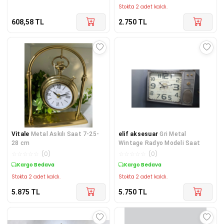
Stokta 2 adet kaldı.
608,58
TL
2.750
TL
Vitale
Metal Askılı Saat 7-25-
elif aksesuar
Gri Metal
28 cm
Wintage Radyo Modeli Saat
☆
☆
☆
☆
☆
(
0
)
☆
☆
☆
☆
☆
(
0
)
Kargo Bedava
Kargo Bedava
Stokta 2 adet kaldı.
Stokta 2 adet kaldı.
5.875
TL
5.750
TL