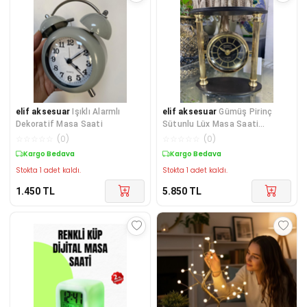
elif aksesuar
Işıklı Alarmlı
elif aksesuar
Gümüş Pirinç
Dekoratif Masa Saati
Sütunlu Lüx Masa Saati
21*19cm
☆
☆
☆
☆
☆
(
0
)
☆
☆
☆
☆
☆
(
0
)
Kargo Bedava
Kargo Bedava
Stokta 1 adet kaldı.
Stokta 1 adet kaldı.
1.450
TL
5.850
TL