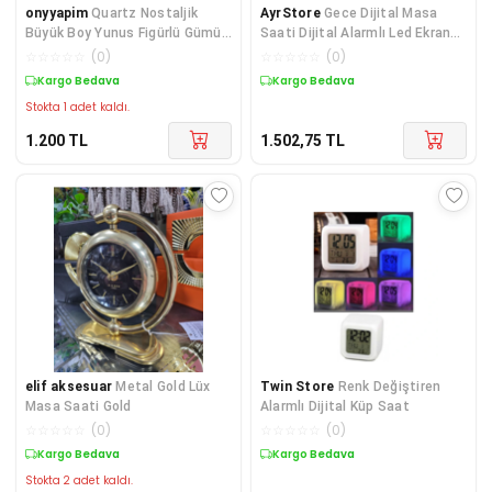
onyyapim
Quartz Nostaljik
AyrStore
Gece Dijital Masa
Büyük Boy Yunus Figürlü Gümüş
Saati Dijital Alarmlı Led Ekran
Masa Saati
Pilli Çalar Saat
☆
☆
☆
☆
☆
(
0
)
☆
☆
☆
☆
☆
(
0
)
Kargo Bedava
Kargo Bedava
Stokta 1 adet kaldı.
1.200
TL
1.502,75
TL
elif aksesuar
Metal Gold Lüx
Twin Store
Renk Değiştiren
Masa Saati Gold
Alarmlı Dijital Küp Saat
☆
☆
☆
☆
☆
(
0
)
☆
☆
☆
☆
☆
(
0
)
Kargo Bedava
Kargo Bedava
Stokta 2 adet kaldı.