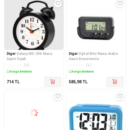
Diger
Galaxy MS-300 Masa
Diger
Dijital Mini Masa Araba
Saati Siyah
Saati Kronometre
☆
☆
☆
☆
☆
(
0
)
☆
☆
☆
☆
☆
(
0
)
Kargo Bedava
Kargo Bedava
714
TL
585,98
TL