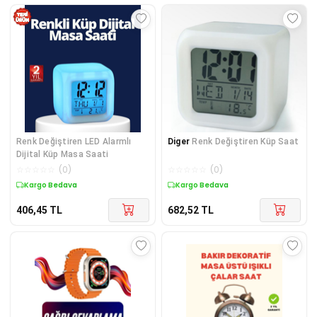
Renk Değiştiren LED Alarmlı
Diger
Renk Değiştiren Küp Saat
Dijital Küp Masa Saati
☆
☆
☆
☆
☆
(
0
)
☆
☆
☆
☆
☆
(
0
)
Kargo Bedava
Kargo Bedava
406,45
TL
682,52
TL