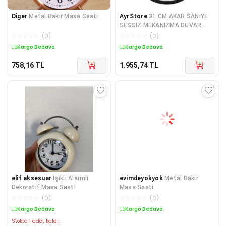
Diger
Metal Bakır Masa Saati
AyrStore
31 CM AKAR SANİYE
SESSİZ MEKANİZMA DUVAR
SAATİ
☆
☆
☆
☆
☆
(
0
)
☆
☆
☆
☆
☆
(
0
)
Kargo Bedava
Kargo Bedava
758,16
TL
1.955,74
TL
elif aksesuar
Işıklı Alarmlı
evimdeyokyok
Metal Bakır
Dekoratif Masa Saati
Masa Saati
☆
☆
☆
☆
☆
(
0
)
☆
☆
☆
☆
☆
(
0
)
Kargo Bedava
Kargo Bedava
Stokta 1 adet kaldı.