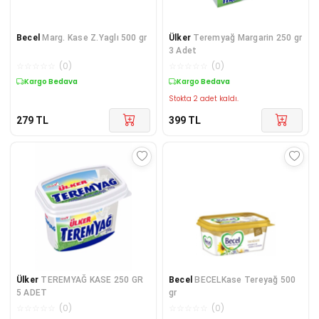
Becel
Marg. Kase Z.Yaglı 500 gr
Ülker
Teremyağ Margarin 250 gr
3 Adet
☆
☆
☆
☆
☆
(
0
)
☆
☆
☆
☆
☆
(
0
)
Kargo Bedava
Kargo Bedava
Stokta 2 adet kaldı.
279
TL
399
TL
Ülker
TEREMYAĞ KASE 250 GR
Becel
BECELKase Tereyağ 500
5 ADET
gr
☆
☆
☆
☆
☆
(
0
)
☆
☆
☆
☆
☆
(
0
)