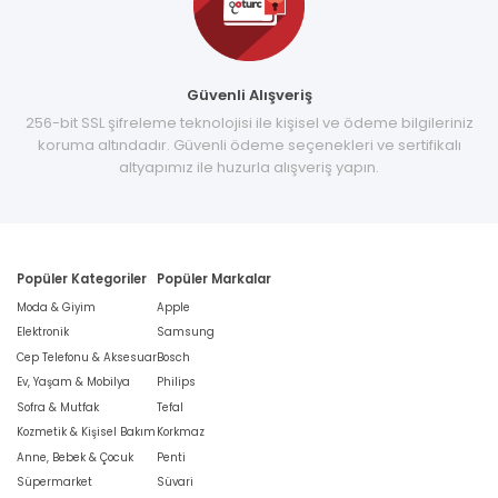
Güvenli Alışveriş
256-bit SSL şifreleme teknolojisi ile kişisel ve ödeme bilgileriniz
koruma altındadır. Güvenli ödeme seçenekleri ve sertifikalı
altyapımız ile huzurla alışveriş yapın.
Popüler Kategoriler
Popüler Markalar
Moda & Giyim
Apple
Elektronik
Samsung
Cep Telefonu & Aksesuar
Bosch
Ev, Yaşam & Mobilya
Philips
Sofra & Mutfak
Tefal
Kozmetik & Kişisel Bakım
Korkmaz
Anne, Bebek & Çocuk
Penti
Süpermarket
Süvari