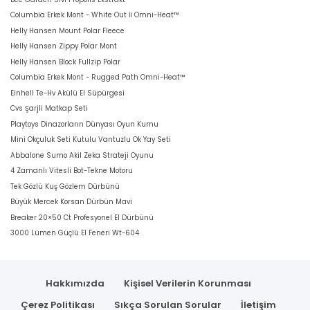
Columbia Erkek Mont - White Out İi Omni-Heat™
Helly Hansen Mount Polar Fleece
Helly Hansen Zippy Polar Mont
Helly Hansen Block Fullzip Polar
Columbia Erkek Mont - Rugged Path Omni-Heat™
Einhell Te-Hv Akülü El Süpürgesi
Cvs Şarjli Matkap Seti
Playtoys Dinazorların Dünyası Oyun Kumu
Mini Okçuluk Seti Kutulu Vantuzlu Ok Yay Seti
Abbalone Sumo Akil Zeka Strateji Oyunu
4 Zamanlı Vitesli Bot-Tekne Motoru
Tek Gözlü Kuş Gözlem Dürbünü
Büyük Mercek Korsan Dürbün Mavi
Breaker 20×50 Ct Profesyonel El Dürbünü
3000 Lümen Güçlü El Feneri Wt-604
Hakkımızda
Kişisel Verilerin Korunması
Çerez Politikası
Sıkça Sorulan Sorular
İletişim