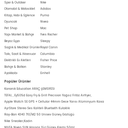
Spor & Outdoor
Nike
Otomobil & Motosiklet
Adidas
Kitap, Hobi & Eğlence
Puma
Oyuncak
Nivea
Pet Shop
Mac
Yapı Market & Bahçe
Yves Rocher
Beyaz Eşya
Sleepy
Sağlık & Medikal Ürünler
Royal Canin
Takı, Saat & Aksesuar
Columbia
Elektrikli Ev Aletleri
Fisher Price
Bahçe & Balkon
Stanley
Ayakkabı
Einhell
Popüler Ürünler
Kanonik Education ARAÇ ŞEMSİYESİ
TEFAL , Ey505d Easy Fry & Grill Precision Yağsız Fritöz Airfryer,
Apple Watch SE GPS + Cellular 44mm Gece Yarısı Alüminyum Kasa
AyrStore Stereo Ses Kaliteli Bluetooth Kulaklık
Ray-Ban 4340 710/M2 50 Unisex Güneş Gözlüğü
Nike Sneaker,Kadın
NIVEA Nivea SUN Hassas Yüz Güneş Kremi 50ml,