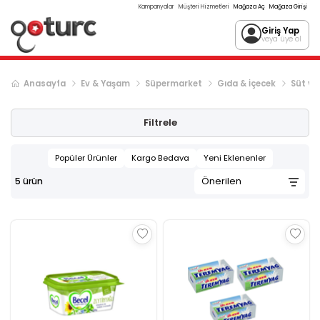
Kampanyalar
Müşteri Hizmetleri
Mağaza Aç
Mağaza Girişi
Giriş Yap
veya üye ol
Anasayfa
Ev & Yaşam
Süpermarket
Gıda & İçecek
Süt ve 
Filtrele
Popüler Ürünler
Kargo Bedava
Yeni Eklenenler
5
ürün