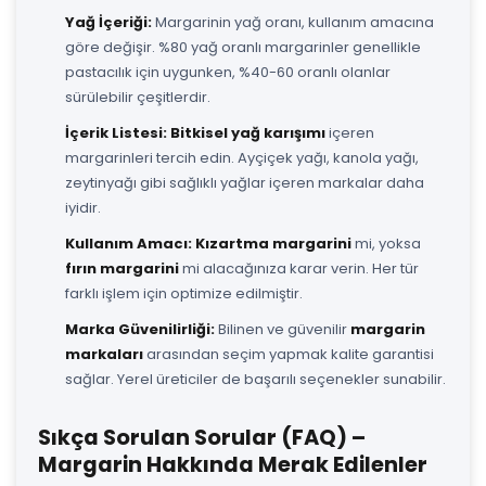
Yağ İçeriği:
Margarinin yağ oranı, kullanım amacına
göre değişir. %80 yağ oranlı margarinler genellikle
pastacılık için uygunken, %40-60 oranlı olanlar
sürülebilir çeşitlerdir.
İçerik Listesi:
Bitkisel yağ karışımı
içeren
margarinleri tercih edin. Ayçiçek yağı, kanola yağı,
zeytinyağı gibi sağlıklı yağlar içeren markalar daha
iyidir.
Kullanım Amacı:
Kızartma margarini
mi, yoksa
fırın margarini
mi alacağınıza karar verin. Her tür
farklı işlem için optimize edilmiştir.
Marka Güvenilirliği:
Bilinen ve güvenilir
margarin
markaları
arasından seçim yapmak kalite garantisi
sağlar. Yerel üreticiler de başarılı seçenekler sunabilir.
Sıkça Sorulan Sorular (FAQ) –
Margarin Hakkında Merak Edilenler