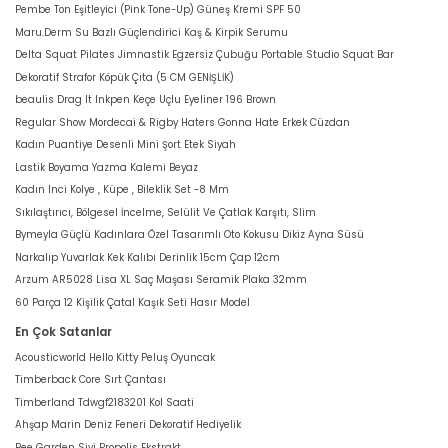
Pembe Ton Eşitleyici (Pink Tone-Up) Güneş Kremi SPF 50
Maru.Derm Su Bazlı Güçlendirici Kaş & Kirpik Serumu
Delta Squat Pilates Jimnastik Egzersiz Çubuğu Portable Studio Squat Bar
Dekoratif Strafor Köpük Çıta (5 CM GENİŞLİK)
beaulis Drag It Inkpen Keçe Uçlu Eyeliner 196 Brown
Regular Show Mordecai & Rigby Haters Gonna Hate Erkek Cüzdan
Kadın Puantiye Desenli Mini Şort Etek Siyah
Lastik Boyama Yazma Kalemi Beyaz
Kadın Inci Kolye , Küpe , Bileklik Set -8 Mm
Sıkılaştırıcı, Bölgesel İncelme, Selülit Ve Çatlak Karşıtı, Slim
Bymeyla Güçlü Kadınlara Özel Tasarımlı Oto Kokusu Dikiz Ayna Süsü
Narkalıp Yuvarlak Kek Kalıbı Derinlik 15cm Çap 12cm
Arzum AR5028 Lisa XL Saç Maşası Seramik Plaka 32mm
60 Parça 12 Kişilik Çatal Kaşık Seti Hasır Model
En Çok Satanlar
Acousticworld Hello Kitty Peluş Oyuncak
Timberback Core Sırt Çantası
Timberland Tdwgf2183201 Kol Saati
Ahşap Marin Deniz Feneri Dekoratif Hediyelik
Bee Garden Sivi Propolis Ekstrakt