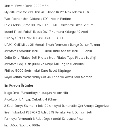
Xiaomi Power Bank 10000mAh
MyBalliStore Galaksi Baskılı iPhone 16 Pro Max Telefon Kılıfı
Yves Rocher Mon Evidence EDP- Kadın Parfüm
Lelas Lelas Prime 38 Cool EDP 55 ML – Oryantal Erkek Parfümü
levent Fırsat Paketi Bebek Bezi 7 Numara Xxlarge 40 Adet
Sleepy YÜZEY TEMİZLİK HAVLUSU 100 ADET
UFUK HOME Milas 211 Masalı Siyah Fermuarlı Bahçe Balkon Takımı
AyrStore Otomatik Kedi Su Pınarı Ultra Sessiz Kedi Su Sebili
Delta 10 lu Pilates Seti Pilates Matı Pilates Topu Pilates Lastiği
AyrStore Saç Düzleştirici Ve Maşa İkili Saç Şekillendirici
Philips 5000 Serisi Islak Kuru Robot Süpürge
Royal Canin Motherbaby Cat 34 Anne Ve Yavru Kedi Maması
En Favori Ürünler
İsego Emoji Yumurtlayan Kurşun Kalem 4'lü
Ayakkabılık Ahşap Çubuklu 4 Bölmeli
2 Katlı Banyo Kozmetik Takı Düzenleyici Baharatlık Çok Amaçlı Organizer
Besinistanbul PSSPOR 2 Adet 3KG Pembe Renk Dambıl Seti
Formeya Fermuarlı 6 Adet Beyaz Yastık Koruyucu Alez
İnci Ağda Spatula 100lü