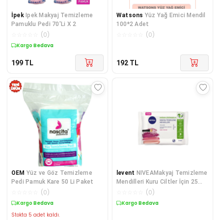
İpek
Ipek Makyaj Temizleme
Watsons
Yüz Yağ Emici Mendil
Pamuklu Pedi 70'Li X 2
100*2 Adet
☆
☆
☆
☆
☆
(
0
)
☆
☆
☆
☆
☆
(
0
)
Kargo Bedava
199
TL
192
TL
OEM
Yüz ve Göz Temizleme
levent
NIVEAMakyaj Temizleme
Pedi Pamuk Kare 50 Li Paket
Mendilleri Kuru Ciltler İçin 25
Adet
☆
☆
☆
☆
☆
(
0
)
☆
☆
☆
☆
☆
(
0
)
Kargo Bedava
Kargo Bedava
Stokta 5 adet kaldı.