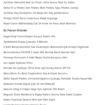
AyrStore Otomatik Kedi Su Pınarı Ultra Sessiz Kedi Su Sebili
Delta 10 lu Pilates Seti Pilates Matı Pilates Topu Pilates Lastiği
AyrStore Saç Düzleştirici Ve Maşa İkili Saç Şekillendirici
Philips 5000 Serisi Islak Kuru Robot Süpürge
Royal Canin Motherbaby Cat 34 Anne Ve Yavru Kedi Maması
En Favori Ürünler
İsego Emoji Yumurtlayan Kurşun Kalem 4'lü
Ayakkabılık Ahşap Çubuklu 4 Bölmeli
2 Katlı Banyo Kozmetik Takı Düzenleyici Baharatlık Çok Amaçlı Organizer
Besinistanbul PSSPOR 2 Adet 3KG Pembe Renk Dambıl Seti
Formeya Fermuarlı 6 Adet Beyaz Yastık Koruyucu Alez
İnci Ağda Spatula 100lü
Pembe Ton Eşitleyici (Pink Tone-Up) Güneş Kremi SPF 50
Maru.Derm Su Bazlı Güçlendirici Kaş & Kirpik Serumu
Delta Squat Pilates Jimnastik Egzersiz Çubuğu Portable Studio Squat Bar
Dekoratif Strafor Köpük Çıta (5 CM GENİŞLİK)
beaulis Drag It Inkpen Keçe Uçlu Eyeliner 196 Brown
Regular Show Mordecai & Rigby Haters Gonna Hate Erkek Cüzdan
Kadın Puantiye Desenli Mini Şort Etek Siyah