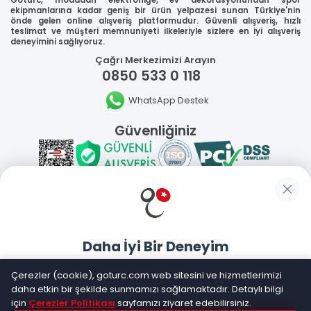
ekipmanlarına kadar geniş bir ürün yelpazesi sunan Türkiye'nin
önde gelen online alışveriş platformudur. Güvenli alışveriş, hızlı
teslimat ve müşteri memnuniyeti ilkeleriyle sizlere en iyi alışveriş
deneyimini sağlıyoruz.
Çağrı Merkezimizi Arayın
0850 533 0 118
WhatsApp Destek
Güvenliğiniz
Sosyal Medya
Daha İyi Bir Deneyim
Mobil Uygulamalarımız
Goturc mobil uygulamasıyla daha hızlı ve kolay alışveriş
Çerezler (cookie), goturc.com web sitesini ve hizmetlerimizi
yapın
daha etkin bir şekilde sunmamızı sağlamaktadır. Detaylı bilgi
için
Çerezler Politikası
sayfamızı ziyaret edebilirsiniz.