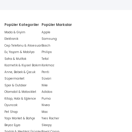
Popüler Kategoriler
Popüler Markalar
Moda & Giyim
Apple
Elektronik
Samsung
Cep Telefonu & Aksesuar
Bosch
Ev, Yaşam & Mobilya
Philips
Sofra & Mutfak
Tefal
Kozmetik & Kişisel Bakım
Korkmaz
Anne, Bebek & Çocuk
Penti
Süpermarket
Süvari
Spor & Outdoor
Nike
Otomobil & Motosiklet
Adidas
Kitap, Hobi & Eğlence
Puma
Oyuncak
Nivea
Pet Shop
Mac
Yapı Market & Bahçe
Yves Rocher
Beyaz Eşya
Sleepy
Sağlık & Medikal Ürünler
Royal Canin