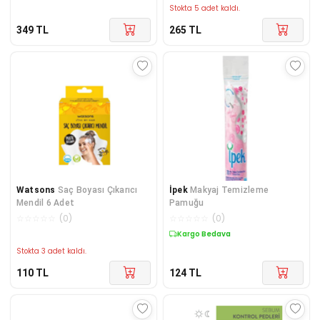
Stokta 5 adet kaldı.
349
TL
265
TL
Watsons
Saç Boyası Çıkarıcı
İpek
Makyaj Temizleme
Mendil 6 Adet
Pamuğu
☆
☆
☆
☆
☆
(
0
)
☆
☆
☆
☆
☆
(
0
)
Kargo Bedava
Stokta 3 adet kaldı.
110
TL
124
TL