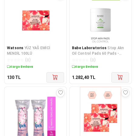
Watsons
YÜZ YAĞ EMİCİ
Babe Laboratorios
Stop Akn
MENDİL 100LÜ
Oil Control Pads 60 Pads -
Sebum Kontrol Pedi
☆
☆
☆
☆
☆
(
0
)
☆
☆
☆
☆
☆
(
0
)
Kargo Bedava
Kargo Bedava
130
TL
1.282,40
TL