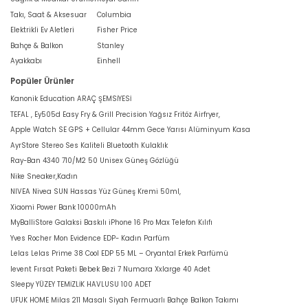
Takı, Saat & Aksesuar
Columbia
Elektrikli Ev Aletleri
Fisher Price
Bahçe & Balkon
Stanley
Ayakkabı
Einhell
Popüler Ürünler
Kanonik Education ARAÇ ŞEMSİYESİ
TEFAL , Ey505d Easy Fry & Grill Precision Yağsız Fritöz Airfryer,
Apple Watch SE GPS + Cellular 44mm Gece Yarısı Alüminyum Kasa
AyrStore Stereo Ses Kaliteli Bluetooth Kulaklık
Ray-Ban 4340 710/M2 50 Unisex Güneş Gözlüğü
Nike Sneaker,Kadın
NIVEA Nivea SUN Hassas Yüz Güneş Kremi 50ml,
Xiaomi Power Bank 10000mAh
MyBalliStore Galaksi Baskılı iPhone 16 Pro Max Telefon Kılıfı
Yves Rocher Mon Evidence EDP- Kadın Parfüm
Lelas Lelas Prime 38 Cool EDP 55 ML – Oryantal Erkek Parfümü
levent Fırsat Paketi Bebek Bezi 7 Numara Xxlarge 40 Adet
Sleepy YÜZEY TEMİZLİK HAVLUSU 100 ADET
UFUK HOME Milas 211 Masalı Siyah Fermuarlı Bahçe Balkon Takımı