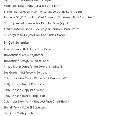
Lastik Boyama Yazma Kalemi Beyaz
Kadın Inci Kolye , Küpe , Bileklik Set -8 Mm
Sıkılaştırıcı, Bölgesel İncelme, Selülit Ve Çatlak Karşıtı, Slim
Bymeyla Güçlü Kadınlara Özel Tasarımlı Oto Kokusu Dikiz Ayna Süsü
Narkalıp Yuvarlak Kek Kalıbı Derinlik 15cm Çap 12cm
Arzum AR5028 Lisa XL Saç Maşası Seramik Plaka 32mm
60 Parça 12 Kişilik Çatal Kaşık Seti Hasır Model
En Çok Satanlar
Acousticworld Hello Kitty Peluş Oyuncak
Timberback Core Sırt Çantası
Timberland Tdwgf2183201 Kol Saati
Ahşap Marin Deniz Feneri Dekoratif Hediyelik
Bee Garden Sivi Propolis Ekstrakt
Columbia Erkek Mont - White Out İi Omni-Heat™
Helly Hansen Mount Polar Fleece
Helly Hansen Zippy Polar Mont
Helly Hansen Block Fullzip Polar
Columbia Erkek Mont - Rugged Path Omni-Heat™
Einhell Te-Hv Akülü El Süpürgesi
Cvs Şarjli Matkap Seti