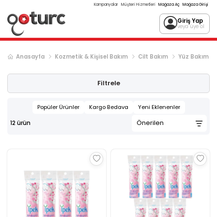
Kampanyalar
Müşteri Hizmetleri
Mağaza Aç
Mağaza Girişi
Giriş Yap
veya üye ol
Anasayfa
Kozmetik & Kişisel Bakım
Cilt Bakım
Yüz Bakım
Filtrele
Popüler Ürünler
Kargo Bedava
Yeni Eklenenler
12
ürün