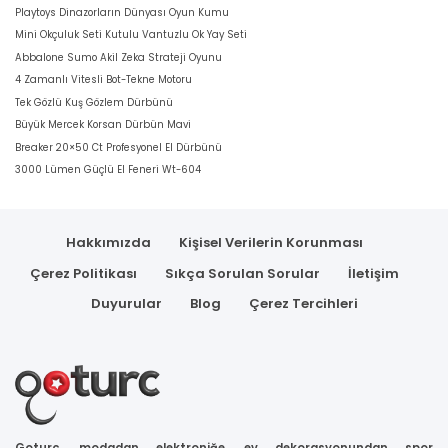
Playtoys Dinazorların Dünyası Oyun Kumu
Mini Okçuluk Seti Kutulu Vantuzlu Ok Yay Seti
Abbalone Sumo Akil Zeka Strateji Oyunu
4 Zamanlı Vitesli Bot-Tekne Motoru
Tek Gözlü Kuş Gözlem Dürbünü
Büyük Mercek Korsan Dürbün Mavi
Breaker 20×50 Ct Profesyonel El Dürbünü
3000 Lümen Güçlü El Feneri Wt-604
Hakkımızda
Kişisel Verilerin Korunması
Çerez Politikası
Sıkça Sorulan Sorular
İletişim
Duyurular
Blog
Çerez Tercihleri
Goturc, modadan elektroniğe, ev dekorasyonundan spor