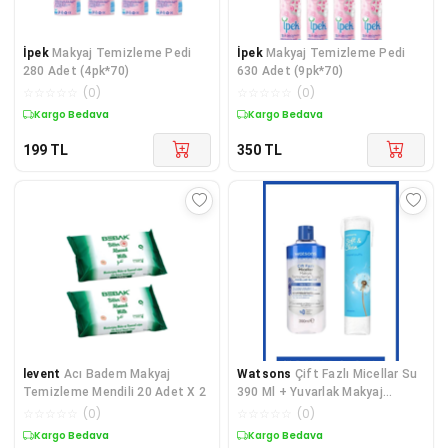
İpek
Makyaj Temizleme Pedi
İpek
Makyaj Temizleme Pedi
280 Adet (4pk*70)
630 Adet (9pk*70)
☆
☆
☆
☆
☆
(
0
)
☆
☆
☆
☆
☆
(
0
)
Kargo Bedava
Kargo Bedava
199
TL
350
TL
levent
Acı Badem Makyaj
Watsons
Çift Fazlı Micellar Su
Temizleme Mendili 20 Adet X 2
390 Ml + Yuvarlak Makyaj
Pamuğu 100 Adet
☆
☆
☆
☆
☆
(
0
)
☆
☆
☆
☆
☆
(
0
)
Kargo Bedava
Kargo Bedava