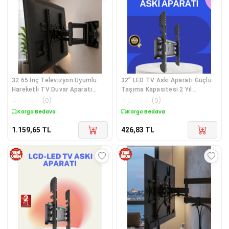
32 65 İnç Televizyon Uyumlu
32” LED TV Askı Aparatı Güçlü
Hareketli TV Duvar Aparatı
Taşıma Kapasitesi 2 Yıl
VESA Destekli
Garantili
☆
☆
☆
☆
☆
(
0
)
☆
☆
☆
☆
☆
(
0
)
Kargo Bedava
Kargo Bedava
1.159,65
TL
426,83
TL