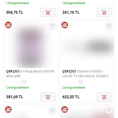
Kargo Bedava
Kargo Bedava
304,76
TL
261,16
TL
ÇERÇİCİ
6 Parça Beyaz 900 Mt
ÇERÇİCİ
Sürbısa 61005lz -
Dikiş İplik
Lazerli Tırtıklı Sebze, Steak Ve
Biftek Bıçağı 12,5 Cm
☆
☆
☆
☆
☆
(
0
)
☆
☆
☆
☆
☆
(
0
)
Kargo Bedava
Kargo Bedava
381,69
TL
622,03
TL