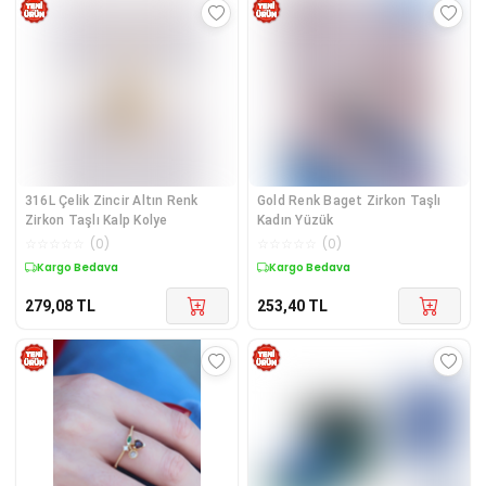
316L Çelik Zincir Altın Renk
Gold Renk Baget Zirkon Taşlı
Zirkon Taşlı Kalp Kolye
Kadın Yüzük
☆
☆
☆
☆
☆
(
0
)
☆
☆
☆
☆
☆
(
0
)
Kargo Bedava
Kargo Bedava
279,08
TL
253,40
TL