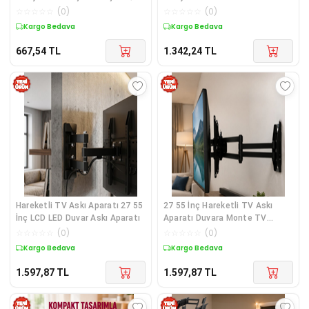
Klavye Mouse Hediyeli
Uyumlu Yeni Nesil
☆
☆
☆
☆
☆
(
0
)
☆
☆
☆
☆
☆
(
0
)
Kargo Bedava
Kargo Bedava
667,54
TL
1.342,24
TL
Hareketli TV Askı Aparatı 27 55
27 55 İnç Hareketli TV Askı
İnç LCD LED Duvar Askı Aparatı
Aparatı Duvara Monte TV
Taşıyıcı
☆
☆
☆
☆
☆
(
0
)
☆
☆
☆
☆
☆
(
0
)
Kargo Bedava
Kargo Bedava
1.597,87
TL
1.597,87
TL