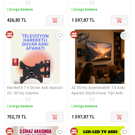
Taşıma Kapasitesi
TV Tutucu
☆
☆
☆
☆
☆
(
0
)
☆
☆
☆
☆
☆
(
0
)
Kargo Bedava
Kargo Bedava
426,83
TL
1.597,87
TL
Hareketli TV Duvar Askı Aparatı
32 55 İnç Ayarlanabilir TV Askı
22–49 İnç Uyumlu
Aparatı Güçlü Duvar Tipi Askı
☆
☆
☆
☆
☆
(
0
)
☆
☆
☆
☆
☆
(
0
)
Kargo Bedava
Kargo Bedava
752,73
TL
1.597,87
TL