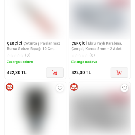
ÇERÇİCİ
Çetintaş Paslanmaz
ÇERÇİCİ
Ebru Yaylı Karabina,
Bursa Sebze Bıçağı 10 Cm,
Çengel, Kanca 8mm - 2 Adet
Ahşap Gül Sap
☆
☆
☆
☆
☆
(
0
)
☆
☆
☆
☆
☆
(
0
)
Kargo Bedava
Kargo Bedava
422,30
TL
422,30
TL