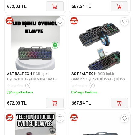
672,03
TL
667,54
TL
ASTRALTECH
RGB Işıklı
ASTRALTECH
RGB Işıklı
Oyuncu Klavye Mouse Seti –
Gaming Oyuncu Klavye Q Klavye
Türkçe Q, Ayarlanabilir DPI,
Mouse Hediyeli
☆
☆
☆
☆
☆
(
0
)
☆
☆
☆
☆
☆
(
0
)
Ergonomik ve Dayanıklı Tasarım
Kargo Bedava
Kargo Bedava
672,03
TL
667,54
TL