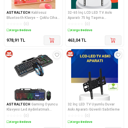
ASTRALTECH
Kablosuz
32-65 İnç LCD LED TV Askı
Bluetooth Klavye – Çoklu Cihaz
Aparatı 75 kg Taşıma
Desteği, Akıllı Güç Tasarrufu
Güçlendirilmiş Çelik
☆
☆
☆
☆
☆
(
0
)
☆
☆
☆
☆
☆
(
0
)
Yeni Nesil
Kargo Bedava
Kargo Bedava
978,91
TL
463,04
TL
ASTRALTECH
Gaming Oyuncu
32 İnç LED TV Uyumlu Duvar
Klavyesi Led Aydınlatmalı
Askı Aparatı Güvenli Sabitleme
Mekanik Hisli
☆
☆
☆
☆
☆
(
0
)
☆
☆
☆
☆
☆
(
0
)
Kargo Bedava
Kargo Bedava