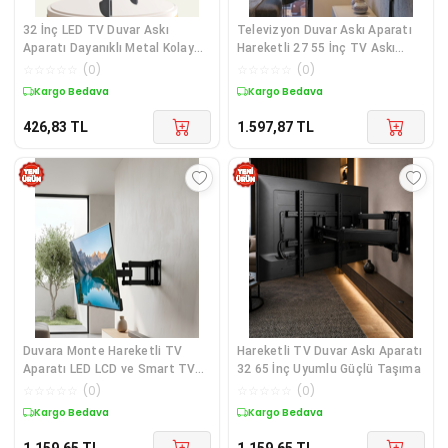
32 İnç LED TV Duvar Askı
Televizyon Duvar Askı Aparatı
Aparatı Dayanıklı Metal Kolay
Hareketli 27 55 İnç TV Askı
Montaj
Aparatı
☆
☆
☆
☆
☆
(
0
)
☆
☆
☆
☆
☆
(
0
)
Kargo Bedava
Kargo Bedava
426,83
TL
1.597,87
TL
Duvara Monte Hareketli TV
Hareketli TV Duvar Askı Aparatı
Aparatı LED LCD ve Smart TV
32 65 İnç Uyumlu Güçlü Taşıma
Uyumlu
☆
☆
☆
☆
☆
(
0
)
☆
☆
☆
☆
☆
(
0
)
Kargo Bedava
Kargo Bedava