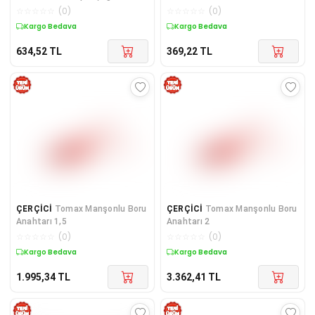
Cm - No:0, Siyah
☆
☆
☆
☆
☆
(
0
)
☆
☆
☆
☆
☆
(
0
)
Kargo Bedava
Kargo Bedava
634,52
TL
369,22
TL
ÇERÇİCİ
Tomax Manşonlu Boru
ÇERÇİCİ
Tomax Manşonlu Boru
Anahtarı 1,5
Anahtarı 2
☆
☆
☆
☆
☆
(
0
)
☆
☆
☆
☆
☆
(
0
)
Kargo Bedava
Kargo Bedava
1.995,34
TL
3.362,41
TL