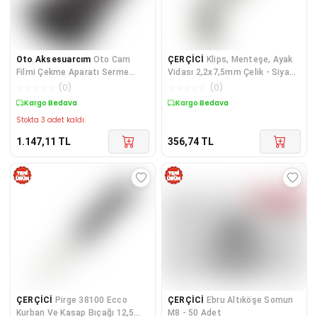
Oto Aksesuarcım
Oto Cam
ÇERÇİCİ
Klips, Menteşe, Ayak
Filmi Çekme Aparatı Serme
Vidası 2,2x7,5mm Çelik - Siyah
Rolu Alet Çantası 1 Adet Siyah
100 Adet
☆
☆
☆
☆
☆
(
0
)
☆
☆
☆
☆
☆
(
0
)
Kargo Bedava
Kargo Bedava
Stokta 3 adet kaldı.
1.147,11
TL
356,74
TL
ÇERÇİCİ
Pirge 38100 Ecco
ÇERÇİCİ
Ebru Altıköşe Somun
Kurban Ve Kasap Bıçağı 12,5
M8 - 50 Adet