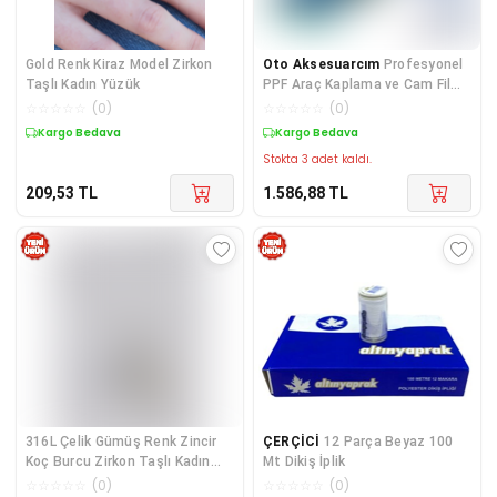
Gold Renk Kiraz Model Zirkon
Oto Aksesuarcım
Profesyonel
Taşlı Kadın Yüzük
PPF Araç Kaplama ve Cam Filmi
Çekme Aparatı Silikon Ragle
☆
☆
☆
☆
☆
(
0
)
☆
☆
☆
☆
☆
(
0
)
Seti 5 Parça Mavi
Kargo Bedava
Kargo Bedava
Stokta 3 adet kaldı.
209,53
TL
1.586,88
TL
316L Çelik Gümüş Renk Zincir
ÇERÇİCİ
12 Parça Beyaz 100
Koç Burcu Zirkon Taşlı Kadın
Mt Dikiş İplik
Kolye
☆
☆
☆
☆
☆
(
0
)
☆
☆
☆
☆
☆
(
0
)