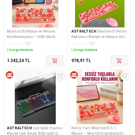
Bluetooth Klavye ve Mouse
ASTRALTECH
Bluetooth Retro
Kombinasyonu – USB Alıcılı
Kablosuz Klavye ve Mouse Seti
Kompakt Uzun Ömürlü Yeni
– 3 Cihaz Bağlantılı, Sessiz
☆
☆
☆
☆
☆
(
0
)
☆
☆
☆
☆
☆
(
0
)
Nesil
Tuş, Uzun Pil Ömrü
Kargo Bedava
Kargo Bedava
1.342,24
TL
978,91
TL
ASTRALTECH
Led Işıklı Oyuncu
Retro Tarz Bluetooth 5.1
Klavye Usb Girişli RGB Işıklı Q
Klavye – Win/OSX/Android/iOS