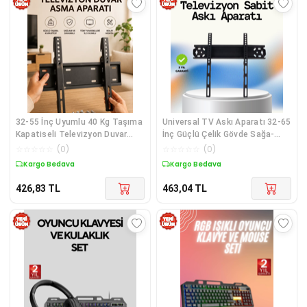
32-55 İnç Uyumlu 40 Kg Taşıma
Universal TV Askı Aparatı 32-65
Kapatiseli Televizyon Duvar
İnç Güçlü Çelik Gövde Sağa-
Asma Aparatı
Sola Ayar
☆
☆
☆
☆
☆
(
0
)
☆
☆
☆
☆
☆
(
0
)
Kargo Bedava
Kargo Bedava
426,83
TL
463,04
TL