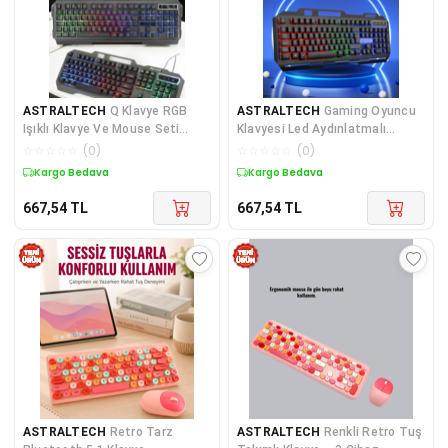
ASTRALTECH
Q Klavye RGB
ASTRALTECH
Gaming Oyuncu
Işıklı Klavye Ve Mouse Seti
Klavyesi Led Aydınlatmalı
Kablolu Mouse Hediyeliş
Mekanik Hisli
☆
☆
☆
☆
☆
(
0
)
☆
☆
☆
☆
☆
(
0
)
Kargo Bedava
Kargo Bedava
667,54
TL
667,54
TL
ASTRALTECH
Retro Tarz
ASTRALTECH
Renkli Retro Tuş