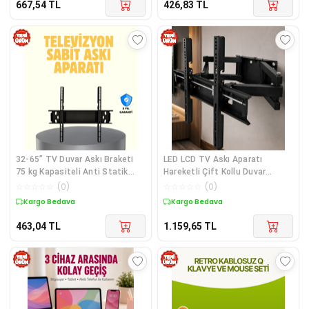
667,54
TL
426,83
TL
32-65” TV Duvar Askı Braketi
LED LCD TV Askı Aparatı
75 kg Kapasiteli Anti Statik
Hareketli Çift Kollu Duvar
Boya
Montaj Aparatı
☆
☆
☆
☆
☆
(
0
)
☆
☆
☆
☆
☆
(
0
)
Kargo Bedava
Kargo Bedava
463,04
TL
1.159,65
TL