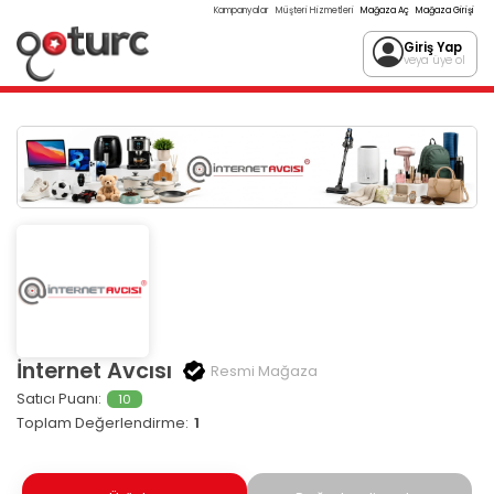
Kampanyalar
Müşteri Hizmetleri
Mağaza Aç
Mağaza Girişi
Giriş Yap
veya üye ol
İnternet Avcısı
Resmi Mağaza
Satıcı Puanı:
10
Toplam Değerlendirme:
1