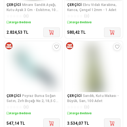
ÇERÇİCİ
Minare Sandık Ayağı,
ÇERÇİCİ
Ebru Vidalı Karabina,
Kutu Ayak 3 Cm - Eskitme, 100
Kanca, Çengel 12mm - 1 Adet
Adet
☆
☆
☆
☆
☆
(
0
)
☆
☆
☆
☆
☆
(
0
)
Kargo Bedava
Kargo Bedava
2.824,53
TL
580,42
TL
ÇERÇİCİ
Poyraz Bursa Soğan
ÇERÇİCİ
Sandık, Kutu Makası -
Satırı, Zırh Bıçağı No:2, 18,5 Cm
Büyük, Sarı, 100 Adet
- Plastik Sap
☆
☆
☆
☆
☆
(
0
)
☆
☆
☆
☆
☆
(
0
)
Kargo Bedava
Kargo Bedava
547,14
TL
3.534,07
TL