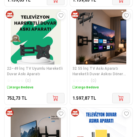
1.159,65
TL
1.159,65
TL
22–49 İnç TV Uyumlu Hareketli
32 55 İnç TV Askı Aparatı
Duvar Askı Aparatı
Hareketli Duvar Askısı Döner
Televizyon Tutucu
☆
☆
☆
☆
☆
(
0
)
☆
☆
☆
☆
☆
(
0
)
Kargo Bedava
Kargo Bedava
752,73
TL
1.597,87
TL