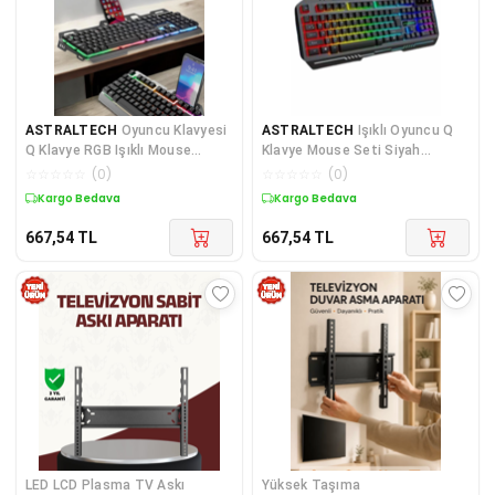
ASTRALTECH
Oyuncu Klavyesi
ASTRALTECH
Işıklı Oyuncu Q
Q Klavye RGB Işıklı Mouse
Klavye Mouse Seti Siyah
Hediyeli
Gaming Oyuncu Klavye
☆
☆
☆
☆
☆
(
0
)
☆
☆
☆
☆
☆
(
0
)
Kargo Bedava
Kargo Bedava
667,54
TL
667,54
TL
LED LCD Plasma TV Askı
Yüksek Taşıma