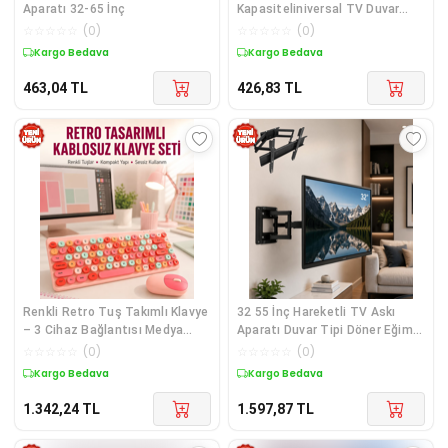
Aparatı 32-65 İnç
Kapasiteliniversal TV Duvar
Askı Aparatı 32-42 İnç Güvenli
☆
☆
☆
☆
☆
(
0
)
☆
☆
☆
☆
☆
(
0
)
Sabitleme Sistemi
Kargo Bedava
Kargo Bedava
463,04
TL
426,83
TL
Renkli Retro Tuş Takımlı Klavye
32 55 İnç Hareketli TV Askı
– 3 Cihaz Bağlantısı Medya
Aparatı Duvar Tipi Döner Eğimli
Kısayol Tuşları Yeni Nesil
Televizyon Askısı
☆
☆
☆
☆
☆
(
0
)
☆
☆
☆
☆
☆
(
0
)
Kargo Bedava
Kargo Bedava
1.342,24
TL
1.597,87
TL