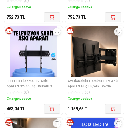
☆
☆
☆
☆
☆
(
0
)
☆
☆
☆
☆
☆
(
0
)
Kargo Bedava
Kargo Bedava
752,73
TL
752,73
TL
LCD LED Plasma TV Askı
Ayarlanabilir Hareketli TV Askı
Aparatı 32-65 İnç Uyumlu 3
Aparatı Güçlü Çelik Gövde
Kademeli Ayar
Tasarımı
☆
☆
☆
☆
☆
(
0
)
☆
☆
☆
☆
☆
(
0
)
Kargo Bedava
Kargo Bedava
463,04
TL
1.159,65
TL