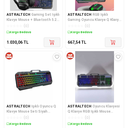
ASTRALTECH
Gaming Set Işıklı
ASTRALTECH
RGB Işıklı
Klavye Mouse + Bluetooth 5.2
Gaming Oyuncu Klavye Q Klavye
Kulaklık Oyuncu Paketi
Mouse Hediyeli
☆
☆
☆
☆
☆
(
0
)
☆
☆
☆
☆
☆
(
0
)
Kargo Bedava
Kargo Bedava
1.030,06
TL
667,54
TL
ASTRALTECH
Işıklı Oyuncu Q
ASTRALTECH
Oyuncu Klavyesi
Klavye Mouse Seti Siyah
Q Klavye RGB Işıklı Mouse
Gaming Oyuncu Klavye Yeni
Hediyeli
☆
☆
☆
☆
☆
(
0
)
☆
☆
☆
☆
☆
(
0
)
Nesil
Kargo Bedava
Kargo Bedava