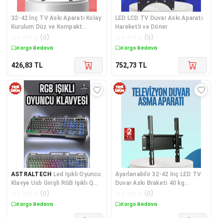
32-42 İnç TV Askı Aparatı Kolay
LED LCD TV Duvar Askı Aparatı
Kurulum Düz ve Kompakt
Hareketli ve Döner
Tasarım
☆
☆
☆
☆
☆
(
0
)
☆
☆
☆
☆
☆
(
0
)
Kargo Bedava
Kargo Bedava
426,83
TL
752,73
TL
ASTRALTECH
Led Işıklı Oyuncu
Ayarlanabilir 32-42 İnç LED TV
Klavye Usb Girişli RGB Işıklı Q
Duvar Askı Braketi 40 kg
Klavye Mouse Hediyeli
Taşıma
☆
☆
☆
☆
☆
(
0
)
☆
☆
☆
☆
☆
(
0
)
Kargo Bedava
Kargo Bedava