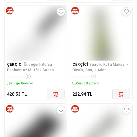
ÇERÇİCİ
Ündeğerli Bursa
ÇERÇİCİ
Sandık, Kutu Makası -
Paslanmaz Mutfak Soğan
Büyük, Sarı, 1 Adet
Satırı, Börek Bıçağı No:2, 18 Cm
☆
☆
☆
☆
☆
(
0
)
☆
☆
☆
☆
☆
(
0
)
- Plastik Sap
Kargo Bedava
Kargo Bedava
428,53
TL
222,94
TL