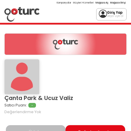
Kampanyalar
Müşteri Hizmetleri
Mağaza Aç
Mağaza Girişi
Giriş Yap
veya üye ol
Çanta Park & Ucuz Valiz
Satıcı Puanı:
-
Değerlendirme Yok