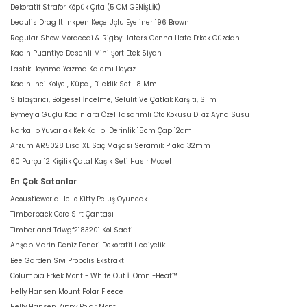
Dekoratif Strafor Köpük Çıta (5 CM GENİŞLİK)
beaulis Drag It Inkpen Keçe Uçlu Eyeliner 196 Brown
Regular Show Mordecai & Rigby Haters Gonna Hate Erkek Cüzdan
Kadın Puantiye Desenli Mini Şort Etek Siyah
Lastik Boyama Yazma Kalemi Beyaz
Kadın Inci Kolye , Küpe , Bileklik Set -8 Mm
Sıkılaştırıcı, Bölgesel İncelme, Selülit Ve Çatlak Karşıtı, Slim
Bymeyla Güçlü Kadınlara Özel Tasarımlı Oto Kokusu Dikiz Ayna Süsü
Narkalıp Yuvarlak Kek Kalıbı Derinlik 15cm Çap 12cm
Arzum AR5028 Lisa XL Saç Maşası Seramik Plaka 32mm
60 Parça 12 Kişilik Çatal Kaşık Seti Hasır Model
En Çok Satanlar
Acousticworld Hello Kitty Peluş Oyuncak
Timberback Core Sırt Çantası
Timberland Tdwgf2183201 Kol Saati
Ahşap Marin Deniz Feneri Dekoratif Hediyelik
Bee Garden Sivi Propolis Ekstrakt
Columbia Erkek Mont - White Out İi Omni-Heat™
Helly Hansen Mount Polar Fleece
Helly Hansen Zippy Polar Mont