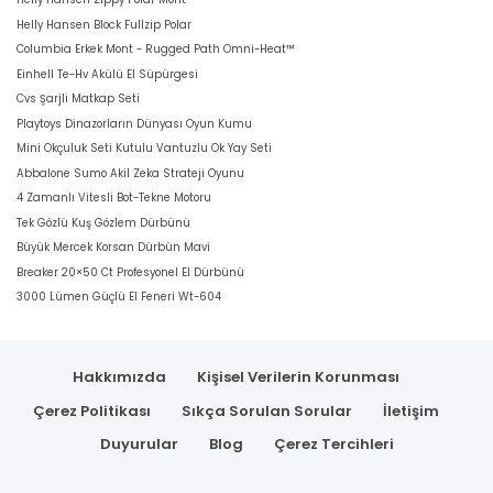
Helly Hansen Block Fullzip Polar
Columbia Erkek Mont - Rugged Path Omni-Heat™
Einhell Te-Hv Akülü El Süpürgesi
Cvs Şarjli Matkap Seti
Playtoys Dinazorların Dünyası Oyun Kumu
Mini Okçuluk Seti Kutulu Vantuzlu Ok Yay Seti
Abbalone Sumo Akil Zeka Strateji Oyunu
4 Zamanlı Vitesli Bot-Tekne Motoru
Tek Gözlü Kuş Gözlem Dürbünü
Büyük Mercek Korsan Dürbün Mavi
Breaker 20×50 Ct Profesyonel El Dürbünü
3000 Lümen Güçlü El Feneri Wt-604
Hakkımızda
Kişisel Verilerin Korunması
Çerez Politikası
Sıkça Sorulan Sorular
İletişim
Duyurular
Blog
Çerez Tercihleri