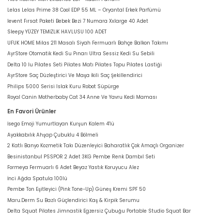
Lelas Lelas Prime 38 Cool EDP 55 ML – Oryantal Erkek Parfümü
levent Fırsat Paketi Bebek Bezi 7 Numara Xxlarge 40 Adet
Sleepy YÜZEY TEMİZLİK HAVLUSU 100 ADET
UFUK HOME Milas 211 Masalı Siyah Fermuarlı Bahçe Balkon Takımı
AyrStore Otomatik Kedi Su Pınarı Ultra Sessiz Kedi Su Sebili
Delta 10 lu Pilates Seti Pilates Matı Pilates Topu Pilates Lastiği
AyrStore Saç Düzleştirici Ve Maşa İkili Saç Şekillendirici
Philips 5000 Serisi Islak Kuru Robot Süpürge
Royal Canin Motherbaby Cat 34 Anne Ve Yavru Kedi Maması
En Favori Ürünler
İsego Emoji Yumurtlayan Kurşun Kalem 4'lü
Ayakkabılık Ahşap Çubuklu 4 Bölmeli
2 Katlı Banyo Kozmetik Takı Düzenleyici Baharatlık Çok Amaçlı Organizer
Besinistanbul PSSPOR 2 Adet 3KG Pembe Renk Dambıl Seti
Formeya Fermuarlı 6 Adet Beyaz Yastık Koruyucu Alez
İnci Ağda Spatula 100lü
Pembe Ton Eşitleyici (Pink Tone-Up) Güneş Kremi SPF 50
Maru.Derm Su Bazlı Güçlendirici Kaş & Kirpik Serumu
Delta Squat Pilates Jimnastik Egzersiz Çubuğu Portable Studio Squat Bar