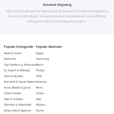
Güvenli Alışveriş
256-bit SSL şifreleme teknolojisi ile kişisel ve ödeme bilgileriniz
koruma altındadır. Güvenli ödeme seçenekleri ve sertifikalı
altyapımız ile huzurla alışveriş yapın.
Popüler Kategoriler
Popüler Markalar
Moda & Giyim
Apple
Elektronik
Samsung
Cep Telefonu & Aksesuar
Bosch
Ev, Yaşam & Mobilya
Philips
Sofra & Mutfak
Tefal
Kozmetik & Kişisel Bakım
Korkmaz
Anne, Bebek & Çocuk
Penti
Süpermarket
Süvari
Spor & Outdoor
Nike
Otomobil & Motosiklet
Adidas
Kitap, Hobi & Eğlence
Puma