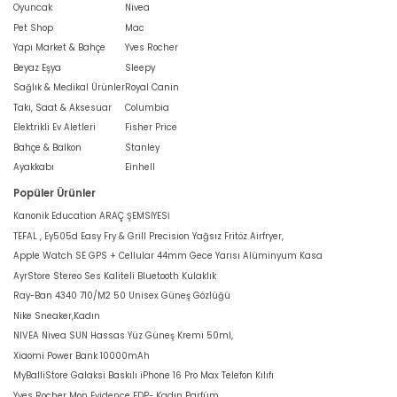
Oyuncak
Nivea
Pet Shop
Mac
Yapı Market & Bahçe
Yves Rocher
Beyaz Eşya
Sleepy
Sağlık & Medikal Ürünler
Royal Canin
Takı, Saat & Aksesuar
Columbia
Elektrikli Ev Aletleri
Fisher Price
Bahçe & Balkon
Stanley
Ayakkabı
Einhell
Popüler Ürünler
Kanonik Education ARAÇ ŞEMSİYESİ
TEFAL , Ey505d Easy Fry & Grill Precision Yağsız Fritöz Airfryer,
Apple Watch SE GPS + Cellular 44mm Gece Yarısı Alüminyum Kasa
AyrStore Stereo Ses Kaliteli Bluetooth Kulaklık
Ray-Ban 4340 710/M2 50 Unisex Güneş Gözlüğü
Nike Sneaker,Kadın
NIVEA Nivea SUN Hassas Yüz Güneş Kremi 50ml,
Xiaomi Power Bank 10000mAh
MyBalliStore Galaksi Baskılı iPhone 16 Pro Max Telefon Kılıfı
Yves Rocher Mon Evidence EDP- Kadın Parfüm