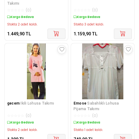
Takımı
☆
☆
☆
☆
☆
(
0
)
☆
☆
☆
☆
☆
(
0
)
Kargo Bedava
Kargo Bedava
Stokta 2 adet kaldı.
Stokta 3 adet kaldı.
1.449,90
TL
1.159,90
TL
gecem
Ikili Lohusa Takımı
Emose
Sabahlıklı Lohusa
Pijama Takımı
☆
☆
☆
☆
☆
(
0
)
☆
☆
☆
☆
☆
(
0
)
Kargo Bedava
Kargo Bedava
Stokta 2 adet kaldı.
Stokta 1 adet kaldı.