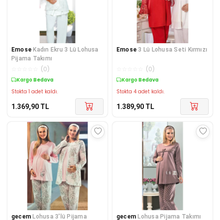
Emose
Kadın Ekru 3 Lü Lohusa
Emose
3 Lü Lohusa Seti Kırmızı
Pijama Takımı
☆
☆
☆
☆
☆
(
0
)
☆
☆
☆
☆
☆
(
0
)
Kargo Bedava
Kargo Bedava
Stokta 1 adet kaldı.
Stokta 4 adet kaldı.
1.369,90
TL
1.389,90
TL
gecem
Lohusa 3'lü Pijama
gecem
Lohusa Pijama Takımı