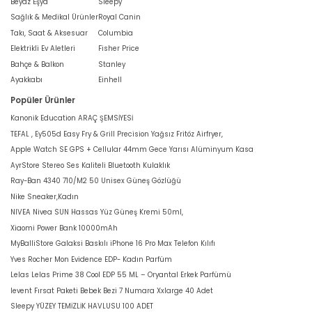
Beyaz Eşya
Sleepy
Sağlık & Medikal Ürünler
Royal Canin
Takı, Saat & Aksesuar
Columbia
Elektrikli Ev Aletleri
Fisher Price
Bahçe & Balkon
Stanley
Ayakkabı
Einhell
Popüler Ürünler
Kanonik Education ARAÇ ŞEMSİYESİ
TEFAL , Ey505d Easy Fry & Grill Precision Yağsız Fritöz Airfryer,
Apple Watch SE GPS + Cellular 44mm Gece Yarısı Alüminyum Kasa
AyrStore Stereo Ses Kaliteli Bluetooth Kulaklık
Ray-Ban 4340 710/M2 50 Unisex Güneş Gözlüğü
Nike Sneaker,Kadın
NIVEA Nivea SUN Hassas Yüz Güneş Kremi 50ml,
Xiaomi Power Bank 10000mAh
MyBalliStore Galaksi Baskılı iPhone 16 Pro Max Telefon Kılıfı
Yves Rocher Mon Evidence EDP- Kadın Parfüm
Lelas Lelas Prime 38 Cool EDP 55 ML – Oryantal Erkek Parfümü
levent Fırsat Paketi Bebek Bezi 7 Numara Xxlarge 40 Adet
Sleepy YÜZEY TEMİZLİK HAVLUSU 100 ADET