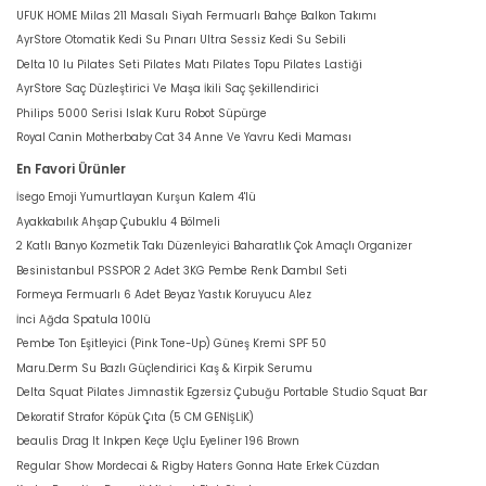
UFUK HOME Milas 211 Masalı Siyah Fermuarlı Bahçe Balkon Takımı
AyrStore Otomatik Kedi Su Pınarı Ultra Sessiz Kedi Su Sebili
Delta 10 lu Pilates Seti Pilates Matı Pilates Topu Pilates Lastiği
AyrStore Saç Düzleştirici Ve Maşa İkili Saç Şekillendirici
Philips 5000 Serisi Islak Kuru Robot Süpürge
Royal Canin Motherbaby Cat 34 Anne Ve Yavru Kedi Maması
En Favori Ürünler
İsego Emoji Yumurtlayan Kurşun Kalem 4'lü
Ayakkabılık Ahşap Çubuklu 4 Bölmeli
2 Katlı Banyo Kozmetik Takı Düzenleyici Baharatlık Çok Amaçlı Organizer
Besinistanbul PSSPOR 2 Adet 3KG Pembe Renk Dambıl Seti
Formeya Fermuarlı 6 Adet Beyaz Yastık Koruyucu Alez
İnci Ağda Spatula 100lü
Pembe Ton Eşitleyici (Pink Tone-Up) Güneş Kremi SPF 50
Maru.Derm Su Bazlı Güçlendirici Kaş & Kirpik Serumu
Delta Squat Pilates Jimnastik Egzersiz Çubuğu Portable Studio Squat Bar
Dekoratif Strafor Köpük Çıta (5 CM GENİŞLİK)
beaulis Drag It Inkpen Keçe Uçlu Eyeliner 196 Brown
Regular Show Mordecai & Rigby Haters Gonna Hate Erkek Cüzdan