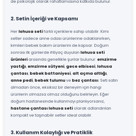
de psikolojik olarak rahatlamasına katkıda bulunur.
2. Setin İçeriği ve Kapsamı
Her
lohusa seti
farklı içeriklere sahip olabilir. Kimi
setler sadece anne odası ürünlerine odaklanırken,
kimileri bebek bakım ürünlerini de kapsar. Doğum
sonrası ilk günlerde ihtiyaç duyulan
lohusa seti
ürünleri
arasında genellikle şunlar bulunur:
emzirme
yastığı
,
emzirme sütyeni
,
gece elbisesi
,
lohusa
çantası
,
bebek battaniyesi
,
alt açma altlığı
,
anne pedi
,
bebek tulumu
ve
bez çantası
. Seti satın
almadan önce, eksiksiz bir deneyim için hangi
ürünlerin olmazsa olmaz olduğunu belirleyin. Eğer
doğum hastanesinde kullanmayı planlıyorsanız,
hastane çantası lohusa seti
olarak adlandırılan
kompakt ve taşınabilir setler ideal olabilir.
3. Kullanım Kolaylığı ve Pratiklik