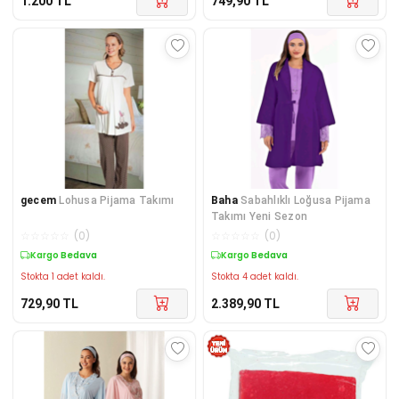
1.200
TL
749,90
TL
gecem
Lohusa Pijama Takımı
Baha
Sabahlıklı Loğusa Pijama
Takımı Yeni Sezon
☆
☆
☆
☆
☆
(
0
)
☆
☆
☆
☆
☆
(
0
)
Kargo Bedava
Kargo Bedava
Stokta 1 adet kaldı.
Stokta 4 adet kaldı.
729,90
TL
2.389,90
TL