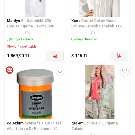
Marilyn
Gri Sabahlıklı 3'lü
Xses
Dantel Detay Modal
Lohusa Pijama Takımı Ekru
Lohusa Gecelik Sabahlık Takımı
2360
☆
☆
☆
☆
☆
(
0
)
☆
☆
☆
☆
☆
(
0
)
Kargo Bedava
Kargo Bedava
Stokta 4 adet kaldı.
1.869,90
TL
3.115
TL
colezium
Aynısafa + Çinko sel
gecem
Lohusa 3'lü Pijama
Allantoin ve D- Panthenol 50
Takımı
ML