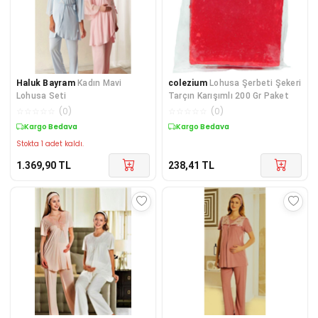
Haluk Bayram
Kadın Mavi
colezium
Lohusa Şerbeti Şekeri
Lohusa Seti
Tarçın Karışımlı 200 Gr Paket
☆
☆
☆
☆
☆
(
0
)
☆
☆
☆
☆
☆
(
0
)
Kargo Bedava
Kargo Bedava
Stokta 1 adet kaldı.
1.369,90
TL
238,41
TL