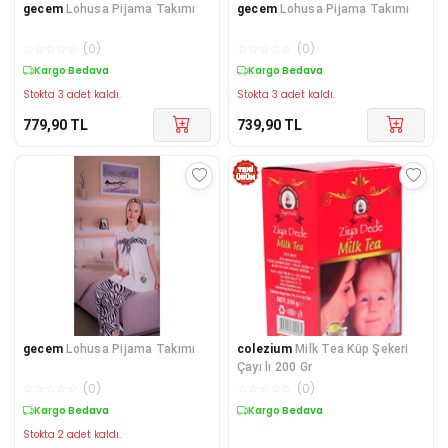
gecem
Lohusa Pijama Takımı
gecem
Lohusa Pijama Takımı
☆
☆
☆
☆
☆
(
0
)
☆
☆
☆
☆
☆
(
0
)
Kargo Bedava
Kargo Bedava
Stokta 3 adet kaldı.
Stokta 3 adet kaldı.
779,90
TL
739,90
TL
gecem
Lohusa Pijama Takımı
colezium
Milk Tea Küp Şekeri
Çayı lı 200 Gr
☆
☆
☆
☆
☆
(
0
)
☆
☆
☆
☆
☆
(
0
)
Kargo Bedava
Kargo Bedava
Stokta 2 adet kaldı.