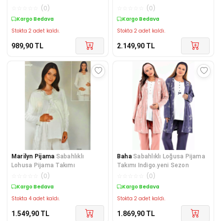
☆
☆
☆
☆
☆
(
0
)
☆
☆
☆
☆
☆
(
0
)
Kargo Bedava
Kargo Bedava
Stokta 2 adet kaldı.
Stokta 2 adet kaldı.
989,90
TL
2.149,90
TL
Marilyn Pijama
Sabahlıklı
Baha
Sabahlıklı Loğusa Pijama
Lohusa Pijama Takımı
Takımı Indigo.yeni Sezon
☆
☆
☆
☆
☆
(
0
)
☆
☆
☆
☆
☆
(
0
)
Kargo Bedava
Kargo Bedava
Stokta 4 adet kaldı.
Stokta 2 adet kaldı.
1.549,90
TL
1.869,90
TL