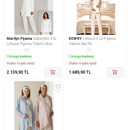
Marilyn Pijama
Sabahlıklı 3'lü
DOWRY
Lohusa 3 Lü Pijama
Lohusa Pijama Takımı Ekru
Takımı Bej Flz
☆
☆
☆
☆
☆
(
0
)
☆
☆
☆
☆
☆
(
0
)
Kargo Bedava
Kargo Bedava
Stokta 4 adet kaldı.
Stokta 4 adet kaldı.
2.139,90
TL
1.689,90
TL