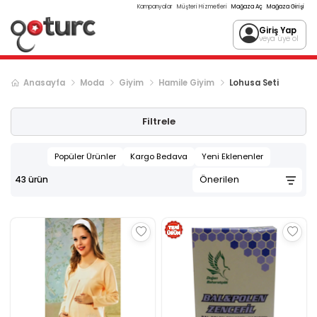
Kampanyalar
Müşteri Hizmetleri
Mağaza Aç
Mağaza Girişi
Giriş Yap
veya üye ol
Anasayfa
Moda
Giyim
Hamile Giyim
Lohusa Seti
Filtrele
Popüler Ürünler
Kargo Bedava
Yeni Eklenenler
43
ürün