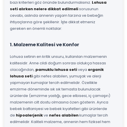
bazı kriterleri göz önünde bulundurmalısınız.
Lohusa
seti alırken nelere dikkat edilmeli
sorusunun
cevabı, aslında annenin yaşam tarzına ve bebeğin
ihtiyaçlarına göre şekillenir. İşte dikkat etmeniz
gereken en önemli noktalar:
1. Malzeme Kalitesi ve Konfor
Lohusa setinin en kritik unsuru, kullanılan malzemenin
kalitesidir. Anne cildi doğum sonrası oldukça hassas
olacağından,
pamuklu lohusa seti
veya
organik
lohusa seti
gibi nefes alabilen, yumuşak ve alerji
yapmayan kumaşlar tercih edilmelidir. Özellikle
emzirme döneminde sık sık temasta bulunulacak
ürünlerde (emzirme yastığı, gece elbisesi, iç çamaşırı)
malzemenin cilt dostu olmasına özen gösterin. Ayrıca
bebek battaniyesi ve bebek kıyafetleri gibi ürünlerde
de
hipoalerjenik
ve
nefes alabilen
kumaşlar tercih
edilmelidir. Kaliteli malzeme, annenin hem fiziksel hem