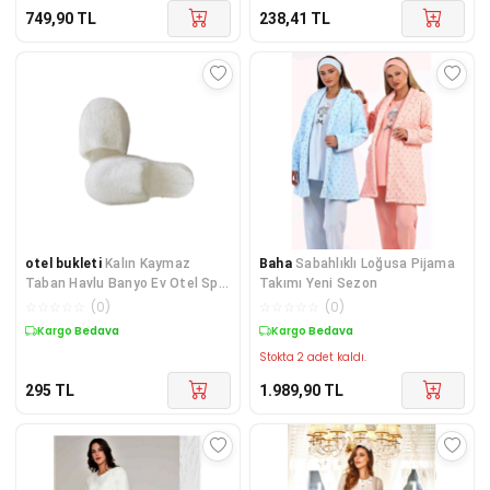
749,90
TL
238,41
TL
otel bukleti
Kalın Kaymaz
Baha
Sabahlıklı Loğusa Pijama
Taban Havlu Banyo Ev Otel Spa
Takımı Yeni Sezon
Lohusa Terliği Beyaz Kapalı
☆
☆
☆
☆
☆
(
0
)
☆
☆
☆
☆
☆
(
0
)
Burun
Kargo Bedava
Kargo Bedava
Stokta 2 adet kaldı.
295
TL
1.989,90
TL