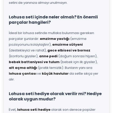
setini de yanınıza almayı unutmayın.
Lohusa seti içinde neler olmalı? En önemli
parçalar hangileri?
İdeal bir lohusa setinde mutlaka bulunması gereken
parçalar şunlardır:
emzirme yastığı
(emzirme
pozisyonunu kolaylaştırır),
emzirme sütyeni
(destekleyici ve rahat),
gece elbisesi ve bornoz
(konforlu giysiler),
anne pedi
(doğum sonrası hijyen),
bebek battaniyesi ve tulum
(bebek için ilk giysiler),
alt açma altlığı
(pratik temizlik). Bunların yanı sıra
lohusa çantası
ve
küçük havlular
da sette sıkça yer
alır.
Lohusa seti hediye olarak verilir mi? Hediye
olarak uygun mudur?
Evet,
lohusa seti hediye
olarak son derece popüler