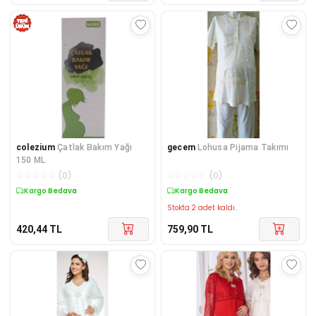
colezium
Çatlak Bakım Yağı
gecem
Lohusa Pijama Takımı
150 ML
☆
☆
☆
☆
☆
(
0
)
☆
☆
☆
☆
☆
(
0
)
Kargo Bedava
Kargo Bedava
Stokta 2 adet kaldı.
420,44
TL
759,90
TL