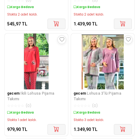
☆
☆
☆
☆
☆
(
0
)
☆
☆
☆
☆
☆
(
0
)
Kargo Bedava
Kargo Bedava
Stokta 2 adet kaldı.
Stokta 2 adet kaldı.
545,97
TL
1.439,90
TL
gecem
Ikili Lohusa Pijama
gecem
Lohusa 3'lü Pijama
Takımı
Takımı
☆
☆
☆
☆
☆
(
0
)
☆
☆
☆
☆
☆
(
0
)
Kargo Bedava
Kargo Bedava
Stokta 1 adet kaldı.
Stokta 3 adet kaldı.
979,90
TL
1.349,90
TL