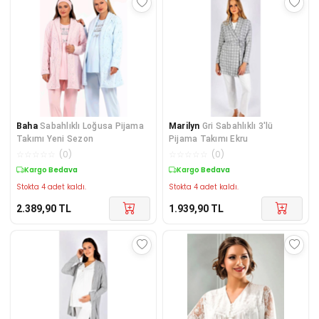
Baha
Sabahlıklı Loğusa Pijama
Marilyn
Gri Sabahlıklı 3'lü
Takımı Yeni Sezon
Pijama Takımı Ekru
☆
☆
☆
☆
☆
(
0
)
☆
☆
☆
☆
☆
(
0
)
Kargo Bedava
Kargo Bedava
Stokta 4 adet kaldı.
Stokta 4 adet kaldı.
2.389,90
TL
1.939,90
TL