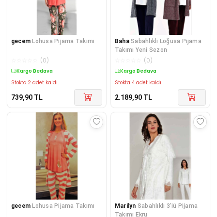
gecem
Lohusa Pijama Takımı
Baha
Sabahlıklı Loğusa Pijama
Takımı Yeni Sezon
☆
☆
☆
☆
☆
(
0
)
☆
☆
☆
☆
☆
(
0
)
Kargo Bedava
Kargo Bedava
Stokta 2 adet kaldı.
Stokta 4 adet kaldı.
739,90
TL
2.189,90
TL
gecem
Lohusa Pijama Takımı
Marilyn
Sabahlıklı 3'iü Pijama
Takımı Ekru