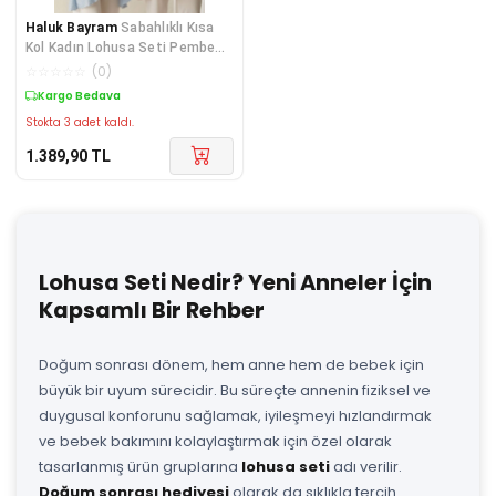
Haluk Bayram
Sabahlıklı Kısa
Kol Kadın Lohusa Seti Pembe
Simli
☆
☆
☆
☆
☆
(
0
)
Kargo Bedava
Stokta 3 adet kaldı.
1.389,90
TL
Lohusa Seti Nedir? Yeni Anneler İçin
Kapsamlı Bir Rehber
Doğum sonrası dönem, hem anne hem de bebek için
büyük bir uyum sürecidir. Bu süreçte annenin fiziksel ve
duygusal konforunu sağlamak, iyileşmeyi hızlandırmak
ve bebek bakımını kolaylaştırmak için özel olarak
tasarlanmış ürün gruplarına
lohusa seti
adı verilir.
Doğum sonrası hediyesi
olarak da sıklıkla tercih