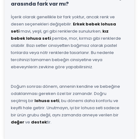
arasında fark var mı?
İçerik olarak genellikle bir fark yoktur, ancak renk ve
desen seçenekleri değişebilir.
Erkek bebek lohusa
seti
mavi, yeşil, gri gibi renklerde sunulurken;
kız
bebek lohusa seti
pembe, mor, kırmızı gibi renklerde
olabilir. Bazı setler cinsiyetten bağımsız olarak pastel
tonlarda veya nötr renklerde tasarlanır. Bu nedenle
tercihinizi tamamen bebeğin cinsiyetine veya
ebeveynlerin zevkine göre yapabilirsiniz.
Doğum sonrası dönem, annenin kendine ve bebeğine
odaklanması gereken özel bir zamandır. Doğru
seçilmiş bir
lohusa seti
, bu dönemi daha konforlu ve
keyifli hale getirir. Unutmayın, iyi bir lohusa seti sadece
bir ürün grubu değil, aynı zamanda anneye verilen bir
değer
ve
destek
tir.