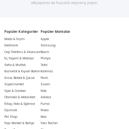
altyapımız ile huzurla alışveriş yapın.
Popüler Kategoriler
Popüler Markalar
Moda & Giyim
Apple
Elektronik
Samsung
Cep Telefonu & Aksesuar
Bosch
Ev, Yaşam & Mobilya
Philips
Sofra & Mutfak
Tefal
Kozmetik & Kişisel Bakım
Korkmaz
Anne, Bebek & Çocuk
Penti
Süpermarket
Süvari
Spor & Outdoor
Nike
Otomobil & Motosiklet
Adidas
Kitap, Hobi & Eğlence
Puma
Oyuncak
Nivea
Pet Shop
Mac
Yapı Market & Bahçe
Yves Rocher