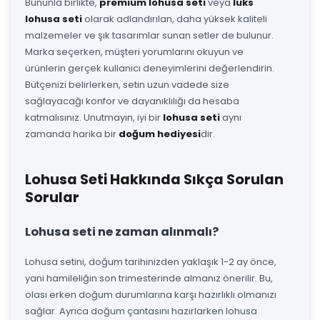
Bununla birlikte,
premium lohusa seti
veya
lüks
lohusa seti
olarak adlandırılan, daha yüksek kaliteli
malzemeler ve şık tasarımlar sunan setler de bulunur.
Marka seçerken, müşteri yorumlarını okuyun ve
ürünlerin gerçek kullanıcı deneyimlerini değerlendirin.
Bütçenizi belirlerken, setin uzun vadede size
sağlayacağı konfor ve dayanıklılığı da hesaba
katmalısınız. Unutmayın, iyi bir
lohusa seti
aynı
zamanda harika bir
doğum hediyesi
dir.
Lohusa Seti Hakkında Sıkça Sorulan
Sorular
Lohusa seti ne zaman alınmalı?
Lohusa setini, doğum tarihinizden yaklaşık 1-2 ay önce,
yani hamileliğin son trimesterinde almanız önerilir. Bu,
olası erken doğum durumlarına karşı hazırlıklı olmanızı
sağlar. Ayrıca doğum çantasını hazırlarken lohusa