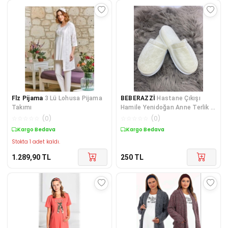
Flz Pijama
3 Lü Lohusa Pijama
BEBERAZZİ
Hastane Çıkışı
Takımı
Hamile Yenidoğan Anne Terlik -
Krem – Lohusa Seti – Lohusa
☆
☆
☆
☆
☆
(
0
)
☆
☆
☆
☆
☆
(
0
)
Seti – Lohusa Seti
Kargo Bedava
Kargo Bedava
Stokta 1 adet kaldı.
1.289,90
TL
250
TL