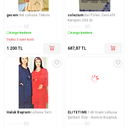
gecem
Ikili Lohusa Takımı
colezium
Bal Polen Zencefil
Karışımı 230 Gr
☆
☆
☆
☆
☆
(
0
)
☆
☆
☆
☆
☆
(
0
)
Kargo Bedava
Kargo Bedava
Stokta 3 adet kaldı.
1.200
TL
687,87
TL
Haluk Bayram
Lohusa Seti
ELITETIME
140 Gram Lohusa
Şerbeti Özü - Kırmızı Kızamık
Şekeri
☆
☆
☆
☆
☆
(
0
)
☆
☆
☆
☆
☆
(
0
)