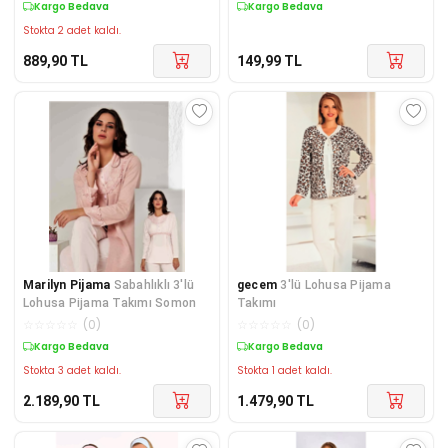
Kargo Bedava
Kargo Bedava
Stokta 2 adet kaldı.
889,90
TL
149,99
TL
Marilyn Pijama
Sabahlıklı 3'lü
gecem
3'lü Lohusa Pijama
Lohusa Pijama Takımı Somon
Takımı
☆
☆
☆
☆
☆
(
0
)
☆
☆
☆
☆
☆
(
0
)
Kargo Bedava
Kargo Bedava
Stokta 3 adet kaldı.
Stokta 1 adet kaldı.
2.189,90
TL
1.479,90
TL