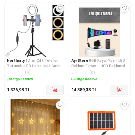
Northcity
1,1 m Çift Telefon
AyrStore
RGB Kayar Yazılı LED
Tutuculu LED Halka Işıklı Canlı
Reklam Ekranı – USB Bağlantılı
Yayın Tripodu - Selfie TikTok
Esnek Tasarım
☆
☆
☆
☆
☆
(
0
)
☆
☆
☆
☆
☆
(
0
)
Makyaj Standı
Kargo Bedava
Kargo Bedava
1.326,98
TL
14.389,38
TL