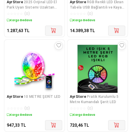
AyrStore
2025 Orijinal LED El
AyrStore
RGB Renkli LED Ekran
Park Uyarı Sistemi Uzaktan
Tabela USB Bağlantılı ve Kayan
Kumandalı
Yazı Destekli
☆
☆
☆
☆
☆
(
0
)
☆
☆
☆
☆
☆
(
0
)
Kargo Bedava
Kargo Bedava
1.287,63
TL
14.389,38
TL
AyrStore
10 METRE ŞERİT LED
AyrStore
Pratik Kurulumlu 5
Metre Kumandalı Şerit LED
☆
☆
☆
☆
☆
(
0
)
☆
☆
☆
☆
☆
(
0
)
Kargo Bedava
Kargo Bedava
947,33
TL
720,46
TL