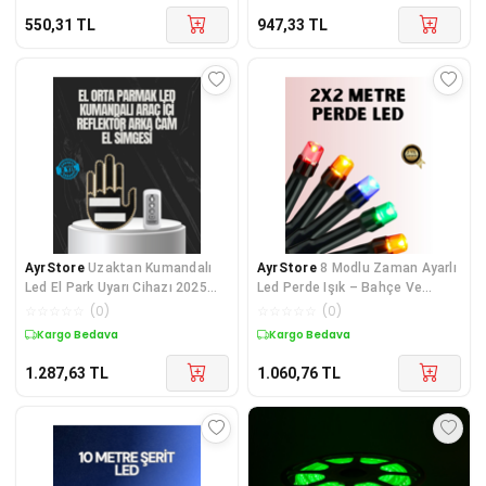
550,31
TL
947,33
TL
AyrStore
Uzaktan Kumandalı
AyrStore
8 Modlu Zaman Ayarlı
Led El Park Uyarı Cihazı 2025
Led Perde Işık – Bahçe Ve
Model A Kalite
Balkon Dekorasyonu
☆
☆
☆
☆
☆
(
0
)
☆
☆
☆
☆
☆
(
0
)
Kargo Bedava
Kargo Bedava
1.287,63
TL
1.060,76
TL