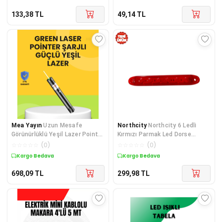
133,38
TL
49,14
TL
Mea Yayın
Uzun Mesafe
Northcity
Northcity 6 Ledli
Görünürlüklü Yeşil Lazer Pointer
Kırmızı Parmak Led Dorse
Şarjlı - Lisinya
Lambası 12-24V Su Geçi
☆
☆
☆
☆
☆
(
0
)
☆
☆
☆
☆
☆
(
0
)
Kargo Bedava
Kargo Bedava
698,09
TL
299,98
TL