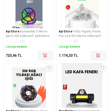
AyrStore
Kumandalı 5 Metre
AyrStore
Yıldız Figürlü Perde
Şerit LED Dekoratif Aydınlatma
Peri Led 3X3 Metre Dekoratif
- ayr2969-4068
Işık
☆
☆
☆
☆
☆
(
0
)
☆
☆
☆
☆
☆
(
0
)
Kargo Bedava
Kargo Bedava
720,46
TL
1.174,20
TL
AyrStore
Festivaller ve Özel
Northcity
Profesyonel Şarjlı