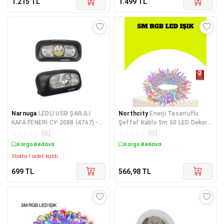
1.215
TL
1.499
TL
Narnuga
LEDLİ USB ŞARJLI
Northcity
Enerji Tasarruflu
KAFA FENERİ CY-2088 (4767) -
Şeffaf Kablo 5m 50 LED Dekor
MCT8515-6005
Işığı - Zarif ve Minimalist
☆
☆
☆
☆
☆
(
0
)
☆
☆
☆
☆
☆
(
0
)
Aydınlatma Çözümü
Kargo Bedava
Kargo Bedava
Stokta 1 adet kaldı.
699
TL
566,98
TL