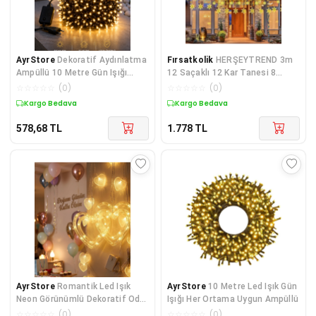
AyrStore
Dekoratif Aydınlatma
Fırsatkolik
HERŞEYTREND 3m
Ampüllü 10 Metre Gün Işığı
12 Saçaklı 12 Kar Tanesi 8
Şerit Led
Fonksiyonlu
☆
☆
☆
☆
☆
(
0
)
☆
☆
☆
☆
☆
(
0
)
Kargo Bedava
Kargo Bedava
578,68
TL
1.778
TL
AyrStore
Romantik Led Işık
AyrStore
10 Metre Led Işık Gün
Neon Görünümlü Dekoratif Oda
Işığı Her Ortama Uygun Ampüllü
Lambası
☆
☆
☆
☆
☆
(
0
)
☆
☆
☆
☆
☆
(
0
)