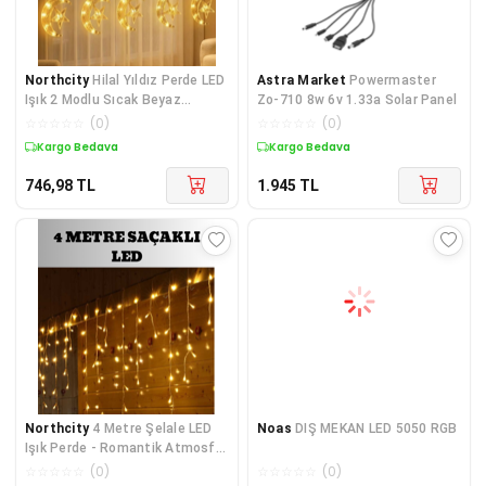
Northcity
Hilal Yıldız Perde LED
Astra Market
Powermaster
Işık 2 Modlu Sıcak Beyaz
Zo-710 8w 6v 1.33a Solar Panel
Dekoratif Aydınlatma
☆
☆
☆
☆
☆
(
0
)
☆
☆
☆
☆
☆
(
0
)
Kargo Bedava
Kargo Bedava
746,98
TL
1.945
TL
Northcity
4 Metre Şelale LED
Noas
DIŞ MEKAN LED 5050 RGB
Işık Perde - Romantik Atmosfer
ve Etkileyici Dekorasyon
☆
☆
☆
☆
☆
(
0
)
☆
☆
☆
☆
☆
(
0
)