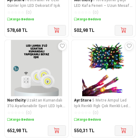
Günler İçin LED Dekoratif Işık
LED Kafa Feneri – Uzun Mesafe
+ Ortam Aydınlatması
☆
☆
☆
☆
☆
(
0
)
☆
☆
☆
☆
☆
(
0
)
Kargo Bedava
Kargo Bedava
578,68
TL
502,98
TL
Northcity
Uzaktan Kumandalı
AyrStore
5 Metre Ampul Led
3’lü Ayarlanabilir Spot LED Işık
Işık Renkli Rgb Çok Renkli Led
Seti - Kablosuz ve Enerji
Aydınlatma
☆
☆
☆
☆
☆
(
0
)
☆
☆
☆
☆
☆
(
0
)
Tasarruflu Ev Dekorasyonu
Kargo Bedava
Kargo Bedava
652,98
TL
550,31
TL