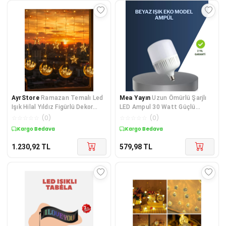
AyrStore
Ramazan Temalı Led
Mea Yayın
Uzun Ömürlü Şarjlı
Işık Hilal Yıldız Figürlü Dekor
LED Ampul 30 Watt Güçlü
Lambası
Aydınlatma - Lisinya
☆
☆
☆
☆
☆
(
0
)
☆
☆
☆
☆
☆
(
0
)
Kargo Bedava
Kargo Bedava
1.230,92
TL
579,98
TL