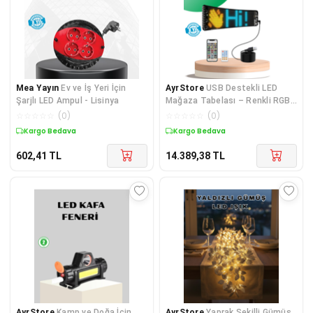
Mea Yayın
Ev ve İş Yeri İçin
AyrStore
USB Destekli LED
Şarjlı LED Ampul - Lisinya
Mağaza Tabelası – Renkli RGB
Kayan Yazı Paneli
☆
☆
☆
☆
☆
(
0
)
☆
☆
☆
☆
☆
(
0
)
Kargo Bedava
Kargo Bedava
602,41
TL
14.389,38
TL
AyrStore
Kamp ve Doğa İçin
AyrStore
Yaprak Şekilli Gümüş