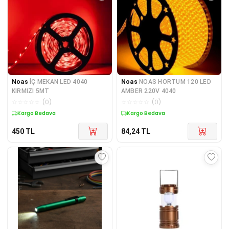
Noas
İÇ MEKAN LED 4040
Noas
NOAS HORTUM 120 LED
KIRMIZI 5MT
AMBER 220V 4040
☆
☆
☆
☆
☆
(
0
)
☆
☆
☆
☆
☆
(
0
)
Kargo Bedava
Kargo Bedava
450
TL
84,24
TL