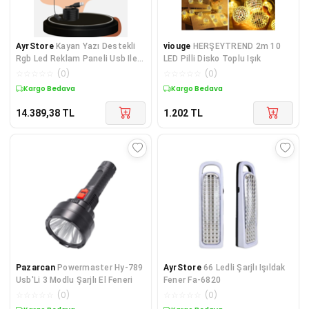
AyrStore
Kayan Yazı Destekli
viouge
HERŞEYTREND 2m 10
Rgb Led Reklam Paneli Usb Ile
LED Pilli Disko Toplu Işık
Kolay Kurulumlu
☆
☆
☆
☆
☆
(
0
)
☆
☆
☆
☆
☆
(
0
)
Kargo Bedava
Kargo Bedava
14.389,38
TL
1.202
TL
Pazarcan
Powermaster Hy-789
AyrStore
66 Ledli Şarjlı Işıldak
Usb'Li 3 Modlu Şarjlı El Feneri
Fener Fa-6820
☆
☆
☆
☆
☆
(
0
)
☆
☆
☆
☆
☆
(
0
)