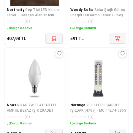
Northcity
Cep Tipi LED Kalem
Woody Sofia
Solar Şarjlı Güneş
Fener – Hassas Alanlar İçin
Enerjili Fan Kamp Feneri Güneş
Pratik ve Tasarım Çözümü
Paneli Kamp Şar
☆
☆
☆
☆
☆
(
0
)
☆
☆
☆
☆
☆
(
0
)
Kargo Bedava
Kargo Bedava
407,98
TL
591
TL
Noas
NOAS 7W E14 BUJİ LED
Narnuga
20+1 LEDLİ ŞARJLI
AMPUL BEYAZ IŞIK 20ADET
IŞILDAK (4767) - MCT4274-5855
☆
☆
☆
☆
☆
(
0
)
☆
☆
☆
☆
☆
(
0
)
Kargo Bedava
Kargo Bedava