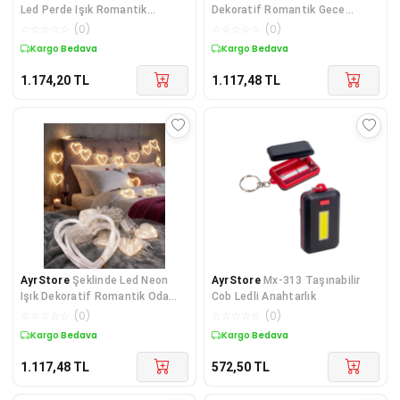
Led Perde Işık Romantik
Dekoratif Romantik Gece
Dekorasyon
Ortam Işığı
☆
☆
☆
☆
☆
(
0
)
☆
☆
☆
☆
☆
(
0
)
Kargo Bedava
Kargo Bedava
1.174,20
TL
1.117,48
TL
AyrStore
Şeklinde Led Neon
AyrStore
Mx-313 Taşınabilir
Işık Dekoratif Romantik Oda
Cob Ledli Anahtarlık
Duvar Lambası
☆
☆
☆
☆
☆
(
0
)
☆
☆
☆
☆
☆
(
0
)
Kargo Bedava
Kargo Bedava
1.117,48
TL
572,50
TL