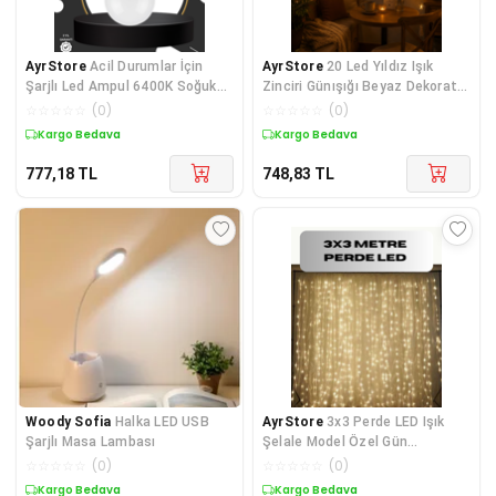
AyrStore
Acil Durumlar İçin
AyrStore
20 Led Yıldız Işık
Şarjlı Led Ampul 6400K Soğuk
Zinciri Günışığı Beyaz Dekoratif
Beyaz 30 Watt
Süs Lambası
☆
☆
☆
☆
☆
(
0
)
☆
☆
☆
☆
☆
(
0
)
Kargo Bedava
Kargo Bedava
777,18
TL
748,83
TL
Woody Sofia
Halka LED USB
AyrStore
3x3 Perde LED Işık
Şarjlı Masa Lambası
Şelale Model Özel Gün
Dekoratif Aydınlatma
☆
☆
☆
☆
☆
(
0
)
☆
☆
☆
☆
☆
(
0
)
Kargo Bedava
Kargo Bedava