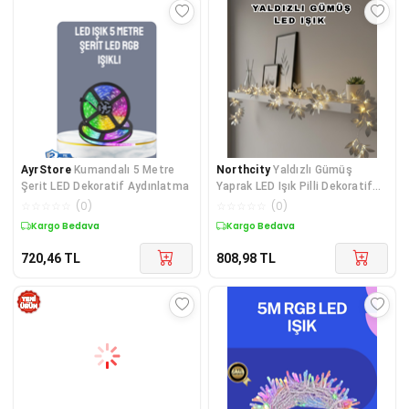
AyrStore
Kumandalı 5 Metre
Northcity
Yaldızlı Gümüş
Şerit LED Dekoratif Aydınlatma
Yaprak LED Işık Pilli Dekoratif
Ortam ve Yılbaşı Aydınlatması -
☆
☆
☆
☆
☆
(
0
)
☆
☆
☆
☆
☆
(
0
)
Sıcak Hava Yaratın
Kargo Bedava
Kargo Bedava
720,46
TL
808,98
TL