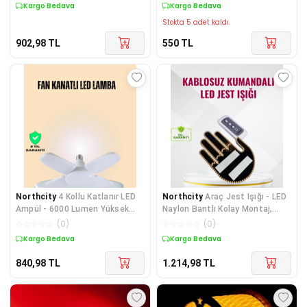
Kargo Bedava
Kargo Bedava
Stokta 5 adet kaldı.
902,98
TL
550
TL
Northcity
4 Kollu Katlanır LED
Northcity
Araç Jest Işığı - LED
Ampül - 6000 Lumen Yüksek
Naylon Bantlı Kolay Montaj,
Işık Gücü ve Beyaz Işık
Uzaktan Kumandalı 25m
☆
☆
☆
☆
☆
(
0
)
☆
☆
☆
☆
☆
(
0
)
Kargo Bedava
Kargo Bedava
840,98
TL
1.214,98
TL