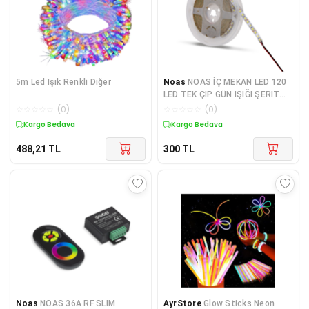
5m Led Işık Renkli Diğer
Noas
NOAS İÇ MEKAN LED 120
LED TEK ÇİP GÜN IŞIĞI ŞERİT
LED
☆
☆
☆
☆
☆
(
0
)
☆
☆
☆
☆
☆
(
0
)
Kargo Bedava
Kargo Bedava
488,21
TL
300
TL
Noas
NOAS 36A RF SLIM
AyrStore
Glow Sticks Neon