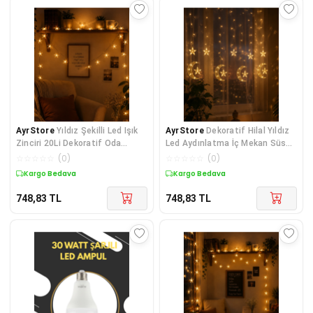
AyrStore
Yıldız Şekilli Led Işık
AyrStore
Dekoratif Hilal Yıldız
Zinciri 20Li Dekoratif Oda
Led Aydınlatma İç Mekan Süs
Aydınlatması
Lambası
☆
☆
☆
☆
☆
(
0
)
☆
☆
☆
☆
☆
(
0
)
Kargo Bedava
Kargo Bedava
748,83
TL
748,83
TL