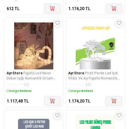
612
TL
1.174,20
TL
AyrStore
Figürlü Led Neon
AyrStore
Prizli Perde Led Işık
Dekor Işığı Romantik Ortam
Yıldız Ve Ay Figürlü Romantik
Aydınlatması
Aydınlatma
☆
☆
☆
☆
☆
(
0
)
☆
☆
☆
☆
☆
(
0
)
Kargo Bedava
Kargo Bedava
1.117,48
TL
1.174,20
TL