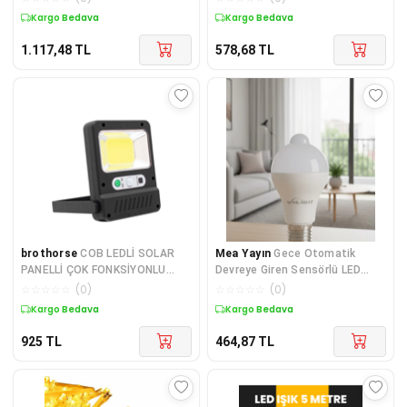
Kargo Bedava
Kargo Bedava
1.117,48
TL
578,68
TL
brothorse
COB LEDLİ SOLAR
Mea Yayın
Gece Otomatik
PANELLİ ÇOK FONKSİYONLU
Devreye Giren Sensörlü LED
LAMBA (81)
Lamba - Lisinya
☆
☆
☆
☆
☆
(
0
)
☆
☆
☆
☆
☆
(
0
)
Kargo Bedava
Kargo Bedava
925
TL
464,87
TL