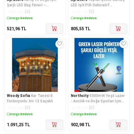
Şarjlı LED Baş Feneri –
LED Işık Pilli Dekoratif
Mıknatıslı, Su Geçirmez
Aydınlatma
☆
☆
☆
☆
☆
(
0
)
☆
☆
☆
☆
☆
(
0
)
Kargo Bedava
Kargo Bedava
521,96
TL
805,55
TL
Woody Sofia
Kar Tanesi 8
Northcity
5000mW Yeşil Lazer
Fonksiyonlu 3m 12 Saçaklı
- Avcılık ve Doğa Sporları İçin
Uzun Menzilli Güçlü İşaretçi
☆
☆
☆
☆
☆
(
0
)
☆
☆
☆
☆
☆
(
0
)
Kargo Bedava
Kargo Bedava
1.091,25
TL
902,98
TL