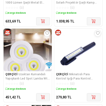
1000 Lümen Şarjlı Metal El
Solarlı Projektör Şarjlı Kamp
Feneri
Spot El Feneri
☆
☆
☆
☆
☆
(
0
)
☆
☆
☆
☆
☆
(
0
)
Kargo Bedava
Kargo Bedava
633,69
TL
1.038,95
TL
ÇERÇİCİ
Uzaktan Kumandalı
ÇERÇİCİ
Mıknatıslı Para
Yapışkanlı Led Spot Lamba Wt-
Kontrol Işığı Para Kontrol
364
Lambası Wt-307
☆
☆
☆
☆
☆
(
0
)
☆
☆
☆
☆
☆
(
0
)
Kargo Bedava
Kargo Bedava
451,42
TL
279,80
TL