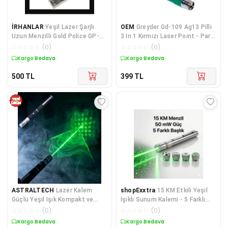
İRHANLAR
Yeşil Lazer Şarjlı
OEM
Greyder Gd-109 Ag13 Pilli
Uzun Menzilli Gold Police GP-
3 In 1 Kırmızı Laser Poınt - Para
003 Pointer Anahtarlı Şık
Kontrol Ve El Feneri
☆
☆
☆
☆
☆
(
0
)
☆
☆
☆
☆
☆
(
0
)
Kutusunda Döner Başlıklı
Kargo Bedava
Kargo Bedava
500
TL
399
TL
ASTRALTECH
Lazer Kalem
shopExxtra
15 KM Etkili Yeşil
Güçlü Yeşil Işık Kompakt ve
Işıklı Sunum Kalemi - 5 Farklı
Pratik Kullanım
Başlıklı 2 Lİ
☆
☆
☆
☆
☆
(
0
)
☆
☆
☆
☆
☆
(
0
)
Kargo Bedava
Kargo Bedava