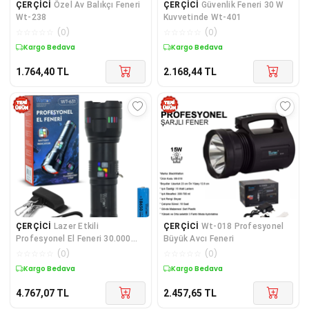
ÇERÇİCİ
Özel Av Balıkçı Feneri
ÇERÇİCİ
Güvenlik Feneri 30 W
Wt-238
Kuvvetinde Wt-401
☆
☆
☆
☆
☆
(
0
)
☆
☆
☆
☆
☆
(
0
)
Kargo Bedava
Kargo Bedava
1.764,40
TL
2.168,44
TL
ÇERÇİCİ
Lazer Etkili
ÇERÇİCİ
Wt-018 Profesyonel
Profesyonel El Feneri 30.000
Büyük Avcı Feneri
Lümen Wt-631
☆
☆
☆
☆
☆
(
0
)
☆
☆
☆
☆
☆
(
0
)
Kargo Bedava
Kargo Bedava
4.767,07
TL
2.457,65
TL