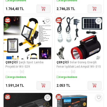
Kargo Bedava
Kargo Bedava
1.764,40
TL
2.746,25
TL
ÇERÇİCİ
Şarjlı Spot Lamba
ÇERÇİCİ
Solar Güneş Enerjili
Projektör Wt-329
Fener Işıldak Led Ampül Wt-315
☆
☆
☆
☆
☆
(
0
)
☆
☆
☆
☆
☆
(
0
)
Kargo Bedava
Kargo Bedava
1.591,24
TL
2.053
TL