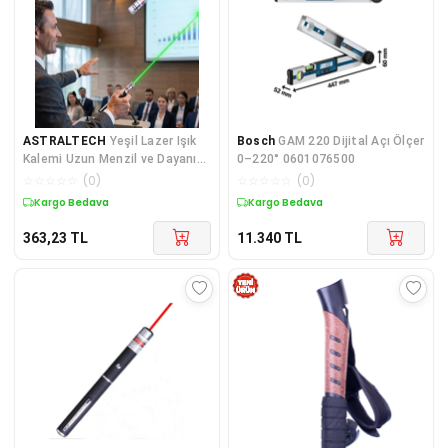
ASTRALTECH
Yeşil Lazer Işık
Bosch
GAM 220 Dijital Açı Ölçer
Kalemi Uzun Menzil ve Dayanıklı
0–220° 0601076500
Gövde
☆
☆
☆
☆
☆
(
0
)
☆
☆
☆
☆
☆
(
0
)
Kargo Bedava
Kargo Bedava
363,23
TL
11.340
TL