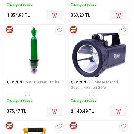
Kargo Bedava
Kargo Bedava
1.854,93
TL
363,23
TL
ÇERÇİCİ
Domuz Savar Lamba
ÇERÇİCİ
600 Metre Menzil
Güvenlik Feneri 30 W
Kuvvetinde
☆
☆
☆
☆
☆
(
0
)
☆
☆
☆
☆
☆
(
0
)
Kargo Bedava
Kargo Bedava
375,47
TL
2.140,49
TL