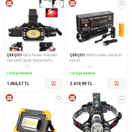
ÇERÇİCİ
Kafa Feneri 4 Modlu
ÇERÇİCİ
3000 Lümen Güçlü El
Sensörlü Şarjlı Güçlü Kafa
Feneri
Lambası Wt-248
☆
☆
☆
☆
☆
(
0
)
☆
☆
☆
☆
☆
(
0
)
Kargo Bedava
Kargo Bedava
1.056,57
TL
2.419,99
TL