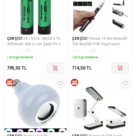
ÇERÇİCİ
F.b.ı Vtc6 18650 3.7v
ÇERÇİCİ
Polizei 10 Km Menzilli
3000mah 30a Li-ion Şarjlı Pil +
Tek Başlıklı Pilli Yeşil Lazer
Pil Taşıma Kutusu 2'li Set
Uzun Menzil Kutulu Siyah
☆
☆
☆
☆
☆
(
0
)
☆
☆
☆
☆
☆
(
0
)
Kargo Bedava
Kargo Bedava
795,92
TL
714,50
TL
ÇERÇİCİ
Polizei P-028
ÇERÇİCİ
Polizei P-088 Sarjlı