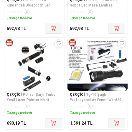
Kumandalı Bluetooth Led
Robot Led Masa Lambası
Ampul
☆
☆
☆
☆
☆
(
0
)
☆
☆
☆
☆
☆
(
0
)
Kargo Bedava
Kargo Bedava
592,98
TL
592,98
TL
ÇERÇİCİ
Polizei Şarjlı Turbo
ÇERÇİCİ
Tg-10 Şarjlı
Yeşil Lazer Pointer Kibrit
Profesyonel Av Feneri Wt-620
Yakabilen Güç 1000mw
☆
☆
☆
☆
☆
(
0
)
☆
☆
☆
☆
☆
(
0
)
Kargo Bedava
Kargo Bedava
690,19
TL
1.591,24
TL