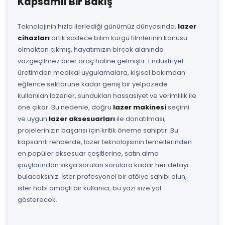
Kapsamlı Bir Bakış
Teknolojinin hızla ilerlediği günümüz dünyasında,
lazer
cihazları
artık sadece bilim kurgu filmlerinin konusu
olmaktan çıkmış, hayatımızın birçok alanında
vazgeçilmez birer araç haline gelmiştir. Endüstriyel
üretimden medikal uygulamalara, kişisel bakımdan
eğlence sektörüne kadar geniş bir yelpazede
kullanılan lazerler, sundukları hassasiyet ve verimlilik ile
öne çıkar. Bu nedenle, doğru
lazer makinesi
seçimi
ve uygun
lazer aksesuarları
ile donatılması,
projelerinizin başarısı için kritik öneme sahiptir. Bu
kapsamlı rehberde, lazer teknolojisinin temellerinden
en popüler aksesuar çeşitlerine, satın alma
ipuçlarından sıkça sorulan sorulara kadar her detayı
bulacaksınız. İster profesyonel bir atölye sahibi olun,
ister hobi amaçlı bir kullanıcı, bu yazı size yol
gösterecek.