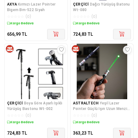
AXYA
Kırmızı Lazer Pointer
ÇERÇİCİ
Dağcı Yürüyüş Batonu
Bigem Bm-522 Siyah
Wt-080
☆
☆
☆
☆
☆
(
0
)
☆
☆
☆
☆
☆
(
0
)
Kargo Bedava
Kargo Bedava
656,99
TL
724,83
TL
ÇERÇİCİ
Boya Göre Ayarlı Işıklı
ASTRALTECH
Yeşil Lazer
Yürüyüş Bastonu Wt-002
Pointer Güçlü Işın Uzun Menzil
ve Kompakt Tasarım
☆
☆
☆
☆
☆
(
0
)
☆
☆
☆
☆
☆
(
0
)
Kargo Bedava
Kargo Bedava
724,83
TL
363,23
TL