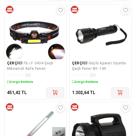
ÇERÇİCİ
F.b.ı F-3434 Şarjlı
ÇERÇİCİ
Güçlü Aparat Uyumlu
Mıknatıslı Kafa Feneri
Şarjlı Fener Wt-149
☆
☆
☆
☆
☆
(
0
)
☆
☆
☆
☆
☆
(
0
)
Kargo Bedava
Kargo Bedava
451,42
TL
1.302,64
TL