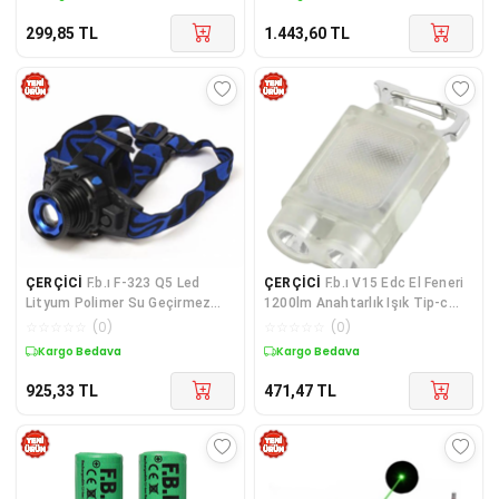
299,85
TL
1.443,60
TL
ÇERÇİCİ
F.b.ı F-323 Q5 Led
ÇERÇİCİ
F.b.ı V15 Edc El Feneri
Lityum Polimer Su Geçirmez
1200lm Anahtarlık Işık Tip-c
Şarjlı Kafa Feneri
Şarj Edilebilir Taşınabilir Mini
☆
☆
☆
☆
☆
(
0
)
☆
☆
☆
☆
☆
(
0
)
Torch Mıknatıs Klips Ile Kamp
Kargo Bedava
Kargo Bedava
Cep Fener
925,33
TL
471,47
TL