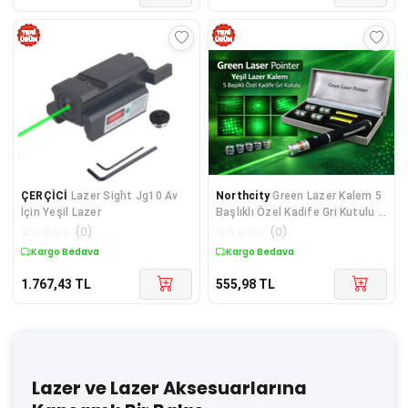
ÇERÇİCİ
Lazer Si̇ght Jg10 Av
Northcity
Green Lazer Kalem 5
İçin Yeşil Lazer
Başlıklı Özel Kadife Gri Kutulu -
Güçlü Işın ve Çoklu Efekt
☆
☆
☆
☆
☆
(
0
)
☆
☆
☆
☆
☆
(
0
)
Kargo Bedava
Kargo Bedava
1.767,43
TL
555,98
TL
Lazer ve Lazer Aksesuarlarına