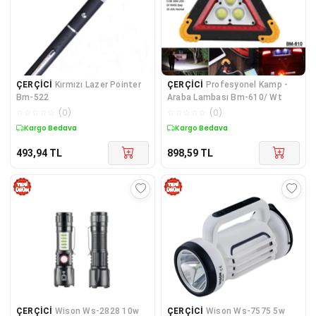
ÇERÇİCİ
Kırmızı Lazer Pointer
ÇERÇİCİ
Profesyonel Kamp -
Bm-522
Araba Lambası Bm-610/ Wt
☆
☆
☆
☆
☆
(
0
)
☆
☆
☆
☆
☆
(
0
)
Kargo Bedava
Kargo Bedava
493,94
TL
898,59
TL
ÇERÇİCİ
Wison Ws-2828 10w
ÇERÇİCİ
Wison Ws-7575 5w