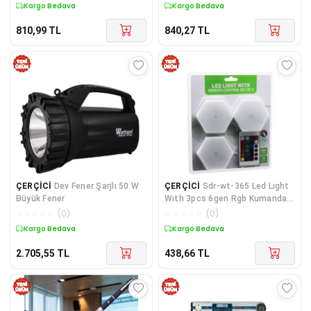
Kargo Bedava
Kargo Bedava
810,99
TL
840,27
TL
ÇERÇİCİ
Dev Fener Şarjlı 50 W
ÇERÇİCİ
Sdr-wt-365 Led Lıght
Büyük Fener
Wıth 3pcs 6gen Rgb Kumandalı
Pilli Dokunmatik Lamba Seti
☆
☆
☆
☆
☆
(
0
)
☆
☆
☆
☆
☆
(
0
)
6led
Kargo Bedava
Kargo Bedava
2.705,55
TL
438,66
TL