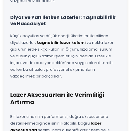
vazgeçilmez bir araçtır.
Diyot ve Yarı İletken Lazerler: Taşınabilirlik
ve Hassasiyet
Küçük boyutları ve düşük enerji tüketimleri ile bilinen
diyot lazerler,
taşınabilir lazer kalemi
ve nokta lazer
gibi ürünlerde sıkça kullanılır. Ölçüm, hizalama, sunum
ve düşük güçlü kazıma işlemleri için idealdir. Özellikle
inşaat ve dekorasyon sektöründe yaygın olarak tercih
edilen bu cihazlar, profesyonel ekipmanların
vazgeçilmez bir parçasıdır.
Lazer Aksesuarları ile Verimliliği
Artırma
Bir lazer cihazının performansı, doğru aksesuarlarla
desteklenmediğinde sınırlı kalabilir. Doğru
lazer
aksesuarları
seçimi, hem güvenliği artırır hem de iş