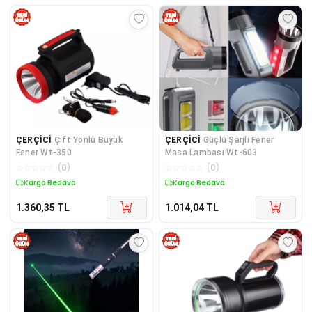
ÇERÇİCİ
Çift Yönlü Büyük
ÇERÇİCİ
Güçlü Şarjlı Fener
Fener Wt-350
Masa Lambası Wt-603
☆
☆
☆
☆
☆
(
0
)
☆
☆
☆
☆
☆
(
0
)
Kargo Bedava
Kargo Bedava
1.360,35
TL
1.014,04
TL