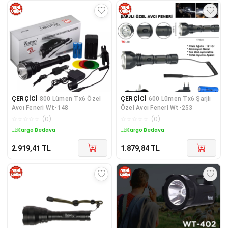
ÇERÇİCİ
800 Lümen Tx6 Özel
ÇERÇİCİ
600 Lümen Tx6 Şarjlı
Avcı Feneri Wt-148
Özel Avcı Feneri Wt-253
☆
☆
☆
☆
☆
(
0
)
☆
☆
☆
☆
☆
(
0
)
Kargo Bedava
Kargo Bedava
2.919,41
TL
1.879,84
TL