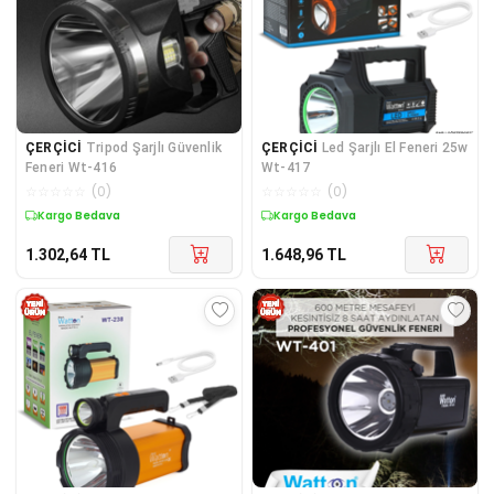
ÇERÇİCİ
Tripod Şarjlı Güvenlik
ÇERÇİCİ
Led Şarjlı El Feneri 25w
Feneri Wt-416
Wt-417
☆
☆
☆
☆
☆
(
0
)
☆
☆
☆
☆
☆
(
0
)
Kargo Bedava
Kargo Bedava
1.302,64
TL
1.648,96
TL