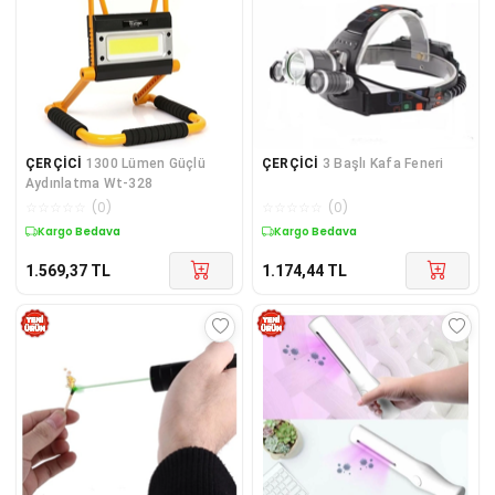
ÇERÇİCİ
1300 Lümen Güçlü
ÇERÇİCİ
3 Başlı Kafa Feneri
Aydınlatma Wt-328
☆
☆
☆
☆
☆
(
0
)
☆
☆
☆
☆
☆
(
0
)
Kargo Bedava
Kargo Bedava
1.569,37
TL
1.174,44
TL