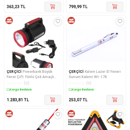
363,23
TL
799,99
TL
ÇERÇİCİ
Powerbank Büyük
ÇERÇİCİ
Kalem Lazer El Feneri
Fener Çift Yönlü Çok Amaçlı
Sunum Kalemi Wt-178
Büyük Fener
☆
☆
☆
☆
☆
(
0
)
☆
☆
☆
☆
☆
(
0
)
Kargo Bedava
Kargo Bedava
1.283,81
TL
253,07
TL