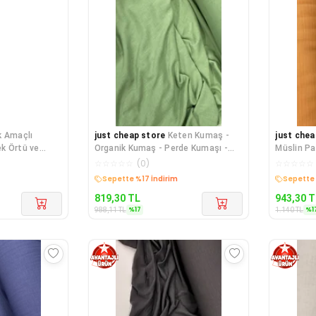
k Amaçlı
just cheap store
Keten Kumaş -
just chea
k Örtü ve
Organik Kumaş - Perde Kumaşı -
Müslin Pa
slin B
Ince Keten - Kıyafet
Battaniye
☆
☆
☆
☆
☆
(
0
)
☆
☆
☆
☆
☆
Kargo Bedava
Kargo B
819,30
TL
943,30
T
%
17
%
1
988,11
TL
1.140
TL