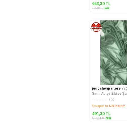
943,30
TL
%
17
1.140
TL
just cheap store
Ya
Simli Abiye Elbise Şa
Mint Yeşil 75
☆
☆
☆
☆
☆
(
0
)
Kargo Bedava
491,30
TL
%
16
586,31
TL