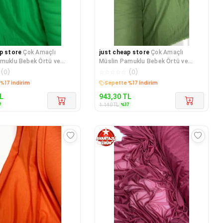
p store
Çok Amaçlı
just cheap store
Çok Amaçlı
muklu Bebek Örtü ve
Müslin Pamuklu Bebek Örtü ve
 Kumaşı Müslin B
Battaniye Kumaşı Müslin B
(
0
)
☆
☆
☆
☆
☆
(
0
)
edava
Kargo Bedava
L
943,30
TL
7
%
17
1.140
TL