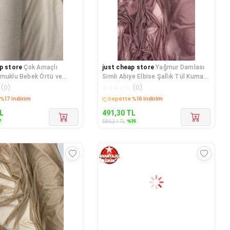
p store
Çok Amaçlı
just cheap store
Yağmur Damlası
muklu Bebek Örtü ve
Simli Abiye Elbise Şallık Tül Kumaş
 Kumaşı Müslin B
Koyu Gül Kurus
(
0
)
☆
☆
☆
☆
☆
(
0
)
edava
Kargo Bedava
L
491,30
TL
7
%
16
586,31
TL