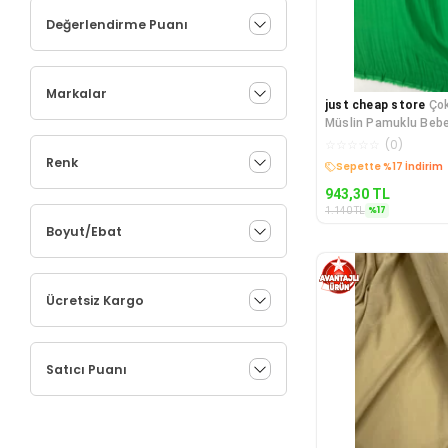
Değerlendirme Puanı
Markalar
just cheap store
Ço
Müslin Pamuklu Bebe
Battaniye Kumaşı Mü
☆
☆
☆
☆
☆
(
0
)
Renk
Kargo Bedava
943,30
TL
%
17
1.140
TL
Boyut/Ebat
Ücretsiz Kargo
Satıcı Puanı