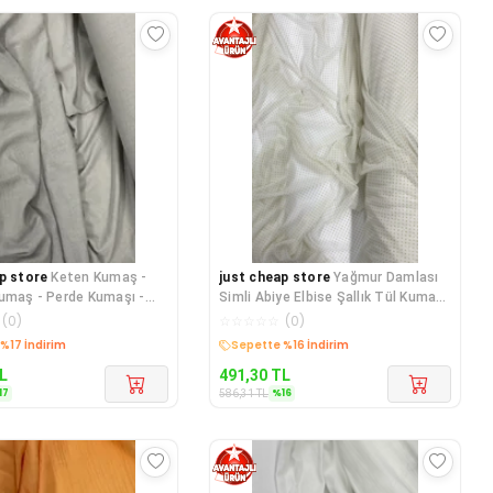
p store
Keten Kumaş -
just cheap store
Yağmur Damlası
umaş - Perde Kumaşı -
Simli Abiye Elbise Şallık Tül Kumaş
n - Kıyafet
Ekru 12
(
0
)
☆
☆
☆
☆
☆
(
0
)
edava
Kargo Bedava
L
491,30
TL
17
%
16
586,31
TL