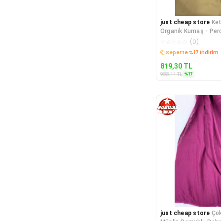
just cheap store
Ke
Organik Kumaş - Per
Ince Keten - Kıyafet
☆
☆
☆
☆
☆
(
0
)
Kargo Bedava
819,30
TL
%
17
988,11
TL
just cheap store
Ço