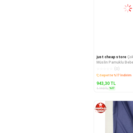
just cheap store
Ço
Müslin Pamuklu Bebe
Battaniye Kumaşı Mü
☆
☆
☆
☆
☆
(
0
)
Kargo Bedava
943,30
TL
%
17
1.140
TL