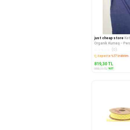
just cheap store
Ke
Organik Kumaş - Per
Ince Keten - Kıyafet
☆
☆
☆
☆
☆
(
0
)
Kargo Bedava
819,30
TL
%
17
988,11
TL