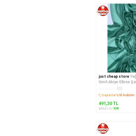
just cheap store
Ya
Simli Abiye Elbise Şa
Zümrüt Yeşili
☆
☆
☆
☆
☆
(
0
)
Kargo Bedava
491,30
TL
%
16
586,31
TL