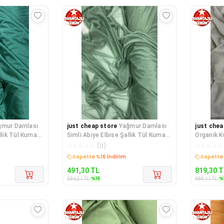
ğmur Damlası
just cheap store
Yağmur Damlası
just chea
llık Tül Kumaş
Simli Abiye Elbise Şallık Tül Kumaş
Organik K
Mint Yeşil 75
Ince Kete
☆
☆
☆
☆
☆
(
0
)
☆
☆
☆
☆
☆
Kargo Bedava
Kargo B
491,30
TL
819,30
T
%
16
%
586,31
TL
988,11
TL