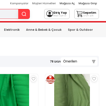
Kampanyalar
Müşteri Hizmetleri
Mağaza Aç
Mağaza Girişi
Giriş Yap
Sepetim
veya üye ol
ürün yok
Elektronik
Anne & Bebek & Çocuk
Spor & Outdoor
78
ürün