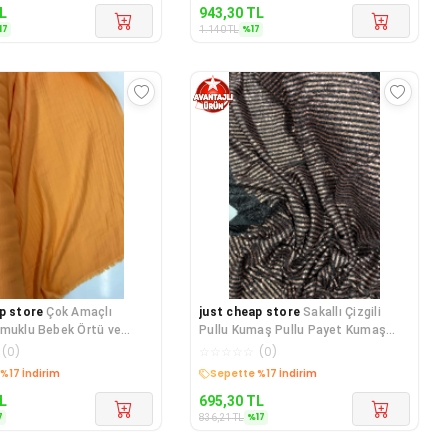
L
943,30
TL
17
%
17
1.140
TL
p store
Çok Amaçlı
just cheap store
Sakallı Çizgili
muklu Bebek Örtü ve
Pullu Kumaş Pullu Payet Kumaş
 Kumaşı Müslin B
Abiye Nişan Düğün
(
0
)
☆
☆
☆
☆
☆
(
0
)
edava
Kargo Bedava
L
695,30
TL
7
%
17
836,21
TL