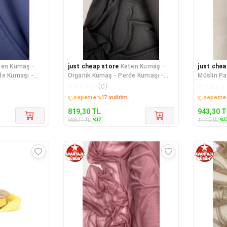
ten Kumaş -
just cheap store
Keten Kumaş -
just chea
de Kumaşı -
Organik Kumaş - Perde Kumaşı -
Müslin Pa
Ince Keten - Kıyafet
Battaniye
☆
☆
☆
☆
☆
(
0
)
☆
☆
☆
☆
☆
Kargo Bedava
Kargo B
819,30
TL
943,30
T
%
17
%
1
988,11
TL
1.140
TL