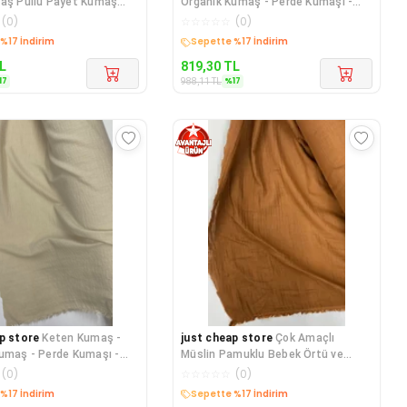
t Kumaş
Organik Kumaş - Perde Kumaşı -
şan Düğün
Ince Keten - Kıyafet
(
0
)
☆
☆
☆
☆
☆
(
0
)
edava
Kargo Bedava
L
819,30
TL
17
%
17
988,11
TL
p store
Keten Kumaş -
just cheap store
Çok Amaçlı
umaş - Perde Kumaşı -
Müslin Pamuklu Bebek Örtü ve
n - Kıyafet
Battaniye Kumaşı Müslin B
(
0
)
☆
☆
☆
☆
☆
(
0
)
edava
Kargo Bedava