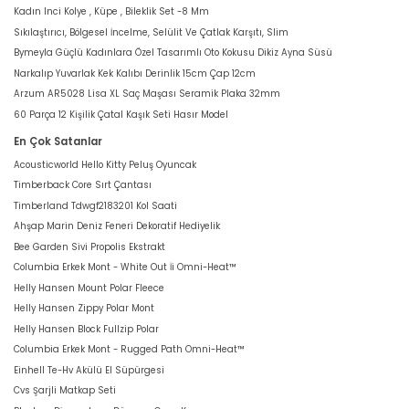
Kadın Inci Kolye , Küpe , Bileklik Set -8 Mm
Sıkılaştırıcı, Bölgesel İncelme, Selülit Ve Çatlak Karşıtı, Slim
Bymeyla Güçlü Kadınlara Özel Tasarımlı Oto Kokusu Dikiz Ayna Süsü
Narkalıp Yuvarlak Kek Kalıbı Derinlik 15cm Çap 12cm
Arzum AR5028 Lisa XL Saç Maşası Seramik Plaka 32mm
60 Parça 12 Kişilik Çatal Kaşık Seti Hasır Model
En Çok Satanlar
Acousticworld Hello Kitty Peluş Oyuncak
Timberback Core Sırt Çantası
Timberland Tdwgf2183201 Kol Saati
Ahşap Marin Deniz Feneri Dekoratif Hediyelik
Bee Garden Sivi Propolis Ekstrakt
Columbia Erkek Mont - White Out İi Omni-Heat™
Helly Hansen Mount Polar Fleece
Helly Hansen Zippy Polar Mont
Helly Hansen Block Fullzip Polar
Columbia Erkek Mont - Rugged Path Omni-Heat™
Einhell Te-Hv Akülü El Süpürgesi
Cvs Şarjli Matkap Seti