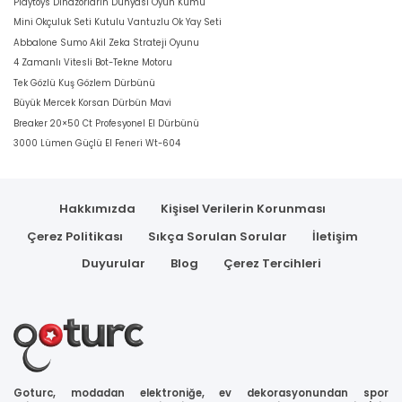
Playtoys Dinazorların Dünyası Oyun Kumu
Mini Okçuluk Seti Kutulu Vantuzlu Ok Yay Seti
Abbalone Sumo Akil Zeka Strateji Oyunu
4 Zamanlı Vitesli Bot-Tekne Motoru
Tek Gözlü Kuş Gözlem Dürbünü
Büyük Mercek Korsan Dürbün Mavi
Breaker 20×50 Ct Profesyonel El Dürbünü
3000 Lümen Güçlü El Feneri Wt-604
Hakkımızda
Kişisel Verilerin Korunması
Çerez Politikası
Sıkça Sorulan Sorular
İletişim
Duyurular
Blog
Çerez Tercihleri
Goturc, modadan elektroniğe, ev dekorasyonundan spor