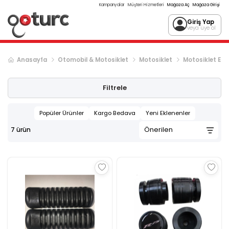
Kampanyalar
Müşteri Hizmetleri
Mağaza Aç
Mağaza Girişi
Giriş Yap
veya üye ol
Anasayfa
Otomobil & Motosiklet
Motosiklet
Motosiklet Eki
Filtrele
Popüler Ürünler
Kargo Bedava
Yeni Eklenenler
7
ürün