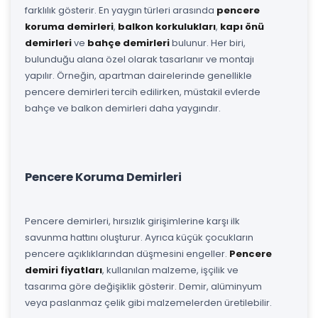
farklılık gösterir. En yaygın türleri arasında
pencere
koruma demirleri
,
balkon korkulukları
,
kapı önü
demirleri
ve
bahçe demirleri
bulunur. Her biri,
bulunduğu alana özel olarak tasarlanır ve montajı
yapılır. Örneğin, apartman dairelerinde genellikle
pencere demirleri tercih edilirken, müstakil evlerde
bahçe ve balkon demirleri daha yaygındır.
Pencere Koruma Demirleri
Pencere demirleri, hırsızlık girişimlerine karşı ilk
savunma hattını oluşturur. Ayrıca küçük çocukların
pencere açıklıklarından düşmesini engeller.
Pencere
demiri fiyatları
, kullanılan malzeme, işçilik ve
tasarıma göre değişiklik gösterir. Demir, alüminyum
veya paslanmaz çelik gibi malzemelerden üretilebilir.