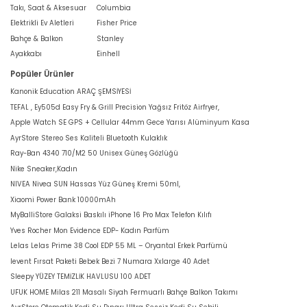
Takı, Saat & Aksesuar
Columbia
Elektrikli Ev Aletleri
Fisher Price
Bahçe & Balkon
Stanley
Ayakkabı
Einhell
Popüler Ürünler
Kanonik Education ARAÇ ŞEMSİYESİ
TEFAL , Ey505d Easy Fry & Grill Precision Yağsız Fritöz Airfryer,
Apple Watch SE GPS + Cellular 44mm Gece Yarısı Alüminyum Kasa
AyrStore Stereo Ses Kaliteli Bluetooth Kulaklık
Ray-Ban 4340 710/M2 50 Unisex Güneş Gözlüğü
Nike Sneaker,Kadın
NIVEA Nivea SUN Hassas Yüz Güneş Kremi 50ml,
Xiaomi Power Bank 10000mAh
MyBalliStore Galaksi Baskılı iPhone 16 Pro Max Telefon Kılıfı
Yves Rocher Mon Evidence EDP- Kadın Parfüm
Lelas Lelas Prime 38 Cool EDP 55 ML – Oryantal Erkek Parfümü
levent Fırsat Paketi Bebek Bezi 7 Numara Xxlarge 40 Adet
Sleepy YÜZEY TEMİZLİK HAVLUSU 100 ADET
UFUK HOME Milas 211 Masalı Siyah Fermuarlı Bahçe Balkon Takımı