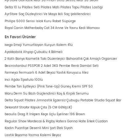
AyrStore Otomatik Kedi Su Pınarı Ultra Sessiz Kedi Su Sebili
Delta 10 lu Pilates Seti Pilates Matı Pilates Topu Pilates Lastiği
AyrStore Saç Düzleştirici Ve Maşa İkili Saç Şekillendirici
Philips 5000 Serisi Islak Kuru Robot Süpürge
Royal Canin Motherbaby Cat 34 Anne Ve Yavru Kedi Maması
En Favori Ürünler
İsego Emoji Yumurtlayan Kurşun Kalem 4'lü
Ayakkabılık Ahşap Çubuklu 4 Bölmeli
2 Katlı Banyo Kozmetik Takı Düzenleyici Baharatlık Çok Amaçlı Organizer
Besinistanbul PSSPOR 2 Adet 3KG Pembe Renk Dambıl Seti
Formeya Fermuarlı 6 Adet Beyaz Yastık Koruyucu Alez
İnci Ağda Spatula 100lü
Pembe Ton Eşitleyici (Pink Tone-Up) Güneş Kremi SPF 50
Maru.Derm Su Bazlı Güçlendirici Kaş & Kirpik Serumu
Delta Squat Pilates Jimnastik Egzersiz Çubuğu Portable Studio Squat Bar
Dekoratif Strafor Köpük Çıta (5 CM GENİŞLİK)
beaulis Drag It Inkpen Keçe Uçlu Eyeliner 196 Brown
Regular Show Mordecai & Rigby Haters Gonna Hate Erkek Cüzdan
Kadın Puantiye Desenli Mini Şort Etek Siyah
Lastik Boyama Yazma Kalemi Beyaz