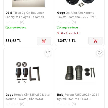
OEM
Titan Cg Ön Basamak
Gogo
Ön Arka Aks Koruma
Lastiği 2 Ad Ayak Basamak
Takozu Yamaha R25 2019 -
Lastiği
2021 Uyumlu
☆
☆
☆
☆
☆
(
0
)
☆
☆
☆
☆
☆
(
0
)
Kargo Bedava
Kargo Bedava
Stokta 3 adet kaldı.
331,62
TL
1.347,13
TL
Gogo
Honda Cbr 125-250 Motor
Bajaj
Pulsar F250 2022 - 2024
Koruma Takozu, Cbr Motor
Uyumlu Koruma Takozu
Koruma Takozu
☆
☆
☆
☆
☆
(
0
)
☆
☆
☆
☆
☆
(
0
)