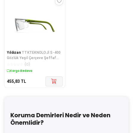
Yıldızan
TTKTEKNOLOJİ S-400
Gözlük Yeşil Çerçeve Şeffaf
KRK 395519
☆
☆
☆
☆
☆
(
0
)
Kargo Bedava
455,83
TL
Koruma Demirleri Nedir ve Neden
Önemlidir?