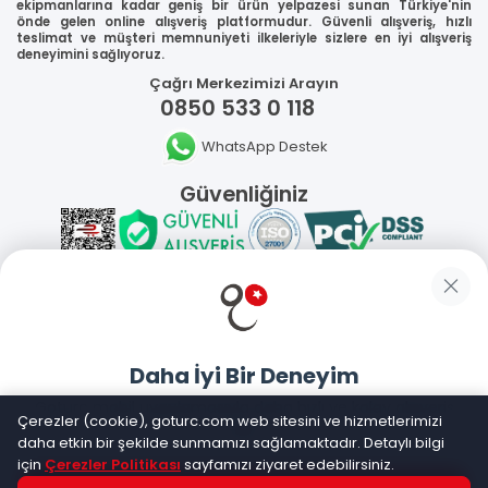
ekipmanlarına kadar geniş bir ürün yelpazesi sunan Türkiye'nin
önde gelen online alışveriş platformudur. Güvenli alışveriş, hızlı
teslimat ve müşteri memnuniyeti ilkeleriyle sizlere en iyi alışveriş
deneyimini sağlıyoruz.
Çağrı Merkezimizi Arayın
0850 533 0 118
WhatsApp Destek
Güvenliğiniz
Sosyal Medya
Daha İyi Bir Deneyim
Mobil Uygulamalarımız
Goturc mobil uygulamasıyla daha hızlı ve kolay alışveriş
Çerezler (cookie), goturc.com web sitesini ve hizmetlerimizi
yapın
daha etkin bir şekilde sunmamızı sağlamaktadır. Detaylı bilgi
için
Çerezler Politikası
sayfamızı ziyaret edebilirsiniz.