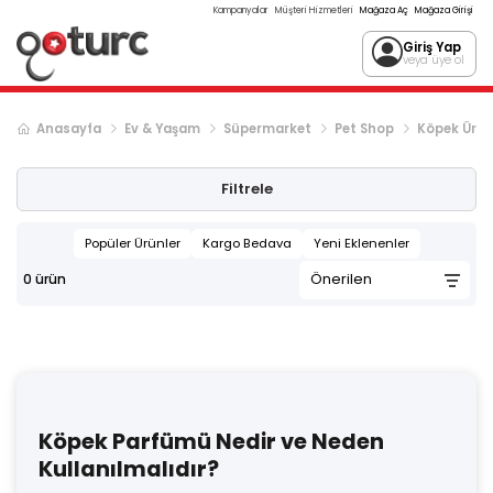
Kampanyalar
Müşteri Hizmetleri
Mağaza Aç
Mağaza Girişi
Giriş Yap
veya üye ol
Anasayfa
Ev & Yaşam
Süpermarket
Pet Shop
Köpek Ürün
Filtrele
Popüler Ürünler
Kargo Bedava
Yeni Eklenenler
0
ürün
Köpek Parfümü Nedir ve Neden
Kullanılmalıdır?