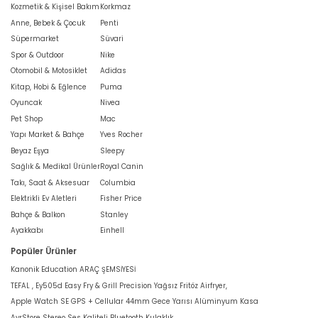
Kozmetik & Kişisel Bakım
Korkmaz
Anne, Bebek & Çocuk
Penti
Süpermarket
Süvari
Spor & Outdoor
Nike
Otomobil & Motosiklet
Adidas
Kitap, Hobi & Eğlence
Puma
Oyuncak
Nivea
Pet Shop
Mac
Yapı Market & Bahçe
Yves Rocher
Beyaz Eşya
Sleepy
Sağlık & Medikal Ürünler
Royal Canin
Takı, Saat & Aksesuar
Columbia
Elektrikli Ev Aletleri
Fisher Price
Bahçe & Balkon
Stanley
Ayakkabı
Einhell
Popüler Ürünler
Kanonik Education ARAÇ ŞEMSİYESİ
TEFAL , Ey505d Easy Fry & Grill Precision Yağsız Fritöz Airfryer,
Apple Watch SE GPS + Cellular 44mm Gece Yarısı Alüminyum Kasa
AyrStore Stereo Ses Kaliteli Bluetooth Kulaklık