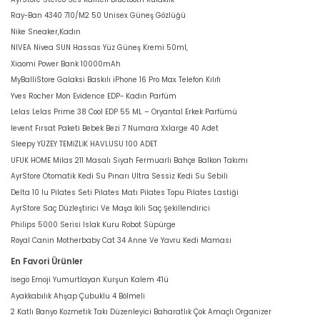
Ray-Ban 4340 710/M2 50 Unisex Güneş Gözlüğü
Nike Sneaker,Kadın
NIVEA Nivea SUN Hassas Yüz Güneş Kremi 50ml,
Xiaomi Power Bank 10000mAh
MyBalliStore Galaksi Baskılı iPhone 16 Pro Max Telefon Kılıfı
Yves Rocher Mon Evidence EDP- Kadın Parfüm
Lelas Lelas Prime 38 Cool EDP 55 ML – Oryantal Erkek Parfümü
levent Fırsat Paketi Bebek Bezi 7 Numara Xxlarge 40 Adet
Sleepy YÜZEY TEMİZLİK HAVLUSU 100 ADET
UFUK HOME Milas 211 Masalı Siyah Fermuarlı Bahçe Balkon Takımı
AyrStore Otomatik Kedi Su Pınarı Ultra Sessiz Kedi Su Sebili
Delta 10 lu Pilates Seti Pilates Matı Pilates Topu Pilates Lastiği
AyrStore Saç Düzleştirici Ve Maşa İkili Saç Şekillendirici
Philips 5000 Serisi Islak Kuru Robot Süpürge
Royal Canin Motherbaby Cat 34 Anne Ve Yavru Kedi Maması
En Favori Ürünler
İsego Emoji Yumurtlayan Kurşun Kalem 4'lü
Ayakkabılık Ahşap Çubuklu 4 Bölmeli
2 Katlı Banyo Kozmetik Takı Düzenleyici Baharatlık Çok Amaçlı Organizer