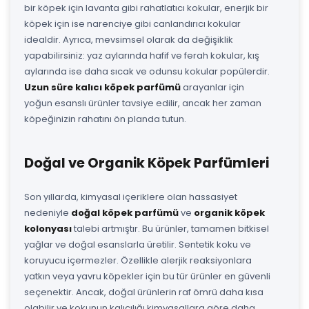
bir köpek için lavanta gibi rahatlatıcı kokular, enerjik bir
köpek için ise narenciye gibi canlandırıcı kokular
idealdir. Ayrıca, mevsimsel olarak da değişiklik
yapabilirsiniz: yaz aylarında hafif ve ferah kokular, kış
aylarında ise daha sıcak ve odunsu kokular popülerdir.
Uzun süre kalıcı köpek parfümü
arayanlar için
yoğun esanslı ürünler tavsiye edilir, ancak her zaman
köpeğinizin rahatını ön planda tutun.
Doğal ve Organik Köpek Parfümleri
Son yıllarda, kimyasal içeriklere olan hassasiyet
nedeniyle
doğal köpek parfümü
ve
organik köpek
kolonyası
talebi artmıştır. Bu ürünler, tamamen bitkisel
yağlar ve doğal esanslarla üretilir. Sentetik koku ve
koruyucu içermezler. Özellikle alerjik reaksiyonlara
yatkın veya yavru köpekler için bu tür ürünler en güvenli
seçenektir. Ancak, doğal ürünlerin raf ömrü daha kısa
olabilir ve kokunun kalıcılığı kimyasallara göre daha