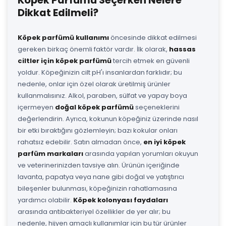
Köpek Parfümü Seçerken Nelere
Dikkat Edilmeli?
Köpek parfümü kullanımı
öncesinde dikkat edilmesi
gereken birkaç önemli faktör vardır. İlk olarak,
hassas
ciltler için köpek parfümü
tercih etmek en güvenli
yoldur. Köpeğinizin cilt pH'ı insanlardan farklıdır; bu
nedenle, onlar için özel olarak üretilmiş ürünler
kullanmalısınız. Alkol, paraben, sülfat ve yapay boya
içermeyen
doğal köpek parfümü
seçeneklerini
değerlendirin. Ayrıca, kokunun köpeğiniz üzerinde nasıl
bir etki bıraktığını gözlemleyin; bazı kokular onları
rahatsız edebilir. Satın almadan önce,
en iyi köpek
parfüm markaları
arasında yapılan yorumları okuyun
ve veterinerinizden tavsiye alın. Ürünün içeriğinde
lavanta, papatya veya nane gibi doğal ve yatıştırıcı
bileşenler bulunması, köpeğinizin rahatlamasına
yardımcı olabilir.
Köpek kolonyası faydaları
arasında antibakteriyel özellikler de yer alır; bu
nedenle, hijyen amaçlı kullanımlar için bu tür ürünler