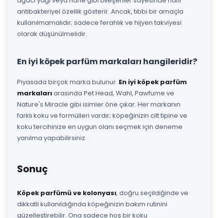
ağacı yağı veya nane gibi bileşenler sayesinde hafif
antibakteriyel özellik gösterir. Ancak, tıbbi bir amaçla
kullanılmamalıdır; sadece ferahlık ve hijyen takviyesi
olarak düşünülmelidir.
En iyi köpek parfüm markaları hangileridir?
Piyasada birçok marka bulunur.
En iyi köpek parfüm
markaları
arasında Pet Head, Wahl, Pawfume ve
Nature's Miracle gibi isimler öne çıkar. Her markanın
farklı koku ve formülleri vardır; köpeğinizin cilt tipine ve
koku tercihinize en uygun olanı seçmek için deneme
yanılma yapabilirsiniz.
Sonuç
Köpek parfümü ve kolonyası
, doğru seçildiğinde ve
dikkatli kullanıldığında köpeğinizin bakım rutinini
güzelleştirebilir. Ona sadece hoş bir koku