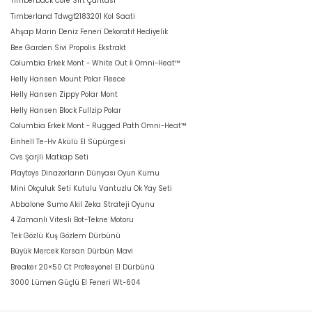
Timberback Core Sırt Çantası
Timberland Tdwgf2183201 Kol Saati
Ahşap Marin Deniz Feneri Dekoratif Hediyelik
Bee Garden Sivi Propolis Ekstrakt
Columbia Erkek Mont - White Out İi Omni-Heat™
Helly Hansen Mount Polar Fleece
Helly Hansen Zippy Polar Mont
Helly Hansen Block Fullzip Polar
Columbia Erkek Mont - Rugged Path Omni-Heat™
Einhell Te-Hv Akülü El Süpürgesi
Cvs Şarjli Matkap Seti
Playtoys Dinazorların Dünyası Oyun Kumu
Mini Okçuluk Seti Kutulu Vantuzlu Ok Yay Seti
Abbalone Sumo Akil Zeka Strateji Oyunu
4 Zamanlı Vitesli Bot-Tekne Motoru
Tek Gözlü Kuş Gözlem Dürbünü
Büyük Mercek Korsan Dürbün Mavi
Breaker 20×50 Ct Profesyonel El Dürbünü
3000 Lümen Güçlü El Feneri Wt-604