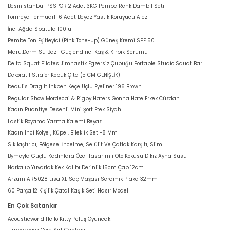
Besinistanbul PSSPOR 2 Adet 3KG Pembe Renk Dambıl Seti
Formeya Fermuarlı 6 Adet Beyaz Yastık Koruyucu Alez
İnci Ağda Spatula 100lü
Pembe Ton Eşitleyici (Pink Tone-Up) Güneş Kremi SPF 50
Maru.Derm Su Bazlı Güçlendirici Kaş & Kirpik Serumu
Delta Squat Pilates Jimnastik Egzersiz Çubuğu Portable Studio Squat Bar
Dekoratif Strafor Köpük Çıta (5 CM GENİŞLİK)
beaulis Drag It Inkpen Keçe Uçlu Eyeliner 196 Brown
Regular Show Mordecai & Rigby Haters Gonna Hate Erkek Cüzdan
Kadın Puantiye Desenli Mini Şort Etek Siyah
Lastik Boyama Yazma Kalemi Beyaz
Kadın Inci Kolye , Küpe , Bileklik Set -8 Mm
Sıkılaştırıcı, Bölgesel İncelme, Selülit Ve Çatlak Karşıtı, Slim
Bymeyla Güçlü Kadınlara Özel Tasarımlı Oto Kokusu Dikiz Ayna Süsü
Narkalıp Yuvarlak Kek Kalıbı Derinlik 15cm Çap 12cm
Arzum AR5028 Lisa XL Saç Maşası Seramik Plaka 32mm
60 Parça 12 Kişilik Çatal Kaşık Seti Hasır Model
En Çok Satanlar
Acousticworld Hello Kitty Peluş Oyuncak