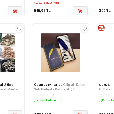
Stokta 5 adet kaldı.
545,97
TL
300
TL
al Ürünler
Cosmos e-ticaret
Kaligrafi Kalem
colezium
Kavak Mantarı
Seti Hediyelik Dekoratif Şık
Gr Paket
leri+ Eğitim
☆
☆
☆
☆
☆
(
0
)
☆
☆
☆
☆
☆
anı Tohumu
Kargo Bedava
Kargo B