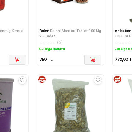
enmiş Kırmızı
Balen
Reishi Mantarı Tablet 300 Mg
colezium
200 Adet
1000 Gr P
☆
☆
☆
☆
☆
(
0
)
☆
☆
☆
☆
☆
Kargo Bedava
Kargo B
769
TL
772,92
T