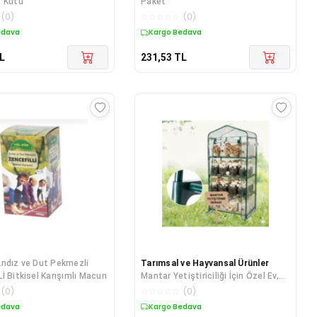
e Kutu
Paket
(
0
)
☆
☆
☆
☆
☆
(
0
)
edava
Kargo Bedava
L
231,53
TL
ndız ve Dut Pekmezli
Tarımsal ve Hayvansal Ürünler
İ Bitkisel Karışımlı Macun
Mantar Yetiştiriciliği İçin Özel Ev,
Balkon, Dış ve İç Mekan Sera Çadır
(
0
)
☆
☆
☆
☆
☆
(
0
)
+ Hediye Üzüm Fidanı Tohumu
edava
Kargo Bedava