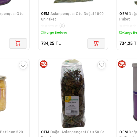
npençesi Otu
OEM
Aslanpençesi Otu Doğal 1000
OEM
Doğa
Gr Paket
Paket
☆
☆
☆
☆
☆
(
0
)
☆
☆
☆
☆
☆
Kargo Bedava
Kargo B
734,25
TL
734,25
T
Patlıcan 520
OEM
Doğal Aslanpençesi Otu 50 Gr
OEM
Doğa