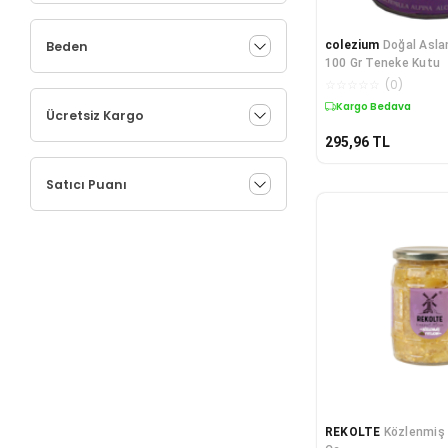
Beden
colezium
Doğal Asla
100 Gr Teneke Kutu
☆
☆
☆
☆
☆
(
0
)
Kargo Bedava
Ücretsiz Kargo
295,96
TL
Satıcı Puanı
REKOLTE
Közlenmiş 