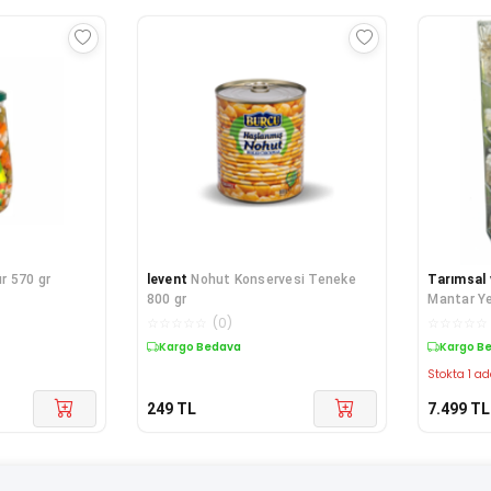
r 570 gr
levent
Nohut Konservesi Teneke
Tarımsal 
800 gr
Mantar Ye
Üzüm Fida
☆
☆
☆
☆
☆
(
0
)
☆
☆
☆
☆
☆
Kargo Bedava
Kargo B
Stokta 1 ad
249
TL
7.499
TL