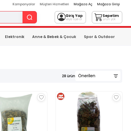
Kampanyalar
Müşteri Hizmetleri
Mağaza Aç
Mağaza Girişi
Giriş Yap
Sepetim
veya üye ol
ürün yok
Elektronik
Anne & Bebek & Çocuk
Spor & Outdoor
28
ürün