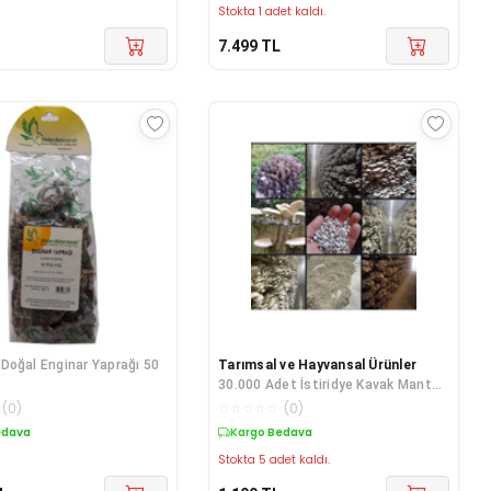
Stokta 1 adet kaldı.
7.499
TL
Doğal Enginar Yaprağı 50
Tarımsal ve Hayvansal Ürünler
30.000 Adet İstiridye Kavak Mantarı
Tohumu + Ekim Poşetleri+ Süpriz
(
0
)
☆
☆
☆
☆
☆
(
0
)
Hediye + Eğitim Kılavuzu
edava
Kargo Bedava
Stokta 5 adet kaldı.