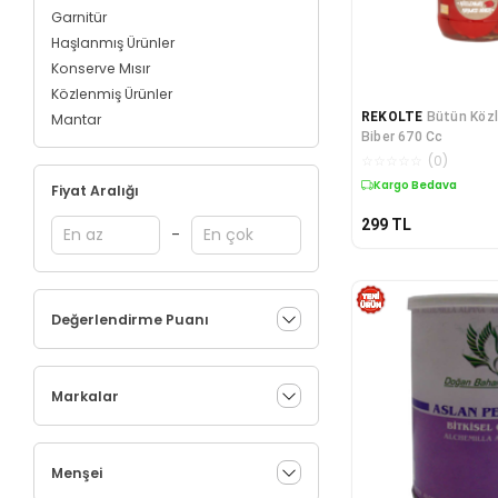
Garnitür
Haşlanmış Ürünler
Konserve Mısır
Közlenmiş Ürünler
REKOLTE
Bütün Közl
Mantar
Biber 670 Cc
☆
☆
☆
☆
☆
(
0
)
Kargo Bedava
Fiyat Aralığı
299
TL
-
Değerlendirme Puanı
Markalar
Menşei