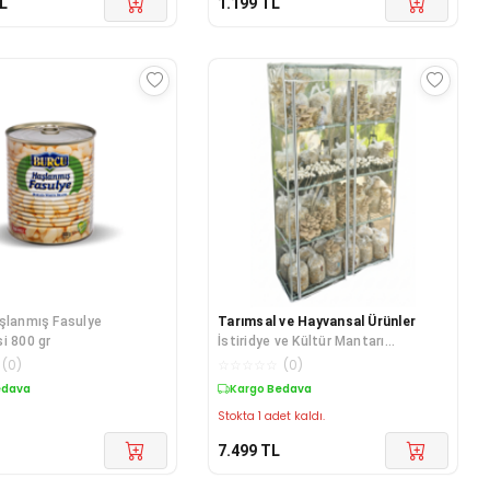
L
1.199
TL
şlanmış Fasulye
Tarımsal ve Hayvansal Ürünler
i 800 gr
İstiridye ve Kültür Mantarı
Yetiştirme Serası + Hediye Üzüm
(
0
)
☆
☆
☆
☆
☆
(
0
)
Fidanı Tohumları
edava
Kargo Bedava
Stokta 1 adet kaldı.
7.499
TL