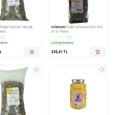
Doğal Enginar Yaprağı
colezium
Doğal Aslanpençesi Otu
aket
50 Gr Paket
(
0
)
☆
☆
☆
☆
☆
(
0
)
edava
Kargo Bedava
L
238,41
TL