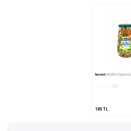
levent
BURCUGarnitü
☆
☆
☆
☆
☆
(
0
)
185
TL