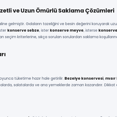
ezzetli ve Uzun Ömürlü Saklama Çözümleri
ne gelmiştir. Gıdaların tazeliğini ve besin değerini koruyarak uz
İster
konserve sebze
, ister
konserve meyve
, isterse
konserve
n seçim kriterlerine, sıkça sorulan sorulardan saklama koşullarına
arı
oyunca tüketime hazır hale getirilir.
Bezelye konservesi
,
mısır
rbalarda, salatalarda ve ana yemeklerde zaman kazandırır. Dikkat 