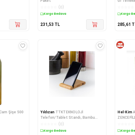
Paket
Gr Tenek
☆
☆
☆
☆
☆
(
0
)
☆
☆
☆
☆
☆
Kargo Bedava
Kargo B
231,53
TL
285,61
T
 Cam Şişe 500
Yıldızan
TTKTEKNOLOJİ
Hel-Kim
A
Telefon/Tablet Standı, Bambu
ZENCEFİLL
Pratik Kullanım Özelliğ
☆
☆
☆
☆
☆
(
0
)
☆
☆
☆
☆
☆
Kargo Bedava
Kargo B