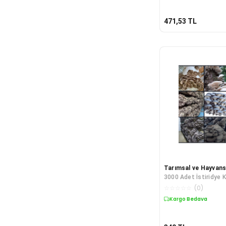
471,53
TL
Tarımsal ve Hayvans
3000 Adet İstiridye 
Tohumu+ Ekim Poşet
☆
☆
☆
☆
☆
(
0
)
Kılavuzu+ Üzüm Fid
Kargo Bedava
Hediye