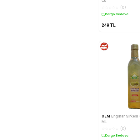
Cc
☆
☆
☆
☆
☆
(
0
)
Kargo Bedava
249
TL
OEM
Enginar Sirkesi
ML
☆
☆
☆
☆
☆
(
0
)
Kargo Bedava