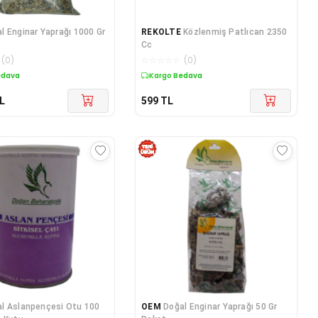
l Enginar Yaprağı 1000 Gr
REKOLTE
Közlenmiş Patlıcan 2350
Cc
(
0
)
☆
☆
☆
☆
☆
(
0
)
edava
Kargo Bedava
L
599
TL
l Aslanpençesi Otu 100
OEM
Doğal Enginar Yaprağı 50 Gr