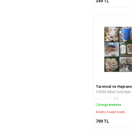
349
TL
Tarımsal ve Hayvans
15000 Adet İstiridye
Tohumu + Ekim Poşet
☆
☆
☆
☆
☆
(
0
)
Kılavuzu+ Üzüm Fid
Kargo Bedava
Hediye
Stokta 4 adet kaldı.
799
TL