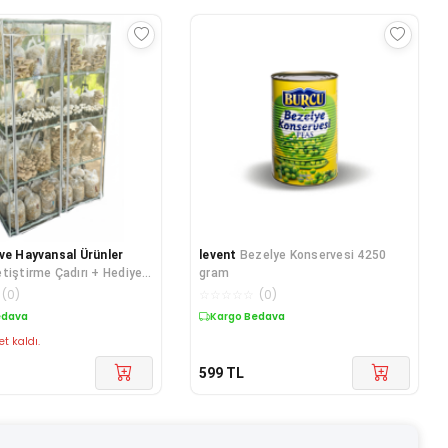
ve Hayvansal Ürünler
levent
Bezelye Konservesi 4250
tiştirme Çadırı + Hediye
gram
nı Tohumları
(
0
)
☆
☆
☆
☆
☆
(
0
)
edava
Kargo Bedava
et kaldı.
599
TL