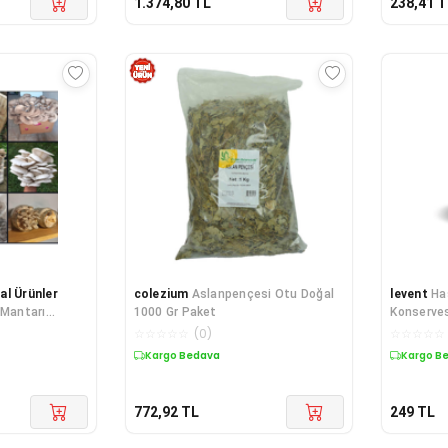
1.374,80
TL
238,41
T
al Ürünler
colezium
Aslanpençesi Otu Doğal
levent
Ha
 Mantarı
1000 Gr Paket
Konserves
leri + Eğitim
☆
☆
☆
☆
☆
(
0
)
☆
☆
☆
☆
☆
anı Tohumu
Kargo Bedava
Kargo B
772,92
TL
249
TL