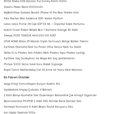
NIVEA Nivea SUN Hassas Yüz Güneş Kremi 50ml,
Xiaomi Power Bank 10000mAh
MyBalliStore Galaksi Baskılı iPhone 16 Pro Max Telefon Kılıfı
Yves Rocher Mon Evidence EDP- Kadın Parfüm
Lelas Lelas Prime 38 Cool EDP 55 ML – Oryantal Erkek Parfümü
levent Fırsat Paketi Bebek Bezi 7 Numara Xxlarge 40 Adet
Sleepy YÜZEY TEMİZLİK HAVLUSU 100 ADET
UFUK HOME Milas 211 Masalı Siyah Fermuarlı Bahçe Balkon Takımı
AyrStore Otomatik Kedi Su Pınarı Ultra Sessiz Kedi Su Sebili
Delta 10 lu Pilates Seti Pilates Matı Pilates Topu Pilates Lastiği
AyrStore Saç Düzleştirici Ve Maşa İkili Saç Şekillendirici
Philips 5000 Serisi Islak Kuru Robot Süpürge
Royal Canin Motherbaby Cat 34 Anne Ve Yavru Kedi Maması
En Favori Ürünler
İsego Emoji Yumurtlayan Kurşun Kalem 4'lü
Ayakkabılık Ahşap Çubuklu 4 Bölmeli
2 Katlı Banyo Kozmetik Takı Düzenleyici Baharatlık Çok Amaçlı Organizer
Besinistanbul PSSPOR 2 Adet 3KG Pembe Renk Dambıl Seti
Formeya Fermuarlı 6 Adet Beyaz Yastık Koruyucu Alez
İnci Ağda Spatula 100lü