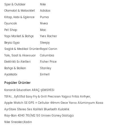
Spor & Outdoor
Nike
Otomobil & Motosiklet
Adidas
Kitap, Hobi & Eğlence
Puma
Oyuncak
Nivea
Pet Shop
Mac
Yapı Market & Bahçe
Yves Rocher
Beyaz Eşya
Sleepy
Sağlık & Medikal Ürünler
Royal Canin
Takı, Saat & Aksesuar
Columbia
Elektrikli Ev Aletleri
Fisher Price
Bahçe & Balkon
Stanley
Ayakkabı
Einhell
Popüler Ürünler
Kanonik Education ARAÇ ŞEMSİYESİ
TEFAL , Ey505d Easy Fry & Grill Precision Yağsız Fritöz Airfryer,
Apple Watch SE GPS + Cellular 44mm Gece Yarısı Alüminyum Kasa
AyrStore Stereo Ses Kaliteli Bluetooth Kulaklık
Ray-Ban 4340 710/M2 50 Unisex Güneş Gözlüğü
Nike Sneaker,Kadın