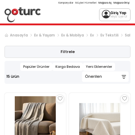
Kampanyalar
Müşteri Hizmetleri
Mağaza Aç
Mağaza Girişi
Giriş Yap
veya üye ol
Anasayfa
Ev & Yaşam
Ev & Mobilya
Ev
Ev Tekstili
Salon
Filtrele
Popüler Ürünler
Kargo Bedava
Yeni Eklenenler
15
ürün