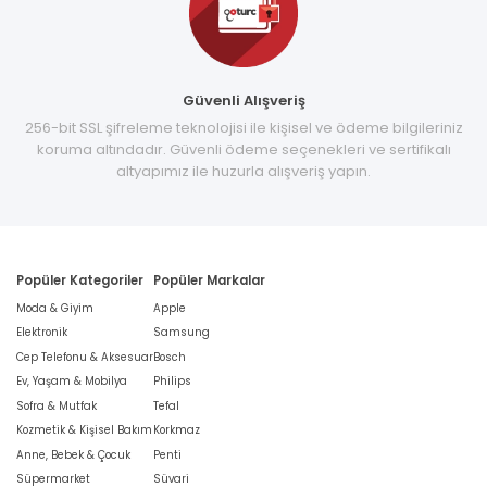
Güvenli Alışveriş
256-bit SSL şifreleme teknolojisi ile kişisel ve ödeme bilgileriniz
koruma altındadır. Güvenli ödeme seçenekleri ve sertifikalı
altyapımız ile huzurla alışveriş yapın.
Popüler Kategoriler
Popüler Markalar
Moda & Giyim
Apple
Elektronik
Samsung
Cep Telefonu & Aksesuar
Bosch
Ev, Yaşam & Mobilya
Philips
Sofra & Mutfak
Tefal
Kozmetik & Kişisel Bakım
Korkmaz
Anne, Bebek & Çocuk
Penti
Süpermarket
Süvari