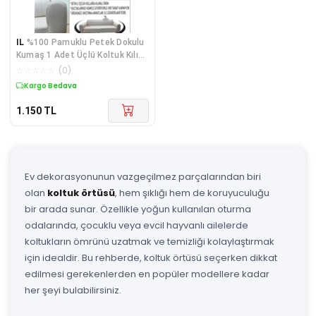
IL
%100 Pamuklu Petek Dokulu
Kumaş 1 Adet Üçlü Koltuk Kılıfı,
Komple Kaplama, Terletmeyen
☆
☆
☆
☆
☆
(
0
)
Yakmayan Kumaş, Detaylı
Kargo Bedava
İşçilik + 2 Adet Kirlent Hediyeli
1.150
TL
Ev dekorasyonunun vazgeçilmez parçalarından biri
olan
koltuk örtüsü
, hem şıklığı hem de koruyuculuğu
bir arada sunar. Özellikle yoğun kullanılan oturma
odalarında, çocuklu veya evcil hayvanlı ailelerde
koltukların ömrünü uzatmak ve temizliği kolaylaştırmak
için idealdir. Bu rehberde, koltuk örtüsü seçerken dikkat
edilmesi gerekenlerden en popüler modellere kadar
her şeyi bulabilirsiniz.