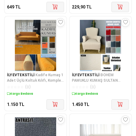
649
TL
229,90
TL
İLYEVTEKSTİLİ
Kadife Kumaş 1
İLYEVTEKSTİLİ
BOHEM
Adet Üçlü Koltuk Kılıfı, Komple
PAMUKLU KUMAŞ SULTAN
Kaplama,
ÇIKINTILI MODEL KOMPLE
☆
☆
☆
☆
☆
(
0
)
☆
☆
☆
☆
☆
(
0
)
GİYDİRME BERJER KILIFI, KALIN
Kargo Bedava
Kargo Bedava
BİR KUMAŞTIR
1.150
TL
1.450
TL