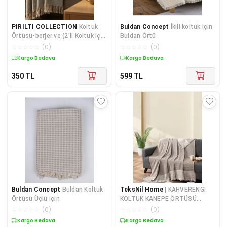
PIRILTI COLLECTION
Koltuk
Buldan Concept
İkili koltuk için
Örtüsü-berjer ve (2’li Koltuk için
Buldan Örtü
Örtü)-(160x170 Ölçü -1 adet )
☆
☆
☆
☆
☆
(
0
)
☆
☆
☆
☆
☆
(
0
)
Kargo Bedava
Kargo Bedava
350
TL
599
TL
Buldan Concept
Buldan Koltuk
TeksNil Home
| KAHVERENGİ
Örtüsü Üçlü için
KOLTUK KANEPE ÖRTÜSÜ
KORUYUCU | KOLTUK ŞALI |
☆
☆
☆
☆
☆
(
0
)
☆
☆
☆
☆
☆
(
0
)
170X20
Kargo Bedava
Kargo Bedava