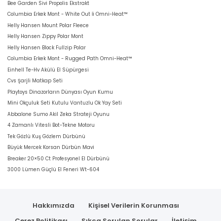
Bee Garden Sivi Propolis Ekstrakt
Columbia Erkek Mont - White Out İi Omni-Heat™
Helly Hansen Mount Polar Fleece
Helly Hansen Zippy Polar Mont
Helly Hansen Block Fullzip Polar
Columbia Erkek Mont - Rugged Path Omni-Heat™
Einhell Te-Hv Akülü El Süpürgesi
Cvs Şarjli Matkap Seti
Playtoys Dinazorların Dünyası Oyun Kumu
Mini Okçuluk Seti Kutulu Vantuzlu Ok Yay Seti
Abbalone Sumo Akil Zeka Strateji Oyunu
4 Zamanlı Vitesli Bot-Tekne Motoru
Tek Gözlü Kuş Gözlem Dürbünü
Büyük Mercek Korsan Dürbün Mavi
Breaker 20×50 Ct Profesyonel El Dürbünü
3000 Lümen Güçlü El Feneri Wt-604
Hakkımızda
Kişisel Verilerin Korunması
Çerez Politikası
Sıkça Sorulan Sorular
İletişim