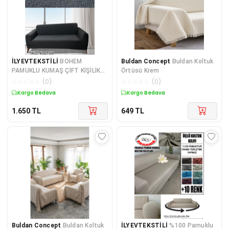
İLYEVTEKSTİLİ
BOHEM
Buldan Concept
Buldan Koltuk
PAMUKLU KUMAŞ ÇİFT KİŞİLİK
Örtüsü Krem
KOLTUK KILIFI KOMPLE
☆
☆
☆
☆
☆
(
0
)
☆
☆
☆
☆
☆
(
0
)
GİYDİRME KALIN VE
Kargo Bedava
Kargo Bedava
DAYANIKLIDIR
1.650
TL
649
TL
Buldan Concept
Buldan Koltuk
İLYEVTEKSTİLİ
%100 Pamuklu