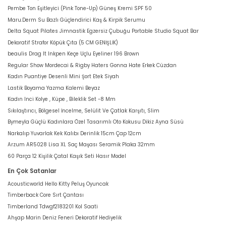
Pembe Ton Eşitleyici (Pink Tone-Up) Güneş Kremi SPF 50
Maru.Derm Su Bazlı Güçlendirici Kaş & Kirpik Serumu
Delta Squat Pilates Jimnastik Egzersiz Çubuğu Portable Studio Squat Bar
Dekoratif Strafor Köpük Çıta (5 CM GENİŞLİK)
beaulis Drag It Inkpen Keçe Uçlu Eyeliner 196 Brown
Regular Show Mordecai & Rigby Haters Gonna Hate Erkek Cüzdan
Kadın Puantiye Desenli Mini Şort Etek Siyah
Lastik Boyama Yazma Kalemi Beyaz
Kadın Inci Kolye , Küpe , Bileklik Set -8 Mm
Sıkılaştırıcı, Bölgesel İncelme, Selülit Ve Çatlak Karşıtı, Slim
Bymeyla Güçlü Kadınlara Özel Tasarımlı Oto Kokusu Dikiz Ayna Süsü
Narkalıp Yuvarlak Kek Kalıbı Derinlik 15cm Çap 12cm
Arzum AR5028 Lisa XL Saç Maşası Seramik Plaka 32mm
60 Parça 12 Kişilik Çatal Kaşık Seti Hasır Model
En Çok Satanlar
Acousticworld Hello Kitty Peluş Oyuncak
Timberback Core Sırt Çantası
Timberland Tdwgf2183201 Kol Saati
Ahşap Marin Deniz Feneri Dekoratif Hediyelik