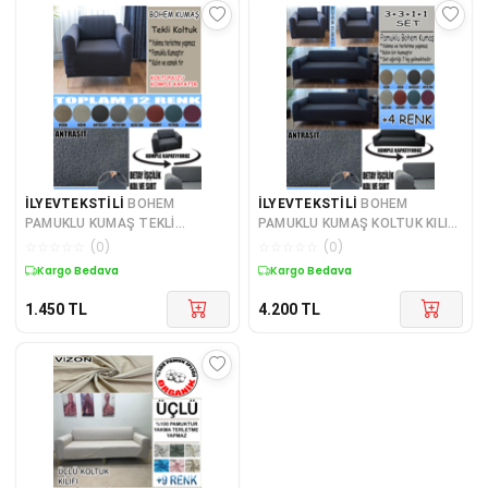
İLYEVTEKSTİLİ
BOHEM
İLYEVTEKSTİLİ
BOHEM
PAMUKLU KUMAŞ TEKLİ
PAMUKLU KUMAŞ KOLTUK KILIFI
KOMPLE GİYDİRME TEKLİ &
SETİ - 3+3+1+1 SET 7 KG
☆
☆
☆
☆
☆
(
0
)
☆
☆
☆
☆
☆
(
0
)
BERJER , OLDUKÇA KALIN BİR
GELMEKTEDİR. KALIN VE
Kargo Bedava
Kargo Bedava
KUMAŞTIR.
DAYANIKLIDIR.
1.450
TL
4.200
TL