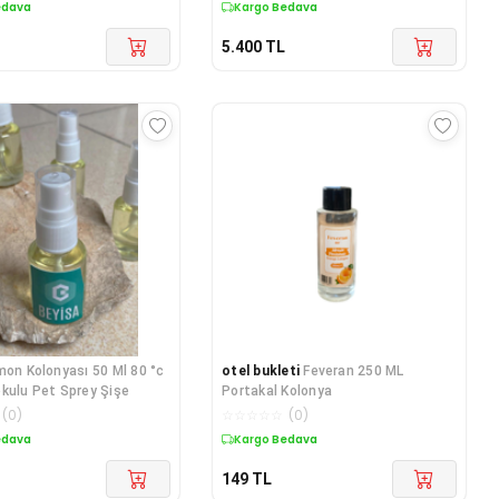
edava
Kargo Bedava
5.400
TL
mon Kolonyası 50 Ml 80 °c
otel bukleti
Feveran 250 ML
kulu Pet Sprey Şişe
Portakal Kolonya
(
0
)
☆
☆
☆
☆
☆
(
0
)
edava
Kargo Bedava
149
TL