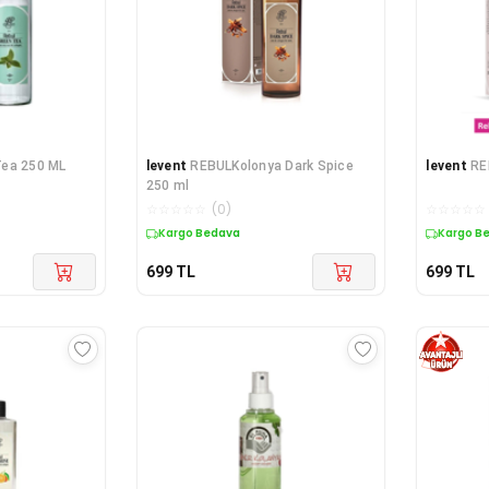
ea 250 ML
levent
REBULKolonya Dark Spice
levent
RE
250 ml
☆
☆
☆
☆
☆
(
0
)
☆
☆
☆
☆
☆
Kargo Bedava
Kargo B
699
TL
699
TL