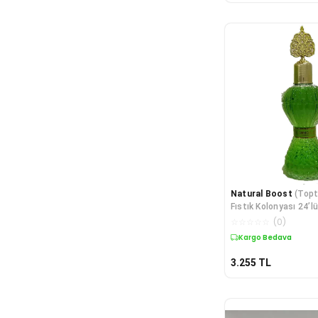
Natural Boost
(Topt
Fıstık Kolonyası 24’l
Doğal Ferahlat
☆
☆
☆
☆
☆
(
0
)
Kargo Bedava
3.255
TL