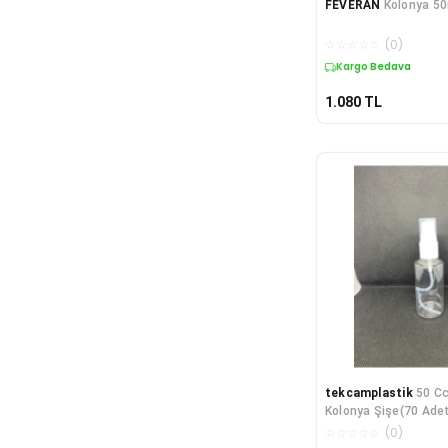
FEVERAN
Kolonya 50
☆
☆
☆
☆
☆
(
0
)
Kargo Bedava
1.080
TL
tekcamplastik
50 Cc
Kolonya Şişe(70 Ade
☆
☆
☆
☆
☆
(
0
)