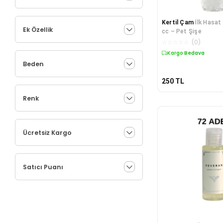
Kertil Çam
İlk Hasat
Ek Özellik
cc – Pet Şişe
☆
☆
☆
☆
☆
(
0
)
Kargo Bedava
Beden
250
TL
Renk
Ücretsiz Kargo
Satıcı Puanı