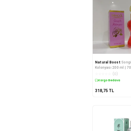
Natural Boost
Songü
Kolonyası 200 ml | 70
Parfüm Etkisi
☆
☆
☆
☆
☆
(
0
)
Kargo Bedava
318,75
TL