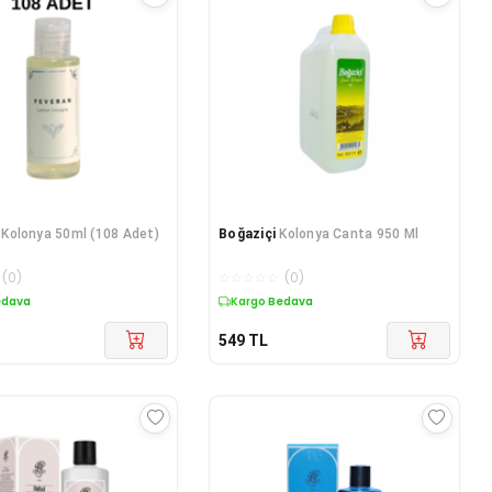
Kolonya 50ml (108 Adet)
Boğaziçi
Kolonya Canta 950 Ml
(
0
)
☆
☆
☆
☆
☆
(
0
)
edava
Kargo Bedava
549
TL