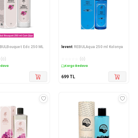
BULBouquet Edc 250 ML
levent
REBULAqua 250 ml Kolonya
(
0
)
☆
☆
☆
☆
☆
(
0
)
edava
Kargo Bedava
699
TL