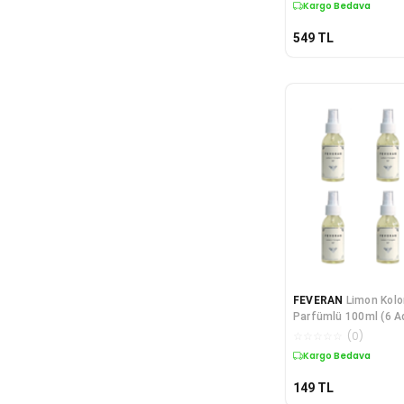
Kargo Bedava
549
TL
FEVERAN
Limon Kolo
Parfümlü 100ml (6 A
☆
☆
☆
☆
☆
(
0
)
Kargo Bedava
149
TL