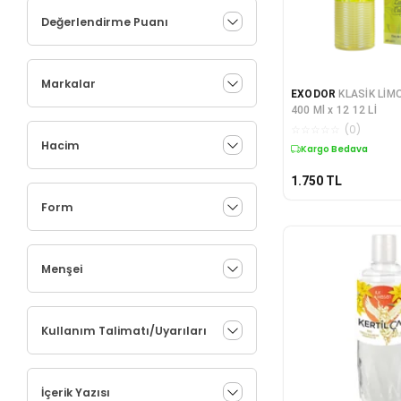
Değerlendirme Puanı
Markalar
EXODOR
KLASİK LİM
400 Ml x 12 12 Lİ
☆
☆
☆
☆
☆
(
0
)
Hacim
Kargo Bedava
1.750
TL
Form
Menşei
Kullanım Talimatı/Uyarıları
İçerik Yazısı