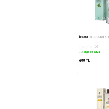
levent
REBULGreen T
☆
☆
☆
☆
☆
(
0
)
Kargo Bedava
699
TL