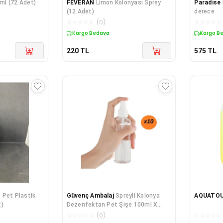
ml (72 Adet)
FEVERAN
Limon Kolonyası Sprey
Paradise
(12 Adet)
derece
☆
☆
☆
☆
☆
(
0
)
☆
☆
☆
☆
☆
Kargo Bedava
Kargo B
220
TL
575
TL
 Pet Plastik
Güvenç Ambalaj
Spreyli Kolonya
AQUATO
t)
Dezenfektan Pet Şişe 100ml X
10adet
☆
☆
☆
☆
☆
(
0
)
☆
☆
☆
☆
☆