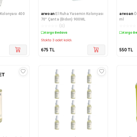
 Kolonyası 400
arwoan
El Ruha Yasemin Kolonyası
arwoan
Ö
70° Çanta (Bidon) 900ML
ml
☆
☆
☆
☆
☆
(
0
)
☆
☆
☆
☆
☆
Kargo Bedava
Kargo B
Stokta 3 adet kaldı.
675
TL
550
TL