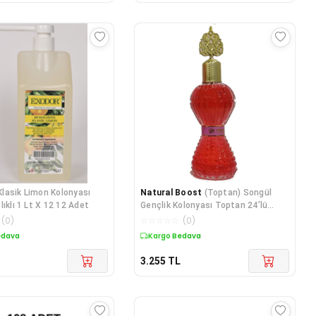
Klasik Limon Kolonyası
Natural Boost
(Toptan) Songül
ıklı 1 Lt X 12 12 Adet
Gençlik Kolonyası Toptan 24’lü
Paket | 70° Parfüm
(
0
)
☆
☆
☆
☆
☆
(
0
)
edava
Kargo Bedava
3.255
TL