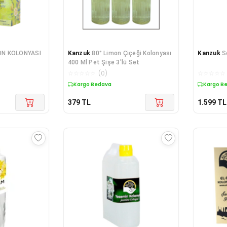
ON KOLONYASI
Kanzuk
80° Limon Çiçeği Kolonyası
Kanzuk
S
400 Ml Pet Şişe 3'lü Set
☆
☆
☆
☆
☆
(
0
)
☆
☆
☆
☆
☆
Kargo Bedava
Kargo B
379
TL
1.599
TL