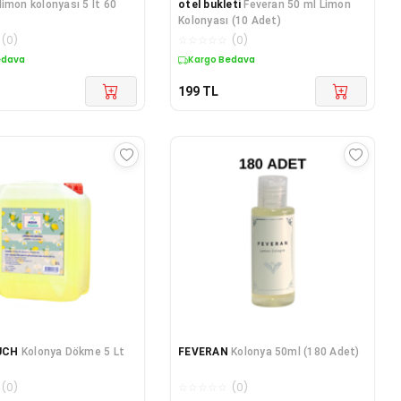
limon kolonyası 5 lt 60
otel bukleti
Feveran 50 ml Limon
Kolonyası (10 Adet)
(
0
)
☆
☆
☆
☆
☆
(
0
)
edava
Kargo Bedava
199
TL
UCH
Kolonya Dökme 5 Lt
FEVERAN
Kolonya 50ml (180 Adet)
(
0
)
☆
☆
☆
☆
☆
(
0
)