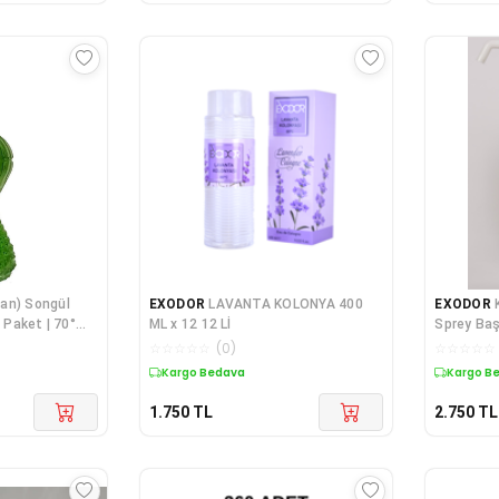
an) Songül
EXODOR
LAVANTA KOLONYA 400
EXODOR
ü Paket | 70°
ML x 12 12 Lİ
Sprey Başl
☆
☆
☆
☆
☆
(
0
)
☆
☆
☆
☆
☆
Kargo Bedava
Kargo B
1.750
TL
2.750
TL