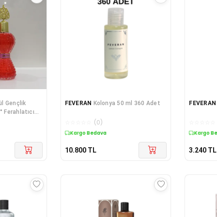
l Gençlik
FEVERAN
Kolonya 50 ml 360 Adet
FEVERAN
° Ferahlatıcı
☆
☆
☆
☆
☆
(
0
)
☆
☆
☆
☆
☆
Kargo Bedava
Kargo B
10.800
TL
3.240
TL