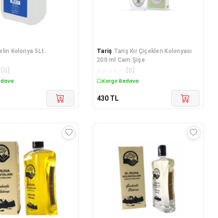
elin Kolonya 5Lt.
Tariş
Tariş Kır Çiçekleri Kolonyası
200 ml Cam Şişe
(
0
)
☆
☆
☆
☆
☆
(
0
)
edava
Kargo Bedava
430
TL