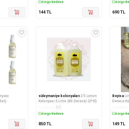
Kargo Bedava
Kargo B
144
TL
690
TL
nyası
süleymaniye kolonyaları
2'li Limon
Beyisa
Li
det)
Kolonyası 5 Litre (80 Derece) (2*5l)
Derece Ko
☆
☆
☆
☆
☆
(
0
)
☆
☆
☆
☆
☆
Kargo Bedava
Kargo B
850
TL
149
TL