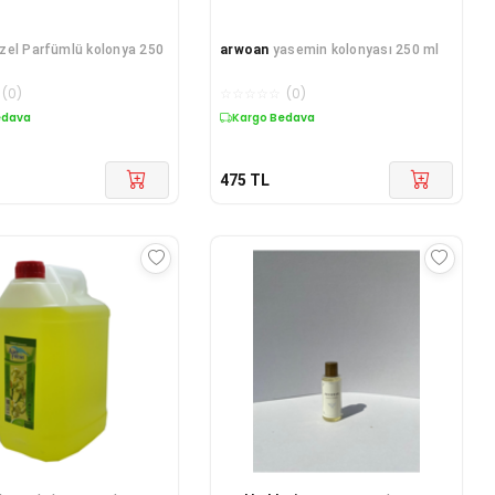
zel Parfümlü kolonya 250
arwoan
yasemin kolonyası 250 ml
(
0
)
☆
☆
☆
☆
☆
(
0
)
edava
Kargo Bedava
475
TL