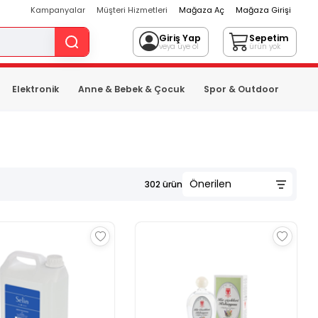
Kampanyalar
Müşteri Hizmetleri
Mağaza Aç
Mağaza Girişi
Giriş Yap
Sepetim
veya üye ol
ürün yok
Elektronik
Anne & Bebek & Çocuk
Spor & Outdoor
302
ürün