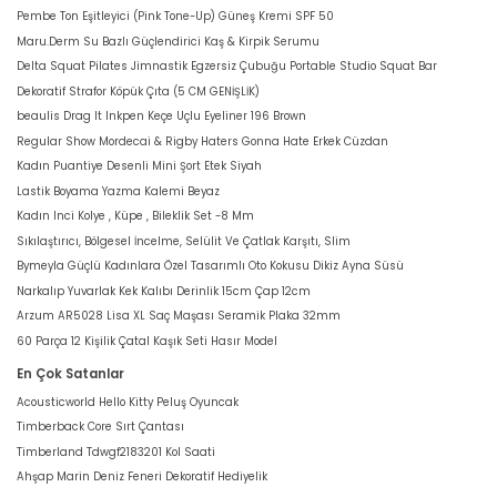
Pembe Ton Eşitleyici (Pink Tone-Up) Güneş Kremi SPF 50
Maru.Derm Su Bazlı Güçlendirici Kaş & Kirpik Serumu
Delta Squat Pilates Jimnastik Egzersiz Çubuğu Portable Studio Squat Bar
Dekoratif Strafor Köpük Çıta (5 CM GENİŞLİK)
beaulis Drag It Inkpen Keçe Uçlu Eyeliner 196 Brown
Regular Show Mordecai & Rigby Haters Gonna Hate Erkek Cüzdan
Kadın Puantiye Desenli Mini Şort Etek Siyah
Lastik Boyama Yazma Kalemi Beyaz
Kadın Inci Kolye , Küpe , Bileklik Set -8 Mm
Sıkılaştırıcı, Bölgesel İncelme, Selülit Ve Çatlak Karşıtı, Slim
Bymeyla Güçlü Kadınlara Özel Tasarımlı Oto Kokusu Dikiz Ayna Süsü
Narkalıp Yuvarlak Kek Kalıbı Derinlik 15cm Çap 12cm
Arzum AR5028 Lisa XL Saç Maşası Seramik Plaka 32mm
60 Parça 12 Kişilik Çatal Kaşık Seti Hasır Model
En Çok Satanlar
Acousticworld Hello Kitty Peluş Oyuncak
Timberback Core Sırt Çantası
Timberland Tdwgf2183201 Kol Saati
Ahşap Marin Deniz Feneri Dekoratif Hediyelik