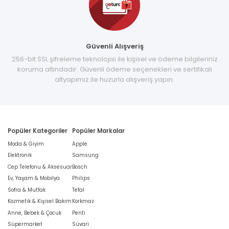
Güvenli Alışveriş
256-bit SSL şifreleme teknolojisi ile kişisel ve ödeme bilgileriniz
koruma altındadır. Güvenli ödeme seçenekleri ve sertifikalı
altyapımız ile huzurla alışveriş yapın.
Popüler Kategoriler
Popüler Markalar
Moda & Giyim
Apple
Elektronik
Samsung
Cep Telefonu & Aksesuar
Bosch
Ev, Yaşam & Mobilya
Philips
Sofra & Mutfak
Tefal
Kozmetik & Kişisel Bakım
Korkmaz
Anne, Bebek & Çocuk
Penti
Süpermarket
Süvari