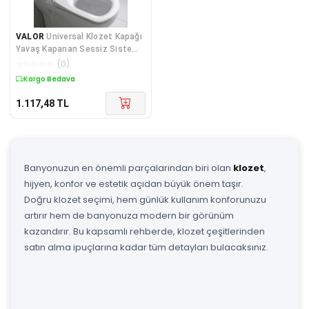
VALOR
Universal Klozet Kapağı
Yavaş Kapanan Sessiz Sistem
Kolay Kurulum
☆
☆
☆
☆
☆
(
0
)
Kargo Bedava
1.117,48
TL
Banyonuzun en önemli parçalarından biri olan
klozet
,
hijyen, konfor ve estetik açıdan büyük önem taşır.
Doğru klozet seçimi, hem günlük kullanım konforunuzu
artırır hem de banyonuza modern bir görünüm
kazandırır. Bu kapsamlı rehberde, klozet çeşitlerinden
satın alma ipuçlarına kadar tüm detayları bulacaksınız.