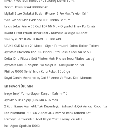
NIVEA Nivea SUN Hassas Yüz Güneş Kremi 50ml,
Xiaomi Power Bank 10000mAh
MyBalliStore Galaksi Baskılı iPhone 16 Pro Max Telefon Kılıfı
Yves Rocher Mon Evidence EDP- Kadın Parfüm
Lelas Lelas Prime 38 Cool EDP 55 ML – Oryantal Erkek Parfümü
levent Fırsat Paketi Bebek Bezi 7 Numara Xxlarge 40 Adet
Sleepy YÜZEY TEMİZLİK HAVLUSU 100 ADET
UFUK HOME Milas 211 Masalı Siyah Fermuarlı Bahçe Balkon Takımı
AyrStore Otomatik Kedi Su Pınarı Ultra Sessiz Kedi Su Sebili
Delta 10 lu Pilates Seti Pilates Matı Pilates Topu Pilates Lastiği
AyrStore Saç Düzleştirici Ve Maşa İkili Saç Şekillendirici
Philips 5000 Serisi Islak Kuru Robot Süpürge
Royal Canin Motherbaby Cat 34 Anne Ve Yavru Kedi Maması
En Favori Ürünler
İsego Emoji Yumurtlayan Kurşun Kalem 4'lü
Ayakkabılık Ahşap Çubuklu 4 Bölmeli
2 Katlı Banyo Kozmetik Takı Düzenleyici Baharatlık Çok Amaçlı Organizer
Besinistanbul PSSPOR 2 Adet 3KG Pembe Renk Dambıl Seti
Formeya Fermuarlı 6 Adet Beyaz Yastık Koruyucu Alez
İnci Ağda Spatula 100lü