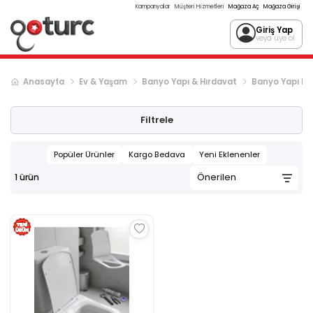
Kampanyalar
Müşteri Hizmetleri
Mağaza Aç
Mağaza Girişi
Giriş Yap
veya üye ol
Anasayfa
Ev & Yaşam
Banyo Yapı & Hırdavat
Banyo Yapı Ma
Filtrele
Popüler Ürünler
Kargo Bedava
Yeni Eklenenler
1
ürün