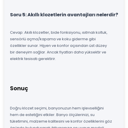
Soru 5: Akıllı klozetlerin avantajları nelerdir?
Cevap: Akıllı klozetler, bide fonksiyonu, ısıtmalı koltuk,
sensörlü açma/kapama ve koku giderme gibi
özellikler sunar. Hijyen ve konfor açısından üst düzey
bir deneyim sağlar. Ancak fiyatları daha yüksektir ve
elektrik tesisatı gerektirir.
Sonuç
Doğru klozet seçimi, banyonuzun hem işlevselliğini
hem de estetiğini etkiler. Banyo ölçülerinizi, su
tüketimini, malzeme kalitesini ve konfor özelliklerini göz
önünde bulundurarak ihtiyacınıza en uygun modeli