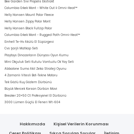
Bee Garden Sivi Propolis Ekstrakt
Columbia Erkek Mont - White Out İi Omni-Heat™
Helly Hansen Mount Polar Fleece
Helly Hansen Zippy Polar Mont
Helly Hansen Block Fullzip Polar
Columbia Erkek Mont - Rugged Path Omni-Heat™
Einhell Te-Hv Akülü El Süpürgesi
Cvs Şarjli Matkap Seti
Playtoys Dinazorların Dünyası Oyun Kumu
Mini Okçuluk Seti Kutulu Vantuzlu Ok Yay Seti
Abbalone Sumo Akil Zeka Strateji Oyunu
4 Zamanlı Vitesli Bot-Tekne Motoru
Tek Gözlü Kuş Gözlem Dürbünü
Büyük Mercek Korsan Dürbün Mavi
Breaker 20×50 Ct Profesyonel El Dürbünü
3000 Lümen Güçlü El Feneri Wt-604
Hakkımızda
Kişisel Verilerin Korunması
Çerez Politikası
Sıkça Sorulan Sorular
İletişim