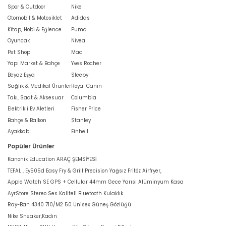
Spor & Outdoor
Nike
Otomobil & Motosiklet
Adidas
Kitap, Hobi & Eğlence
Puma
Oyuncak
Nivea
Pet Shop
Mac
Yapı Market & Bahçe
Yves Rocher
Beyaz Eşya
Sleepy
Sağlık & Medikal Ürünler
Royal Canin
Takı, Saat & Aksesuar
Columbia
Elektrikli Ev Aletleri
Fisher Price
Bahçe & Balkon
Stanley
Ayakkabı
Einhell
Popüler Ürünler
Kanonik Education ARAÇ ŞEMSİYESİ
TEFAL , Ey505d Easy Fry & Grill Precision Yağsız Fritöz Airfryer,
Apple Watch SE GPS + Cellular 44mm Gece Yarısı Alüminyum Kasa
AyrStore Stereo Ses Kaliteli Bluetooth Kulaklık
Ray-Ban 4340 710/M2 50 Unisex Güneş Gözlüğü
Nike Sneaker,Kadın