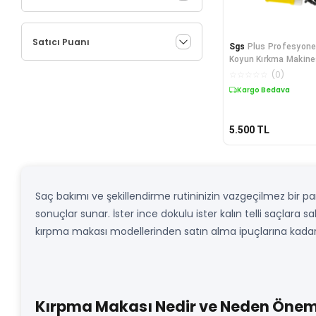
Satıcı Puanı
Sgs
Plus Profesyone
Koyun Kırkma Makine
☆
☆
☆
☆
☆
(
0
)
Kargo Bedava
5.500
TL
Saç bakımı ve şekillendirme rutininizin vazgeçilmez bir p
sonuçlar sunar. İster ince dokulu ister kalın telli saçlara sa
kırpma makası modellerinden satın alma ipuçlarına kadar 
Kırpma Makası Nedir ve Neden Öneml