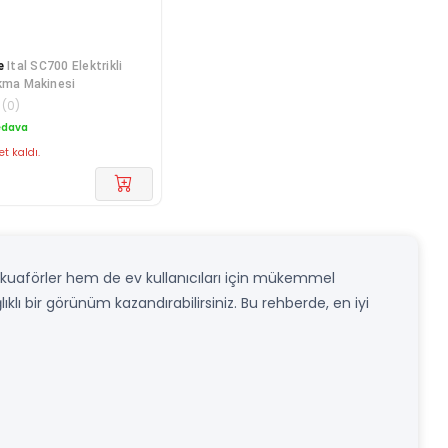
e
Ital SC700 Elektrikli
kma Makinesi
(
0
)
edava
et kaldı.
 kuaförler hem de ev kullanıcıları için mükemmel
ğlıklı bir görünüm kazandırabilirsiniz. Bu rehberde, en iyi