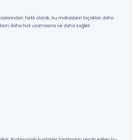
kaslarından farklı olarak, bu makasların bıçakları daha
ların daha hızlı uzamasına ve daha sağlıklı
bilinir. Profesyonel kuaförler tarafından tercih edilen bu