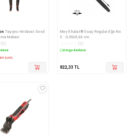
on
Taşıyıcı Hırdavat Good
Mey İthalat® Esaş Regular Eğe No:
pma Makası
5 - 0,90x9,60 cm
(
0
)
☆
☆
☆
☆
☆
(
0
)
edava
Kargo Bedava
et kaldı.
822,33
TL