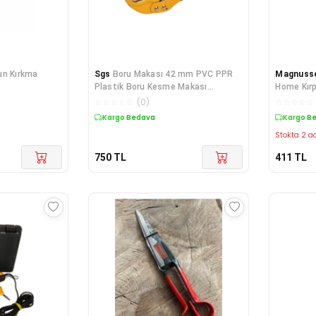
un Kırkma
Sgs
Boru Makası 42 mm PVC PPR
Magnuss
Plastik Boru Kesme Makası
Home Kır
Profesyonel
☆
☆
☆
☆
☆
(
0
)
☆
☆
☆
☆
☆
Kargo Bedava
Kargo B
Stokta 2 ad
750
TL
411
TL