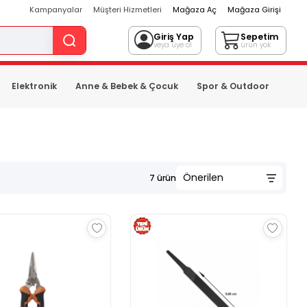
Kampanyalar
Müşteri Hizmetleri
Mağaza Aç
Mağaza Girişi
Giriş Yap
Sepetim
veya üye ol
ürün yok
Elektronik
Anne & Bebek & Çocuk
Spor & Outdoor
7
ürün