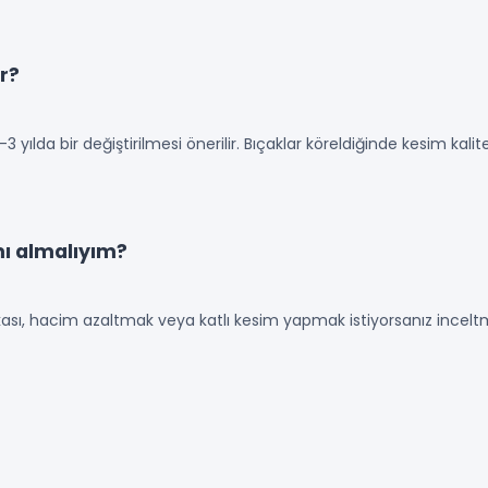
ir?
 yılda bir değiştirilmesi önerilir. Bıçaklar köreldiğinde kesim kalit
mı almalıyım?
ası, hacim azaltmak veya katlı kesim yapmak istiyorsanız inceltm