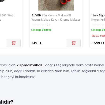
l 500 Watt
GÜVEN
Yün Kesme Makası El
İtaly Styl
si
Yapımı Makas Koyun Kırpma Makası
Koyun Kır
☆
☆
☆
☆
☆
(
0
)
☆
☆
☆
☆
☆
Kargo Bedava
Kargo B
Stokta 1 ad
349
TL
6.599
TL
arçası olan
kırpma makası
, doğru seçildiğinde hem profesyonel
hip olun, doğru makas ile kırıklarınızdan kurtulabilir, saçlarınıza sa
her şeyi bulacaksınız.
idir?