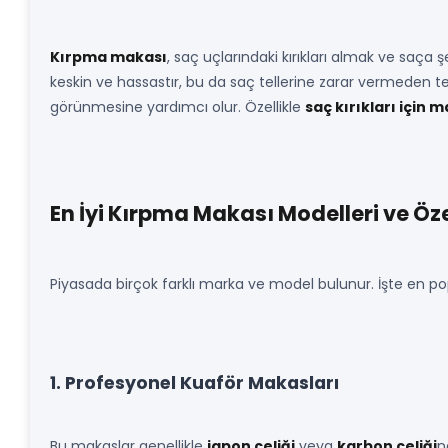
Kırpma makası
, saç uçlarındaki kırıkları almak ve saça 
keskin ve hassastır, bu da saç tellerine zarar vermeden te
görünmesine yardımcı olur. Özellikle
saç kırıkları için 
En İyi Kırpma Makası Modelleri ve Özel
Piyasada birçok farklı marka ve model bulunur. İşte en p
1. Profesyonel Kuaför Makasları
Bu makaslar genellikle
japon çeliği
veya
karbon çeliği
n