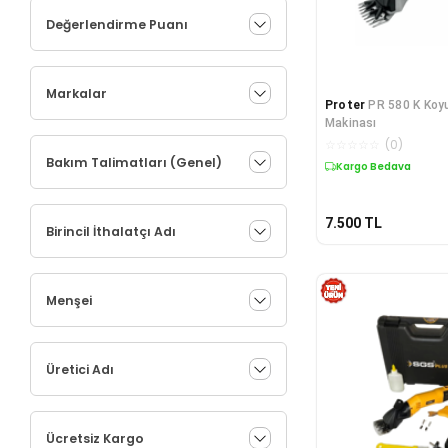
Değerlendirme Puanı
Markalar
Proter
PR 580 K Koy
Makinası
☆
☆
☆
☆
☆
(
0
)
Bakım Talimatları (Genel)
Kargo Bedava
7.500
TL
Birincil İthalatçı Adı
Menşei
Üretici Adı
Ücretsiz Kargo