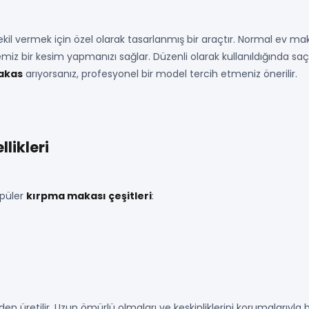
şekil vermek için özel olarak tasarlanmış bir araçtır. Normal ev ma
miz bir kesim yapmanızı sağlar. Düzenli olarak kullanıldığında saç
makas
arıyorsanız, profesyonel bir model tercih etmeniz önerilir.
likleri
opüler
kırpma makası çeşitleri
:
den üretilir. Uzun ömürlü olmaları ve keskinliklerini korumalarıyla 