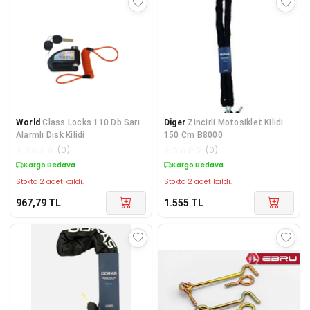
World
Class Locks 110 Db Sarı
Diger
Zincirli Motosiklet Kilidi
Alarmlı Disk Kilidi
150 Cm B8000
☆
☆
☆
☆
☆
(
0
)
☆
☆
☆
☆
☆
(
0
)
Kargo Bedava
Kargo Bedava
Stokta 2 adet kaldı.
Stokta 2 adet kaldı.
967,79
TL
1.555
TL