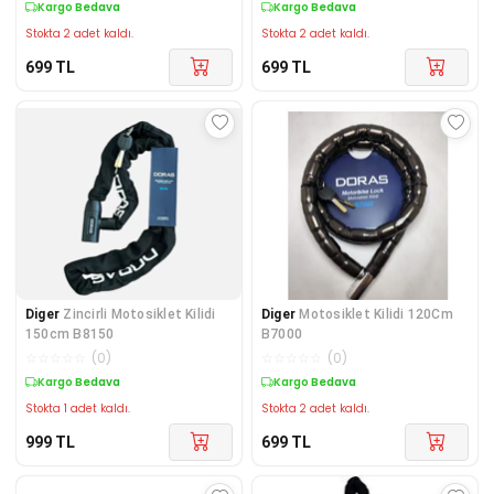
Kargo Bedava
Kargo Bedava
Stokta 2 adet kaldı.
Stokta 2 adet kaldı.
699
TL
699
TL
Diger
Zincirli Motosiklet Kilidi
Diger
Motosiklet Kilidi 120Cm
150cm B8150
B7000
☆
☆
☆
☆
☆
(
0
)
☆
☆
☆
☆
☆
(
0
)
Kargo Bedava
Kargo Bedava
Stokta 1 adet kaldı.
Stokta 2 adet kaldı.
999
TL
699
TL