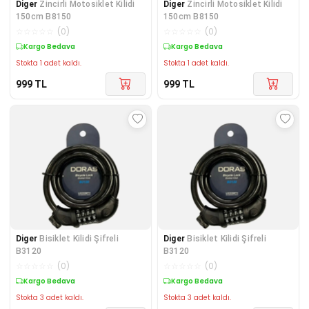
Diger
Zincirli Motosiklet Kilidi
Diger
Zincirli Motosiklet Kilidi
150cm B8150
150cm B8150
☆
☆
☆
☆
☆
(
0
)
☆
☆
☆
☆
☆
(
0
)
Kargo Bedava
Kargo Bedava
Stokta 1 adet kaldı.
Stokta 1 adet kaldı.
999
TL
999
TL
Diger
Bisiklet Kilidi Şifreli
Diger
Bisiklet Kilidi Şifreli
B3120
B3120
☆
☆
☆
☆
☆
(
0
)
☆
☆
☆
☆
☆
(
0
)
Kargo Bedava
Kargo Bedava
Stokta 3 adet kaldı.
Stokta 3 adet kaldı.