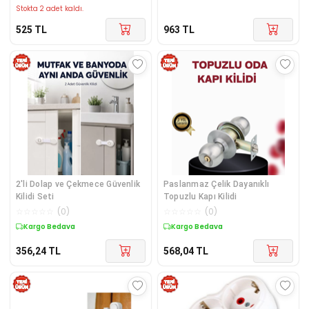
Stokta 2 adet kaldı.
525
TL
963
TL
2'li Dolap ve Çekmece Güvenlik
Paslanmaz Çelik Dayanıklı
Kilidi Seti
Topuzlu Kapı Kilidi
☆
☆
☆
☆
☆
(
0
)
☆
☆
☆
☆
☆
(
0
)
Kargo Bedava
Kargo Bedava
356,24
TL
568,04
TL