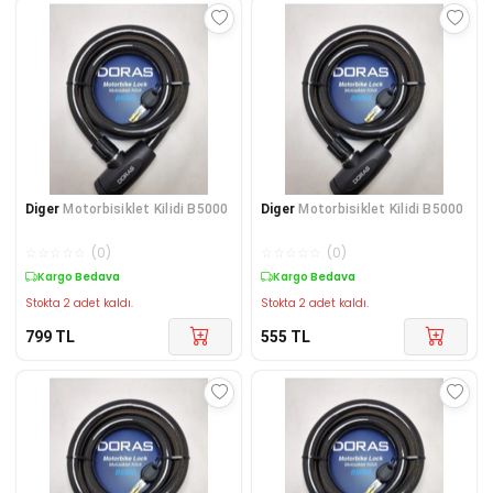
Diger
Motorbisiklet Kilidi B5000
Diger
Motorbisiklet Kilidi B5000
☆
☆
☆
☆
☆
(
0
)
☆
☆
☆
☆
☆
(
0
)
Kargo Bedava
Kargo Bedava
Stokta 2 adet kaldı.
Stokta 2 adet kaldı.
799
TL
555
TL