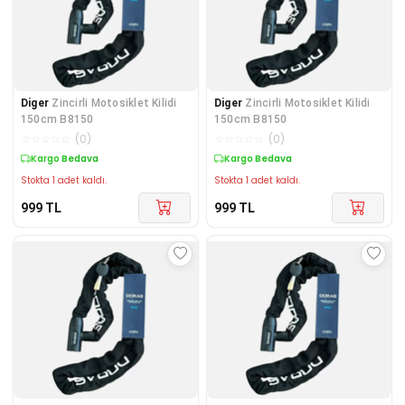
Diger
Zincirli Motosiklet Kilidi
Diger
Zincirli Motosiklet Kilidi
150cm B8150
150cm B8150
☆
☆
☆
☆
☆
(
0
)
☆
☆
☆
☆
☆
(
0
)
Kargo Bedava
Kargo Bedava
Stokta 1 adet kaldı.
Stokta 1 adet kaldı.
999
TL
999
TL