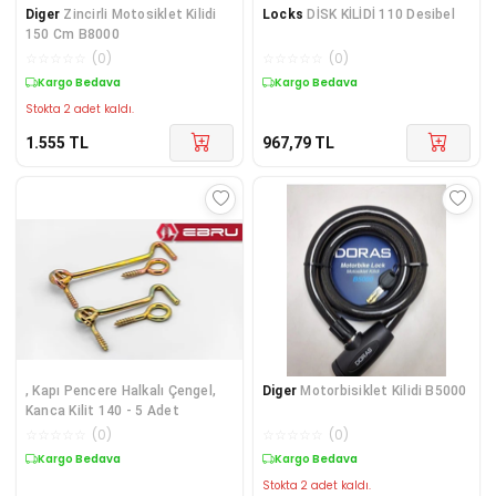
Diger
Zincirli Motosiklet Kilidi
Locks
DİSK KİLİDİ 110 Desibel
150 Cm B8000
☆
☆
☆
☆
☆
(
0
)
☆
☆
☆
☆
☆
(
0
)
Kargo Bedava
Kargo Bedava
Stokta 2 adet kaldı.
1.555
TL
967,79
TL
, Kapı Pencere Halkalı Çengel,
Diger
Motorbisiklet Kilidi B5000
Kanca Kilit 140 - 5 Adet
☆
☆
☆
☆
☆
(
0
)
☆
☆
☆
☆
☆
(
0
)
Kargo Bedava
Kargo Bedava
Stokta 2 adet kaldı.