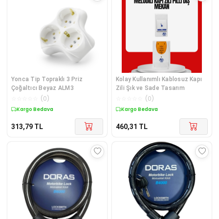
Yonca Tip Topraklı 3 Priz
Kolay Kullanımlı Kablosuz Kapı
Çoğaltıcı Beyaz ALM3
Zili Şık ve Sade Tasarım
☆
☆
☆
☆
☆
(
0
)
☆
☆
☆
☆
☆
(
0
)
Kargo Bedava
Kargo Bedava
313,79
TL
460,31
TL