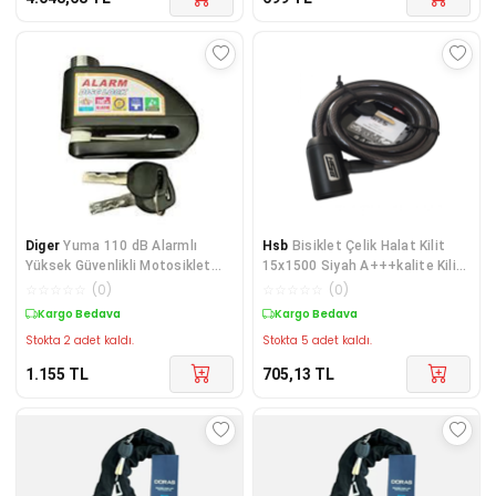
Diger
Yuma 110 dB Alarmlı
Hsb
Bisiklet Çelik Halat Kilit
Yüksek Güvenlikli Motosiklet
15x1500 Siyah A+++kalite Kilit
Disk Kilidi
1,5 Mt
☆
☆
☆
☆
☆
(
0
)
☆
☆
☆
☆
☆
(
0
)
Kargo Bedava
Kargo Bedava
Stokta 2 adet kaldı.
Stokta 5 adet kaldı.
1.155
TL
705,13
TL