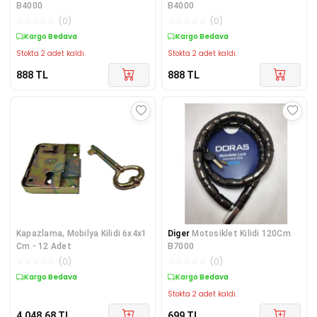
B4000
B4000
☆
☆
☆
☆
☆
(
0
)
☆
☆
☆
☆
☆
(
0
)
Kargo Bedava
Kargo Bedava
Stokta 2 adet kaldı.
Stokta 2 adet kaldı.
888
TL
888
TL
Kapazlama, Mobilya Kilidi 6x4x1
Diger
Motosiklet Kilidi 120Cm
Cm - 12 Adet
B7000
☆
☆
☆
☆
☆
(
0
)
☆
☆
☆
☆
☆
(
0
)
Kargo Bedava
Kargo Bedava
Stokta 2 adet kaldı.
4.048,68
TL
699
TL