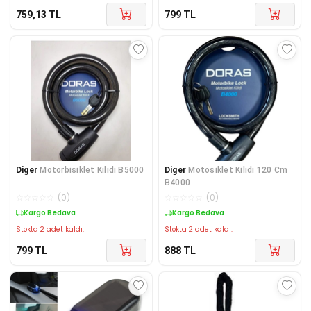
759,13
TL
799
TL
Diger
Motorbisiklet Kilidi B5000
Diger
Motosiklet Kilidi 120 Cm
B4000
☆
☆
☆
☆
☆
(
0
)
☆
☆
☆
☆
☆
(
0
)
Kargo Bedava
Kargo Bedava
Stokta 2 adet kaldı.
Stokta 2 adet kaldı.
799
TL
888
TL