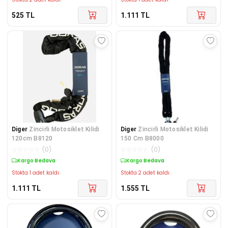
525
TL
1.111
TL
Diger
Zincirli Motosiklet Kilidi
Diger
Zincirli Motosiklet Kilidi
120cm B8120
150 Cm B8000
☆
☆
☆
☆
☆
(
0
)
☆
☆
☆
☆
☆
(
0
)
Kargo Bedava
Kargo Bedava
Stokta 1 adet kaldı.
Stokta 2 adet kaldı.
1.111
TL
1.555
TL