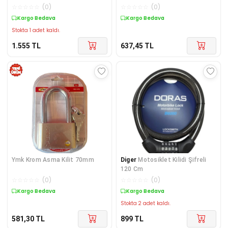
Bisiklet Kilidi,
Montajlı - Lisinya
☆
☆
☆
☆
☆
(
0
)
☆
☆
☆
☆
☆
(
0
)
Kargo Bedava
Kargo Bedava
Stokta 1 adet kaldı.
1.555
TL
637,45
TL
Ymk Krom Asma Kilit 70mm
Diger
Motosiklet Kilidi Şifreli
120 Cm
☆
☆
☆
☆
☆
(
0
)
☆
☆
☆
☆
☆
(
0
)
Kargo Bedava
Kargo Bedava
Stokta 2 adet kaldı.
581,30
TL
899
TL