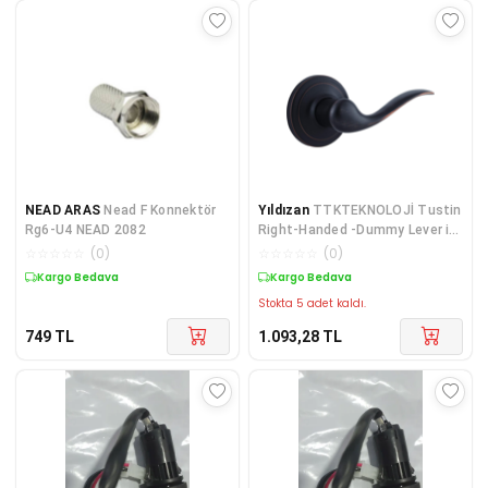
NEAD ARAS
Nead F Konnektör
Yıldızan
TTKTEKNOLOJİ Tustin
Rg6-U4 NEAD 2082
Right-Handed -Dummy Lever in
Venetian Bronze
☆
☆
☆
☆
☆
(
0
)
☆
☆
☆
☆
☆
(
0
)
Kargo Bedava
Kargo Bedava
Stokta 5 adet kaldı.
749
TL
1.093,28
TL