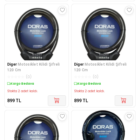
Diger
Motosiklet Kilidi Şifreli
Diger
Motosiklet Kilidi Şifreli
120 Cm
120 Cm
☆
☆
☆
☆
☆
(
0
)
☆
☆
☆
☆
☆
(
0
)
Kargo Bedava
Kargo Bedava
Stokta 2 adet kaldı.
Stokta 2 adet kaldı.
899
TL
899
TL