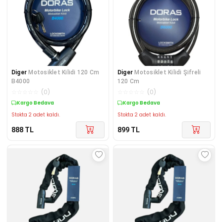
Diger
Motosiklet Kilidi 120 Cm
Diger
Motosiklet Kilidi Şifreli
B4000
120 Cm
☆
☆
☆
☆
☆
(
0
)
☆
☆
☆
☆
☆
(
0
)
Kargo Bedava
Kargo Bedava
Stokta 2 adet kaldı.
Stokta 2 adet kaldı.
888
TL
899
TL