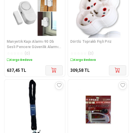
Manyetik Kapı Alarmı 90 Db
Dörtlü Topraklı Fişli Priz
Sesli Pencere Güvenlik Alarmı
Kolay Kurulumlu - Lisinya
☆
☆
☆
☆
☆
(
0
)
☆
☆
☆
☆
☆
(
0
)
Kargo Bedava
Kargo Bedava
637,45
TL
309,58
TL