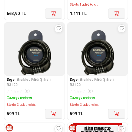
Stokta 1 adet kaldı.
663,90
TL
1.111
TL
Diger
Bisiklet Kilidi Şifreli
Diger
Bisiklet Kilidi Şifreli
B3120
B3120
☆
☆
☆
☆
☆
(
0
)
☆
☆
☆
☆
☆
(
0
)
Kargo Bedava
Kargo Bedava
Stokta 3 adet kaldı.
Stokta 3 adet kaldı.
599
TL
599
TL