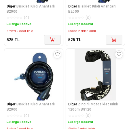
Diger
Bisiklet Kilidi Anahtarlı
Diger
Bisiklet Kilidi Anahtarlı
B2000
B2000
☆
☆
☆
☆
☆
(
0
)
☆
☆
☆
☆
☆
(
0
)
Kargo Bedava
Kargo Bedava
Stokta 2 adet kaldı.
Stokta 2 adet kaldı.
525
TL
525
TL
Diger
Bisiklet Kilidi Anahtarlı
Diger
Zincirli Motosiklet Kilidi
B2000
120cm B8120
☆
☆
☆
☆
☆
(
0
)
☆
☆
☆
☆
☆
(
0
)
Kargo Bedava
Kargo Bedava
Stokta 2 adet kaldı.
Stokta 1 adet kaldı.