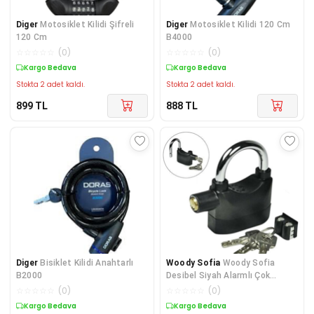
Diger
Motosiklet Kilidi Şifreli
Diger
Motosiklet Kilidi 120 Cm
120 Cm
B4000
☆
☆
☆
☆
☆
(
0
)
☆
☆
☆
☆
☆
(
0
)
Kargo Bedava
Kargo Bedava
Stokta 2 adet kaldı.
Stokta 2 adet kaldı.
899
TL
888
TL
Diger
Bisiklet Kilidi Anahtarlı
Woody Sofia
Woody Sofia
B2000
Desibel Siyah Alarmlı Çok
Fonksiyonlu Ekstra Güvenlik
☆
☆
☆
☆
☆
(
0
)
☆
☆
☆
☆
☆
(
0
)
Kargo Bedava
Kargo Bedava