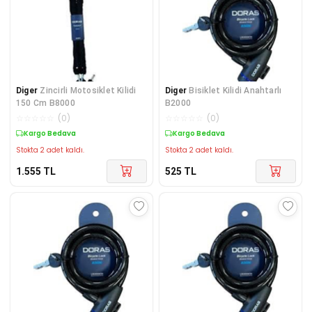
Diger
Zincirli Motosiklet Kilidi
Diger
Bisiklet Kilidi Anahtarlı
150 Cm B8000
B2000
☆
☆
☆
☆
☆
(
0
)
☆
☆
☆
☆
☆
(
0
)
Kargo Bedava
Kargo Bedava
Stokta 2 adet kaldı.
Stokta 2 adet kaldı.
1.555
TL
525
TL