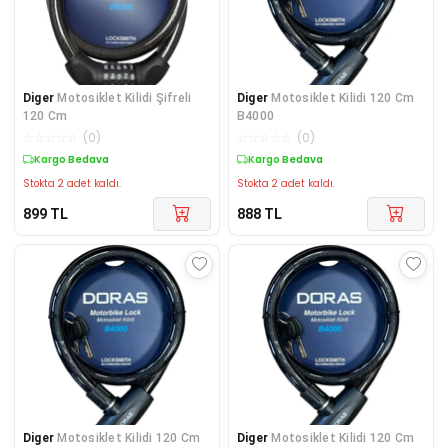
Diger
Motosiklet Kilidi Şifreli
Diger
Motosiklet Kilidi 120 Cm
120 Cm
B4000
☆
☆
☆
☆
☆
(
0
)
☆
☆
☆
☆
☆
(
0
)
Kargo Bedava
Kargo Bedava
Stokta 2 adet kaldı.
Stokta 2 adet kaldı.
899
TL
888
TL
Diger
Motosiklet Kilidi 120 Cm
Diger
Motosiklet Kilidi 120 Cm