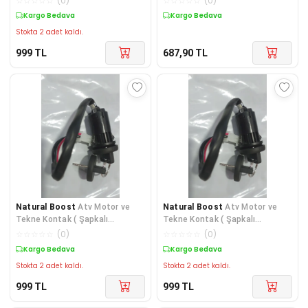
☆
☆
☆
☆
☆
(
0
)
☆
☆
☆
☆
☆
(
0
)
Kargo Bedava
Kargo Bedava
Stokta 2 adet kaldı.
999
TL
687,90
TL
Natural Boost
Atv Motor ve
Natural Boost
Atv Motor ve
Tekne Kontak ( Şapkalı
Tekne Kontak ( Şapkalı
anahtarlı)
anahtarlı)
☆
☆
☆
☆
☆
(
0
)
☆
☆
☆
☆
☆
(
0
)
Kargo Bedava
Kargo Bedava
Stokta 2 adet kaldı.
Stokta 2 adet kaldı.
999
TL
999
TL