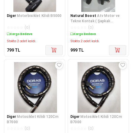
Diger
Motorbisiklet Kilidi B5000
Natural Boost
Atv Motor ve
Tekne Kontak ( Şapkalı
anahtarlı)
☆
☆
☆
☆
☆
(
0
)
☆
☆
☆
☆
☆
(
0
)
Kargo Bedava
Kargo Bedava
Stokta 2 adet kaldı.
Stokta 2 adet kaldı.
799
TL
999
TL
Diger
Motosiklet Kilidi 120Cm
Diger
Motosiklet Kilidi 120Cm
B7000
B7000
☆
☆
☆
☆
☆
(
0
)
☆
☆
☆
☆
☆
(
0
)