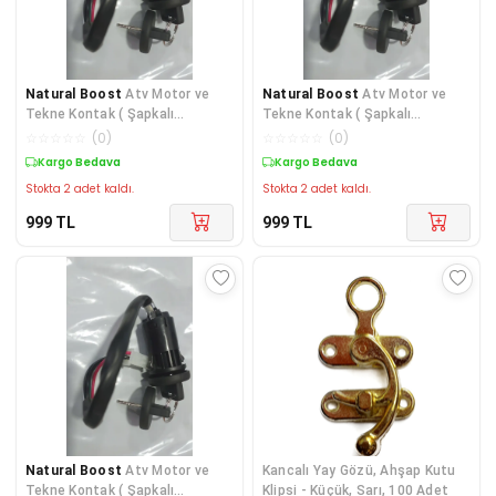
Natural Boost
Atv Motor ve
Natural Boost
Atv Motor ve
Tekne Kontak ( Şapkalı
Tekne Kontak ( Şapkalı
anahtarlı)
anahtarlı)
☆
☆
☆
☆
☆
(
0
)
☆
☆
☆
☆
☆
(
0
)
Kargo Bedava
Kargo Bedava
Stokta 2 adet kaldı.
Stokta 2 adet kaldı.
999
TL
999
TL
Natural Boost
Atv Motor ve
Kancalı Yay Gözü, Ahşap Kutu
Tekne Kontak ( Şapkalı
Klipsi - Küçük, Sarı, 100 Adet