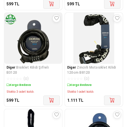
599
TL
599
TL
Diger
Bisiklet Kilidi Şifreli
Diger
Zincirli Motosiklet Kilidi
B3120
120cm B8120
☆
☆
☆
☆
☆
(
0
)
☆
☆
☆
☆
☆
(
0
)
Kargo Bedava
Kargo Bedava
Stokta 3 adet kaldı.
Stokta 1 adet kaldı.
599
TL
1.111
TL