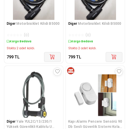
Diger
Motorbisiklet Kilidi B5000
Diger
Motorbisiklet Kilidi B5000
☆
☆
☆
☆
☆
(
0
)
☆
☆
☆
☆
☆
(
0
)
Kargo Bedava
Kargo Bedava
Stokta 2 adet kaldı.
Stokta 2 adet kaldı.
799
TL
799
TL
Diger
Yale YUL2C/13/230/1
Kapı Alarmı Pencere Sensörü 90
Yüksek Güvenlikli Kablolu U
Db Sesli Güvenlik Sistemi Kolay