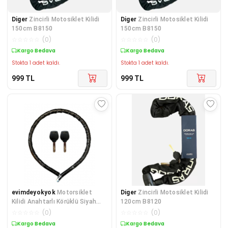
Diger
Zincirli Motosiklet Kilidi
Diger
Zincirli Motosiklet Kilidi
150cm B8150
150cm B8150
☆
☆
☆
☆
☆
(
0
)
☆
☆
☆
☆
☆
(
0
)
Kargo Bedava
Kargo Bedava
Stokta 1 adet kaldı.
Stokta 1 adet kaldı.
999
TL
999
TL
evimdeyokyok
Motorsiklet
Diger
Zincirli Motosiklet Kilidi
Kilidi Anahtarlı Körüklü Siyah
120cm B8120
120 Cm x 22 Mm YM-752
☆
☆
☆
☆
☆
(
0
)
☆
☆
☆
☆
☆
(
0
)
Kargo Bedava
Kargo Bedava