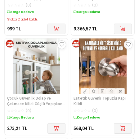
anahtarlı)
☆
☆
☆
☆
☆
(
0
)
☆
☆
☆
☆
☆
(
0
)
Kargo Bedava
Kargo Bedava
Stokta 2 adet kaldı.
999
TL
9.366,57
TL
Çocuk Güvenlik Dolap ve
Estetik Güvenli Topuzlu Kapı
Çekmece Kilidi Güçlü Yapışkanlı
Kilidi
Emniyet Kilidi
☆
☆
☆
☆
☆
(
0
)
☆
☆
☆
☆
☆
(
0
)
Kargo Bedava
Kargo Bedava
273,21
TL
568,04
TL