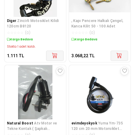
Diger
Zincirli Motosiklet Kilidi
, Kapı Pencere Halkalı Çengel,
120cm B8120
Kanca Kilit 50 - 100 Adet
☆
☆
☆
☆
☆
(
0
)
☆
☆
☆
☆
☆
(
0
)
Kargo Bedava
Kargo Bedava
Stokta 1 adet kaldı.
1.111
TL
3.068,22
TL
Natural Boost
Atv Motor ve
evimdeyokyok
Yuma Ym-735
Tekne Kontak ( Şapkalı
120 cm 20 mm Motorsiklet
anahtarlı)
Kilidi TdrTR