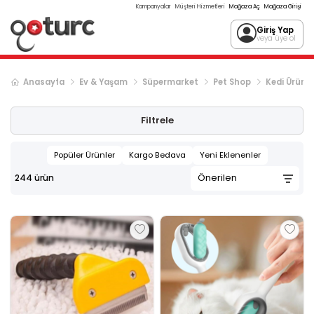
Kampanyalar
Müşteri Hizmetleri
Mağaza Aç
Mağaza Girişi
Giriş Yap
veya üye ol
Anasayfa
Ev & Yaşam
Süpermarket
Pet Shop
Kedi Ürünle
Sonraki ürün sayfası, sayfa
2
Filtrele
Popüler Ürünler
Kargo Bedava
Yeni Eklenenler
244
ürün