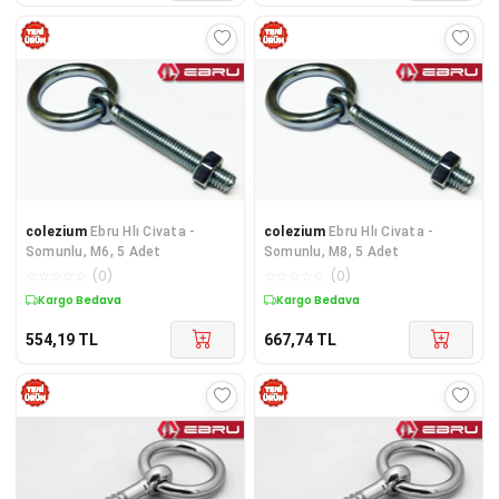
colezium
Ebru Hlı Civata -
colezium
Ebru Hlı Civata -
Somunlu, M6, 5 Adet
Somunlu, M8, 5 Adet
☆
☆
☆
☆
☆
(
0
)
☆
☆
☆
☆
☆
(
0
)
Kargo Bedava
Kargo Bedava
554,19
TL
667,74
TL