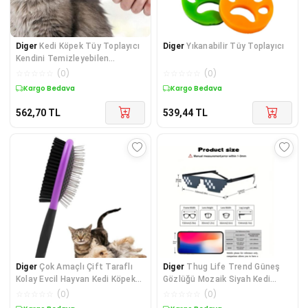
Diger
Kedi Köpek Tüy Toplayıcı
Diger
Yıkanabilir Tüy Toplayıcı
Kendini Temizleyebilen
Ergonomik Saplı E
☆
☆
☆
☆
☆
(
0
)
☆
☆
☆
☆
☆
(
0
)
Kargo Bedava
Kargo Bedava
562,70
TL
539,44
TL
Diger
Çok Amaçlı Çift Taraflı
Diger
Thug Life Trend Güneş
Kolay Evcil Hayvan Kedi Köpek
Gözlüğü Mozaik Siyah Kedi
Temizleme P
Gözlükleri
☆
☆
☆
☆
☆
(
0
)
☆
☆
☆
☆
☆
(
0
)