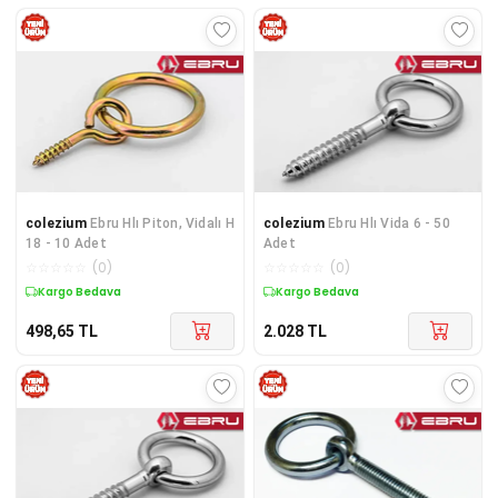
colezium
Ebru Hlı Piton, Vidalı H
colezium
Ebru Hlı Vida 6 - 50
18 - 10 Adet
Adet
☆
☆
☆
☆
☆
(
0
)
☆
☆
☆
☆
☆
(
0
)
Kargo Bedava
Kargo Bedava
498,65
TL
2.028
TL