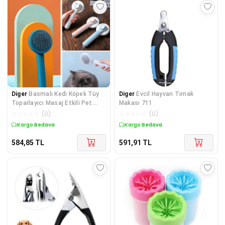
Diger
Basmalı Kedi Köpek Tüy
Diger
Evcil Hayvan Tırnak
Toparlayıcı Masaj Etkili Pet
Makası 711
Fırçası
☆
☆
☆
☆
☆
(
0
)
☆
☆
☆
☆
☆
(
0
)
Kargo Bedava
Kargo Bedava
584,85
TL
591,91
TL