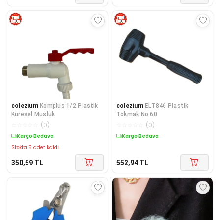
colezium
Komplus 1/2 Plastik
colezium
ELT846 Plastik
Küresel Musluk
Tokmak No 60
☆
☆
☆
☆
☆
(
0
)
☆
☆
☆
☆
☆
(
0
)
Kargo Bedava
Kargo Bedava
Stokta 5 adet kaldı.
350,59
TL
552,94
TL