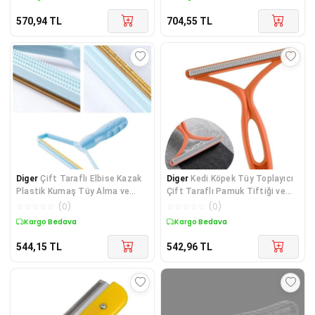
570,94
TL
704,55
TL
Diger
Çift Taraflı Elbise Kazak
Diger
Kedi Köpek Tüy Toplayıcı
Plastik Kumaş Tüy Alma ve
Çift Taraflı Pamuk Tiftiği ve
Tiftik Temizl
Tüy Toplam
☆
☆
☆
☆
☆
(
0
)
☆
☆
☆
☆
☆
(
0
)
Kargo Bedava
Kargo Bedava
544,15
TL
542,96
TL