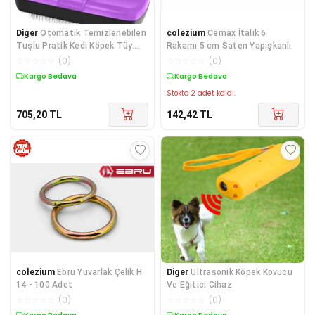
Diger
Otomatik Temizlenebilen
colezium
Cemax İtalik 6
Tuşlu Pratik Kedi Köpek Tüy
Rakamı 5 cm Saten Yapışkanlı
Toplama Fırça
☆
☆
☆
☆
☆
(
0
)
☆
☆
☆
☆
☆
(
0
)
Kargo Bedava
Kargo Bedava
Stokta 2 adet kaldı.
705,20
TL
142,42
TL
colezium
Ebru Yuvarlak Çelik H
Diger
Ultrasonik Köpek Kovucu
14 - 100 Adet
Ve Eğitici Cihaz
☆
☆
☆
☆
☆
(
0
)
☆
☆
☆
☆
☆
(
0
)