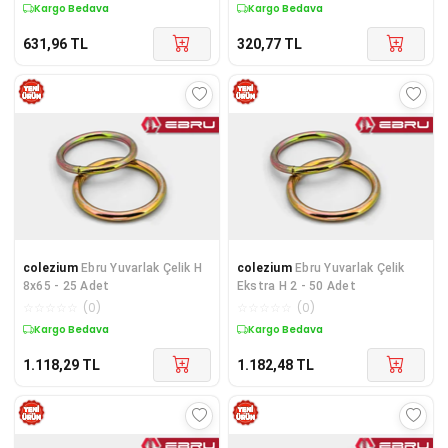
Kargo Bedava
Kargo Bedava
631,96
TL
320,77
TL
colezium
Ebru Yuvarlak Çelik H
colezium
Ebru Yuvarlak Çelik
8x65 - 25 Adet
Ekstra H 2 - 50 Adet
☆
☆
☆
☆
☆
(
0
)
☆
☆
☆
☆
☆
(
0
)
Kargo Bedava
Kargo Bedava
1.118,29
TL
1.182,48
TL