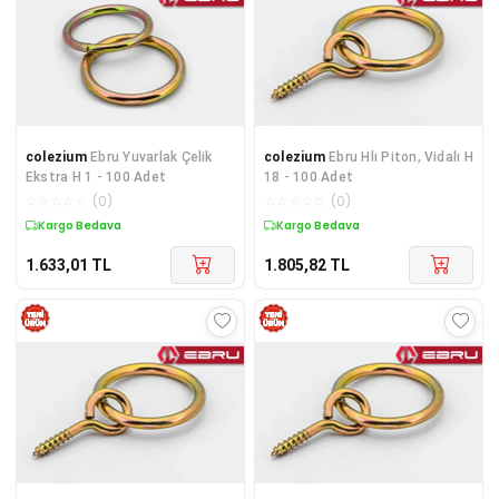
colezium
Ebru Yuvarlak Çelik
colezium
Ebru Hlı Piton, Vidalı H
Ekstra H 1 - 100 Adet
18 - 100 Adet
☆
☆
☆
☆
☆
(
0
)
☆
☆
☆
☆
☆
(
0
)
Kargo Bedava
Kargo Bedava
1.633,01
TL
1.805,82
TL