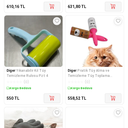
610,16
TL
631,80
TL
Diger
Yıkanabilir Kıl Tüy
Diger
Pratik Tüy Alma ve
Temizleme Rulosu Pzt 4
Temizleme Tüy Toplama
Makinesi Rulo Aparat
☆
☆
☆
☆
☆
(
0
)
☆
☆
☆
☆
☆
(
0
)
Kargo Bedava
Kargo Bedava
550
TL
558,52
TL