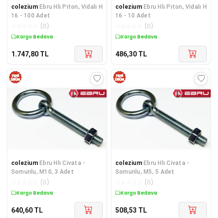
colezium
Ebru Hlı Piton, Vidalı H
colezium
Ebru Hlı Piton, Vidalı H
16 - 100 Adet
16 - 10 Adet
☆
☆
☆
☆
☆
(
0
)
☆
☆
☆
☆
☆
(
0
)
Kargo Bedava
Kargo Bedava
1.747,80
TL
486,30
TL
colezium
Ebru Hlı Civata -
colezium
Ebru Hlı Civata -
Somunlu, M10, 3 Adet
Somunlu, M5, 5 Adet
☆
☆
☆
☆
☆
(
0
)
☆
☆
☆
☆
☆
(
0
)
Kargo Bedava
Kargo Bedava
640,60
TL
508,53
TL