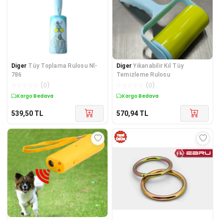
Diger
Tüy Toplama Rulosu Nl-
Diger
Yıkanabilir Kıl Tüy
786
Temizleme Rulosu
☆
☆
☆
☆
☆
(
0
)
☆
☆
☆
☆
☆
(
0
)
Kargo Bedava
Kargo Bedava
539,50
TL
570,94
TL