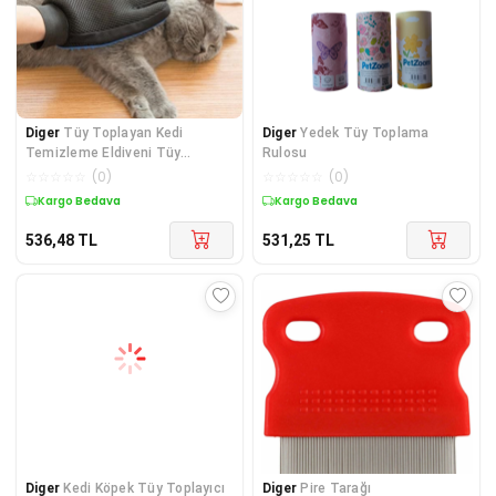
Diger
Tüy Toplayan Kedi
Diger
Yedek Tüy Toplama
Temizleme Eldiveni Tüy
Rulosu
Toplama Eldiveni
☆
☆
☆
☆
☆
(
0
)
☆
☆
☆
☆
☆
(
0
)
Kargo Bedava
Kargo Bedava
536,48
TL
531,25
TL
Diger
Kedi Köpek Tüy Toplayıcı
Diger
Pire Tarağı