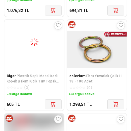
Kargo Bedava
Kargo Bedava
1.076,32
TL
694,31
TL
Diger
Plastik Saplı Metal Kedi
colezium
Ebru Yuvarlak Çelik H
Köpek Bakım Kıtık Tüy Topak
18 - 100 Adet
Açıcı Tarak
☆
☆
☆
☆
☆
(
0
)
☆
☆
☆
☆
☆
(
0
)
Kargo Bedava
Kargo Bedava
605
TL
1.298,51
TL