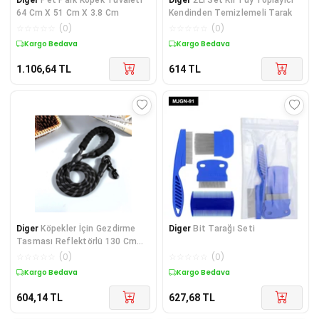
64 Cm X 51 Cm X 3.8 Cm
Kendinden Temizlemeli Tarak
☆
☆
☆
☆
☆
(
0
)
☆
☆
☆
☆
☆
(
0
)
Kargo Bedava
Kargo Bedava
1.106,64
TL
614
TL
Diger
Köpekler İçin Gezdirme
Diger
Bit Tarağı Seti
Tasması Reflektörlü 130 Cm
Halat Orta Ve B
☆
☆
☆
☆
☆
(
0
)
☆
☆
☆
☆
☆
(
0
)
Kargo Bedava
Kargo Bedava
604,14
TL
627,68
TL