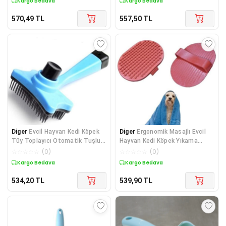
Kargo Bedava
Kargo Bedava
570,49
TL
557,50
TL
Diger
Evcil Hayvan Kedi Köpek
Diger
Ergonomik Masajlı Evcil
Tüy Toplayıcı Otomatik Tuşlu
Hayvan Kedi Köpek Yıkama
Pet Tarak
Fırçası Aparatı
☆
☆
☆
☆
☆
(
0
)
☆
☆
☆
☆
☆
(
0
)
Kargo Bedava
Kargo Bedava
534,20
TL
539,90
TL