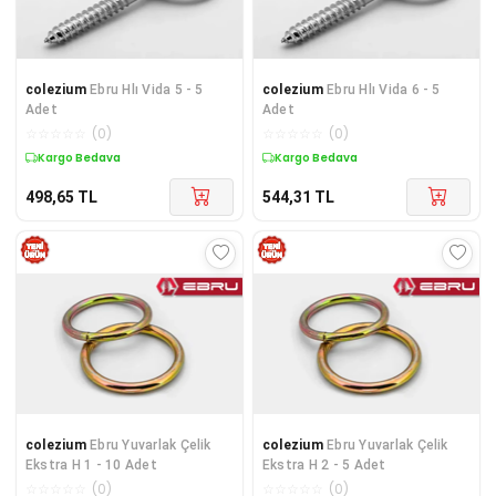
colezium
Ebru Hlı Vida 5 - 5
colezium
Ebru Hlı Vida 6 - 5
Adet
Adet
☆
☆
☆
☆
☆
(
0
)
☆
☆
☆
☆
☆
(
0
)
Kargo Bedava
Kargo Bedava
498,65
TL
544,31
TL
colezium
Ebru Yuvarlak Çelik
colezium
Ebru Yuvarlak Çelik
Ekstra H 1 - 10 Adet
Ekstra H 2 - 5 Adet
☆
☆
☆
☆
☆
(
0
)
☆
☆
☆
☆
☆
(
0
)