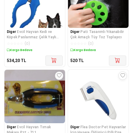
Diger
Evcil Hayvan Kedi ve
Diger
Pati Tasarımlı Yıkanabilir
Köpek Paslanmaz Çelik Yaylı
Çok Amaçlı Tüy Toz Toplayıcı
Tırnak Makası ve
☆
☆
☆
☆
☆
(
0
)
☆
☆
☆
☆
☆
(
0
)
Kargo Bedava
Kargo Bedava
534,20
TL
520
TL
Diger
Evcil Hayvan Tırnak
Diger
Flea Doctor Pet Hayvanlar
Makası Pzt - 711
İçin Haşere Öldürücü Pilli Pire