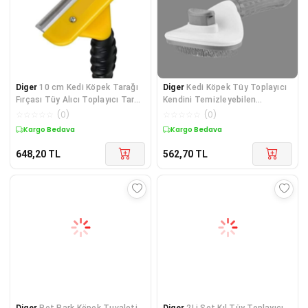
Diger
10 cm Kedi Köpek Tarağı
Diger
Kedi Köpek Tüy Toplayıcı
Fırçası Tüy Alıcı Toplayıcı Tarak
Kendini Temizleyebilen
Fırça
Ergonomik Rahat E
☆
☆
☆
☆
☆
(
0
)
☆
☆
☆
☆
☆
(
0
)
Kargo Bedava
Kargo Bedava
648,20
TL
562,70
TL
Diger
Pet Park Köpek Tuvaleti
Diger
2Li Set Kıl Tüy Toplayıcı