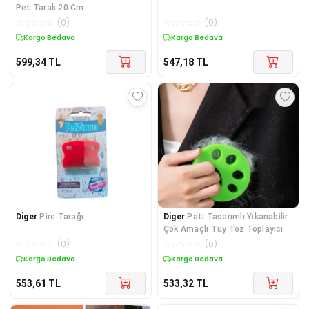
Pet Tarak 20 Cm
☆
☆
☆
☆
☆
(
0
)
☆
☆
☆
☆
☆
(
0
)
Kargo Bedava
Kargo Bedava
599,34
TL
547,18
TL
Diger
Pire Tarağı
Diger
Pati Tasarımlı Yıkanabilir
Çok Amaçlı Tüy Toz Toplayıcı
☆
☆
☆
☆
☆
(
0
)
☆
☆
☆
☆
☆
(
0
)
Kargo Bedava
Kargo Bedava
553,61
TL
533,32
TL