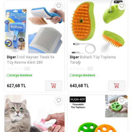
Diger
Evcil Hayvan Tarak Ve
Diger
Buharlı Tüy Toplama
Tüy Kesme Aleti 280
Tarağı
☆
☆
☆
☆
☆
(
0
)
☆
☆
☆
☆
☆
(
0
)
Kargo Bedava
Kargo Bedava
627,68
TL
643,68
TL