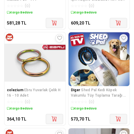
Tarağı
☆
☆
☆
☆
☆
(
0
)
☆
☆
☆
☆
☆
(
0
)
Kargo Bedava
Kargo Bedava
581,28
TL
609,20
TL
colezium
Ebru Yuvarlak Çelik H
Diger
Shed Pal Kedi Köpek
16 - 10 Adet
Vakumlu Tüy Toplama Tarağı -
Tüy Toplama Traş
☆
☆
☆
☆
☆
(
0
)
☆
☆
☆
☆
☆
(
0
)
Kargo Bedava
Kargo Bedava
364,10
TL
573,70
TL