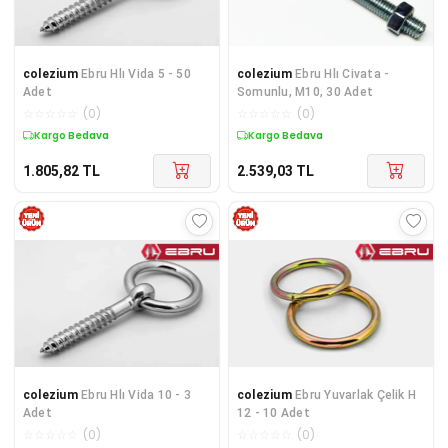
colezium
Ebru Hlı Vida 5 - 50
colezium
Ebru Hlı Civata -
Adet
Somunlu, M10, 30 Adet
☆
☆
☆
☆
☆
(
0
)
☆
☆
☆
☆
☆
(
0
)
Kargo Bedava
Kargo Bedava
1.805,82
TL
2.539,03
TL
colezium
Ebru Hlı Vida 10 - 3
colezium
Ebru Yuvarlak Çelik H
Adet
12 - 10 Adet
☆
☆
☆
☆
☆
(
0
)
☆
☆
☆
☆
☆
(
0
)