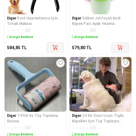
Diger
Evcil Hayvanlarınız İçin
Diger
Silikon Jel Fırçalı Kedi
Tırnak Makası
Köpek Pati Ayak Yıkama
Temizleme Kovası
☆
☆
☆
☆
☆
(
0
)
☆
☆
☆
☆
☆
(
0
)
Kargo Bedava
Kargo Bedava
584,85
TL
579,80
TL
Diger
Tiftik Ve Tüy Toplama
Diger
23 KG Üzeri Uzun Tüylü
Rulosu
Köpekler İçin Tüy Toplayıcı
Ergonomik Tara
☆
☆
☆
☆
☆
(
0
)
☆
☆
☆
☆
☆
(
0
)
Kargo Bedava
Kargo Bedava