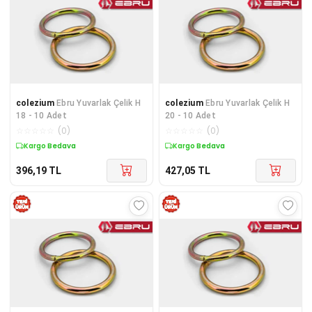
colezium
Ebru Yuvarlak Çelik H
colezium
Ebru Yuvarlak Çelik H
18 - 10 Adet
20 - 10 Adet
☆
☆
☆
☆
☆
(
0
)
☆
☆
☆
☆
☆
(
0
)
Kargo Bedava
Kargo Bedava
396,19
TL
427,05
TL