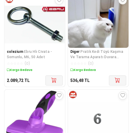
colezium
Ebru Hlı Civata -
Diger
Pratik Kedi Tüyü Kaşıma
Somunlu, M6, 50 Adet
Ve Tarama Aparatı Duvara
Monte Kaşıma Ale
☆
☆
☆
☆
☆
(
0
)
☆
☆
☆
☆
☆
(
0
)
Kargo Bedava
Kargo Bedava
2.089,72
TL
536,48
TL