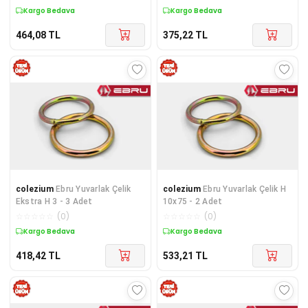
Kargo Bedava
Kargo Bedava
464,08
TL
375,22
TL
colezium
Ebru Yuvarlak Çelik
colezium
Ebru Yuvarlak Çelik H
Ekstra H 3 - 3 Adet
10x75 - 2 Adet
☆
☆
☆
☆
☆
(
0
)
☆
☆
☆
☆
☆
(
0
)
Kargo Bedava
Kargo Bedava
418,42
TL
533,21
TL