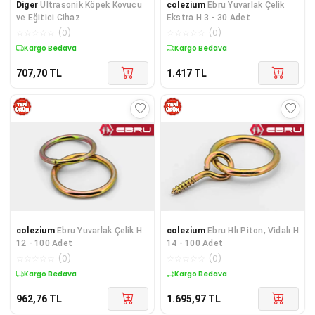
Diger
Ultrasonik Köpek Kovucu
colezium
Ebru Yuvarlak Çelik
ve Eğitici Cihaz
Ekstra H 3 - 30 Adet
☆
☆
☆
☆
☆
(
0
)
☆
☆
☆
☆
☆
(
0
)
Kargo Bedava
Kargo Bedava
707,70
TL
1.417
TL
colezium
Ebru Yuvarlak Çelik H
colezium
Ebru Hlı Piton, Vidalı H
12 - 100 Adet
14 - 100 Adet
☆
☆
☆
☆
☆
(
0
)
☆
☆
☆
☆
☆
(
0
)
Kargo Bedava
Kargo Bedava
962,76
TL
1.695,97
TL