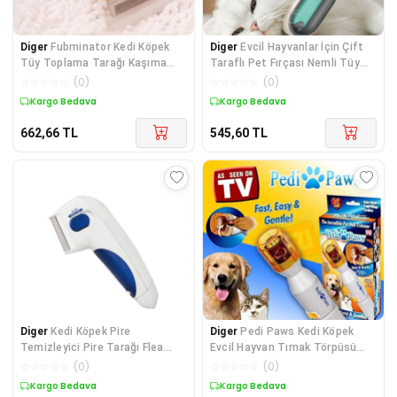
Diger
Fubminator Kedi Köpek
Diger
Evcil Hayvanlar İçin Çift
Tüy Toplama Tarağı Kaşıma
Taraflı Pet Fırçası Nemli Tüy
Aparatı 4,5 Cm
Tarama Ta
☆
☆
☆
☆
☆
(
0
)
☆
☆
☆
☆
☆
(
0
)
Kargo Bedava
Kargo Bedava
662,66
TL
545,60
TL
Diger
Kedi Köpek Pire
Diger
Pedi Paws Kedi Köpek
Temizleyici Pire Tarağı Flea
Evcil Hayvan Tırnak Törpüsü
Doctor
Düzeltici
☆
☆
☆
☆
☆
(
0
)
☆
☆
☆
☆
☆
(
0
)
Kargo Bedava
Kargo Bedava