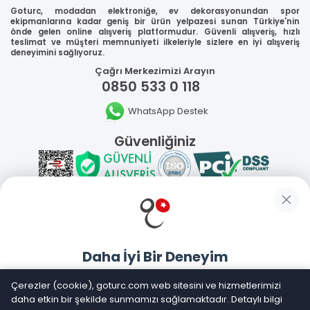
Goturc, modadan elektroniğe, ev dekorasyonundan spor
ekipmanlarına kadar geniş bir ürün yelpazesi sunan Türkiye'nin
önde gelen online alışveriş platformudur. Güvenli alışveriş, hızlı
teslimat ve müşteri memnuniyeti ilkeleriyle sizlere en iyi alışveriş
deneyimini sağlıyoruz.
Çağrı Merkezimizi Arayın
0850 533 0 118
WhatsApp Destek
Güvenliğiniz
Sosyal Medya
Daha İyi Bir Deneyim
Mobil Uygulamalarımız
Goturc mobil uygulamasıyla daha hızlı ve kolay alışveriş
Çerezler (cookie), goturc.com web sitesini ve hizmetlerimizi
yapın
daha etkin bir şekilde sunmamızı sağlamaktadır. Detaylı bilgi