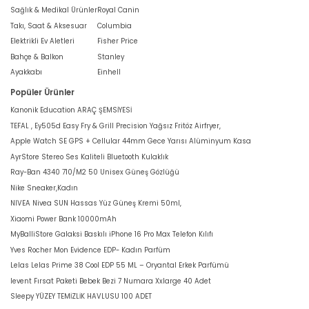
Sağlık & Medikal Ürünler
Royal Canin
Takı, Saat & Aksesuar
Columbia
Elektrikli Ev Aletleri
Fisher Price
Bahçe & Balkon
Stanley
Ayakkabı
Einhell
Popüler Ürünler
Kanonik Education ARAÇ ŞEMSİYESİ
TEFAL , Ey505d Easy Fry & Grill Precision Yağsız Fritöz Airfryer,
Apple Watch SE GPS + Cellular 44mm Gece Yarısı Alüminyum Kasa
AyrStore Stereo Ses Kaliteli Bluetooth Kulaklık
Ray-Ban 4340 710/M2 50 Unisex Güneş Gözlüğü
Nike Sneaker,Kadın
NIVEA Nivea SUN Hassas Yüz Güneş Kremi 50ml,
Xiaomi Power Bank 10000mAh
MyBalliStore Galaksi Baskılı iPhone 16 Pro Max Telefon Kılıfı
Yves Rocher Mon Evidence EDP- Kadın Parfüm
Lelas Lelas Prime 38 Cool EDP 55 ML – Oryantal Erkek Parfümü
levent Fırsat Paketi Bebek Bezi 7 Numara Xxlarge 40 Adet
Sleepy YÜZEY TEMİZLİK HAVLUSU 100 ADET