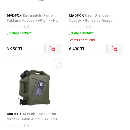
MADFOX
Katlanabilir Kamp
MADFOX
Çadır Brandası -
Saklama Kutusu - 60 LT - - Haki
Madfox - Güneş ve Rüzgar
- 547304
Koruma - OEM Kanvas Tarp 4*3
☆
☆
☆
☆
☆
(
0
)
☆
☆
☆
☆
☆
(
0
)
mt
Kargo Bedava
Kargo Bedava
Stokta 1 adet kaldı.
3.950
TL
6.400
TL
MADFOX
Musluklu Su Bidonu -
Madfox Galon Air PE - 19 Litre -
Yeşil - 547311
☆
☆
☆
☆
☆
(
0
)