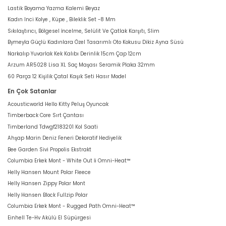
Lastik Boyama Yazma Kalemi Beyaz
Kadın Inci Kolye , Küpe , Bileklik Set -8 Mm
Sıkılaştırıcı, Bölgesel İncelme, Selülit Ve Çatlak Karşıtı, Slim
Bymeyla Güçlü Kadınlara Özel Tasarımlı Oto Kokusu Dikiz Ayna Süsü
Narkalıp Yuvarlak Kek Kalıbı Derinlik 15cm Çap 12cm
Arzum AR5028 Lisa XL Saç Maşası Seramik Plaka 32mm
60 Parça 12 Kişilik Çatal Kaşık Seti Hasır Model
En Çok Satanlar
Acousticworld Hello Kitty Peluş Oyuncak
Timberback Core Sırt Çantası
Timberland Tdwgf2183201 Kol Saati
Ahşap Marin Deniz Feneri Dekoratif Hediyelik
Bee Garden Sivi Propolis Ekstrakt
Columbia Erkek Mont - White Out İi Omni-Heat™
Helly Hansen Mount Polar Fleece
Helly Hansen Zippy Polar Mont
Helly Hansen Block Fullzip Polar
Columbia Erkek Mont - Rugged Path Omni-Heat™
Einhell Te-Hv Akülü El Süpürgesi