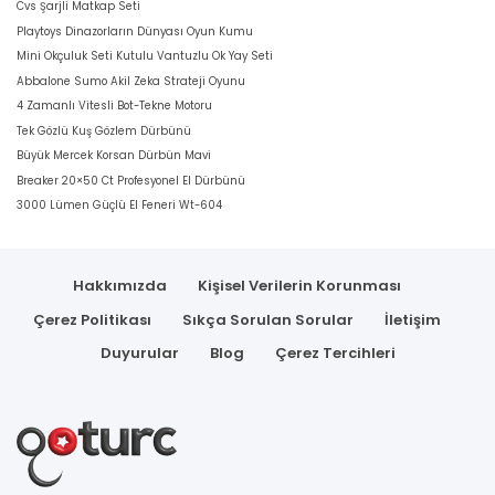
Cvs Şarjli Matkap Seti
Playtoys Dinazorların Dünyası Oyun Kumu
Mini Okçuluk Seti Kutulu Vantuzlu Ok Yay Seti
Abbalone Sumo Akil Zeka Strateji Oyunu
4 Zamanlı Vitesli Bot-Tekne Motoru
Tek Gözlü Kuş Gözlem Dürbünü
Büyük Mercek Korsan Dürbün Mavi
Breaker 20×50 Ct Profesyonel El Dürbünü
3000 Lümen Güçlü El Feneri Wt-604
Hakkımızda
Kişisel Verilerin Korunması
Çerez Politikası
Sıkça Sorulan Sorular
İletişim
Duyurular
Blog
Çerez Tercihleri