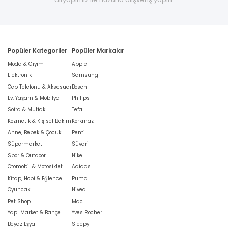
Popüler Kategoriler
Popüler Markalar
Moda & Giyim
Apple
Elektronik
Samsung
Cep Telefonu & Aksesuar
Bosch
Ev, Yaşam & Mobilya
Philips
Sofra & Mutfak
Tefal
Kozmetik & Kişisel Bakım
Korkmaz
Anne, Bebek & Çocuk
Penti
Süpermarket
Süvari
Spor & Outdoor
Nike
Otomobil & Motosiklet
Adidas
Kitap, Hobi & Eğlence
Puma
Oyuncak
Nivea
Pet Shop
Mac
Yapı Market & Bahçe
Yves Rocher
Beyaz Eşya
Sleepy