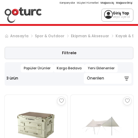
Kampanyalar
Müşteri Hizmetleri
Mağaza Aç
Mağaza Girişi
Giriş Yap
veya üye ol
Anasayfa
Spor & Outdoor
Ekipman & Aksesuar
Kayak & Sn
Filtrele
Popüler Ürünler
Kargo Bedava
Yeni Eklenenler
3
ürün