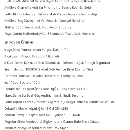
UFUK HOME Milas 211 Masalı Siyah Fermuarlı Bahçe Balkon Takımı
AyrStore Otomatik Kedi Su Pınarı Ultra Sessiz Kedi Su Sebili
Delta 10 lu Pilates Seti Pilates Matı Pilates Topu Pilates Lastiği
AyrStore Saç Düzleştirici Ve Maşa İkili Saç Şekillendirici
Philips 5000 Serisi Islak Kuru Robot Süpürge
Royal Canin Motherbaby Cat 34 Anne Ve Yavru Kedi Maması
En Favori Ürünler
İsego Emoji Yumurtlayan Kurşun Kalem 4'lü
Ayakkabılık Ahşap Çubuklu 4 Bölmeli
2 Katlı Banyo Kozmetik Takı Düzenleyici Baharatlık Çok Amaçlı Organizer
Besinistanbul PSSPOR 2 Adet 3KG Pembe Renk Dambıl Seti
Formeya Fermuarlı 6 Adet Beyaz Yastık Koruyucu Alez
İnci Ağda Spatula 100lü
Pembe Ton Eşitleyici (Pink Tone-Up) Güneş Kremi SPF 50
Maru.Derm Su Bazlı Güçlendirici Kaş & Kirpik Serumu
Delta Squat Pilates Jimnastik Egzersiz Çubuğu Portable Studio Squat Bar
Dekoratif Strafor Köpük Çıta (5 CM GENİŞLİK)
beaulis Drag It Inkpen Keçe Uçlu Eyeliner 196 Brown
Regular Show Mordecai & Rigby Haters Gonna Hate Erkek Cüzdan
Kadın Puantiye Desenli Mini Şort Etek Siyah