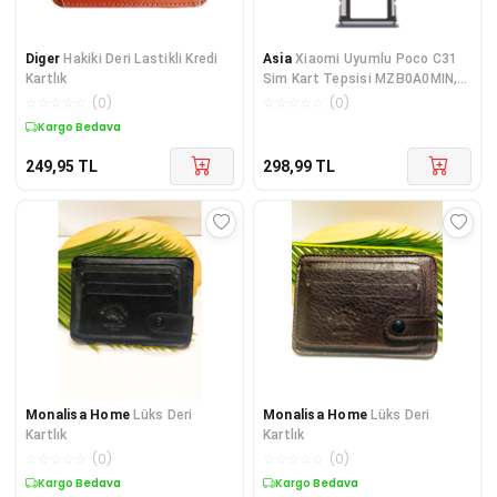
Diger
Hakiki Deri Lastikli Kredi
Asia
Xiaomi Uyumlu Poco C31
Kartlık
Sim Kart Tepsisi MZB0A0MIN,
211033MI
☆
☆
☆
☆
☆
(
0
)
☆
☆
☆
☆
☆
(
0
)
Kargo Bedava
249,95
TL
298,99
TL
Monalisa Home
Lüks Deri
Monalisa Home
Lüks Deri
Kartlık
Kartlık
☆
☆
☆
☆
☆
(
0
)
☆
☆
☆
☆
☆
(
0
)
Kargo Bedava
Kargo Bedava