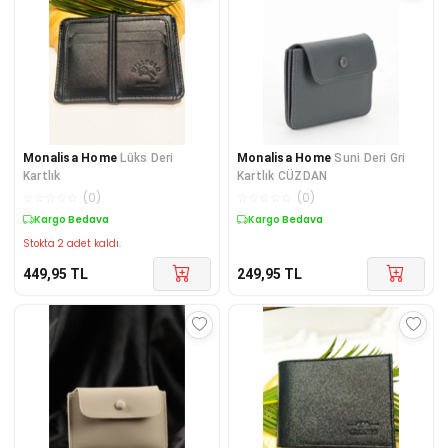
Monalisa Home
Lüks Deri
Monalisa Home
Suni Deri Gri
Kartlık
Kartlık CÜZDAN
☆
☆
☆
☆
☆
(
0
)
☆
☆
☆
☆
☆
(
0
)
Kargo Bedava
Kargo Bedava
Stokta 2 adet kaldı.
449,95
TL
249,95
TL