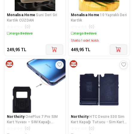
Monalisa Home
Suni Deri Gri
Monalisa Home
10 Yapraklı Deri
Kartlık CÜZDAN
Kartlık
☆
☆
☆
☆
☆
(
0
)
☆
☆
☆
☆
☆
(
0
)
Kargo Bedava
Kargo Bedava
Stokta 1 adet kaldı.
249,95
TL
449,95
TL
Northcity
OnePlus 7 Pro SIM
Northcity
HTC Desire 530 Sim
Kart Yuvası – SIM Kapağı
Kart Kapağı Tutucu - Sim Kart
Tutucu Yedek Parça
Koruma ve Kolay Takma
☆
☆
☆
☆
☆
(
0
)
☆
☆
☆
☆
☆
(
0
)