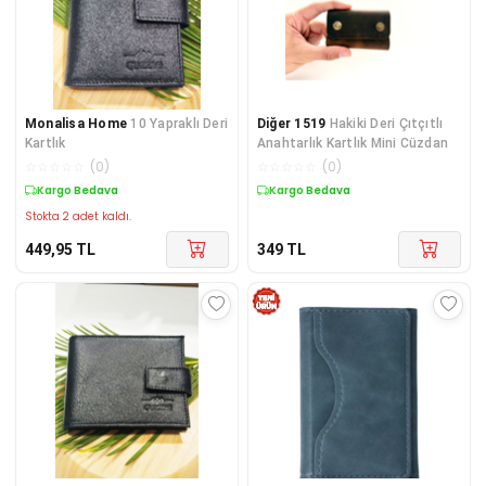
Monalisa Home
10 Yapraklı Deri
Diğer 1519
Hakiki Deri Çıtçıtlı
Kartlık
Anahtarlık Kartlık Mini Cüzdan
☆
☆
☆
☆
☆
(
0
)
☆
☆
☆
☆
☆
(
0
)
Kargo Bedava
Kargo Bedava
Stokta 2 adet kaldı.
449,95
TL
349
TL