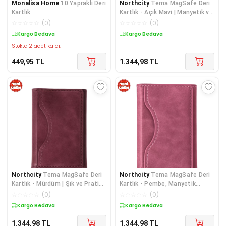
Monalisa Home
10 Yapraklı Deri
Northcity
Tema MagSafe Deri
Kartlık
Kartlık - Açık Mavi | Manyetik ve
Şık
☆
☆
☆
☆
☆
(
0
)
☆
☆
☆
☆
☆
(
0
)
Kargo Bedava
Kargo Bedava
Stokta 2 adet kaldı.
449,95
TL
1.344,98
TL
Northcity
Tema MagSafe Deri
Northcity
Tema MagSafe Deri
Kartlık - Mürdüm | Şık ve Pratik
Kartlık - Pembe, Manyetik
Kart Çözücü
Telefon Aksesuarı ile Uyumlu
☆
☆
☆
☆
☆
(
0
)
☆
☆
☆
☆
☆
(
0
)
Kargo Bedava
Kargo Bedava
1.344,98
TL
1.344,98
TL