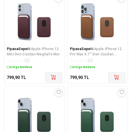
PiyasaSepeti
Apple iPhone 12
PiyasaSepeti
Apple iPhone 12
Mini Deri Cüzdan MagSafe Mor
Pro Max 6.7'' Deri Cüzdan
MagSafe Sarı
☆
☆
☆
☆
☆
(
0
)
☆
☆
☆
☆
☆
(
0
)
Kargo Bedava
Kargo Bedava
799,90
TL
799,90
TL