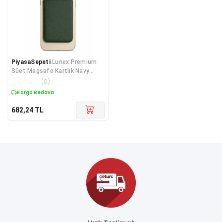
PiyasaSepeti
Lunex Premium
Süet Magsafe Kartlık Navy
Eclipse iPhone 11 Pro Max
☆
☆
☆
☆
☆
(
0
)
Kargo Bedava
682,24
TL