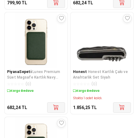
799,90
TL
682,24
TL
PiyasaSepeti
Lunex Premium
Honest
Honest Kartlık Çakı ve
Süet Magsafe Kartlık Navy
Anahtarlık Set Siyah
Eclipse iPhone 14 Pro
☆
☆
☆
☆
☆
(
0
)
☆
☆
☆
☆
☆
(
0
)
Kargo Bedava
Kargo Bedava
Stokta 1 adet kaldı.
682,24
TL
1.856,25
TL