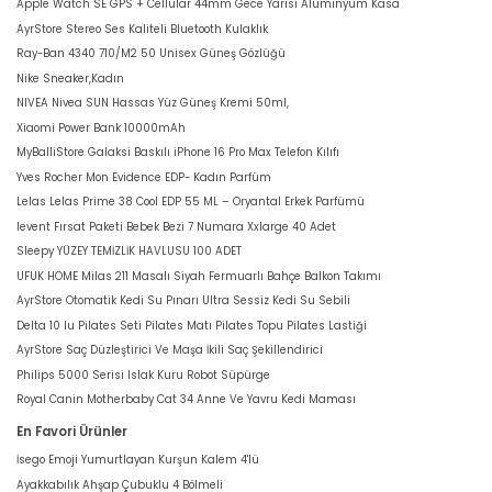
Apple Watch SE GPS + Cellular 44mm Gece Yarısı Alüminyum Kasa
AyrStore Stereo Ses Kaliteli Bluetooth Kulaklık
Ray-Ban 4340 710/M2 50 Unisex Güneş Gözlüğü
Nike Sneaker,Kadın
NIVEA Nivea SUN Hassas Yüz Güneş Kremi 50ml,
Xiaomi Power Bank 10000mAh
MyBalliStore Galaksi Baskılı iPhone 16 Pro Max Telefon Kılıfı
Yves Rocher Mon Evidence EDP- Kadın Parfüm
Lelas Lelas Prime 38 Cool EDP 55 ML – Oryantal Erkek Parfümü
levent Fırsat Paketi Bebek Bezi 7 Numara Xxlarge 40 Adet
Sleepy YÜZEY TEMİZLİK HAVLUSU 100 ADET
UFUK HOME Milas 211 Masalı Siyah Fermuarlı Bahçe Balkon Takımı
AyrStore Otomatik Kedi Su Pınarı Ultra Sessiz Kedi Su Sebili
Delta 10 lu Pilates Seti Pilates Matı Pilates Topu Pilates Lastiği
AyrStore Saç Düzleştirici Ve Maşa İkili Saç Şekillendirici
Philips 5000 Serisi Islak Kuru Robot Süpürge
Royal Canin Motherbaby Cat 34 Anne Ve Yavru Kedi Maması
En Favori Ürünler
İsego Emoji Yumurtlayan Kurşun Kalem 4'lü
Ayakkabılık Ahşap Çubuklu 4 Bölmeli