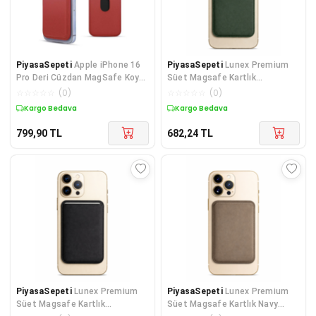
PiyasaSepeti
Apple iPhone 16
PiyasaSepeti
Lunex Premium
Pro Deri Cüzdan MagSafe Koyu
Süet Magsafe Kartlık
Yeşil
Sandstone Beige iPhone 13
☆
☆
☆
☆
☆
(
0
)
☆
☆
☆
☆
☆
(
0
)
Mini
Kargo Bedava
Kargo Bedava
799,90
TL
682,24
TL
PiyasaSepeti
Lunex Premium
PiyasaSepeti
Lunex Premium
Süet Magsafe Kartlık
Süet Magsafe Kartlık Navy