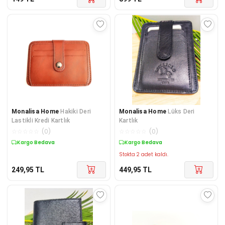
Monalisa Home
Hakiki Deri
Monalisa Home
Lüks Deri
Lastikli Kredi Kartlık
Kartlık
☆
☆
☆
☆
☆
(
0
)
☆
☆
☆
☆
☆
(
0
)
Kargo Bedava
Kargo Bedava
Stokta 2 adet kaldı.
249,95
TL
449,95
TL