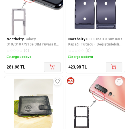
Northcity
Galaxy
Northcity
HTC One X9 Sim Kart
S10/S10+/S10e SIM Yuvası &
Kapağı Tutucu - Değiştirilebilir
Çift SIM Kart Kapağı – Orjinal
Cep Telefonu Yedek Parçası
☆
☆
☆
☆
☆
(
0
)
☆
☆
☆
☆
☆
(
0
)
Tutucu Tek Parça
Kargo Bedava
Kargo Bedava
281,98
TL
423,98
TL