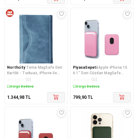
Northcity
Tema MagSafe Deri
PiyasaSepeti
Apple iPhone 15
Kartlık - Turkuaz, iPhone ile
6.1'' Deri Cüzdan MagSafe
Uyumlu Premium Aksesuar
Pembe
☆
☆
☆
☆
☆
(
0
)
☆
☆
☆
☆
☆
(
0
)
Kargo Bedava
Kargo Bedava
1.344,98
TL
799,90
TL