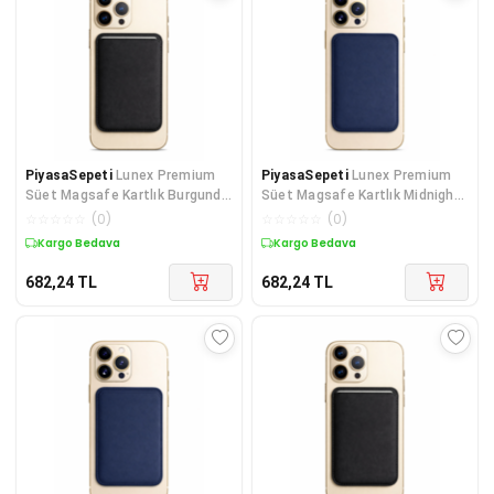
PiyasaSepeti
Lunex Premium
PiyasaSepeti
Lunex Premium
Süet Magsafe Kartlık Burgundy
Süet Magsafe Kartlık Midnight
Wine iPhone 13
Black iPhone 15
☆
☆
☆
☆
☆
(
0
)
☆
☆
☆
☆
☆
(
0
)
Kargo Bedava
Kargo Bedava
682,24
TL
682,24
TL