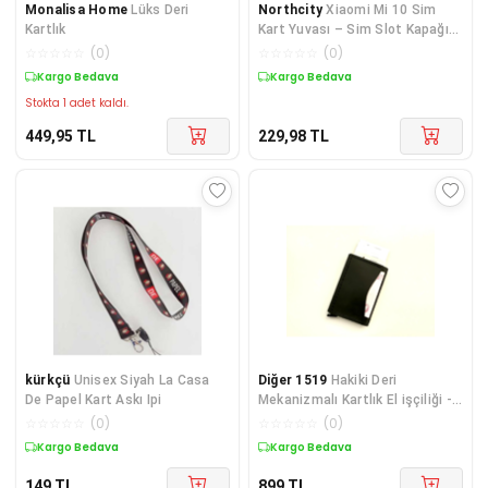
Monalisa Home
Lüks Deri
Northcity
Xiaomi Mi 10 Sim
Kartlık
Kart Yuvası – Sim Slot Kapağı
Tutucu (Orijinal)
☆
☆
☆
☆
☆
(
0
)
☆
☆
☆
☆
☆
(
0
)
Kargo Bedava
Kargo Bedava
Stokta 1 adet kaldı.
449,95
TL
229,98
TL
kürkçü
Unisex Siyah La Casa
Diğer 1519
Hakiki Deri
De Papel Kart Askı Ipi
Mekanizmalı Kartlık El işçiliği -
Handmade
☆
☆
☆
☆
☆
(
0
)
☆
☆
☆
☆
☆
(
0
)
Kargo Bedava
Kargo Bedava
149
TL
899
TL