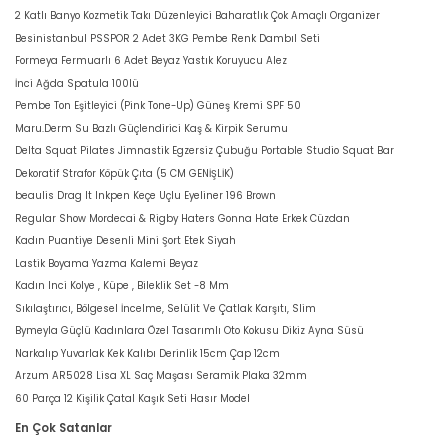
2 Katlı Banyo Kozmetik Takı Düzenleyici Baharatlık Çok Amaçlı Organizer
Besinistanbul PSSPOR 2 Adet 3KG Pembe Renk Dambıl Seti
Formeya Fermuarlı 6 Adet Beyaz Yastık Koruyucu Alez
İnci Ağda Spatula 100lü
Pembe Ton Eşitleyici (Pink Tone-Up) Güneş Kremi SPF 50
Maru.Derm Su Bazlı Güçlendirici Kaş & Kirpik Serumu
Delta Squat Pilates Jimnastik Egzersiz Çubuğu Portable Studio Squat Bar
Dekoratif Strafor Köpük Çıta (5 CM GENİŞLİK)
beaulis Drag It Inkpen Keçe Uçlu Eyeliner 196 Brown
Regular Show Mordecai & Rigby Haters Gonna Hate Erkek Cüzdan
Kadın Puantiye Desenli Mini Şort Etek Siyah
Lastik Boyama Yazma Kalemi Beyaz
Kadın Inci Kolye , Küpe , Bileklik Set -8 Mm
Sıkılaştırıcı, Bölgesel İncelme, Selülit Ve Çatlak Karşıtı, Slim
Bymeyla Güçlü Kadınlara Özel Tasarımlı Oto Kokusu Dikiz Ayna Süsü
Narkalıp Yuvarlak Kek Kalıbı Derinlik 15cm Çap 12cm
Arzum AR5028 Lisa XL Saç Maşası Seramik Plaka 32mm
60 Parça 12 Kişilik Çatal Kaşık Seti Hasır Model
En Çok Satanlar