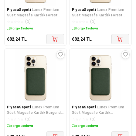
PiyasaSepeti
Lunex Premium
PiyasaSepeti
Lunex Premium
Süet Magsafe Kartlık Forest
Süet Magsafe Kartlık Forest
Green iPhone 16
Green iPhone 12 Mini
☆
☆
☆
☆
☆
(
0
)
☆
☆
☆
☆
☆
(
0
)
Kargo Bedava
Kargo Bedava
682,24
TL
682,24
TL
PiyasaSepeti
Lunex Premium
PiyasaSepeti
Lunex Premium
Süet Magsafe Kartlık Burgundy
Süet Magsafe Kartlık
Wine iPhone 12 Pro
Sandstone Beige iPhone 11
☆
☆
☆
☆
☆
(
0
)
☆
☆
☆
☆
☆
(
0
)
Kargo Bedava
Kargo Bedava