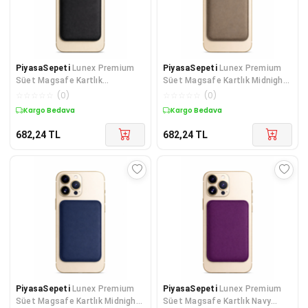
PiyasaSepeti
Lunex Premium
PiyasaSepeti
Lunex Premium
Süet Magsafe Kartlık
Süet Magsafe Kartlık Midnight
Sandstone Beige iPhone 14
Black iPhone 17 Air
☆
☆
☆
☆
☆
(
0
)
☆
☆
☆
☆
☆
(
0
)
Kargo Bedava
Kargo Bedava
682,24
TL
682,24
TL
PiyasaSepeti
Lunex Premium
PiyasaSepeti
Lunex Premium
Süet Magsafe Kartlık Midnight
Süet Magsafe Kartlık Navy