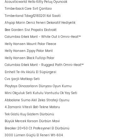
Acousticworld Hello Kitty Peluş Oyuncak
Timberback Core Sırt Çantası
Timberland Tdwgf2183201 Kol Saati
Ahşap Marin Deniz Feneri Dekoratif Hediyelik
Bee Garden Sivi Propolis Ekstrakt
Columbia Erkek Mont - White Out İi Omni-Heat™
Helly Hansen Mount Polar Fleece
Helly Hansen Zippy Polar Mont
Helly Hansen Block Fullzip Polar
Columbia Erkek Mont - Rugged Path Omni-Heat™
Einhell Te-Hv Akülü El Süpürgesi
Cvs Şarjli Matkap Seti
Playtoys Dinazorların Dünyası Oyun Kumu
Mini Okçuluk Seti Kutulu Vantuzlu Ok Yay Seti
Abbalone Sumo Akil Zeka Strateji Oyunu
4 Zamanlı Vitesli Bot-Tekne Motoru
Tek Gözlü Kuş Gözlem Dürbünü
Büyük Mercek Korsan Dürbün Mavi
Breaker 20×50 Ct Profesyonel El Dürbünü
3000 Lümen Güçlü El Feneri Wt-604