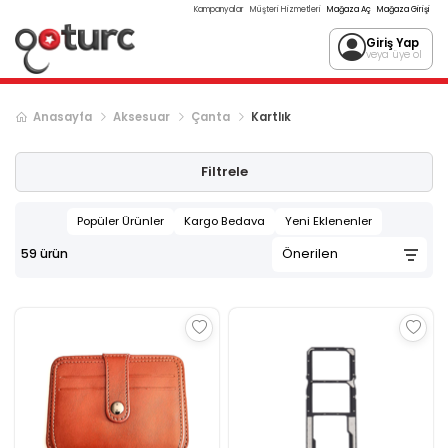
Kampanyalar
Müşteri Hizmetleri
Mağaza Aç
Mağaza Girişi
Giriş Yap
veya üye ol
Anasayfa
Aksesuar
Çanta
Kartlık
Filtrele
Popüler Ürünler
Kargo Bedava
Yeni Eklenenler
59
ürün