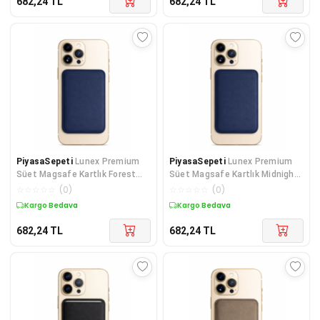
682,24
TL
682,24
TL
PiyasaSepeti
Lunex Premium
PiyasaSepeti
Lunex Premium
Süet Magsafe Kartlık Forest
Süet Magsafe Kartlık Midnight
Green iPhone 12
Black iPhone 15 Pro Max
☆
☆
☆
☆
☆
(
0
)
☆
☆
☆
☆
☆
(
0
)
Kargo Bedava
Kargo Bedava
682,24
TL
682,24
TL