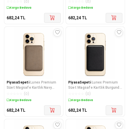
Sandstone Beige iPhone 16 Pro
Eclipse iPhone 15 Pro
☆
☆
☆
☆
☆
(
0
)
☆
☆
☆
☆
☆
(
0
)
Max
Kargo Bedava
Kargo Bedava
682,24
TL
682,24
TL
PiyasaSepeti
Lunex Premium
PiyasaSepeti
Lunex Premium
Süet Magsafe Kartlık Navy
Süet Magsafe Kartlık Burgundy
Eclipse iPhone 11 Pro
Wine iPhone 16 Pro
☆
☆
☆
☆
☆
(
0
)
☆
☆
☆
☆
☆
(
0
)
Kargo Bedava
Kargo Bedava
682,24
TL
682,24
TL