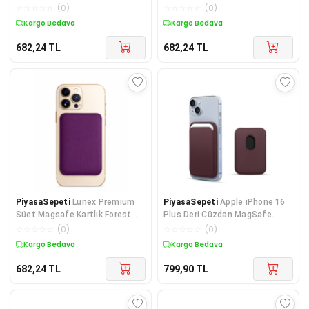
Black iPhone 13 Pro Max
Eclipse iPhone 12 Pro Max
☆
☆
☆
☆
☆
(
0
)
☆
☆
☆
☆
☆
(
0
)
Kargo Bedava
Kargo Bedava
682,24
TL
682,24
TL
PiyasaSepeti
Lunex Premium
PiyasaSepeti
Apple iPhone 16
Süet Magsafe Kartlık Forest
Plus Deri Cüzdan MagSafe
Green iPhone 14 Pro Max
Lacivert
☆
☆
☆
☆
☆
(
0
)
☆
☆
☆
☆
☆
(
0
)
Kargo Bedava
Kargo Bedava
682,24
TL
799,90
TL