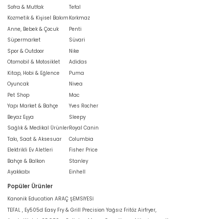
Sofra & Mutfak
Tefal
Kozmetik & Kişisel Bakım
Korkmaz
Anne, Bebek & Çocuk
Penti
Süpermarket
Süvari
Spor & Outdoor
Nike
Otomobil & Motosiklet
Adidas
Kitap, Hobi & Eğlence
Puma
Oyuncak
Nivea
Pet Shop
Mac
Yapı Market & Bahçe
Yves Rocher
Beyaz Eşya
Sleepy
Sağlık & Medikal Ürünler
Royal Canin
Takı, Saat & Aksesuar
Columbia
Elektrikli Ev Aletleri
Fisher Price
Bahçe & Balkon
Stanley
Ayakkabı
Einhell
Popüler Ürünler
Kanonik Education ARAÇ ŞEMSİYESİ
TEFAL , Ey505d Easy Fry & Grill Precision Yağsız Fritöz Airfryer,