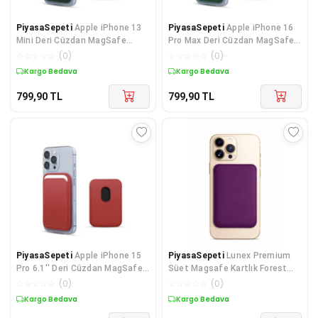
PiyasaSepeti
Apple iPhone 13
PiyasaSepeti
Apple iPhone 16
Mini Deri Cüzdan MagSafe
Pro Max Deri Cüzdan MagSafe
Lacivert
Lacivert
☆
☆
☆
☆
☆
(
0
)
☆
☆
☆
☆
☆
(
0
)
Kargo Bedava
Kargo Bedava
799,90
TL
799,90
TL
PiyasaSepeti
Apple iPhone 15
PiyasaSepeti
Lunex Premium
Pro 6.1'' Deri Cüzdan MagSafe
Süet Magsafe Kartlık Forest
Siyah
Green iPhone 13 Pro
☆
☆
☆
☆
☆
(
0
)
☆
☆
☆
☆
☆
(
0
)
Kargo Bedava
Kargo Bedava