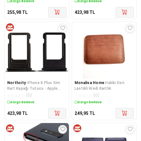
Kargo Bedava
Kargo Bedava
255,98
TL
423,98
TL
Northcity
iPhone 8 Plus Sim
Monalisa Home
Hakiki Deri
Kart Kapağı Tutucu - Apple
Lastikli Kredi Kartlık
Orijinal Uyumluluk (5775)
☆
☆
☆
☆
☆
(
0
)
☆
☆
☆
☆
☆
(
0
)
Kargo Bedava
Kargo Bedava
423,98
TL
249,95
TL