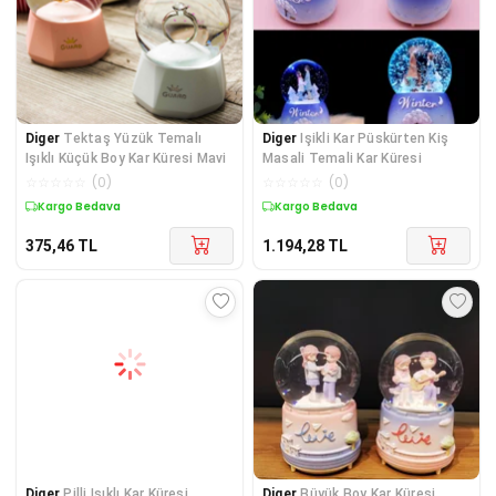
Diger
Tektaş Yüzük Temalı
Diger
Işikli Kar Püskürten Kiş
Işıklı Küçük Boy Kar Küresi Mavi
Masali Temali Kar Küresi
☆
☆
☆
☆
☆
(
0
)
☆
☆
☆
☆
☆
(
0
)
Kargo Bedava
Kargo Bedava
375,46
TL
1.194,28
TL
Diger
Pilli Işıklı Kar Küresi
Diger
Büyük Boy Kar Küresi