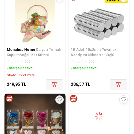
Monalisa Home
Dalyan Temalı
10 Adet 10x2mm Yuvarlak
Kaplumbağalı Kar Küresi
Neodyum Mıknatıs Güçlü
Magnet Nikel Kaplamalı
☆
☆
☆
☆
☆
(
0
)
☆
☆
☆
☆
☆
(
0
)
Kargo Bedava
Kargo Bedava
Stokta 1 adet kaldı.
249,95
TL
286,57
TL