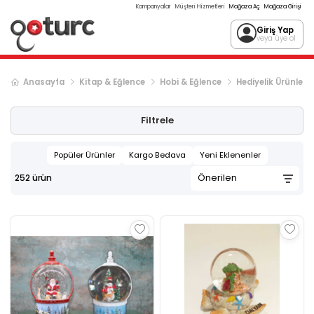
Kampanyalar
Müşteri Hizmetleri
Mağaza Aç
Mağaza Girişi
Giriş Yap
veya üye ol
Anasayfa
Kitap & Eğlence
Hobi & Eğlence
Hediyelik Ürünler
Sonraki ürün sayfası, sayfa
2
Filtrele
Popüler Ürünler
Kargo Bedava
Yeni Eklenenler
252
ürün