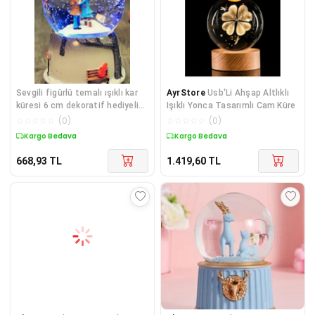
Sevgili figürlü temalı ışıklı kar
AyrStore
Usb'Li Ahşap Altlıklı
küresi 6 cm dekoratif hediyelik
Işıklı Yonca Tasarımlı Cam Küre
süs eşyası - Hobi &amp;
☆
☆
☆
☆
☆
(
0
)
☆
☆
☆
☆
☆
(
0
)
Eğlence
Kargo Bedava
Kargo Bedava
668,93
TL
1.419,60
TL