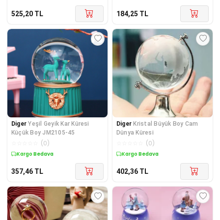
525,20
TL
184,25
TL
Diger
Yeşil Geyik Kar Küresi
Diger
Kristal Büyük Boy Cam
Küçük Boy JM2105-45
Dünya Küresi
☆
☆
☆
☆
☆
(
0
)
☆
☆
☆
☆
☆
(
0
)
Kargo Bedava
Kargo Bedava
357,46
TL
402,36
TL