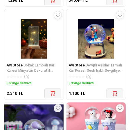
1.296
TL
340,44
TL
AyrStore
Sokak Lambalı Kar
AyrStore
Sevgili Aşıklar Temalı
Küresi Minyatür Dekoratif
Kar Küresi Sesli Işıklı Sevgiliye
Romantik Sevgililer Tasarımlı
Hediye
☆
☆
☆
☆
☆
(
0
)
☆
☆
☆
☆
☆
(
0
)
Sokak Lambaları Kar
Kargo Bedava
Kargo Bedava
2.310
TL
1.100
TL