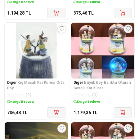
Kargo Bedava
Kargo Bedava
1.194,28
TL
375,46
TL
Diger
Kış Masalı Kar Küresi Orta
Diger
Büyük Boy Bankta Oturan
Boy
Sevgili Kar Küresi
☆
☆
☆
☆
☆
(
0
)
☆
☆
☆
☆
☆
(
0
)
Kargo Bedava
Kargo Bedava
706,48
TL
1.179,36
TL