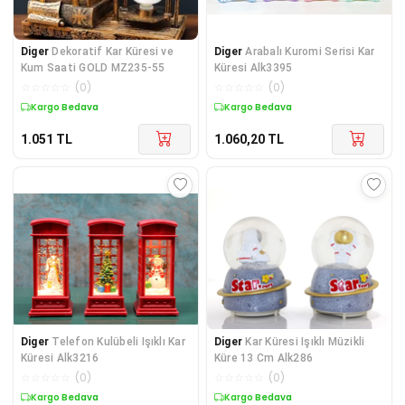
Diger
Dekoratif Kar Küresi ve
Diger
Arabalı Kuromi Serisi Kar
Kum Saati GOLD MZ235-55
Küresi Alk3395
☆
☆
☆
☆
☆
(
0
)
☆
☆
☆
☆
☆
(
0
)
Kargo Bedava
Kargo Bedava
1.051
TL
1.060,20
TL
Diger
Telefon Kulübeli Işıklı Kar
Diger
Kar Küresi Işıklı Müzikli
Küresi Alk3216
Küre 13 Cm Alk286
☆
☆
☆
☆
☆
(
0
)
☆
☆
☆
☆
☆
(
0
)
Kargo Bedava
Kargo Bedava