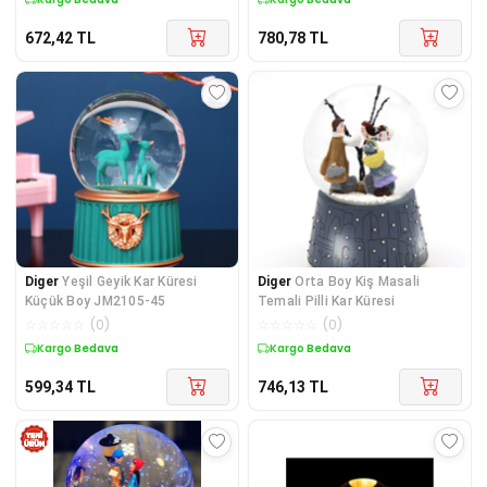
672,42
TL
780,78
TL
Diger
Yeşil Geyik Kar Küresi
Diger
Orta Boy Kiş Masali
Küçük Boy JM2105-45
Temali Pilli Kar Küresi
☆
☆
☆
☆
☆
(
0
)
☆
☆
☆
☆
☆
(
0
)
Kargo Bedava
Kargo Bedava
599,34
TL
746,13
TL