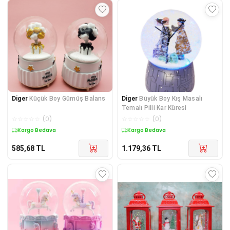
Diger
Küçük Boy Gümüş Balans
Diger
Büyük Boy Kış Masalı
Temalı Pilli Kar Küresi
☆
☆
☆
☆
☆
(
0
)
☆
☆
☆
☆
☆
(
0
)
Kargo Bedava
Kargo Bedava
585,68
TL
1.179,36
TL