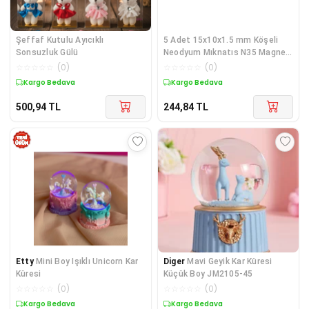
Şeffaf Kutulu Ayıcıklı
5 Adet 15x10x1.5 mm Köşeli
Sonsuzluk Gülü
Neodyum Mıknatıs N35 Magnet
Dayanıklı Nikel Kaplama
☆
☆
☆
☆
☆
(
0
)
☆
☆
☆
☆
☆
(
0
)
Kargo Bedava
Kargo Bedava
500,94
TL
244,84
TL
Etty
Mini Boy Işıklı Unicorn Kar
Diger
Mavi Geyik Kar Küresi
Küresi
Küçük Boy JM2105-45
☆
☆
☆
☆
☆
(
0
)
☆
☆
☆
☆
☆
(
0
)
Kargo Bedava
Kargo Bedava