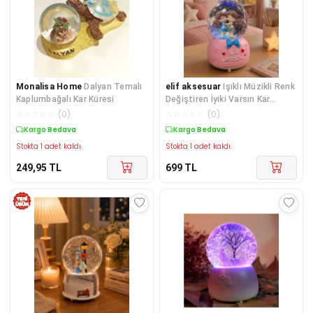
Monalisa Home
Dalyan Temalı
elif aksesuar
Işıklı Müzikli Renk
Kaplumbağalı Kar Küresi
Değiştiren İyiki Varsın Kar
Küresi 12*8cm
☆
☆
☆
☆
☆
(
0
)
☆
☆
☆
☆
☆
(
0
)
Kargo Bedava
Kargo Bedava
Stokta 1 adet kaldı.
Stokta 1 adet kaldı.
249,95
TL
699
TL