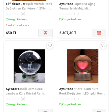
elif aksesuar
Işıklı Müzikli Renk
AyrStore
Lapidaria Ağaç
Değiştiren Kar Küresi 12*8cm
Temalı Işıklı Müzikli
RK-7K020
Püskürtmeli Kar Küresi Büyük
☆
☆
☆
☆
☆
(
0
)
☆
☆
☆
☆
☆
(
0
)
Boy
Kargo Bedava
Kargo Bedava
Stokta 1 adet kaldı.
650
TL
2.307,30
TL
AyrStore
Işıklı Cam Gece
AyrStore
Kristal Cam Küre
Lambası Küre Kristal Renk
Renk Değiştiren LED Işıklı Gece
Değiştiren LED Işıklı Dekoratif
Lambası Dekoratif Hediyelik
☆
☆
☆
☆
☆
(
0
)
☆
☆
☆
☆
☆
(
0
)
Hediyelik (Geyi
(kalp)
Kargo Bedava
Kargo Bedava