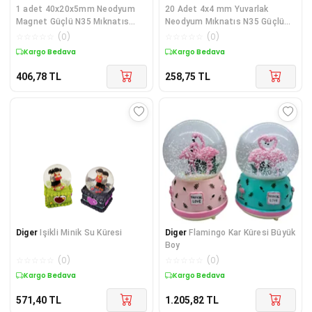
1 adet 40x20x5mm Neodyum
20 Adet 4x4 mm Yuvarlak
Magnet Güçlü N35 Mıknatıs
Neodyum Mıknatıs N35 Güçlü
Köşeli Nikel Kaplama
Magnet Nikel Kaplama
☆
☆
☆
☆
☆
(
0
)
☆
☆
☆
☆
☆
(
0
)
Kargo Bedava
Kargo Bedava
406,78
TL
258,75
TL
Diger
Işikli Minik Su Küresi
Diger
Flamingo Kar Küresi Büyük
Boy
☆
☆
☆
☆
☆
(
0
)
☆
☆
☆
☆
☆
(
0
)
Kargo Bedava
Kargo Bedava
571,40
TL
1.205,82
TL