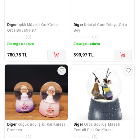
Diger
Işıklı Müzikli Kar Küresi
Diger
Kristal Cam Dünya Orta
Orta Boy MH-97
Boy
☆
☆
☆
☆
☆
(
0
)
☆
☆
☆
☆
☆
(
0
)
Kargo Bedava
Kargo Bedava
780,78
TL
599,97
TL
Diger
Küçük Boy Işıklı Kar Küresi
Diger
Orta Boy Kiş Masali
Prenses
Temali Pilli Kar Küresi
☆
☆
☆
☆
☆
(
0
)
☆
☆
☆
☆
☆
(
0
)