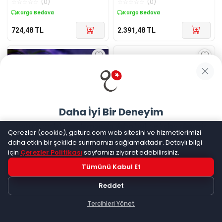
☆
☆
☆
☆
☆
(
0
)
☆
☆
☆
☆
☆
(
0
)
Kargo Bedava
Kargo Bedava
724,48
TL
2.391,48
TL
Daha İyi Bir Deneyim
Goturc mobil uygulamasıyla daha hızlı ve kolay alışveriş
Çerezler (cookie), goturc.com web sitesini ve hizmetlerimizi
yapın
Diger
Minik Astronot Işıklı Kar
Diger
Melek Figürlü Işıklı Kar
daha etkin bir şekilde sunmamızı sağlamaktadır. Detaylı bilgi
Küresi Alk3109
Küresi Alk1653
için
Çerezler Politikası
sayfamızı ziyaret edebilirsiniz.
☆
☆
☆
☆
☆
(
0
)
☆
☆
☆
☆
☆
(
0
)
Tümünü Kabul Et
Hemen Dene!
Kargo Bedava
Kargo Bedava
Reddet
713,42
TL
1.008,90
TL
Uygulama yüklüyse açılacak, değilse
Google Play
'e
yönlendirileceksiniz
Tercihleri Yönet
Keşfet
Kategoriler
Sepetim