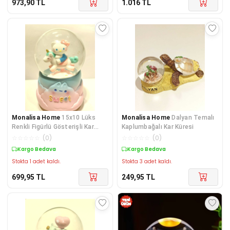
973,90
TL
1.016
TL
Monalisa Home
15x10 Lüks
Monalisa Home
Dalyan Temalı
Renkli Figürlü Gösterişli Kar
Kaplumbağalı Kar Küresi
Küre
☆
☆
☆
☆
☆
(
0
)
☆
☆
☆
☆
☆
(
0
)
Kargo Bedava
Kargo Bedava
Stokta 1 adet kaldı.
Stokta 3 adet kaldı.
699,95
TL
249,95
TL