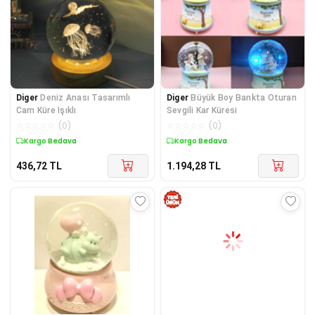
Diger
Deniz Anası Tasarımlı
Diger
Büyük Boy Bankta Oturan
Cam Küre Işıklı
Sevgili Kar Küresi
☆
☆
☆
☆
☆
(
0
)
☆
☆
☆
☆
☆
(
0
)
Kargo Bedava
Kargo Bedava
436,72
TL
1.194,28
TL