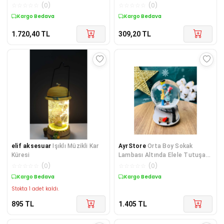
☆
☆
☆
☆
☆
(
0
)
☆
☆
☆
☆
☆
(
0
)
Kargo Bedava
Kargo Bedava
1.720,40
TL
309,20
TL
elif aksesuar
Işıklı Müzikli Kar
AyrStore
Orta Boy Sokak
Küresi
Lambası Altında Elele Tutuşan
Romantik Aşıklar Işıklı Müzikli
☆
☆
☆
☆
☆
(
0
)
☆
☆
☆
☆
☆
(
0
)
Kar
Kargo Bedava
Kargo Bedava
Stokta 1 adet kaldı.
895
TL
1.405
TL