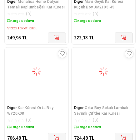
Diger
Monalisa Home Dalyan
Diger
Mavi Geyik Kar Küresi
Temalı Kaplumbağalı Kar Küresi
Küçük Boy JM2105-45
☆
☆
☆
☆
☆
(
0
)
☆
☆
☆
☆
☆
(
0
)
Kargo Bedava
Kargo Bedava
Stokta 1 adet kaldı.
249,95
TL
222,13
TL
Diger
Kar Küresi Orta Boy
Diger
Orta Boy Sokak Lambalı
WY20K08
Sevimli Çiftler Kar Küresi
☆
☆
☆
☆
☆
(
0
)
☆
☆
☆
☆
☆
(
0
)
Kargo Bedava
Kargo Bedava
706,48
TL
724,48
TL