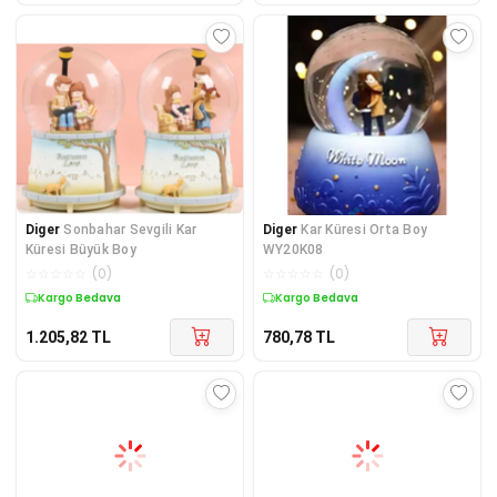
Diger
Sonbahar Sevgili Kar
Diger
Kar Küresi Orta Boy
Küresi Büyük Boy
WY20K08
☆
☆
☆
☆
☆
(
0
)
☆
☆
☆
☆
☆
(
0
)
Kargo Bedava
Kargo Bedava
1.205,82
TL
780,78
TL