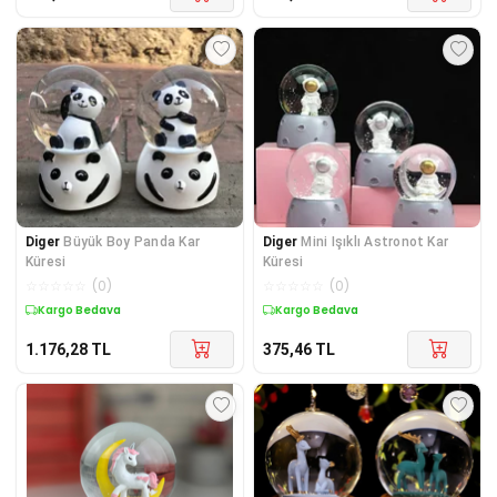
Diger
Büyük Boy Panda Kar
Diger
Mini Işıklı Astronot Kar
Küresi
Küresi
☆
☆
☆
☆
☆
(
0
)
☆
☆
☆
☆
☆
(
0
)
Kargo Bedava
Kargo Bedava
1.176,28
TL
375,46
TL