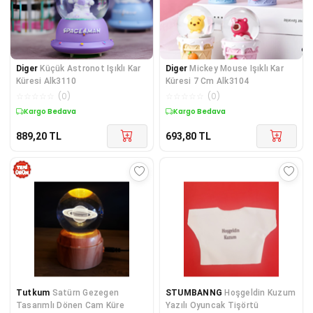
Diger
Küçük Astronot Işıklı Kar
Diger
Mickey Mouse Işıklı Kar
Küresi Alk3110
Küresi 7 Cm Alk3104
☆
☆
☆
☆
☆
(
0
)
☆
☆
☆
☆
☆
(
0
)
Kargo Bedava
Kargo Bedava
889,20
TL
693,80
TL
Tutkum
Satürn Gezegen
STUMBANNG
Hoşgeldin Kuzum
Tasarımlı Dönen Cam Küre
Yazılı Oyuncak Tişörtü