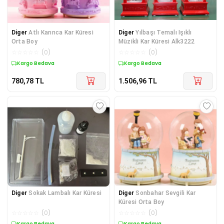
Diger
Atlı Karınca Kar Küresi
Diger
Yılbaşı Temalı Işıklı
Orta Boy
Müzikli Kar Küresi Alk3222
☆
☆
☆
☆
☆
(
0
)
☆
☆
☆
☆
☆
(
0
)
Kargo Bedava
Kargo Bedava
780,78
TL
1.506,96
TL
Diger
Sokak Lambalı Kar Küresi
Diger
Sonbahar Sevgili Kar
Küresi Orta Boy
☆
☆
☆
☆
☆
(
0
)
☆
☆
☆
☆
☆
(
0
)
Kargo Bedava
Kargo Bedava