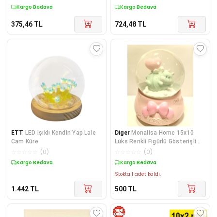
Kargo Bedava
Kargo Bedava
375,46
TL
724,48
TL
ETT
LED Işıklı Kendin Yap Lale
Diger
Monalisa Home 15x10
Cam Küre
Lüks Renkli Figürlü Gösterişli
Kar Küre
☆
☆
☆
☆
☆
(
0
)
☆
☆
☆
☆
☆
(
0
)
Kargo Bedava
Kargo Bedava
Stokta 1 adet kaldı.
1.442
TL
500
TL