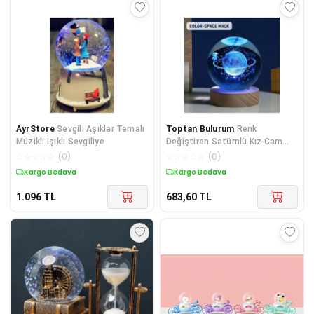
AyrStore
Sevgili Aşıklar Temalı
Toptan Bulurum
Renk
Müzikli Işıklı Sevgiliye
Değiştiren Satürnlü Kız Cam
Küre
☆
☆
☆
☆
☆
(
0
)
☆
☆
☆
☆
☆
(
0
)
Kargo Bedava
Kargo Bedava
1.096
TL
683,60
TL