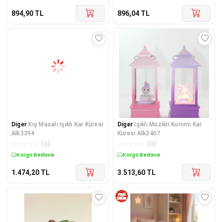
894,90
TL
896,04
TL
Diger
Kış Masalı Işıklı Kar Küresi
Diger
Işıklı Müzikli Kuromi Kar
Alk3394
Küresi Alk3407
☆
☆
☆
☆
☆
(
0
)
☆
☆
☆
☆
☆
(
0
)
Kargo Bedava
Kargo Bedava
1.474,20
TL
3.513,60
TL