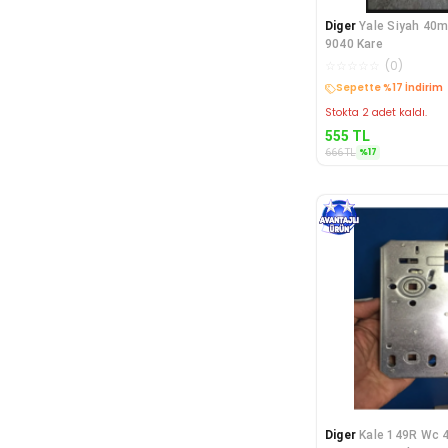
Diger
Yale Siyah 40m
9040 Kare
☆
☆
☆
☆
☆
(
0
)
Sepette %17 İndirim
Stokta 2 adet kaldı.
555
TL
%
17
666
TL
Diger
Kale 149R Wc 