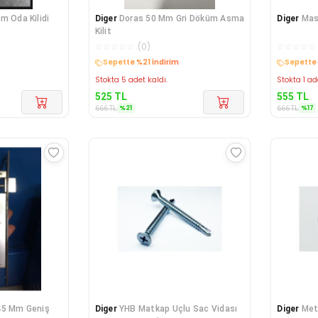
m Oda Kilidi
Diger
Doras 50 Mm Gri Döküm Asma
Diger
Mas
Kilit
☆
☆
☆
☆
☆
(
0
)
☆
☆
☆
☆
☆
Sepette %21 İndirim
Sepette 
Stokta 5 adet kaldı.
Stokta 1 ad
525
TL
555
TL
%
21
%
17
666
TL
666
TL
45 Mm Geniş
Diger
YHB Matkap Uçlu Sac Vidası
Diger
Met