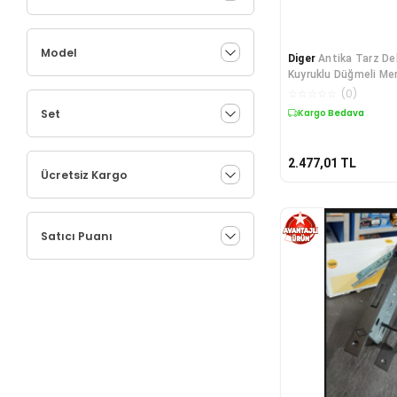
Model
Diger
Antika Tarz Dek
Kuyruklu Düğmeli Me
155x2
☆
☆
☆
☆
☆
(
0
)
Set
Kargo Bedava
2.477,01
TL
Ücretsiz Kargo
Satıcı Puanı