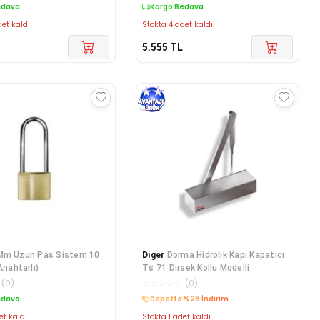
edava
Kargo Bedava
et kaldı.
Stokta 4 adet kaldı.
5.555
TL
Mm Uzun Pas Sistem 10
Diger
Dorma Hidrolik Kapı Kapatıcı
Anahtarlı)
Ts 71 Dirsek Kollu Modelli
(
0
)
☆
☆
☆
☆
☆
(
0
)
edava
Sepette %28 İndirim
et kaldı.
Stokta 1 adet kaldı.