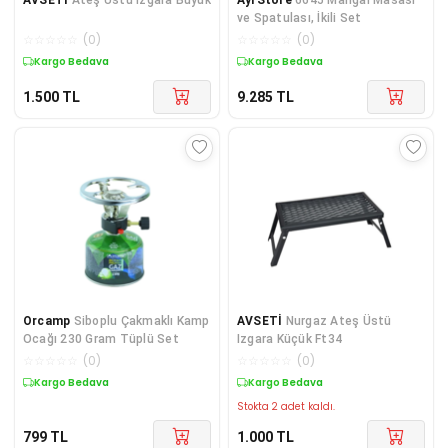
ve Spatulası, İkili Set
☆
☆
☆
☆
☆
(
0
)
☆
☆
☆
☆
☆
(
0
)
Kargo Bedava
Kargo Bedava
1.500
TL
9.285
TL
Orcamp
Siboplu Çakmaklı Kamp
AVSETİ
Nurgaz Ateş Üstü
Ocağı 230 Gram Tüplü Set
Izgara Küçük Ft34
☆
☆
☆
☆
☆
(
0
)
☆
☆
☆
☆
☆
(
0
)
Kargo Bedava
Kargo Bedava
Stokta 2 adet kaldı.
799
TL
1.000
TL