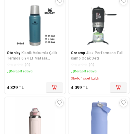
Stanley
Klasik Vakumlu Çelik
Orcamp
Alaz Performans Full
Termos 0,94 Lt Matara
Kamp Ocak Seti
LACİVERT
☆
☆
☆
☆
☆
(
0
)
☆
☆
☆
☆
☆
(
0
)
Kargo Bedava
Kargo Bedava
Stokta 1 adet kaldı.
4.329
TL
4.099
TL