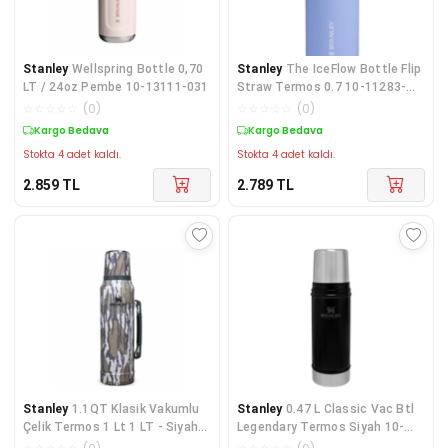
Stanley
Wellspring Bottle 0,70
Stanley
The IceFlow Bottle Flip
LT / 24oz Pembe 10-13111-031
Straw Termos 0.7 10-11283-
148
☆
☆
☆
☆
☆
(
0
)
☆
☆
☆
☆
☆
(
0
)
Kargo Bedava
Kargo Bedava
Stokta 4 adet kaldı.
Stokta 4 adet kaldı.
2.859
TL
2.789
TL
Stanley
1.1QT Klasik Vakumlu
Stanley
0.47 L Classic Vac Btl
Çelik Termos 1 Lt 1 LT - Siyah
Legendary Termos Siyah 10-
10-08266-002
01228-073