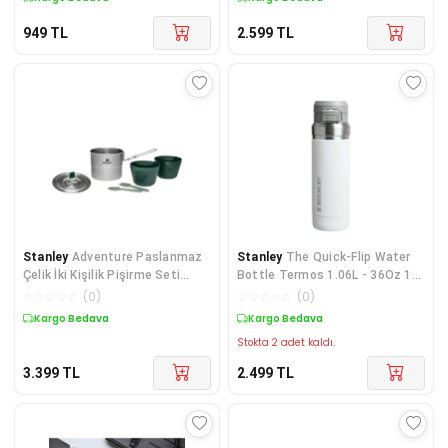
949
TL
2.599
TL
Stanley
Adventure Paslanmaz
Stanley
The Quick-Flip Water
Çelik İki Kişilik Pişirme Seti
Bottle Termos 1.06L - 36Oz 10-
Çelik
09150-102
☆
☆
☆
☆
☆
(
0
)
☆
☆
☆
☆
☆
(
0
)
Kargo Bedava
Kargo Bedava
Stokta 2 adet kaldı.
3.399
TL
2.499
TL