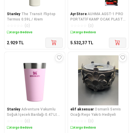
Stanley
The Transit Fliptop
AyrStore
AUHMA AGST-1 PRO
Termos 0.59L / Krem
PORTATİF KAMP OCAK PLASTİK
ÇANTALI
☆
☆
☆
☆
☆
(
0
)
☆
☆
☆
☆
☆
(
0
)
Kargo Bedava
Kargo Bedava
2.929
TL
5.532,37
TL
Stanley
Adventure Vakumlu
elif aksesuar
Osmanlı Servis
Soğuk İçecek Bardağı 0.47 Lt
Ocağı Reşo Yakıtı Hediyeli
Pembe
☆
☆
☆
☆
☆
(
0
)
☆
☆
☆
☆
☆
(
0
)
Kargo Bedava
Kargo Bedava