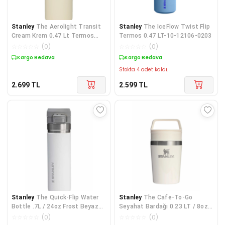
Stanley
The Aerolight Transit
Stanley
The IceFlow Twist Flip
Cream Krem 0.47 Lt Termos
Termos 0.47 LT-10-12106-0203
Bardak
☆
☆
☆
☆
☆
(
0
)
☆
☆
☆
☆
☆
(
0
)
Kargo Bedava
Kargo Bedava
Stokta 4 adet kaldı.
2.699
TL
2.599
TL
Stanley
The Quick-Flip Water
Stanley
The Cafe-To-Go
Bottle .7L / 24oz Frost Beyaz
Seyahat Bardağı 0.23 LT / 8oz
10-09149-168
Krem 10-12079-038
☆
☆
☆
☆
☆
(
0
)
☆
☆
☆
☆
☆
(
0
)