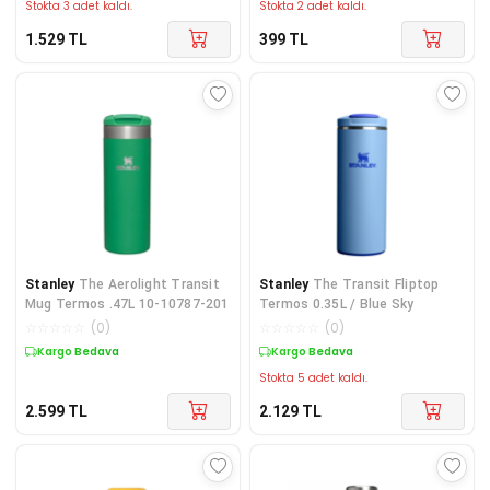
Stokta 3 adet kaldı.
Stokta 2 adet kaldı.
1.529
TL
399
TL
Stanley
The Aerolight Transit
Stanley
The Transit Fliptop
Mug Termos .47L 10-10787-201
Termos 0.35L / Blue Sky
☆
☆
☆
☆
☆
(
0
)
☆
☆
☆
☆
☆
(
0
)
Kargo Bedava
Kargo Bedava
Stokta 5 adet kaldı.
2.599
TL
2.129
TL