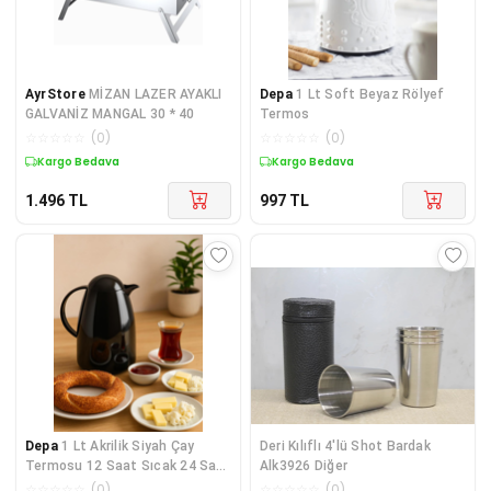
AyrStore
MİZAN LAZER AYAKLI
Depa
1 Lt Soft Beyaz Rölyef
GALVANİZ MANGAL 30 * 40
Termos
☆
☆
☆
☆
☆
(
0
)
☆
☆
☆
☆
☆
(
0
)
Kargo Bedava
Kargo Bedava
1.496
TL
997
TL
Depa
1 Lt Akrilik Siyah Çay
Deri Kılıflı 4'lü Shot Bardak
Termosu 12 Saat Sıcak 24 Saat
Alk3926 Diğer
Soğuk-2828
☆
☆
☆
☆
☆
(
0
)
☆
☆
☆
☆
☆
(
0
)