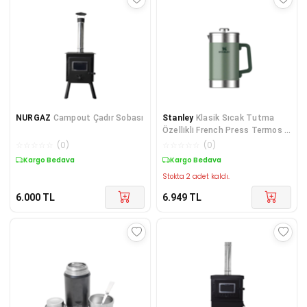
NURGAZ
Campout Çadır Sobası
Stanley
Klasik Sıcak Tutma
Özellikli French Press Termos |
1.4L Yeşil
☆
☆
☆
☆
☆
(
0
)
☆
☆
☆
☆
☆
(
0
)
Kargo Bedava
Kargo Bedava
Stokta 2 adet kaldı.
6.000
TL
6.949
TL