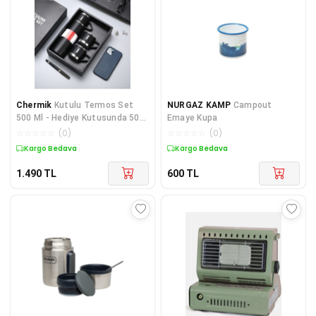
Chermik
Kutulu Termos Set
NURGAZ KAMP
Campout
500 Ml - Hediye Kutusunda 500
Emaye Kupa
Ml Termos Seti
☆
☆
☆
☆
☆
(
0
)
☆
☆
☆
☆
☆
(
0
)
Kargo Bedava
Kargo Bedava
1.490
TL
600
TL