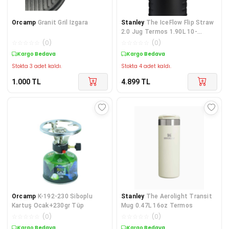
Orcamp
Granit Gril Izgara
Stanley
The IceFlow Flip Straw
2.0 Jug Termos 1.90L 10-
13085-038
☆
☆
☆
☆
☆
(
0
)
☆
☆
☆
☆
☆
(
0
)
Kargo Bedava
Kargo Bedava
Stokta 3 adet kaldı.
Stokta 4 adet kaldı.
1.000
TL
4.899
TL
Orcamp
K-192-230 Siboplu
Stanley
The Aerolight Transit
Kartuş Ocak+230gr Tüp
Mug 0.47L 16oz Termos
☆
☆
☆
☆
☆
(
0
)
☆
☆
☆
☆
☆
(
0
)
Kargo Bedava
Kargo Bedava