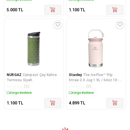
5.000
TL
1.100
TL
NURGAZ
Campout Çay Kahve
Stanley
The IceFlow™ Flip
Termosu Siyah
Straw 2.0 Jug 1.9L / 64oz 10-
13085-051
☆
☆
☆
☆
☆
(
0
)
☆
☆
☆
☆
☆
(
0
)
Kargo Bedava
Kargo Bedava
1.100
TL
4.899
TL