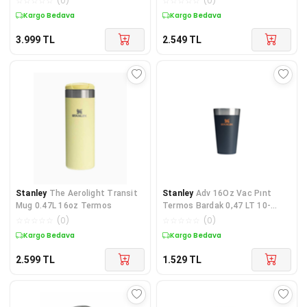
☆
☆
☆
☆
☆
(
0
)
☆
☆
☆
☆
☆
(
0
)
Kargo Bedava
Kargo Bedava
3.999
TL
2.549
TL
Stanley
The Aerolight Transit
Stanley
Adv 16Oz Vac Pınt
Mug 0.47L 16oz Termos
Termos Bardak 0,47 LT 10-
02282-565
☆
☆
☆
☆
☆
(
0
)
☆
☆
☆
☆
☆
(
0
)
Kargo Bedava
Kargo Bedava
2.599
TL
1.529
TL