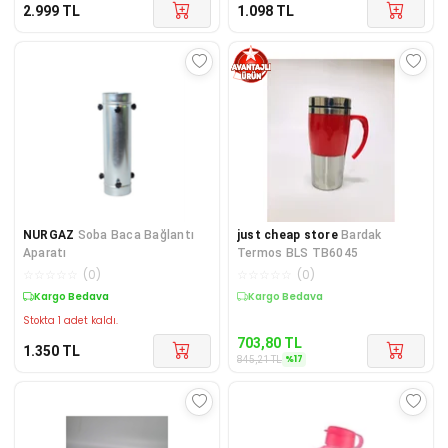
2.999
TL
1.098
TL
NURGAZ
Soba Baca Bağlantı
just cheap store
Bardak
Aparatı
Termos BLS TB6045
☆
☆
☆
☆
☆
(
0
)
☆
☆
☆
☆
☆
(
0
)
Kargo Bedava
Kargo Bedava
Stokta 1 adet kaldı.
703,80
TL
1.350
TL
%
17
845,21
TL