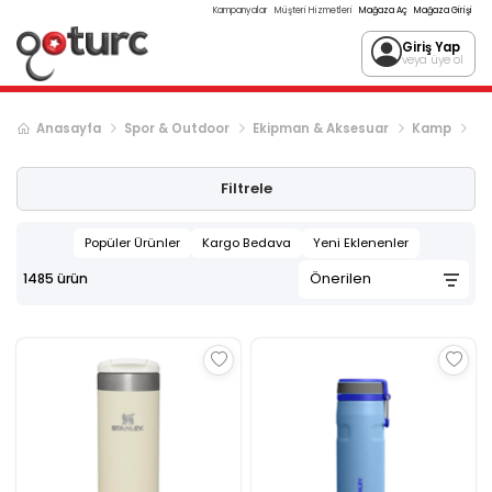
Kampanyalar
Müşteri Hizmetleri
Mağaza Aç
Mağaza Girişi
Giriş Yap
veya üye ol
Anasayfa
Spor & Outdoor
Ekipman & Aksesuar
Kamp
Ka
Sonraki ürün sayfası, sayfa
2
Filtrele
Popüler Ürünler
Kargo Bedava
Yeni Eklenenler
1485
ürün