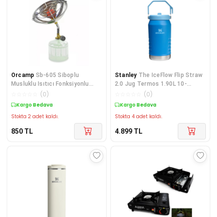
Orcamp
Sb-605 Siboplu
Stanley
The IceFlow Flip Straw
Musluklu Isıtıcı Fonksiyonlu
2.0 Jug Termos 1.90L 10-
Ocak
13085-039
☆
☆
☆
☆
☆
(
0
)
☆
☆
☆
☆
☆
(
0
)
Kargo Bedava
Kargo Bedava
Stokta 2 adet kaldı.
Stokta 4 adet kaldı.
850
TL
4.899
TL