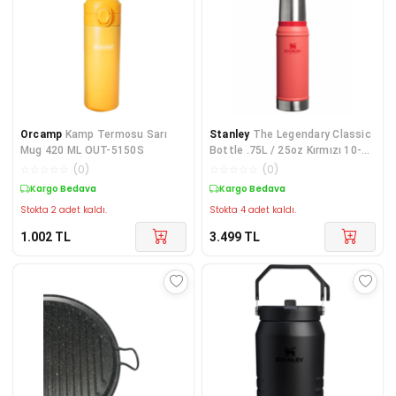
Orcamp
Kamp Termosu Sarı
Stanley
The Legendary Classic
Mug 420 ML OUT-5150S
Bottle .75L / 25oz Kırmızı 10-
01612-066
☆
☆
☆
☆
☆
(
0
)
☆
☆
☆
☆
☆
(
0
)
Kargo Bedava
Kargo Bedava
Stokta 2 adet kaldı.
Stokta 4 adet kaldı.
1.002
TL
3.499
TL