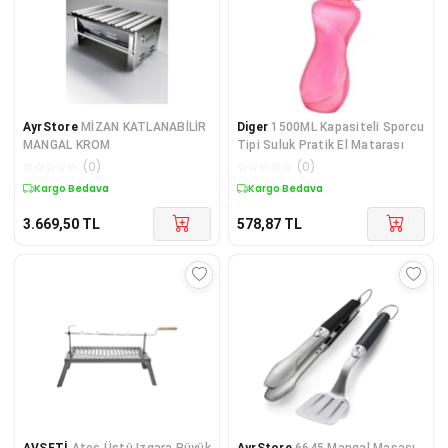
AyrStore
MİZAN KATLANABİLİR
Diger
1500ML Kapasiteli Sporcu
MANGAL KROM
Tipi Suluk Pratik El Matarası
☆
☆
☆
☆
☆
(
0
)
☆
☆
☆
☆
☆
(
0
)
Kargo Bedava
Kargo Bedava
3.669,50
TL
578,87
TL
AVSETİ
Ateş Üstü Izgara Büyük
AyrStore
6645 Mangal Masası