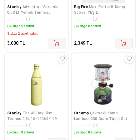
Stanley
Adventure Vakumlu
Big Fire
Maxi Portatif Kamp
0,53 Lt Yemek Termosu
Sobası YEŞİL
☆
☆
☆
☆
☆
(
0
)
☆
☆
☆
☆
☆
(
0
)
Kargo Bedava
Kargo Bedava
Stokta 2 adet kaldı.
3.000
TL
2.349
TL
Stanley
The All Day Slim
Orcamp
Çakmaklı Kamp
Termos 0.6L 10-12069-119
Lambası 230 Gram Tüplü Set
☆
☆
☆
☆
☆
(
0
)
☆
☆
☆
☆
☆
(
0
)
Kargo Bedava
Kargo Bedava