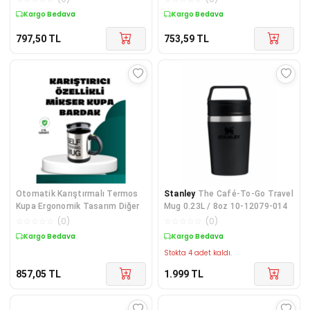
Kargo Bedava
Kargo Bedava
797,50
TL
753,59
TL
Otomatik Karıştırmalı Termos
Stanley
The Café-To-Go Travel
Kupa Ergonomik Tasarım Diğer
Mug 0.23L / 8oz 10-12079-014
☆
☆
☆
☆
☆
(
0
)
☆
☆
☆
☆
☆
(
0
)
Kargo Bedava
Kargo Bedava
Stokta 4 adet kaldı.
857,05
TL
1.999
TL