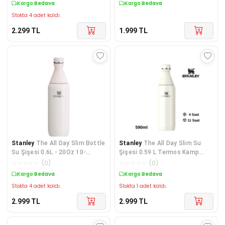
Kargo Bedava
Kargo Bedava
Stokta 4 adet kaldı.
2.299
TL
1.999
TL
Stanley
The All Day Slim Bottle
Stanley
The All Day Slim Su
Su Şişesi 0.6L - 20Oz 10-
Şişesi 0.59 L Termos Kamp
12069-021
Matara BEJ
☆
☆
☆
☆
☆
(
0
)
☆
☆
☆
☆
☆
(
0
)
Kargo Bedava
Kargo Bedava
Stokta 4 adet kaldı.
Stokta 1 adet kaldı.
2.999
TL
2.999
TL