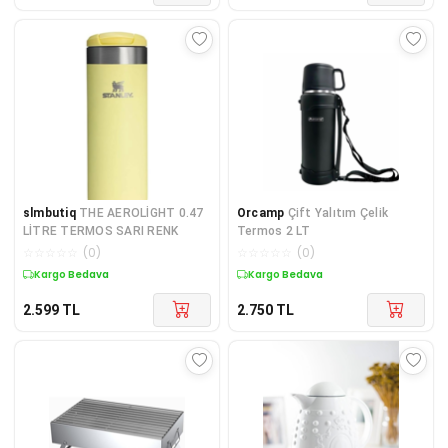
slmbutiq
THE AEROLİGHT 0.47
Orcamp
Çift Yalıtım Çelik
LİTRE TERMOS SARI RENK
Termos 2 LT
☆
☆
☆
☆
☆
(
0
)
☆
☆
☆
☆
☆
(
0
)
Kargo Bedava
Kargo Bedava
2.599
TL
2.750
TL