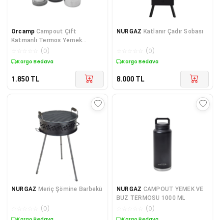
Orcamp
Campout Çift
NURGAZ
Katlanır Çadır Sobası
Katmanlı Termos Yemek
Termosu 600Ml Siyah NG 172-
☆
☆
☆
☆
☆
(
0
)
☆
☆
☆
☆
☆
(
0
)
SY
Kargo Bedava
Kargo Bedava
1.850
TL
8.000
TL
NURGAZ
Meriç Şömine Barbekü
NURGAZ
CAMPOUT YEMEK VE
BUZ TERMOSU 1000 ML
☆
☆
☆
☆
☆
(
0
)
☆
☆
☆
☆
☆
(
0
)
Kargo Bedava
Kargo Bedava