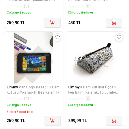
Kalemlik
Kalemkutu Vegan Deri Üç
☆
☆
☆
☆
☆
(
0
)
☆
☆
☆
☆
☆
(
0
)
Kargo Bedava
Kargo Bedava
259,90
TL
450
TL
Limmy
Van Gogh Desenli Kalem
Limmy
Kalem Kutusu Üçgen
Kutusu Yıkanabilir Bez Kalemlik
Fen Bilimi Kalemkutu Jumbo
Vegan Deri Kalemlik
☆
☆
☆
☆
☆
(
0
)
☆
☆
☆
☆
☆
(
0
)
Kargo Bedava
Kargo Bedava
Stokta 3 adet kaldı.
259,90
TL
299,99
TL