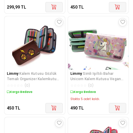
299,99
TL
450
TL
Limmy
Kalem Kutusu Gözlük
Limmy
Simli Işıltılı Bahar
Temalı Organizer Kalemkutu
Unicorn Kalem Kutusu Vegan
Vegan Deri Üç Bölm
Deri Kalemkutu Üç
☆
☆
☆
☆
☆
(
0
)
☆
☆
☆
☆
☆
(
0
)
Kargo Bedava
Kargo Bedava
Stokta 5 adet kaldı.
450
TL
490
TL