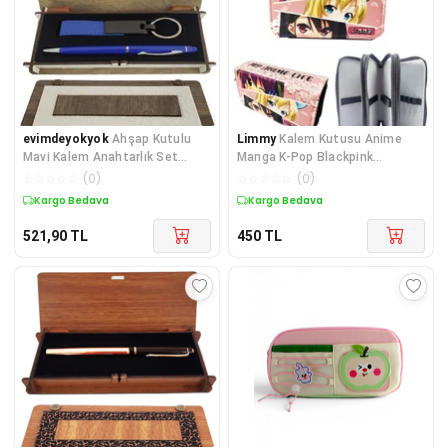
evimdeyokyok
Ahşap Kutulu
Limmy
Kalem Kutusu Anime
Mavi Kalem Anahtarlık Set
Manga K-Pop Blackpink
TdrTR
Organizer Kalemkutu Vega
☆
☆
☆
☆
☆
(
0
)
☆
☆
☆
☆
☆
(
0
)
Kargo Bedava
Kargo Bedava
521,90
TL
450
TL