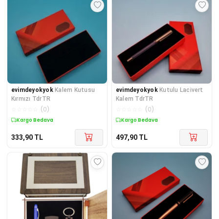
evimdeyokyok
Kalem Kutusu
evimdeyokyok
Kutulu Lacivert
Kırmızı TdrTR
Kalem TdrTR
☆
☆
☆
☆
☆
(
0
)
☆
☆
☆
☆
☆
(
0
)
Kargo Bedava
Kargo Bedava
333,90
TL
497,90
TL