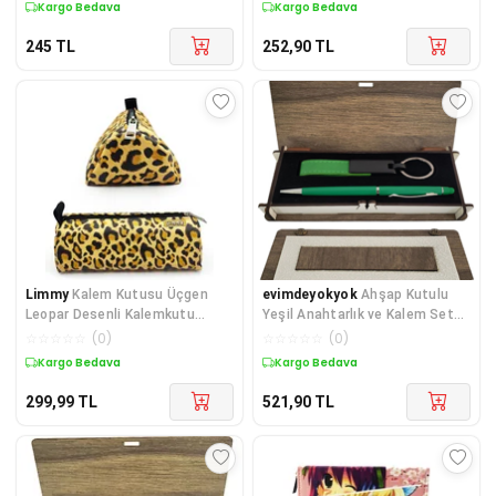
Kargo Bedava
Kargo Bedava
245
TL
252,90
TL
Limmy
Kalem Kutusu Üçgen
evimdeyokyok
Ahşap Kutulu
Leopar Desenli Kalemkutu
Yeşil Anahtarlık ve Kalem Set
Jumbo Vegan Deri Kale
TdrTR
☆
☆
☆
☆
☆
(
0
)
☆
☆
☆
☆
☆
(
0
)
Kargo Bedava
Kargo Bedava
299,99
TL
521,90
TL