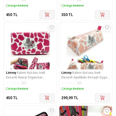
Kargo Bedava
Kargo Bedava
450
TL
350
TL
Limmy
Kalem Kutusu Inek
Limmy
Kalem Kutusu İnek
Desenli Kawai Organizer
Desenli Ayakkabı Detaylı Üçgen
Kalemkutu Vegan Deri Üç
Kalemkutu Jumbo
☆
☆
☆
☆
☆
(
0
)
☆
☆
☆
☆
☆
(
0
)
Kargo Bedava
Kargo Bedava
450
TL
299,99
TL