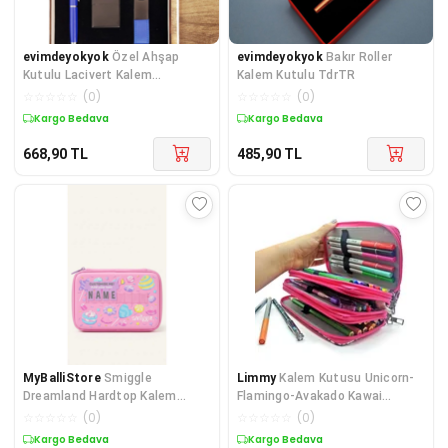
evimdeyokyok
Özel Ahşap
evimdeyokyok
Bakır Roller
Kutulu Lacivert Kalem
Kalem Kutulu TdrTR
Anahtarlık ve Çakmak Set
☆
☆
☆
☆
☆
(
0
)
☆
☆
☆
☆
☆
(
0
)
TdrTR
Kargo Bedava
Kargo Bedava
668,90
TL
485,90
TL
MyBalliStore
Smiggle
Limmy
Kalem Kutusu Unicorn-
Dreamland Hardtop Kalem
Flamingo-Avakado Kawai
Kutusu
Organizer Kalemkutu V
☆
☆
☆
☆
☆
(
0
)
☆
☆
☆
☆
☆
(
0
)
Kargo Bedava
Kargo Bedava