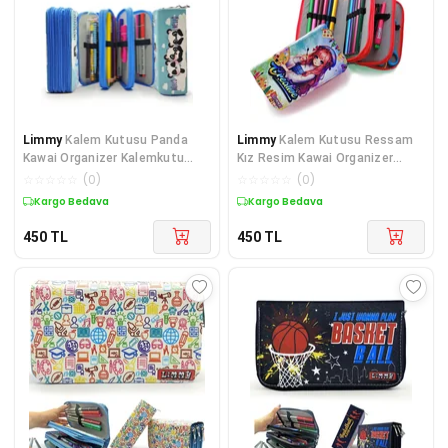
Limmy
Kalem Kutusu Panda
Limmy
Kalem Kutusu Ressam
Kawai Organizer Kalemkutu
Kız Resim Kawai Organizer
Vegan Deri Üç Bölmel
Kalemkutu Vegan Der
☆
☆
☆
☆
☆
(
0
)
☆
☆
☆
☆
☆
(
0
)
Kargo Bedava
Kargo Bedava
450
TL
450
TL