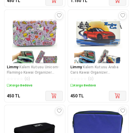
450
TL
1.150
TL
Limmy
Kalem Kutusu Unicorn-
Limmy
Kalem Kutusu Araba
Flamingo Kawai Organizer
Cars Kawai Organizer
Kalemkutu Vegan Der
Kalemkutu Vegan Deri Üç B
☆
☆
☆
☆
☆
(
0
)
☆
☆
☆
☆
☆
(
0
)
Kargo Bedava
Kargo Bedava
450
TL
450
TL