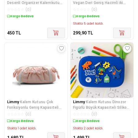
Desenli Organizer Kalemkutu
Vegan Deri Geniş Hacimli iki
Vegan Deri Üç
Bölmeli Kalemlik
☆
☆
☆
☆
☆
(
0
)
☆
☆
☆
☆
☆
(
0
)
Kargo Bedava
Kargo Bedava
Stokta 5 adet kaldı.
450
TL
299,90
TL
Limmy
Kalem Kutusu Çok
Limmy
Kalem Kutusu Dinozor
Fonksiyonlu Geniş Kapasiteli
Figürlü Büyük Kapasiteli Silikon
Seyahat Makyaj Çant
Kalemlik -
☆
☆
☆
☆
☆
(
0
)
☆
☆
☆
☆
☆
(
0
)
Kargo Bedava
Kargo Bedava
Stokta 1 adet kaldı.
Stokta 2 adet kaldı.
1.680
TL
1.499
TL