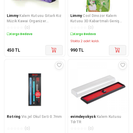
Limmy
Kalem Kutusu Gitarlı Kız
Limmy
Cool Dinozor Kalem
Müzik Kawai Organizer
Kutusu 3D Kabartmalı Geniş
Kalemkutu Vegan De
Kapasiteli Kalemlik
☆
☆
☆
☆
☆
(
0
)
☆
☆
☆
☆
☆
(
0
)
Kargo Bedava
Kargo Bedava
Stokta 2 adet kaldı.
450
TL
990
TL
Rotring
Vis.jel Okul Seti 0.7mm
evimdeyokyok
Kalem Kutusu
TdrTR
☆
☆
☆
☆
☆
(
0
)
☆
☆
☆
☆
☆
(
0
)