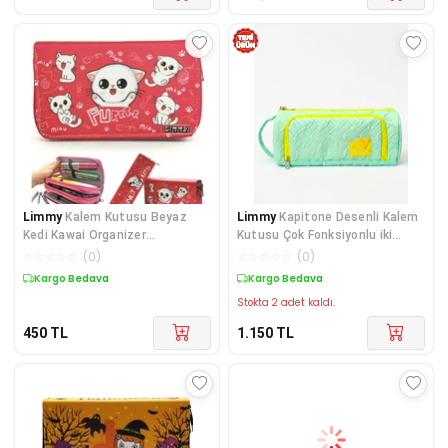
Limmy
Kalem Kutusu Beyaz
Limmy
Kapitone Desenli Kalem
Kedi Kawai Organizer
Kutusu Çok Fonksiyonlu iki
Kalemkutu Vegan Deri Üç B
Bölmeli Kalemli
☆
☆
☆
☆
☆
(
0
)
☆
☆
☆
☆
☆
(
0
)
Kargo Bedava
Kargo Bedava
Stokta 2 adet kaldı.
450
TL
1.150
TL