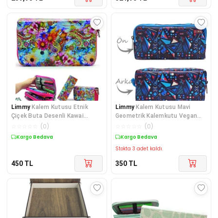
Limmy
Kalem Kutusu Etnik
Limmy
Kalem Kutusu Mavi
Çiçek Buta Desenli Kawai
Geometrik Kalemkutu Vegan
Organizer Kalemkutu V
Deri İki Bölmeli Kale
☆
☆
☆
☆
☆
(
0
)
☆
☆
☆
☆
☆
(
0
)
Kargo Bedava
Kargo Bedava
Stokta 3 adet kaldı.
450
TL
350
TL