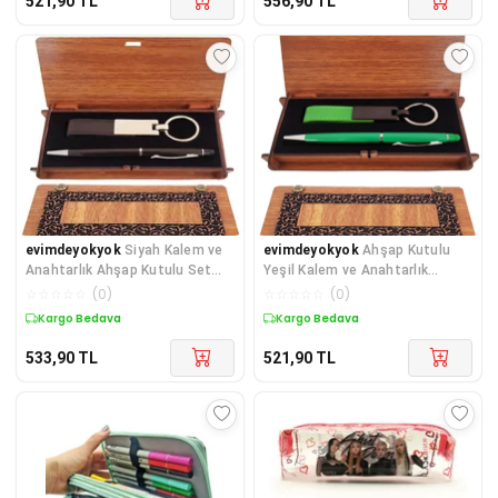
521,90
TL
556,90
TL
evimdeyokyok
Siyah Kalem ve
evimdeyokyok
Ahşap Kutulu
Anahtarlık Ahşap Kutulu Set
Yeşil Kalem ve Anahtarlık
TdrTR
TdrTR
☆
☆
☆
☆
☆
(
0
)
☆
☆
☆
☆
☆
(
0
)
Kargo Bedava
Kargo Bedava
533,90
TL
521,90
TL