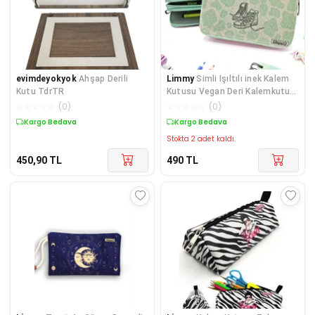
evimdeyokyok
Ahşap Derili
Limmy
Simli Işıltılı inek Kalem
Kutu TdrTR
Kutusu Vegan Deri Kalemkutu
Üç Bölmeli
☆
☆
☆
☆
☆
(
0
)
☆
☆
☆
☆
☆
(
0
)
Kargo Bedava
Kargo Bedava
Stokta 2 adet kaldı.
450,90
TL
490
TL