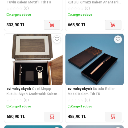
Tüylü Kalem Motifli TdrTR
Kutulu Kırmızı Kalem Anahtarlık
ve Çakmak Set TdrTR
☆
☆
☆
☆
☆
(
0
)
☆
☆
☆
☆
☆
(
0
)
Kargo Bedava
Kargo Bedava
333,90
TL
668,90
TL
evimdeyokyok
Özel Ahşap
evimdeyokyok
Kutulu Roller
Kutulu Siyah Anahtarlık Kalem
Metal Kalem TdrTR
ve Çakmak Set TdrTR
☆
☆
☆
☆
☆
(
0
)
☆
☆
☆
☆
☆
(
0
)
Kargo Bedava
Kargo Bedava
680,90
TL
485,90
TL