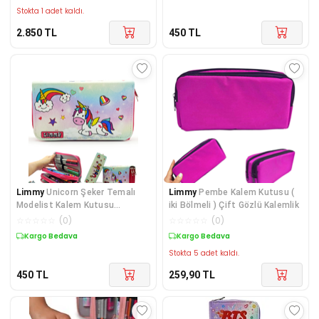
Stokta 1 adet kaldı.
2.850
TL
450
TL
Limmy
Unicorn Şeker Temalı
Limmy
Pembe Kalem Kutusu (
Modelist Kalem Kutusu
iki Bölmeli ) Çift Gözlü Kalemlik
Kalemkutu Vegan Deri Ü
☆
☆
☆
☆
☆
(
0
)
☆
☆
☆
☆
☆
(
0
)
Kargo Bedava
Kargo Bedava
Stokta 5 adet kaldı.
450
TL
259,90
TL