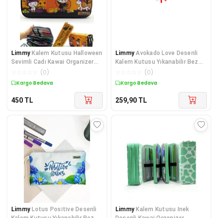
Limmy
Kalem Kutusu Halloween
Limmy
Avokado Love Desenli
Sevimli Cadı Kawai Organizer
Kalem Kutusu Yıkanabilir Bez
Kalemkutu Veg
Kalemlik
☆
☆
☆
☆
☆
(
0
)
☆
☆
☆
☆
☆
(
0
)
Kargo Bedava
Kargo Bedava
450
TL
259,90
TL
Limmy
Lotus Positive Desenli
Limmy
Kalem Kutusu Inek
Kalem Kutusu Yıkanabilir Bez
Desenli Kawai Organizer