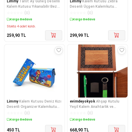
Limmy
Tarot Ay Güneş Desenli
Limmy
Kalem Kutusu Zebra
Kalem Kutusu Yıkanabilir Bez
Desenli Üçgen Kalemkutu
Kalemlik
Jumbo Vegan Deri Kalem
☆
☆
☆
☆
☆
(
0
)
☆
☆
☆
☆
☆
(
0
)
Kargo Bedava
Kargo Bedava
Stokta 4 adet kaldı.
259,90
TL
299,99
TL
Limmy
Kalem Kutusu Deniz Kızı
evimdeyokyok
Ahşap Kutulu
Desenli Organizer Kalemkutu
Yeşil Kalem Anahtarlık ve
Vegan Deri Üç
Çakmak Seti TdrTR
☆
☆
☆
☆
☆
(
0
)
☆
☆
☆
☆
☆
(
0
)
Kargo Bedava
Kargo Bedava
450
TL
668,90
TL