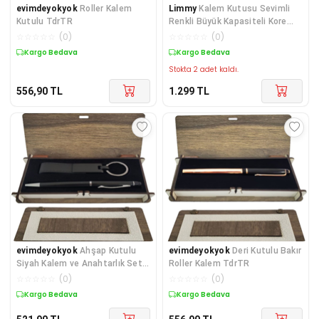
evimdeyokyok
Roller Kalem
Limmy
Kalem Kutusu Sevimli
Kutulu TdrTR
Renkli Büyük Kapasiteli Kore
Tarzı Kalemlik
☆
☆
☆
☆
☆
(
0
)
☆
☆
☆
☆
☆
(
0
)
Kargo Bedava
Kargo Bedava
Stokta 2 adet kaldı.
556,90
TL
1.299
TL
evimdeyokyok
Ahşap Kutulu
evimdeyokyok
Deri Kutulu Bakır
Siyah Kalem ve Anahtarlık Set
Roller Kalem TdrTR
TdrTR
☆
☆
☆
☆
☆
(
0
)
☆
☆
☆
☆
☆
(
0
)
Kargo Bedava
Kargo Bedava