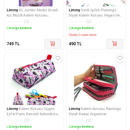
Limmy
XL Jumbo Model Gitarlı
Limmy
Simli Işıltılı Flamingo
Kız Müzik Kalem Kutusu
Siyah Kalem Kutusu Vegan Deri
Organizer Kalemkutu
Kalemkutu Ü
☆
☆
☆
☆
☆
(
0
)
☆
☆
☆
☆
☆
(
0
)
Kargo Bedava
Kargo Bedava
Stokta 3 adet kaldı.
749
TL
490
TL
Limmy
Kalem Kutusu Üçgen
Limmy
Kalem Kutusu Flamingo
Eyfel Paris Desenli Kalemkutu
Siyah Kawai Organizer
Jumbo Vegan Deri
Kalemkutu Vegan Deri
☆
☆
☆
☆
☆
(
0
)
☆
☆
☆
☆
☆
(
0
)
Kargo Bedava
Kargo Bedava