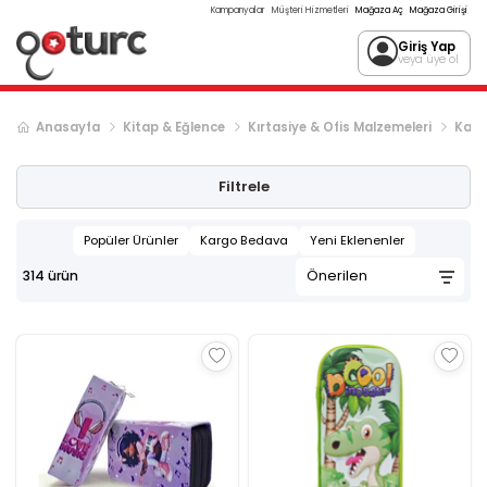
Kampanyalar
Müşteri Hizmetleri
Mağaza Aç
Mağaza Girişi
Giriş Yap
veya üye ol
Anasayfa
Kitap & Eğlence
Kırtasiye & Ofis Malzemeleri
Kal
Sonraki ürün sayfası, sayfa
2
Filtrele
Popüler Ürünler
Kargo Bedava
Yeni Eklenenler
314
ürün