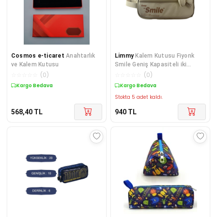
Cosmos e-ticaret
Anahtarlık
Limmy
Kalem Kutusu Fiyonk
ve Kalem Kutusu
Smile Geniş Kapasiteli iki
Bölmeli Kalemlik -
☆
☆
☆
☆
☆
(
0
)
☆
☆
☆
☆
☆
(
0
)
Kargo Bedava
Kargo Bedava
Stokta 5 adet kaldı.
568,40
TL
940
TL