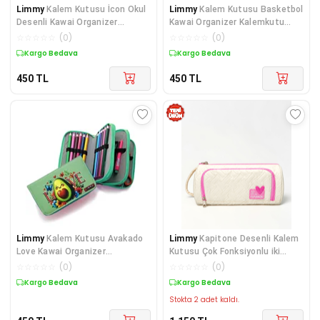
Limmy
Kalem Kutusu İcon Okul
Limmy
Kalem Kutusu Basketbol
Desenli Kawai Organizer
Kawai Organizer Kalemkutu
Kalemkutu Vegan De
Vegan Deri Üç Bö
☆
☆
☆
☆
☆
(
0
)
☆
☆
☆
☆
☆
(
0
)
Kargo Bedava
Kargo Bedava
450
TL
450
TL
Limmy
Kalem Kutusu Avakado
Limmy
Kapitone Desenli Kalem
Love Kawai Organizer
Kutusu Çok Fonksiyonlu iki
Kalemkutu Vegan Deri Üç
Bölmeli Kalemli
☆
☆
☆
☆
☆
(
0
)
☆
☆
☆
☆
☆
(
0
)
Kargo Bedava
Kargo Bedava
Stokta 2 adet kaldı.