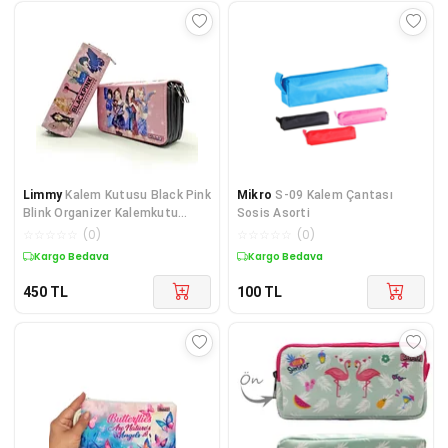
Limmy
Kalem Kutusu Black Pink
Mikro
S-09 Kalem Çantası
Blink Organizer Kalemkutu
Sosis Asorti
Vegan Deri Üç B
☆
☆
☆
☆
☆
(
0
)
☆
☆
☆
☆
☆
(
0
)
Kargo Bedava
Kargo Bedava
450
TL
100
TL