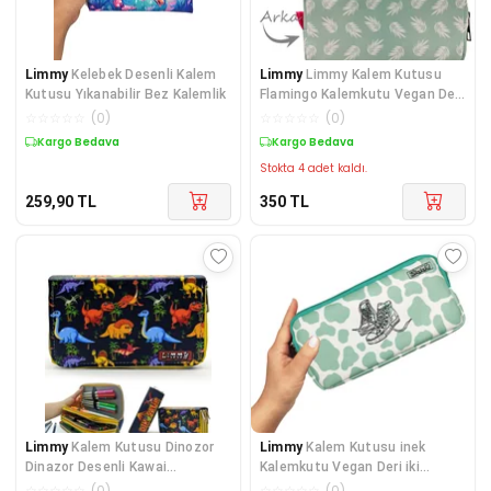
Limmy
Kelebek Desenli Kalem
Limmy
Limmy Kalem Kutusu
Kutusu Yıkanabilir Bez Kalemlik
Flamingo Kalemkutu Vegan Deri
İki Bölmeli Kale
☆
☆
☆
☆
☆
(
0
)
☆
☆
☆
☆
☆
(
0
)
Kargo Bedava
Kargo Bedava
Stokta 4 adet kaldı.
259,90
TL
350
TL
Limmy
Kalem Kutusu Dinozor
Limmy
Kalem Kutusu inek
Dinazor Desenli Kawai
Kalemkutu Vegan Deri iki
Organizer Vegan Deri Ü
Bölmeli Kalemlik - Yeş
☆
☆
☆
☆
☆
(
0
)
☆
☆
☆
☆
☆
(
0
)