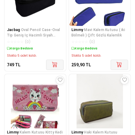
Jacbag
Oval Pencil Case-Oval
Limmy
Mavi Kalem Kutusu ( iki
Tip Geniş Iç Hacimli Siyah
Bölmeli ) Çift Gözlü Kalemlik
Kalem Kutusu Kal
☆
☆
☆
☆
☆
(
0
)
☆
☆
☆
☆
☆
(
0
)
Kargo Bedava
Kargo Bedava
Stokta 5 adet kaldı.
Stokta 5 adet kaldı.
749
TL
259,90
TL
Limmy
Kalem Kutusu Kitty Kedi
Limmy
Haki Kalem Kutusu