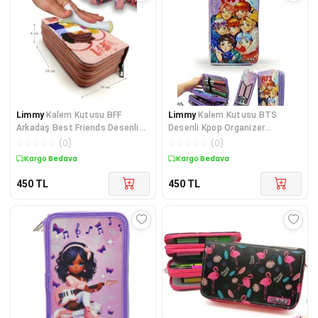
Limmy
Kalem Kutusu BFF
Limmy
Kalem Kutusu BTS
Arkadaş Best Friends Desenli
Desenli Kpop Organizer
Organizer Kalemkutu
Kalemkutu Vegan Deri Üç B
☆
☆
☆
☆
☆
(
0
)
☆
☆
☆
☆
☆
(
0
)
Kargo Bedava
Kargo Bedava
450
TL
450
TL