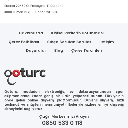
Breaker 20×50 Ct Profesyonel El Dürbünü
3000 Lümen Güçlü El Feneri Wt-604
Hakkımızda
Kişisel Verilerin Korunması
Çerez Politikası
Sıkça Sorulan Sorular
İletişim
Duyurular
Blog
Çerez Tercihleri
Goturc, modadan elektroniğe, ev dekorasyonundan spor
ekipmanlarına kadar geniş bir ürün yelpazesi sunan Türkiye'nin
önde gelen online alışveriş platformudur. Güvenli alışveriş, hızlı
teslimat ve müşteri memnuniyeti ilkeleriyle sizlere en iyi alışveriş
deneyimini sağlıyoruz.
Çağrı Merkezimizi Arayın
0850 533 0 118