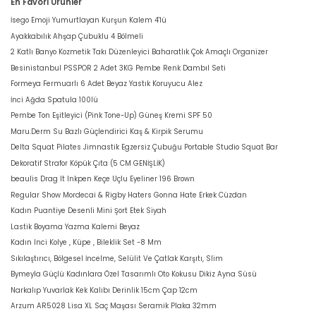
En Favori Ürünler
İsego Emoji Yumurtlayan Kurşun Kalem 4'lü
Ayakkabılık Ahşap Çubuklu 4 Bölmeli
2 Katlı Banyo Kozmetik Takı Düzenleyici Baharatlık Çok Amaçlı Organizer
Besinistanbul PSSPOR 2 Adet 3KG Pembe Renk Dambıl Seti
Formeya Fermuarlı 6 Adet Beyaz Yastık Koruyucu Alez
İnci Ağda Spatula 100lü
Pembe Ton Eşitleyici (Pink Tone-Up) Güneş Kremi SPF 50
Maru.Derm Su Bazlı Güçlendirici Kaş & Kirpik Serumu
Delta Squat Pilates Jimnastik Egzersiz Çubuğu Portable Studio Squat Bar
Dekoratif Strafor Köpük Çıta (5 CM GENİŞLİK)
beaulis Drag It Inkpen Keçe Uçlu Eyeliner 196 Brown
Regular Show Mordecai & Rigby Haters Gonna Hate Erkek Cüzdan
Kadın Puantiye Desenli Mini Şort Etek Siyah
Lastik Boyama Yazma Kalemi Beyaz
Kadın Inci Kolye , Küpe , Bileklik Set -8 Mm
Sıkılaştırıcı, Bölgesel İncelme, Selülit Ve Çatlak Karşıtı, Slim
Bymeyla Güçlü Kadınlara Özel Tasarımlı Oto Kokusu Dikiz Ayna Süsü
Narkalıp Yuvarlak Kek Kalıbı Derinlik 15cm Çap 12cm
Arzum AR5028 Lisa XL Saç Maşası Seramik Plaka 32mm