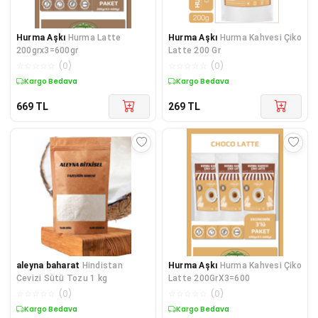
Hurma Aşkı
Hurma Latte
Hurma Aşkı
Hurma Kahvesi Çiko
200grx3=600gr
Latte 200 Gr
☆
☆
☆
☆
☆
(
0
)
☆
☆
☆
☆
☆
(
0
)
Kargo Bedava
Kargo Bedava
669
TL
269
TL
aleyna baharat
Hindistan
Hurma Aşkı
Hurma Kahvesi Çiko
Cevizi Sütü Tozu 1 kg
Latte 200GrX3=600
☆
☆
☆
☆
☆
(
0
)
☆
☆
☆
☆
☆
(
0
)
Kargo Bedava
Kargo Bedava