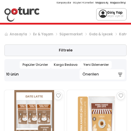
Kampanyalar
Müşteri Hizmetleri
Mağaza Aç
Mağaza Girişi
Giriş Yap
veya üye ol
Anasayfa
Ev & Yaşam
Süpermarket
Gıda & İçecek
Kahve
Filtrele
Popüler Ürünler
Kargo Bedava
Yeni Eklenenler
10
ürün