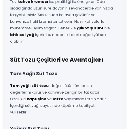
Toz
kahve kreması
ise pratikliği ile öne çıkar. Oda
sıcaklığında uzun süre dayanır, seyahatlerde yanınızda
taşıyabilirsiniz. Sıcak suda kolayca çözünür ve
kahvenize hafif kremsi bir tat verir. Hazır kahvelerle
mükemmel uyum sağlar. Genellikle
glikoz şurubu
ve
bitkisel yağ
içerir, bu nedenle kalori değeri yüksek
olabilir.
Süt Tozu Çeşitleri ve Avantajları
Tam Yağlı Süt Tozu
Tam yağlı süt tozu
, doğal sütün tüm besin
değerlerini korur ve kahveye zengin bir tat katar.
Özellikle
kapuçino
ve
latte
yapımında tercih edilir.
İçerdiği süt yağı sayesinde köpürme kabiliyeti
yüksektir.
Yağsız Süt Tozu