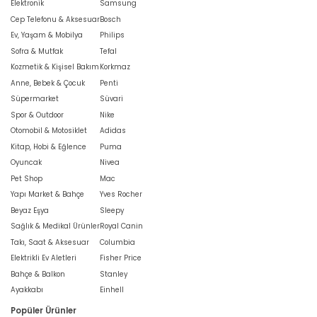
Elektronik
Samsung
Cep Telefonu & Aksesuar
Bosch
Ev, Yaşam & Mobilya
Philips
Sofra & Mutfak
Tefal
Kozmetik & Kişisel Bakım
Korkmaz
Anne, Bebek & Çocuk
Penti
Süpermarket
Süvari
Spor & Outdoor
Nike
Otomobil & Motosiklet
Adidas
Kitap, Hobi & Eğlence
Puma
Oyuncak
Nivea
Pet Shop
Mac
Yapı Market & Bahçe
Yves Rocher
Beyaz Eşya
Sleepy
Sağlık & Medikal Ürünler
Royal Canin
Takı, Saat & Aksesuar
Columbia
Elektrikli Ev Aletleri
Fisher Price
Bahçe & Balkon
Stanley
Ayakkabı
Einhell
Popüler Ürünler