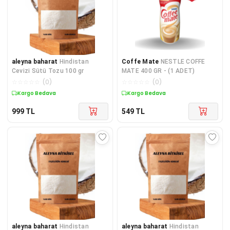
aleyna baharat
Hindistan
Coffe Mate
NESTLE COFFE
Cevizi Sütü Tozu 100 gr
MATE 400 GR - (1 ADET)
☆
☆
☆
☆
☆
(
0
)
☆
☆
☆
☆
☆
(
0
)
Kargo Bedava
Kargo Bedava
999
TL
549
TL
aleyna baharat
Hindistan
aleyna baharat
Hindistan