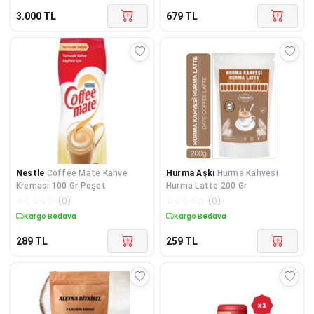
3.000
TL
679
TL
Nestle
Coffee Mate Kahve
Hurma Aşkı
Hurma Kahvesi
Kreması 100 Gr Poşet
Hurma Latte 200 Gr
☆
☆
☆
☆
☆
(
0
)
☆
☆
☆
☆
☆
(
0
)
Kargo Bedava
Kargo Bedava
289
TL
259
TL