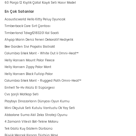
60 Parça 12 Kişilik Çatal Kaşık Seti Hasır Model
En Çok Satanlar
Acousticworld Hello Kitty Peluş Oyuncak
Timberback Core Sırt Çantası
Timberland Tdwgf2183201 Kol Saati
Ahşap Marin Deniz Feneri Dekoratif Hediyelik
Bee Garden Sivi Propolis Ekstrakt
Columbia Erkek Mont - White Out İi Omni-Heat™
Helly Hansen Mount Polar Fleece
Helly Hansen Zippy Polar Mont
Helly Hansen Block Fullzip Polar
Columbia Erkek Mont - Rugged Path Omni-Heat™
Einhell Te-Hv Akülü El Süpürgesi
Cvs Şarjli Matkap Seti
Playtoys Dinazorların Dünyası Oyun Kumu
Mini Okçuluk Seti Kutulu Vantuzlu Ok Yay Seti
Abbalone Sumo Akil Zeka Strateji Oyunu
4 Zamanlı Vitesli Bot-Tekne Motoru
Tek Gözlü Kuş Gözlem Dürbünü
Büyük Mercek Korsan Dürbün Mavi