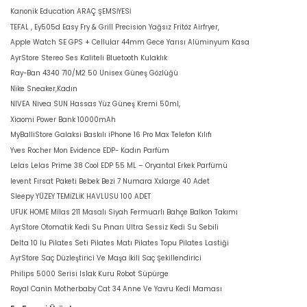
Kanonik Education ARAÇ ŞEMSİYESİ
TEFAL , Ey505d Easy Fry & Grill Precision Yağsız Fritöz Airfryer,
Apple Watch SE GPS + Cellular 44mm Gece Yarısı Alüminyum Kasa
AyrStore Stereo Ses Kaliteli Bluetooth Kulaklık
Ray-Ban 4340 710/M2 50 Unisex Güneş Gözlüğü
Nike Sneaker,Kadın
NIVEA Nivea SUN Hassas Yüz Güneş Kremi 50ml,
Xiaomi Power Bank 10000mAh
MyBalliStore Galaksi Baskılı iPhone 16 Pro Max Telefon Kılıfı
Yves Rocher Mon Evidence EDP- Kadın Parfüm
Lelas Lelas Prime 38 Cool EDP 55 ML – Oryantal Erkek Parfümü
levent Fırsat Paketi Bebek Bezi 7 Numara Xxlarge 40 Adet
Sleepy YÜZEY TEMİZLİK HAVLUSU 100 ADET
UFUK HOME Milas 211 Masalı Siyah Fermuarlı Bahçe Balkon Takımı
AyrStore Otomatik Kedi Su Pınarı Ultra Sessiz Kedi Su Sebili
Delta 10 lu Pilates Seti Pilates Matı Pilates Topu Pilates Lastiği
AyrStore Saç Düzleştirici Ve Maşa İkili Saç Şekillendirici
Philips 5000 Serisi Islak Kuru Robot Süpürge
Royal Canin Motherbaby Cat 34 Anne Ve Yavru Kedi Maması