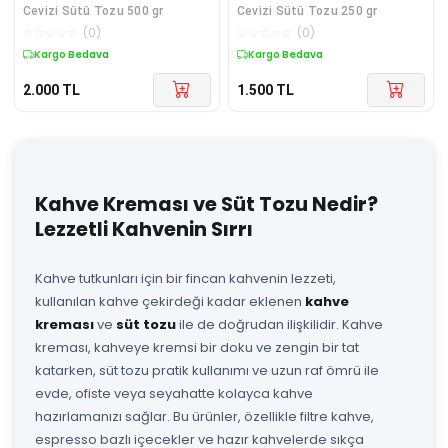
Cevizi Sütü Tozu 500 gr
Cevizi Sütü Tozu 250 gr
☆
☆
☆
☆
☆
(
0
)
☆
☆
☆
☆
☆
(
0
)
Kargo Bedava
Kargo Bedava
2.000
TL
1.500
TL
Kahve Kreması ve Süt Tozu Nedir?
Lezzetli Kahvenin Sırrı
Kahve tutkunları için bir fincan kahvenin lezzeti,
kullanılan kahve çekirdeği kadar eklenen
kahve
kreması
ve
süt tozu
ile de doğrudan ilişkilidir. Kahve
kreması, kahveye kremsi bir doku ve zengin bir tat
katarken, süt tozu pratik kullanımı ve uzun raf ömrü ile
evde, ofiste veya seyahatte kolayca kahve
hazırlamanızı sağlar. Bu ürünler, özellikle filtre kahve,
espresso bazlı içecekler ve hazır kahvelerde sıkça