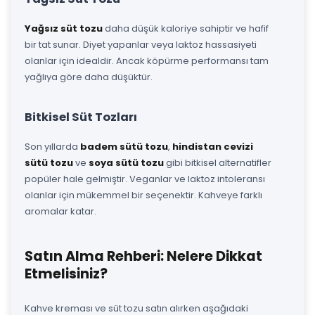
Yağsız süt tozu
daha düşük kaloriye sahiptir ve hafif
bir tat sunar. Diyet yapanlar veya laktoz hassasiyeti
olanlar için idealdir. Ancak köpürme performansı tam
yağlıya göre daha düşüktür.
Bitkisel Süt Tozları
Son yıllarda
badem sütü tozu
,
hindistan cevizi
sütü tozu
ve
soya sütü tozu
gibi bitkisel alternatifler
popüler hale gelmiştir. Veganlar ve laktoz intoleransı
olanlar için mükemmel bir seçenektir. Kahveye farklı
aromalar katar.
Satın Alma Rehberi: Nelere Dikkat
Etmelisiniz?
Kahve kreması ve süt tozu satın alırken aşağıdaki