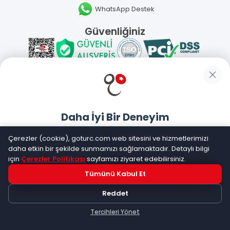
WhatsApp Destek
Güvenliğiniz
Sosyal Medya
Daha İyi Bir Deneyim
Mobil Uygulamalarımız
Goturc mobil uygulamasıyla daha hızlı ve kolay alışveriş
Çerezler (cookie), goturc.com web sitesini ve hizmetlerimizi
yapın
daha etkin bir şekilde sunmamızı sağlamaktadır. Detaylı bilgi
için
Çerezler Politikası
sayfamızı ziyaret edebilirsiniz.
Tümünü Kabul Et
Hemen Dene!
©
2026
Goturc – Her Zaman Daha İyisi Vardır
Reddet
Uygulama yüklüyse açılacak, değilse
Google Play
'e
yönlendirileceksiniz
Tercihleri Yönet
Keşfet
Kategoriler
Sepetim