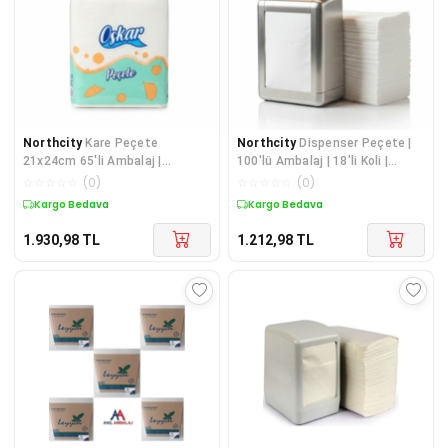
Northcity
Kare Peçete
Northcity
Dispenser Peçete |
21x24cm 65'li Ambalaj |
100'lü Ambalaj | 18'li Koli |
Restoran ve Davet İçin 50'li
Hijyenik ve Ekonomik
☆
☆
☆
☆
☆
(
0
)
☆
☆
☆
☆
☆
(
0
)
Balya
Kargo Bedava
Kargo Bedava
1.930,98
TL
1.212,98
TL