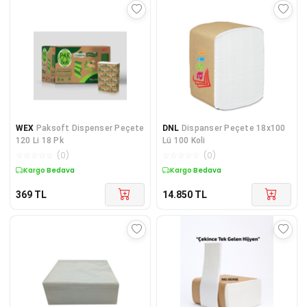
WEX
Paksoft Dispenser Peçete
DNL
Dispanser Peçete 18x100
120 Li 18 Pk
Lü 100 Koli
☆
☆
☆
☆
☆
(
0
)
☆
☆
☆
☆
☆
(
0
)
Kargo Bedava
Kargo Bedava
369
TL
14.850
TL