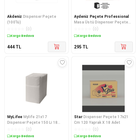
Akdeniz
Dispenser Peçete
Aydeniz Peçete Professional
(100'lü)
Masa Üstü Dispenser Peçete
18 Pkt 100 Lü 1800 Ad. Dikkat Z
☆
☆
☆
☆
☆
(
0
)
☆
☆
☆
☆
☆
(
0
)
Kat Havlu peçete Değildir
Kargo Bedava
Kargo Bedava
444
TL
295
TL
MyLifee
Mylife 21x17
Star
Dispenser Peçete 17x21
Dispenser Peçete 150 Li 18
Cm 120 Yaprak X 18 Adet
Paket 2700 Adet
☆
☆
☆
☆
☆
(
0
)
☆
☆
☆
☆
☆
(
0
)
Kargo Bedava
Kargo Bedava