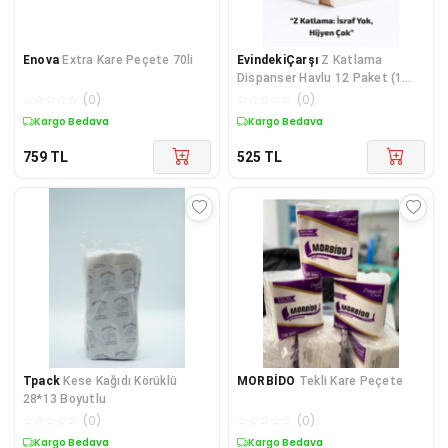
Enova
Extra Kare Peçete 70li
EvindekiÇarşı
Z Katlama
Dispanser Havlu 12 Paket (1
Koli)
☆
☆
☆
☆
☆
(
0
)
☆
☆
☆
☆
☆
(
0
)
Kargo Bedava
Kargo Bedava
759
TL
525
TL
Tpack
Kese Kağıdı Körüklü
MORBİDO
Tekli Kare Peçete
28*13 Boyutlu
☆
☆
☆
☆
☆
(
0
)
☆
☆
☆
☆
☆
(
0
)
Kargo Bedava
Kargo Bedava