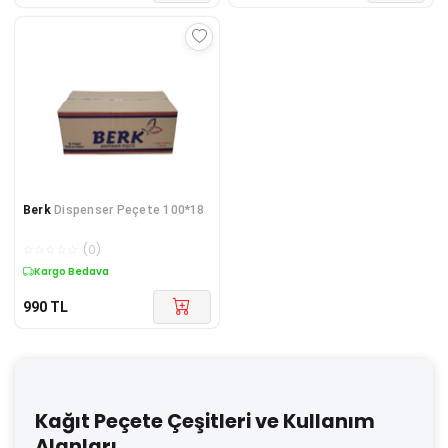
Berk
Dispenser Peçete 100*18
☆
☆
☆
☆
☆
(
0
)
Kargo Bedava
990
TL
Kağıt Peçete Çeşitleri ve Kullanım
Alanları