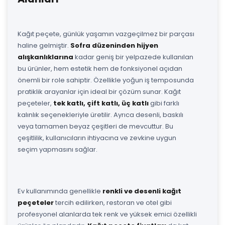
Kağıt peçete, günlük yaşamın vazgeçilmez bir parçası
haline gelmiştir.
Sofra düzeninden hijyen
alışkanlıklarına
kadar geniş bir yelpazede kullanılan
bu ürünler, hem estetik hem de fonksiyonel açıdan
önemli bir role sahiptir. Özellikle yoğun iş temposunda
pratiklik arayanlar için ideal bir çözüm sunar. Kağıt
peçeteler,
tek katlı, çift katlı, üç katlı
gibi farklı
kalınlık seçenekleriyle üretilir. Ayrıca desenli, baskılı
veya tamamen beyaz çeşitleri de mevcuttur. Bu
çeşitlilik, kullanıcıların ihtiyacına ve zevkine uygun
seçim yapmasını sağlar.
Ev kullanımında genellikle
renkli ve desenli kağıt
peçeteler
tercih edilirken, restoran ve otel gibi
profesyonel alanlarda tek renk ve yüksek emici özellikli