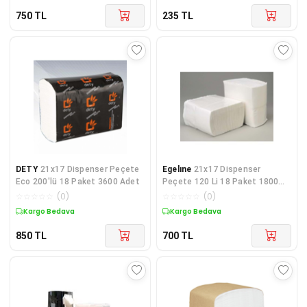
750
TL
235
TL
DETY
21x17 Dispenser Peçete
Egelıne
21x17 Dispenser
Eco 200'lü 18 Paket 3600 Adet
Peçete 120 Li 18 Paket 1800
Adet
☆
☆
☆
☆
☆
(
0
)
☆
☆
☆
☆
☆
(
0
)
Kargo Bedava
Kargo Bedava
850
TL
700
TL