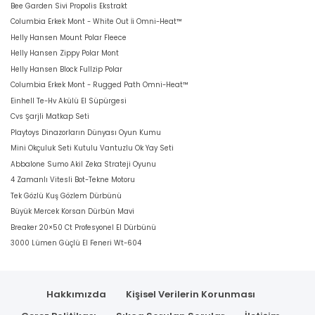
Bee Garden Sivi Propolis Ekstrakt
Columbia Erkek Mont - White Out İi Omni-Heat™
Helly Hansen Mount Polar Fleece
Helly Hansen Zippy Polar Mont
Helly Hansen Block Fullzip Polar
Columbia Erkek Mont - Rugged Path Omni-Heat™
Einhell Te-Hv Akülü El Süpürgesi
Cvs Şarjli Matkap Seti
Playtoys Dinazorların Dünyası Oyun Kumu
Mini Okçuluk Seti Kutulu Vantuzlu Ok Yay Seti
Abbalone Sumo Akil Zeka Strateji Oyunu
4 Zamanlı Vitesli Bot-Tekne Motoru
Tek Gözlü Kuş Gözlem Dürbünü
Büyük Mercek Korsan Dürbün Mavi
Breaker 20×50 Ct Profesyonel El Dürbünü
3000 Lümen Güçlü El Feneri Wt-604
Hakkımızda
Kişisel Verilerin Korunması