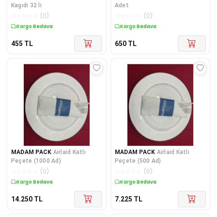
Kagıdı 32 li
Adet
☆
☆
☆
☆
☆
(
0
)
☆
☆
☆
☆
☆
(
0
)
Kargo Bedava
Kargo Bedava
455
TL
650
TL
MADAM PACK
Airlaid Katlı
MADAM PACK
Airlaid Katlı
Peçete (1000 Ad)
Peçete (500 Ad)
☆
☆
☆
☆
☆
(
0
)
☆
☆
☆
☆
☆
(
0
)
Kargo Bedava
Kargo Bedava
14.250
TL
7.225
TL