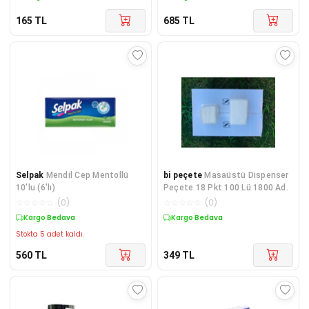
165
TL
685
TL
Selpak
Mendil Cep Mentollü
bi peçete
Masaüstü Dispenser
10'lu (6'lı)
Peçete 18 Pkt 100 Lü 1800 Ad.
☆
☆
☆
☆
☆
(
0
)
☆
☆
☆
☆
☆
(
0
)
Kargo Bedava
Kargo Bedava
Stokta 5 adet kaldı.
560
TL
349
TL