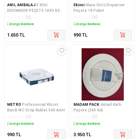
ANIL AMBALAJ
5 KOLİ
Ekinci
Masa Üstü Dispanser
DİSPANSER PEÇETE 18X5 80
Peçete 18 Paket
PAKET
☆
☆
☆
☆
☆
(
0
)
☆
☆
☆
☆
☆
(
0
)
Kargo Bedava
Kargo Bedava
1.650
TL
990
TL
METRO
Professional Klozet
MADAM PACK
Airlaid Katlı
Bandı WC Strip Buklet 500 Adet
Peçete (250 Ad)
☆
☆
☆
☆
☆
(
0
)
☆
☆
☆
☆
☆
(
0
)
Kargo Bedava
Kargo Bedava
990
TL
3.950
TL