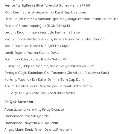
Pembe Ton Eşitleyici (Pink Tone-Up) Güneş Kremi SPF 50
Maru.Derm Su Bazlı Güçlendirici Kaş & Kirpik Serumu
Delta Squat Pilates Jimnastik Egzersiz Çubuğu Portable Studio Squat Bar
Dekoratif Strafor Köpük Çıta (5 CM GENİŞLİK)
beaulis Drag It Inkpen Keçe Uçlu Eyeliner 196 Brown
Regular Show Mordecai & Rigby Haters Gonna Hate Erkek Cüzdan
Kadın Puantiye Desenli Mini Şort Etek Siyah
Lastik Boyama Yazma Kalemi Beyaz
Kadın Inci Kolye , Küpe , Bileklik Set -8 Mm
Sıkılaştırıcı, Bölgesel İncelme, Selülit Ve Çatlak Karşıtı, Slim
Bymeyla Güçlü Kadınlara Özel Tasarımlı Oto Kokusu Dikiz Ayna Süsü
Narkalıp Yuvarlak Kek Kalıbı Derinlik 15cm Çap 12cm
Arzum AR5028 Lisa XL Saç Maşası Seramik Plaka 32mm
60 Parça 12 Kişilik Çatal Kaşık Seti Hasır Model
En Çok Satanlar
Acousticworld Hello Kitty Peluş Oyuncak
Timberback Core Sırt Çantası
Timberland Tdwgf2183201 Kol Saati
Ahşap Marin Deniz Feneri Dekoratif Hediyelik