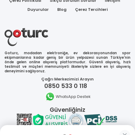
Çerez Politikası
Sıkça Sorulan Sorular
İletişim
Duyurular
Blog
Çerez Tercihleri
Goturc, modadan elektroniğe, ev dekorasyonundan spor
ekipmanlarına kadar geniş bir ürün yelpazesi sunan Türkiye'nin
önde gelen online alışveriş platformudur. Güvenli alışveriş, hızlı
teslimat ve müşteri memnuniyeti ilkeleriyle sizlere en iyi alışveriş
deneyimini sağlıyoruz.
Çağrı Merkezimizi Arayın
0850 533 0 118
WhatsApp Destek
Güvenliğiniz