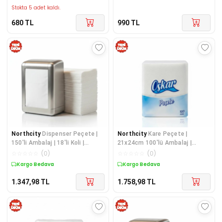
Stokta 5 adet kaldı.
680
TL
990
TL
Northcity
Dispenser Peçete |
Northcity
Kare Peçete |
150'li Ambalaj | 18'li Koli |
21x24cm 100'lü Ambalaj |
Hijyenik ve Ekonomik
Restoran ve Otel İçin Hijyenik
☆
☆
☆
☆
☆
(
0
)
☆
☆
☆
☆
☆
(
0
)
Peçete
Kargo Bedava
Kargo Bedava
1.347,98
TL
1.758,98
TL