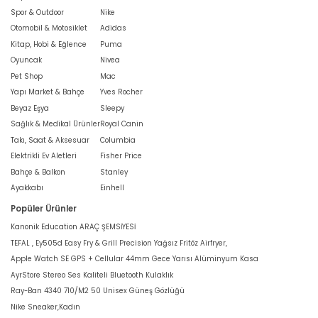
Spor & Outdoor
Nike
Otomobil & Motosiklet
Adidas
Kitap, Hobi & Eğlence
Puma
Oyuncak
Nivea
Pet Shop
Mac
Yapı Market & Bahçe
Yves Rocher
Beyaz Eşya
Sleepy
Sağlık & Medikal Ürünler
Royal Canin
Takı, Saat & Aksesuar
Columbia
Elektrikli Ev Aletleri
Fisher Price
Bahçe & Balkon
Stanley
Ayakkabı
Einhell
Popüler Ürünler
Kanonik Education ARAÇ ŞEMSİYESİ
TEFAL , Ey505d Easy Fry & Grill Precision Yağsız Fritöz Airfryer,
Apple Watch SE GPS + Cellular 44mm Gece Yarısı Alüminyum Kasa
AyrStore Stereo Ses Kaliteli Bluetooth Kulaklık
Ray-Ban 4340 710/M2 50 Unisex Güneş Gözlüğü
Nike Sneaker,Kadın