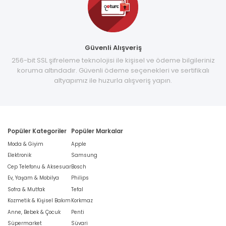
Güvenli Alışveriş
256-bit SSL şifreleme teknolojisi ile kişisel ve ödeme bilgileriniz
koruma altındadır. Güvenli ödeme seçenekleri ve sertifikalı
altyapımız ile huzurla alışveriş yapın.
Popüler Kategoriler
Popüler Markalar
Moda & Giyim
Apple
Elektronik
Samsung
Cep Telefonu & Aksesuar
Bosch
Ev, Yaşam & Mobilya
Philips
Sofra & Mutfak
Tefal
Kozmetik & Kişisel Bakım
Korkmaz
Anne, Bebek & Çocuk
Penti
Süpermarket
Süvari