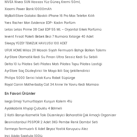
NIVEA Nivea SUN Hassas Yüz Güneş Kremi 50ml,
Xiaomi Power Bank 10000mAh
MyBalliStore Galaksi Baskılı iPhone 16 Pro Max Telefon Kılıfı
Yves Rocher Mon Evidence EDP- Kadın Parfüm
Lelas Lelas Prime 38 Cool EDP 55 ML – Oryantal Erkek Parfümü
levent Fırsat Paketi Bebek Bezi 7 Numara Xxlarge 40 Adet
Sleepy YÜZEY TEMİZLİK HAVLUSU 100 ADET
UFUK HOME Milas 211 Masalı Siyah Fermuarlı Bahçe Balkon Takımı
AyrStore Otomatik Kedi Su Pınarı Ultra Sessiz Kedi Su Sebili
Delta 10 lu Pilates Seti Pilates Matı Pilates Topu Pilates Lastiği
AyrStore Saç Düzleştirici Ve Maşa İkili Saç Şekillendirici
Philips 5000 Serisi Islak Kuru Robot Süpürge
Royal Canin Motherbaby Cat 34 Anne Ve Yavru Kedi Maması
En Favori Ürünler
İsego Emoji Yumurtlayan Kurşun Kalem 4'lü
Ayakkabılık Ahşap Çubuklu 4 Bölmeli
2 Katlı Banyo Kozmetik Takı Düzenleyici Baharatlık Çok Amaçlı Organizer
Besinistanbul PSSPOR 2 Adet 3KG Pembe Renk Dambıl Seti
Formeya Fermuarlı 6 Adet Beyaz Yastık Koruyucu Alez
İnci Ağda Spatula 100lü