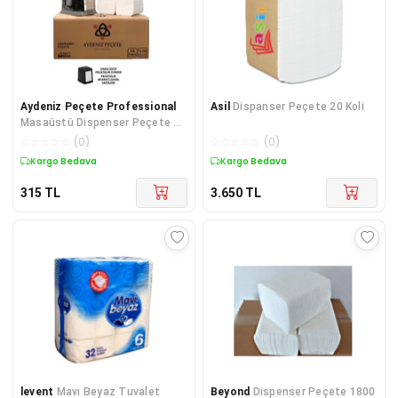
Aydeniz Peçete Professional
Asil
Dispanser Peçete 20 Koli
Masaüstü Dispenser Peçete 18
Pkt 100 Lü 1800 Ad. Dikkat Z
☆
☆
☆
☆
☆
(
0
)
☆
☆
☆
☆
☆
(
0
)
Kat Hav
Kargo Bedava
Kargo Bedava
315
TL
3.650
TL
levent
Mavı Beyaz Tuvalet
Beyond
Dispenser Peçete 1800