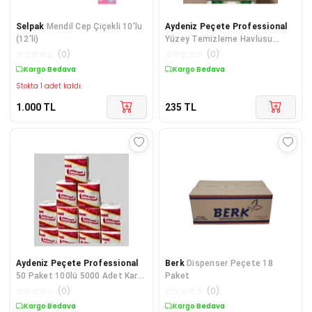
Selpak
Mendil Cep Çiçekli 10'lu
Aydeniz Peçete Professional
(12'li)
Yüzey Temizleme Havlusu
Mendili Kova 250 Yaprak Islak
☆
☆
☆
☆
☆
(
0
)
☆
☆
☆
☆
☆
(
0
)
Mendil Beya
Kargo Bedava
Kargo Bedava
Stokta 1 adet kaldı.
1.000
TL
235
TL
Aydeniz Peçete Professional
Berk
Dispenser Peçete 18
50 Paket 100lü 5000 Adet Kare
Paket
Peçete Ekonomik Servis
☆
☆
☆
☆
☆
(
0
)
☆
☆
☆
☆
☆
(
0
)
Peçete
Kargo Bedava
Kargo Bedava