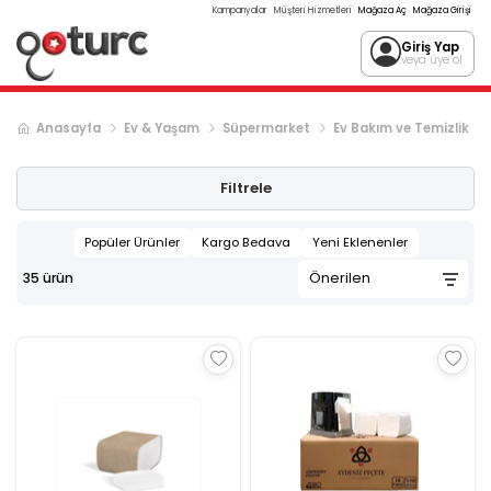
Kampanyalar
Müşteri Hizmetleri
Mağaza Aç
Mağaza Girişi
Giriş Yap
veya üye ol
Anasayfa
Ev & Yaşam
Süpermarket
Ev Bakım ve Temizlik
Filtrele
Popüler Ürünler
Kargo Bedava
Yeni Eklenenler
35
ürün