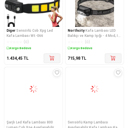
Diger
Sensörlü Cob Xpg Led
Northcity
Kafa Lambası LED
Kafa Lambası Wt-066
Balıkçı ve Kamp Işığı - 4 Mod, IR
Sensör, IPX5 Su Geçirmez
☆
☆
☆
☆
☆
(
0
)
☆
☆
☆
☆
☆
(
0
)
Kargo Bedava
Kargo Bedava
1.434,45
TL
715,98
TL
Şarjlı Led Kafa Lambası 800
Sensörlü Kamp Lambası
Lumen Cob Xpe Ayarlanabilir
Ayarlanabilir Kafa Lambası Kafa