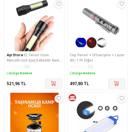
AyrStore
EL Feneri Uzun
Cep Feneri + Ultraviyole + Lazer
Menzilli Usb Şarj Edilebilir Kamp
Wt-170 Diğer
Lambası
☆
☆
☆
☆
☆
(
0
)
☆
☆
☆
☆
☆
(
0
)
Kargo Bedava
Kargo Bedava
521,96
TL
497,80
TL