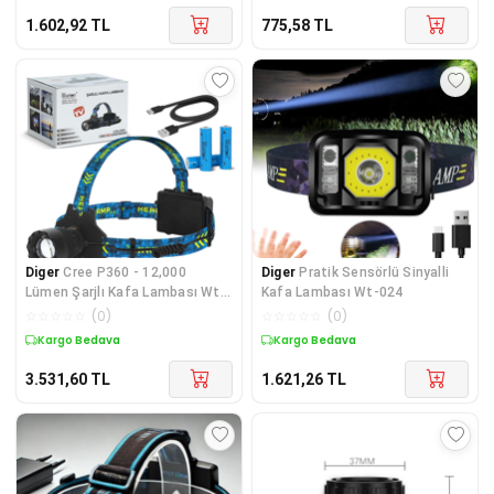
1.602,92
TL
775,58
TL
Diger
Cree P360 - 12,000
Diger
Pratik Sensörlü Sinyalli
Lümen Şarjlı Kafa Lambası Wt-
Kafa Lambası Wt-024
627
☆
☆
☆
☆
☆
(
0
)
☆
☆
☆
☆
☆
(
0
)
Kargo Bedava
Kargo Bedava
3.531,60
TL
1.621,26
TL