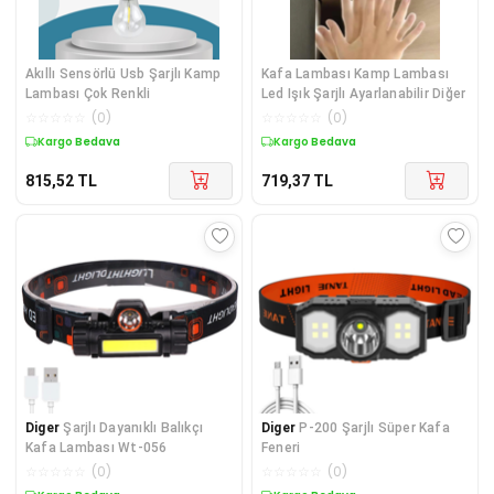
Akıllı Sensörlü Usb Şarjlı Kamp
Kafa Lambası Kamp Lambası
Lambası Çok Renkli
Led Işık Şarjlı Ayarlanabilir Diğer
☆
☆
☆
☆
☆
(
0
)
☆
☆
☆
☆
☆
(
0
)
Kargo Bedava
Kargo Bedava
815,52
TL
719,37
TL
Diger
Şarjlı Dayanıklı Balıkçı
Diger
P-200 Şarjlı Süper Kafa
Kafa Lambası Wt-056
Feneri
☆
☆
☆
☆
☆
(
0
)
☆
☆
☆
☆
☆
(
0
)