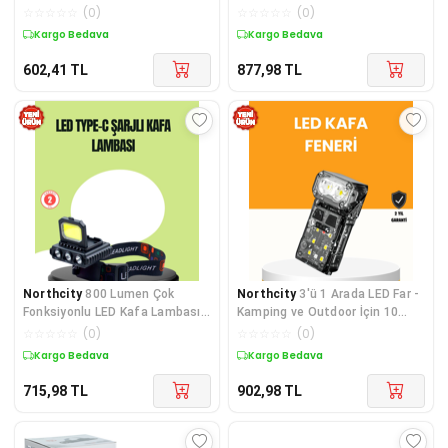
Modlu 215 Lümen - Lisinya
Lambası – Yeni Nesil Gece
☆
☆
☆
☆
☆
(
0
)
☆
☆
☆
☆
☆
(
0
)
Aydınlatma
Kargo Bedava
Kargo Bedava
602,41
TL
877,98
TL
Northcity
800 Lumen Çok
Northcity
3'ü 1 Arada LED Far -
Fonksiyonlu LED Kafa Lambası
Kamping ve Outdoor İçin 10
Type C Şarjlı - Kamp Yürüyüş
Saat Pil Süresi
☆
☆
☆
☆
☆
(
0
)
☆
☆
☆
☆
☆
(
0
)
Aydınlatma
Kargo Bedava
Kargo Bedava
715,98
TL
902,98
TL