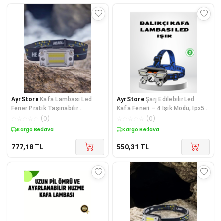
AyrStore
Kafa Lambası Led
AyrStore
Şarj Edilebilir Led
Fener Pratik Taşınabilir
Kafa Feneri – 4 Işık Modu, Ipx5
Ayarlanabilir USB Şarjlı
Su Geçirmez, Hareket Sensörlü
☆
☆
☆
☆
☆
(
0
)
☆
☆
☆
☆
☆
(
0
)
Kargo Bedava
Kargo Bedava
777,18
TL
550,31
TL