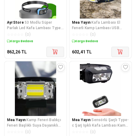
AyrStore
53 Modlu Süper
Mea Yayın
Kafa Lambası El
Parlak Led Kafa Lambası Type
Fenerli Kamp Lambası USB
C Şarjlı Güç Göstergeli
Şarjlı Esnek Lamba - Lisinya
☆
☆
☆
☆
☆
(
0
)
☆
☆
☆
☆
☆
(
0
)
Kargo Bedava
Kargo Bedava
862,26
TL
602,41
TL
Mea Yayın
Kamp Feneri Balıkçı
Mea Yayın
Sensörlü Şarjlı Type-
Feneri Başlıklı Suya Dayanıklı
c Şarj Işıklı Kafa Lambası Kamp
Kafa Lambası - Lisinya
Lambası - Lisinya
☆
☆
☆
☆
☆
(
0
)
☆
☆
☆
☆
☆
(
0
)