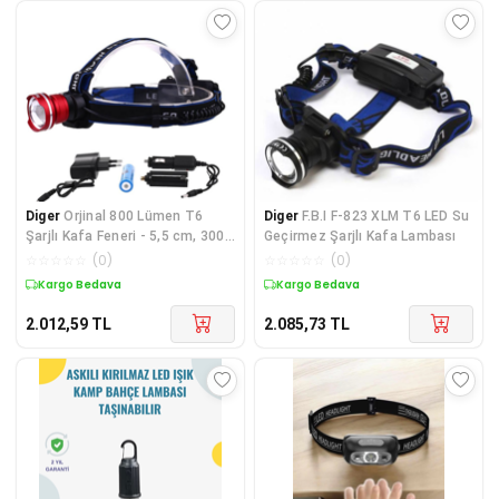
Diger
Orjinal 800 Lümen T6
Diger
F.B.I F-823 XLM T6 LED Su
Şarjlı Kafa Feneri - 5,5 cm, 300
Geçirmez Şarjlı Kafa Lambası
mt Aydınlat
☆
☆
☆
☆
☆
(
0
)
☆
☆
☆
☆
☆
(
0
)
Kargo Bedava
Kargo Bedava
2.012,59
TL
2.085,73
TL