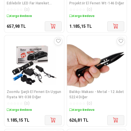
Edilebilir LED Far Hareket
Projektör El Feneri Wt-146 Diğer
Sensörlü 5 Modlu Outdoor
☆
☆
☆
☆
☆
(
0
)
☆
☆
☆
☆
☆
(
0
)
Aydınlatma – Eldivenli Kullanım
Kargo Bedava
Kargo Bedava
İçin Mükemmel
657,98
TL
1.185,15
TL
Zoomlu Şarjlı El Feneri En Uygun
Balıkçı Makası - Metal - 12 Adet
Fiyata Wt-038 Diğer
5224 Diğer
☆
☆
☆
☆
☆
(
0
)
☆
☆
☆
☆
☆
(
0
)
Kargo Bedava
Kargo Bedava
1.185,15
TL
626,81
TL