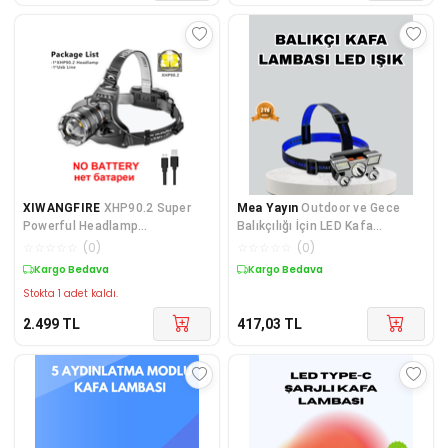
XIWANGFIRE
XHP90.2 Super
Mea Yayın
Outdoor ve Gece
Powerful Headlamp
Balıkçılığı İçin LED Kafa
Rechargeable Head Flashlight
Lambası – USB Şarjlı, 60°
☆
☆
☆
☆
☆
(
0
)
☆
☆
☆
☆
☆
(
0
)
High Power Head Lamp
Ayarlanabilir Far - Lisinya
Kargo Bedava
Kargo Bedava
1000Meters Head...
Stokta 1 adet kaldı.
2.499
TL
417,03
TL