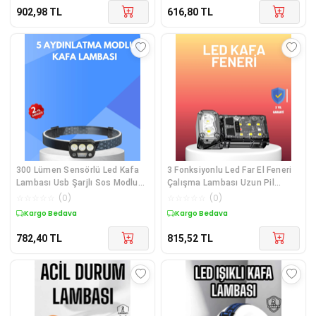
902,98
TL
616,80
TL
300 Lümen Sensörlü Led Kafa
3 Fonksiyonlu Led Far El Feneri
Lambası Usb Şarjlı Sos Modlu
Çalışma Lambası Uzun Pil
Çok Renkli
Ömürlü Çok Renkli
☆
☆
☆
☆
☆
(
0
)
☆
☆
☆
☆
☆
(
0
)
Kargo Bedava
Kargo Bedava
782,40
TL
815,52
TL