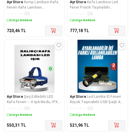
AyrStore
Kamp Lambası Kafa
AyrStore
Kafa Lambası Led
Feneri Kafa Lambası
Fener Pratik Taşınabilir
Ayarlanabilir Sensörlü Şarjlı
Ayarlanabilir USB Şarjlı
☆
☆
☆
☆
☆
(
0
)
☆
☆
☆
☆
☆
(
0
)
Kargo Bedava
Kargo Bedava
720,46
TL
777,18
TL
AyrStore
Şarj Edilebilir LED
AyrStore
Led Lamba El Feneri
Kafa Feneri – 4 Işık Modu, IPX5
Küçük Taşınabilir USB Şarjlı Acil
Su Geçirmez, Hareket Sensörlü
Durum Lambası
☆
☆
☆
☆
☆
(
0
)
☆
☆
☆
☆
☆
(
0
)
Kargo Bedava
Kargo Bedava
550,31
TL
521,96
TL