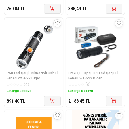
760,84
TL
388,49
TL
P50 Led Şarjlı Mıknatıslı Usb El
Cree Q8- Xpg 8+1 Led Şarjlı El
Feneri Wt-622 Diğer
Feneri Wt-623 Diğer
☆
☆
☆
☆
☆
(
0
)
☆
☆
☆
☆
☆
(
0
)
Kargo Bedava
Kargo Bedava
891,40
TL
2.188,45
TL