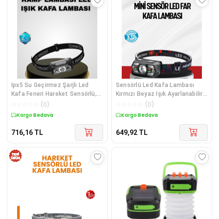
Ipx5 Su Geçirmez Şarjlı Led
Sensörlü Led Kafa Lambası
Kafa Feneri Hareket Sensörlü,
Kırmızı Beyaz Işık Ayarlanabilir
Ayarlanabilir 60 Far Çok Renkli
Çok Renkli
☆
☆
☆
☆
☆
(
0
)
☆
☆
☆
☆
☆
(
0
)
Kargo Bedava
Kargo Bedava
716,16
TL
649,92
TL