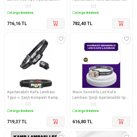
Başlıklı Çok Renkli
Bantlı Çok Renkli
☆
☆
☆
☆
☆
(
0
)
☆
☆
☆
☆
☆
(
0
)
Kargo Bedava
Kargo Bedava
716,16
TL
782,40
TL
Ayarlanabilir Kafa Lambası
Wave Sensörlü Led Kafa
Type-c Şarjlı Kompakt Kamp
Lambası Şarjlı Ayarlanabilir Işık
Lambası Diğer
Çok Renkli
☆
☆
☆
☆
☆
(
0
)
☆
☆
☆
☆
☆
(
0
)
Kargo Bedava
Kargo Bedava
719,37
TL
616,80
TL