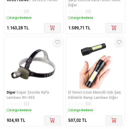
Diğer
☆
☆
☆
☆
☆
(
0
)
☆
☆
☆
☆
☆
(
0
)
Kargo Bedava
Kargo Bedava
1.163,28
TL
1.589,71
TL
Diger
Süper Zoomlu Kafa
El Feneri Uzun Menzilli Usb Şarj
Lambası Wt-053
Edilebilir Kamp Lambası Diğer
☆
☆
☆
☆
☆
(
0
)
☆
☆
☆
☆
☆
(
0
)
Kargo Bedava
Kargo Bedava
924,93
TL
507,02
TL