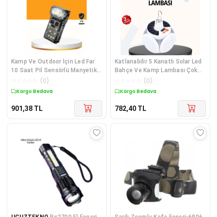
Kamp Ve Outdoor İçin Led Far
Katlanabilir 5 Kanatlı Solar Led
10 Saat Pil Sensörlü Manyetik
Bahçe Ve Kamp Lambası Çok
Diğer
Renkli
☆
☆
☆
☆
☆
(
0
)
☆
☆
☆
☆
☆
(
0
)
Kargo Bedava
Kargo Bedava
901,38
TL
782,40
TL
UCUZTEKNO
Ps2700 El Feneri
Şarjlı Zoomlu Kafa Feneri-6806