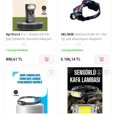
AyrStore
3’ü 1 Arada LED Far
SELİNSE
Bedotech Bd-62 10w
Şarj Edilebilir Sensörlü Manyetik
Tg Led Alüminyum Alaşımlı
10 Saat Kullanım
Zoomlu Type-c Şarjlı Kafa
☆
☆
☆
☆
☆
(
0
)
☆
☆
☆
☆
☆
(
0
)
Feneri
Kargo Bedava
Kargo Bedava
890,61
TL
5.106,14
TL