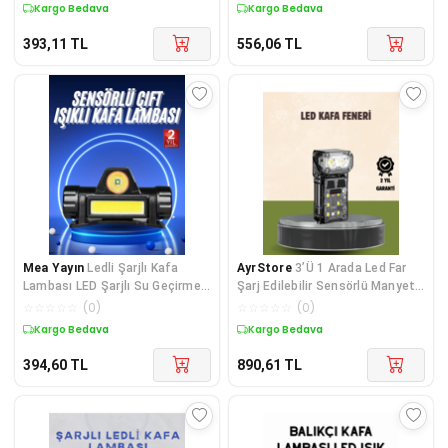
Kargo Bedava
Kargo Bedava
393,11
TL
556,06
TL
Mea Yayın
Ledli Şarjlı Kafa
AyrStore
3’Ü 1 Arada Led Far
Lambası LED Şarjlı Su Geçirmez
Şarj Edilebilir Sensörlü Manyetik
Kafa Feneri - Lisinya
10 Saat Kullanım
☆
☆
☆
☆
☆
(
0
)
☆
☆
☆
☆
☆
(
0
)
Kargo Bedava
Kargo Bedava
394,60
TL
890,61
TL