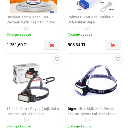
Outdoor Kamp Ocağı Seti
Polizei P-150 Şarjlı Mıklatıslı
Çakmak Gazlı Taşınabilir Çok
Usb Işıldak Diğer
Renkli
☆
☆
☆
☆
☆
(
0
)
☆
☆
☆
☆
☆
(
0
)
Kargo Bedava
Kargo Bedava
1.251,60
TL
908,34
TL
15 Ledli Sarı / Beyaz Şarjlı Kafa
Diger
Ultra SMD Kafa Feneri
Lambası Wt-652 Diğer
150 mt Beyaz Işık Mesafesi ile
Yüksek Perfo
☆
☆
☆
☆
☆
(
0
)
☆
☆
☆
☆
☆
(
0
)
Kargo Bedava
Kargo Bedava