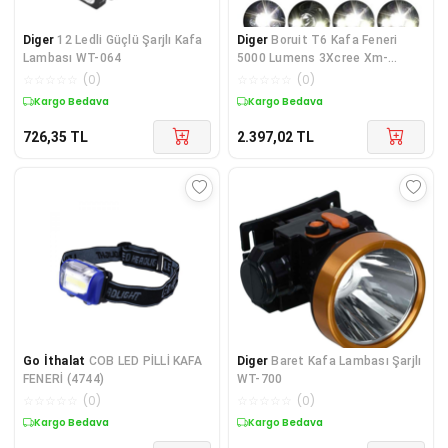
Diger
12 Ledli Güçlü Şarjlı Kafa
Diger
Boruit T6 Kafa Feneri
Lambası WT-064
5000 Lumens 3Xcree Xm-
T6+2R5 Lamba Led Kamp
☆
☆
☆
☆
☆
(
0
)
☆
☆
☆
☆
☆
(
0
)
Kargo Bedava
Kargo Bedava
726,35
TL
2.397,02
TL
Go İthalat
COB LED PİLLİ KAFA
Diger
Baret Kafa Lambası Şarjlı
FENERİ (4744)
WT-700
☆
☆
☆
☆
☆
(
0
)
☆
☆
☆
☆
☆
(
0
)
Kargo Bedava
Kargo Bedava