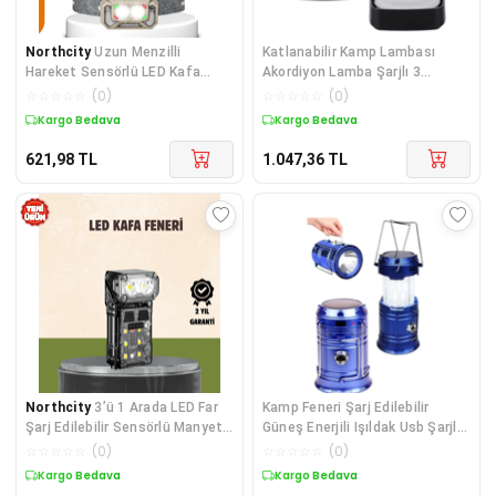
Northcity
Uzun Menzilli
Katlanabilir Kamp Lambası
Hareket Sensörlü LED Kafa
Akordiyon Lamba Şarjlı 3
Lambası – El Serbest, 45° Açılı
Kademeli Solar Çok Renkli
☆
☆
☆
☆
☆
(
0
)
☆
☆
☆
☆
☆
(
0
)
ve Kamp İçin Gereksinimlerinizi
Kargo Bedava
Kargo Bedava
Karşılıyor
621,98
TL
1.047,36
TL
Northcity
3’ü 1 Arada LED Far
Kamp Feneri Şarj Edilebilir
Şarj Edilebilir Sensörlü Manyetik
Güneş Enerjili Işıldak Usb Şarjlı
- 10 Saat Kullanım
Çok Renkli
☆
☆
☆
☆
☆
(
0
)
☆
☆
☆
☆
☆
(
0
)
Kargo Bedava
Kargo Bedava