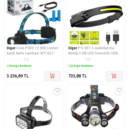
Diger
Cree P360 12.000 Lümen
Diger
PS-001 5 Aydınlatma
Şarjlı Kafa Lambası WT-627
Modlu COB LED Sensörlü USB
Şarj Edilebilir D
☆
☆
☆
☆
☆
(
0
)
☆
☆
☆
☆
☆
(
0
)
Kargo Bedava
Kargo Bedava
3.236,89
TL
733,88
TL