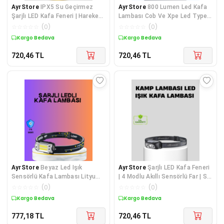
AyrStore
IPX5 Su Geçirmez
AyrStore
800 Lumen Led Kafa
Şarjlı LED Kafa Feneri | Hareket
Lambası Cob Ve Xpe Led Type
Sensörlü, Ayarlanabilir 60° Far
C Şarjlı Ayarlanabilir
☆
☆
☆
☆
☆
(
0
)
☆
☆
☆
☆
☆
(
0
)
Kargo Bedava
Kargo Bedava
720,46
TL
720,46
TL
AyrStore
Beyaz Led Işık
AyrStore
Şarjlı LED Kafa Feneri
Sensörlü Kafa Lambası Lityum
| 4 Modlu Akıllı Sensörlü Far | Su
Batarya Led El Fenerli Şarjlı
Geçirmez IPX5 Kamp ve Balıkçı
☆
☆
☆
☆
☆
(
0
)
☆
☆
☆
☆
☆
(
0
)
Lambası
Kargo Bedava
Kargo Bedava
777,18
TL
720,46
TL