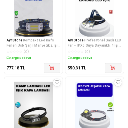
AyrStore
Kompakt Led Kafs
AyrStore
Profesyonel Şarjlı LED
Feneri Usb Şarjlı Manyetik 2 Işık
Far – IPX5 Suya Dayanıklı, 4 Işık
Modlu 215 Lümen
Modu, Hareket Sensörlü
☆
☆
☆
☆
☆
(
0
)
☆
☆
☆
☆
☆
(
0
)
Kargo Bedava
Kargo Bedava
777,18
TL
550,31
TL