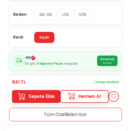
Beden
2XL-3XL
L/XL
S/M
Renk
Siyah
Ücretsiz
Kargo
En geç
9 Ağustos Pazar
kargoda
841
TL
Kargo Bedava
Hemen Al
Sepete Ekle
Tüm Özellikleri Gör