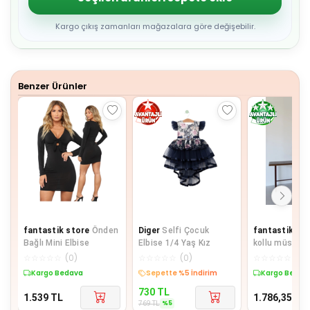
4
5
6
Kargo çıkış zamanları mağazalara göre değişebilir.
7
8
9
Benzer Ürünler
fantastik store
Önden
Diger
Selfi Çocuk
fantastik st
Bağlı Mini Elbise
Elbise 1/4 Yaş Kız
kollu müslin e
beyaz pt
☆
☆
☆
☆
☆
(
0
)
☆
☆
☆
☆
☆
(
0
)
☆
☆
☆
☆
☆
(
0
)
Kargo Bedava
Sepette %5 İndirim
Kargo Bedav
730
TL
1.539
TL
1.786,35
TL
%
5
769
TL