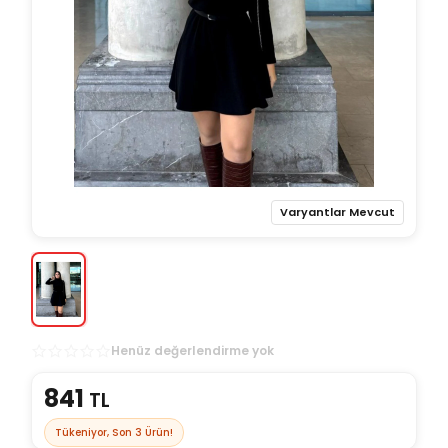
Varyantlar Mevcut
Henüz değerlendirme yok
841
TL
Tükeniyor, Son
3
Ürün!