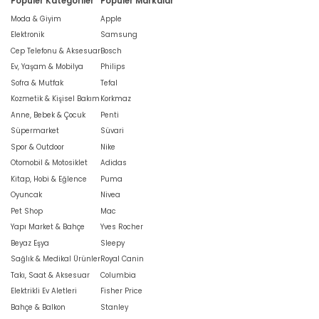
Popüler Kategoriler
Popüler Markalar
Moda & Giyim
Apple
Elektronik
Samsung
Cep Telefonu & Aksesuar
Bosch
Ev, Yaşam & Mobilya
Philips
Sofra & Mutfak
Tefal
Kozmetik & Kişisel Bakım
Korkmaz
Anne, Bebek & Çocuk
Penti
Süpermarket
Süvari
Spor & Outdoor
Nike
Otomobil & Motosiklet
Adidas
Kitap, Hobi & Eğlence
Puma
Oyuncak
Nivea
Pet Shop
Mac
Yapı Market & Bahçe
Yves Rocher
Beyaz Eşya
Sleepy
Sağlık & Medikal Ürünler
Royal Canin
Takı, Saat & Aksesuar
Columbia
Elektrikli Ev Aletleri
Fisher Price
Bahçe & Balkon
Stanley