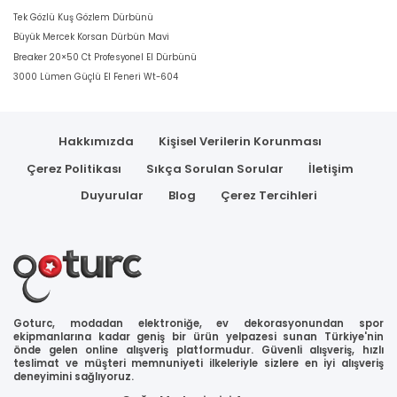
Tek Gözlü Kuş Gözlem Dürbünü
Büyük Mercek Korsan Dürbün Mavi
Breaker 20×50 Ct Profesyonel El Dürbünü
3000 Lümen Güçlü El Feneri Wt-604
Hakkımızda
Kişisel Verilerin Korunması
Çerez Politikası
Sıkça Sorulan Sorular
İletişim
Duyurular
Blog
Çerez Tercihleri
Goturc, modadan elektroniğe, ev dekorasyonundan spor
ekipmanlarına kadar geniş bir ürün yelpazesi sunan Türkiye'nin
önde gelen online alışveriş platformudur. Güvenli alışveriş, hızlı
teslimat ve müşteri memnuniyeti ilkeleriyle sizlere en iyi alışveriş
deneyimini sağlıyoruz.