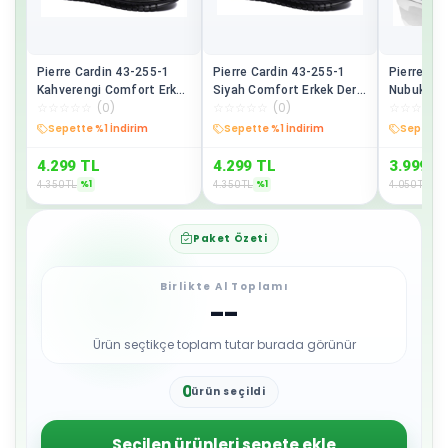
Pierre Cardin 43-255-1
Pierre Cardin 43-255-1
Pierre Ca
Kahverengi Comfort Erkek
Siyah Comfort Erkek Deri
Nubuk Gün
☆
☆
☆
☆
☆
(
0
)
☆
☆
☆
☆
☆
(
0
)
☆
☆
☆
☆
☆
Deri Ayakkabı
Ayakkabı
Ayakkabı
Sepette %1 İndirim
Sepette %1 İndirim
Sepette 
4.299
TL
4.299
TL
3.999
T
%
1
%
1
%
1
4.350
TL
4.350
TL
4.050
TL
Paket Özeti
Birlikte Al Toplamı
--
Ürün seçtikçe toplam tutar burada görünür
0
ürün seçildi
1
2
3
Seçilen ürünleri sepete ekle