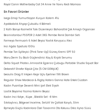
Royal Canin Motherbaby Cat 34 Anne Ve Yavru Kedi Maması
En Favori Ürünler
İsego Emoji Yumurtlayan Kurşun Kalem 4'lü
Ayakkabılık Ahşap Çubuklu 4 Bölmeli
2 Katlı Banyo Kozmetik Takı Düzenleyici Baharatlık Çok Amaçlı Organizer
Besinistanbul PSSPOR 2 Adet 3KG Pembe Renk Dambıl Seti
Formeya Fermuarlı 6 Adet Beyaz Yastık Koruyucu Alez
İnci Ağda Spatula 100lü
Pembe Ton Eşitleyici (Pink Tone-Up) Güneş Kremi SPF 50
Maru.Derm Su Bazlı Güçlendirici Kaş & Kirpik Serumu
Delta Squat Pilates Jimnastik Egzersiz Çubuğu Portable Studio Squat Bar
Dekoratif Strafor Köpük Çıta (5 CM GENİŞLİK)
beaulis Drag It Inkpen Keçe Uçlu Eyeliner 196 Brown
Regular Show Mordecai & Rigby Haters Gonna Hate Erkek Cüzdan
Kadın Puantiye Desenli Mini Şort Etek Siyah
Lastik Boyama Yazma Kalemi Beyaz
Kadın Inci Kolye , Küpe , Bileklik Set -8 Mm
Sıkılaştırıcı, Bölgesel İncelme, Selülit Ve Çatlak Karşıtı, Slim
Bymeyla Güçlü Kadınlara Özel Tasarımlı Oto Kokusu Dikiz Ayna Süsü