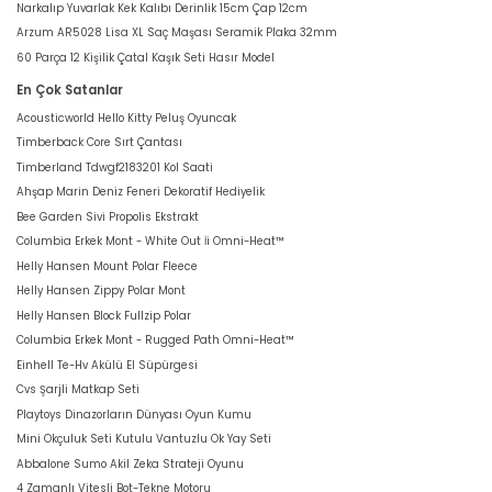
Narkalıp Yuvarlak Kek Kalıbı Derinlik 15cm Çap 12cm
Arzum AR5028 Lisa XL Saç Maşası Seramik Plaka 32mm
60 Parça 12 Kişilik Çatal Kaşık Seti Hasır Model
En Çok Satanlar
Acousticworld Hello Kitty Peluş Oyuncak
Timberback Core Sırt Çantası
Timberland Tdwgf2183201 Kol Saati
Ahşap Marin Deniz Feneri Dekoratif Hediyelik
Bee Garden Sivi Propolis Ekstrakt
Columbia Erkek Mont - White Out İi Omni-Heat™
Helly Hansen Mount Polar Fleece
Helly Hansen Zippy Polar Mont
Helly Hansen Block Fullzip Polar
Columbia Erkek Mont - Rugged Path Omni-Heat™
Einhell Te-Hv Akülü El Süpürgesi
Cvs Şarjli Matkap Seti
Playtoys Dinazorların Dünyası Oyun Kumu
Mini Okçuluk Seti Kutulu Vantuzlu Ok Yay Seti
Abbalone Sumo Akil Zeka Strateji Oyunu
4 Zamanlı Vitesli Bot-Tekne Motoru