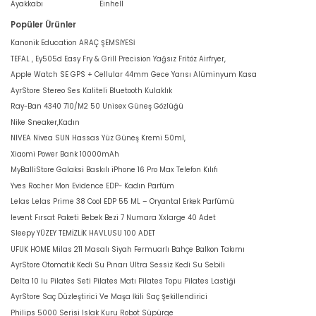
Ayakkabı
Einhell
Popüler Ürünler
Kanonik Education ARAÇ ŞEMSİYESİ
TEFAL , Ey505d Easy Fry & Grill Precision Yağsız Fritöz Airfryer,
Apple Watch SE GPS + Cellular 44mm Gece Yarısı Alüminyum Kasa
AyrStore Stereo Ses Kaliteli Bluetooth Kulaklık
Ray-Ban 4340 710/M2 50 Unisex Güneş Gözlüğü
Nike Sneaker,Kadın
NIVEA Nivea SUN Hassas Yüz Güneş Kremi 50ml,
Xiaomi Power Bank 10000mAh
MyBalliStore Galaksi Baskılı iPhone 16 Pro Max Telefon Kılıfı
Yves Rocher Mon Evidence EDP- Kadın Parfüm
Lelas Lelas Prime 38 Cool EDP 55 ML – Oryantal Erkek Parfümü
levent Fırsat Paketi Bebek Bezi 7 Numara Xxlarge 40 Adet
Sleepy YÜZEY TEMİZLİK HAVLUSU 100 ADET
UFUK HOME Milas 211 Masalı Siyah Fermuarlı Bahçe Balkon Takımı
AyrStore Otomatik Kedi Su Pınarı Ultra Sessiz Kedi Su Sebili
Delta 10 lu Pilates Seti Pilates Matı Pilates Topu Pilates Lastiği
AyrStore Saç Düzleştirici Ve Maşa İkili Saç Şekillendirici
Philips 5000 Serisi Islak Kuru Robot Süpürge