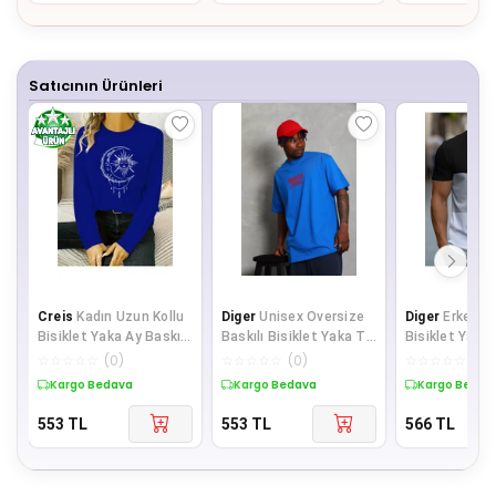
Satıcının Ürünleri
Creis
Kadın Uzun Kollu
Diger
Unisex Oversize
Diger
Erkek Kı
Bisiklet Yaka Ay Baskılı
Baskılı Bisiklet Yaka T-
Bisiklet Yaka 
Viskon Bluz
Shirt - Mavi
Viskon Bluz
☆
☆
☆
☆
☆
(
0
)
☆
☆
☆
☆
☆
(
0
)
☆
☆
☆
☆
☆
(
0
)
Kargo Bedava
Kargo Bedava
Kargo Bedav
553
TL
553
TL
566
TL