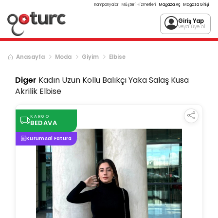
Kampanyalar
Müşteri Hizmetleri
Mağaza Aç
Mağaza Girişi
Giriş Yap
veya üye ol
Anasayfa
Moda
Giyim
Elbise
Diger
Kadın Uzun Kollu Balıkçı Yaka Salaş Kusa
Akrilik Elbise
KARGO
BEDAVA
Kurumsal Fatura