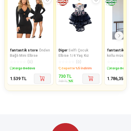
fantastik store
Önden
Diger
Selfi Çocuk
fantastik st
Bağlı Mini Elbise
Elbise 1/4 Yaş Kız
kollu müslin e
beyaz pt
☆
☆
☆
☆
☆
(
0
)
☆
☆
☆
☆
☆
(
0
)
☆
☆
☆
☆
☆
(
0
)
Kargo Bedava
Sepette %5 İndirim
Kargo Bedav
730
TL
1.539
TL
1.786,35
TL
%
5
769
TL