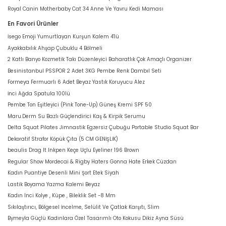
Royal Canin Motherbaby Cat 34 Anne Ve Yavru Kedi Maması
En Favori Ürünler
İsego Emoji Yumurtlayan Kurşun Kalem 4'lü
Ayakkabılık Ahşap Çubuklu 4 Bölmeli
2 Katlı Banyo Kozmetik Takı Düzenleyici Baharatlık Çok Amaçlı Organizer
Besinistanbul PSSPOR 2 Adet 3KG Pembe Renk Dambıl Seti
Formeya Fermuarlı 6 Adet Beyaz Yastık Koruyucu Alez
İnci Ağda Spatula 100lü
Pembe Ton Eşitleyici (Pink Tone-Up) Güneş Kremi SPF 50
Maru.Derm Su Bazlı Güçlendirici Kaş & Kirpik Serumu
Delta Squat Pilates Jimnastik Egzersiz Çubuğu Portable Studio Squat Bar
Dekoratif Strafor Köpük Çıta (5 CM GENİŞLİK)
beaulis Drag It Inkpen Keçe Uçlu Eyeliner 196 Brown
Regular Show Mordecai & Rigby Haters Gonna Hate Erkek Cüzdan
Kadın Puantiye Desenli Mini Şort Etek Siyah
Lastik Boyama Yazma Kalemi Beyaz
Kadın Inci Kolye , Küpe , Bileklik Set -8 Mm
Sıkılaştırıcı, Bölgesel İncelme, Selülit Ve Çatlak Karşıtı, Slim
Bymeyla Güçlü Kadınlara Özel Tasarımlı Oto Kokusu Dikiz Ayna Süsü