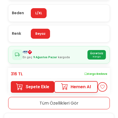
Beden
L/XL
Renk
Beyaz
Ücretsiz
Kargo
En geç
9 Ağustos Pazar
kargoda
316
TL
Kargo Bedava
Hemen Al
Sepete Ekle
Tüm Özellikleri Gör