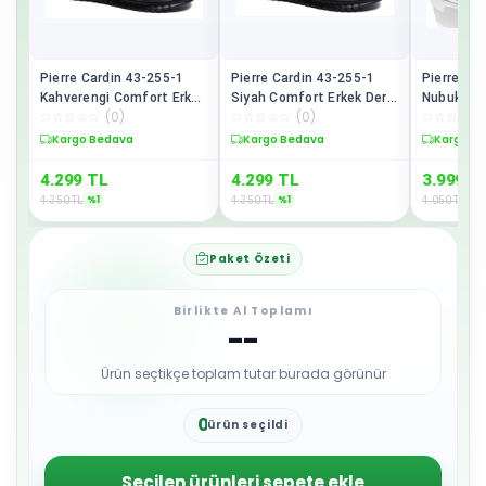
Pierre Cardin 43-255-1
Pierre Cardin 43-255-1
Pierre Ca
Kahverengi Comfort Erkek
Siyah Comfort Erkek Deri
Nubuk Gün
☆
☆
☆
☆
☆
(
0
)
☆
☆
☆
☆
☆
(
0
)
☆
☆
☆
☆
☆
Deri Ayakkabı
Ayakkabı
Ayakkabı
Sepette %1 İndirim
Sepette %1 İndirim
Sepette 
4.299
TL
4.299
TL
3.999
T
%
1
%
1
%
1
4.350
TL
4.350
TL
4.050
TL
Paket Özeti
Birlikte Al Toplamı
--
Ürün seçtikçe toplam tutar burada görünür
0
ürün seçildi
1
2
3
Seçilen ürünleri sepete ekle