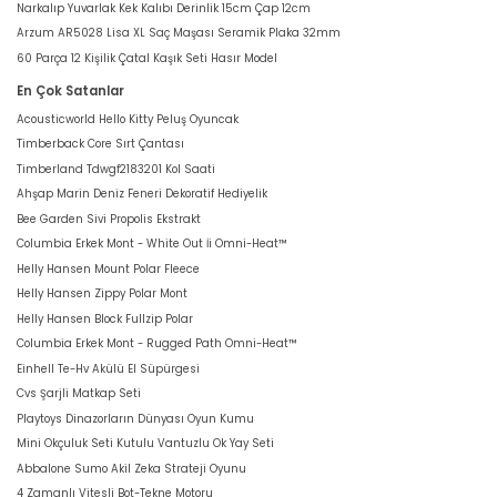
Narkalıp Yuvarlak Kek Kalıbı Derinlik 15cm Çap 12cm
Arzum AR5028 Lisa XL Saç Maşası Seramik Plaka 32mm
60 Parça 12 Kişilik Çatal Kaşık Seti Hasır Model
En Çok Satanlar
Acousticworld Hello Kitty Peluş Oyuncak
Timberback Core Sırt Çantası
Timberland Tdwgf2183201 Kol Saati
Ahşap Marin Deniz Feneri Dekoratif Hediyelik
Bee Garden Sivi Propolis Ekstrakt
Columbia Erkek Mont - White Out İi Omni-Heat™
Helly Hansen Mount Polar Fleece
Helly Hansen Zippy Polar Mont
Helly Hansen Block Fullzip Polar
Columbia Erkek Mont - Rugged Path Omni-Heat™
Einhell Te-Hv Akülü El Süpürgesi
Cvs Şarjli Matkap Seti
Playtoys Dinazorların Dünyası Oyun Kumu
Mini Okçuluk Seti Kutulu Vantuzlu Ok Yay Seti
Abbalone Sumo Akil Zeka Strateji Oyunu
4 Zamanlı Vitesli Bot-Tekne Motoru