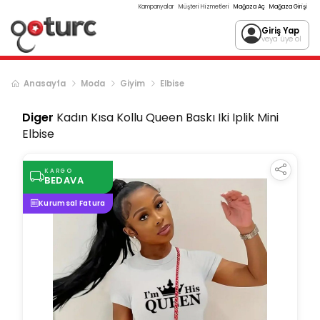
Kampanyalar
Müşteri Hizmetleri
Mağaza Aç
Mağaza Girişi
Giriş Yap
veya üye ol
Anasayfa
Moda
Giyim
Elbise
Diger
Kadın Kısa Kollu Queen Baskı Iki Iplik Mini
Elbise
KARGO
BEDAVA
Kurumsal Fatura