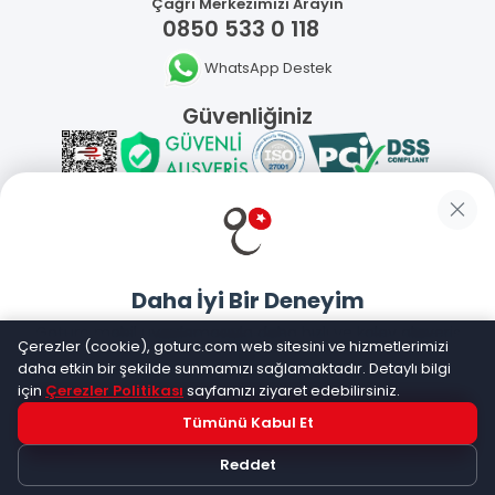
Çağrı Merkezimizi Arayın
0850 533 0 118
WhatsApp Destek
Güvenliğiniz
Sosyal Medya
Daha İyi Bir Deneyim
Mobil Uygulamalarımız
Goturc mobil uygulamasıyla daha hızlı ve kolay alışveriş
Çerezler (cookie), goturc.com web sitesini ve hizmetlerimizi
yapın
daha etkin bir şekilde sunmamızı sağlamaktadır. Detaylı bilgi
için
Çerezler Politikası
sayfamızı ziyaret edebilirsiniz.
Tümünü Kabul Et
Hemen Dene!
©
2026
Goturc – Her Zaman Daha İyisi Vardır
Reddet
Uygulama yüklüyse açılacak, değilse
Google Play
'e