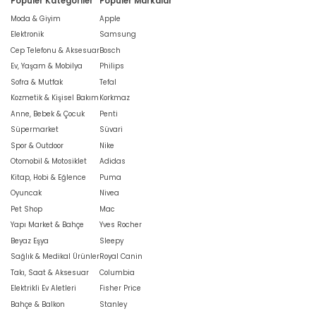
Popüler Kategoriler
Popüler Markalar
Moda & Giyim
Apple
Elektronik
Samsung
Cep Telefonu & Aksesuar
Bosch
Ev, Yaşam & Mobilya
Philips
Sofra & Mutfak
Tefal
Kozmetik & Kişisel Bakım
Korkmaz
Anne, Bebek & Çocuk
Penti
Süpermarket
Süvari
Spor & Outdoor
Nike
Otomobil & Motosiklet
Adidas
Kitap, Hobi & Eğlence
Puma
Oyuncak
Nivea
Pet Shop
Mac
Yapı Market & Bahçe
Yves Rocher
Beyaz Eşya
Sleepy
Sağlık & Medikal Ürünler
Royal Canin
Takı, Saat & Aksesuar
Columbia
Elektrikli Ev Aletleri
Fisher Price
Bahçe & Balkon
Stanley