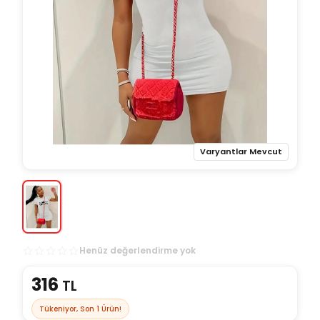
Varyantlar Mevcut
Henüz değerlendirme yok
316
TL
Tükeniyor, Son
1
Ürün!