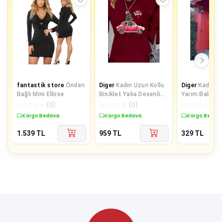
fantastik store
Önden
Diger
Kadın Uzun Kollu
Diger
Kadın Y
Bağlı Mini Elbise
Bisiklet Yaka Desenli
Yarım Balıkçı
Viskon Iki Iplik Elbise
Kumaş Fırsat 
☆
☆
☆
☆
☆
(
0
)
☆
☆
☆
☆
☆
(
0
)
☆
☆
☆
☆
☆
(
0
)
B
Kargo Bedava
Kargo Bedava
Kargo Bedav
1.539
TL
959
TL
329
TL