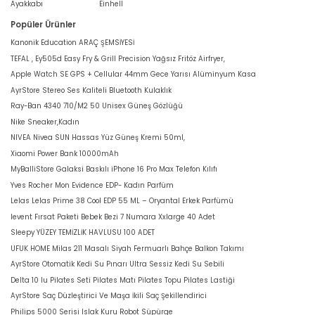
Ayakkabı
Einhell
Popüler Ürünler
Kanonik Education ARAÇ ŞEMSİYESİ
TEFAL , Ey505d Easy Fry & Grill Precision Yağsız Fritöz Airfryer,
Apple Watch SE GPS + Cellular 44mm Gece Yarısı Alüminyum Kasa
AyrStore Stereo Ses Kaliteli Bluetooth Kulaklık
Ray-Ban 4340 710/M2 50 Unisex Güneş Gözlüğü
Nike Sneaker,Kadın
NIVEA Nivea SUN Hassas Yüz Güneş Kremi 50ml,
Xiaomi Power Bank 10000mAh
MyBalliStore Galaksi Baskılı iPhone 16 Pro Max Telefon Kılıfı
Yves Rocher Mon Evidence EDP- Kadın Parfüm
Lelas Lelas Prime 38 Cool EDP 55 ML – Oryantal Erkek Parfümü
levent Fırsat Paketi Bebek Bezi 7 Numara Xxlarge 40 Adet
Sleepy YÜZEY TEMİZLİK HAVLUSU 100 ADET
UFUK HOME Milas 211 Masalı Siyah Fermuarlı Bahçe Balkon Takımı
AyrStore Otomatik Kedi Su Pınarı Ultra Sessiz Kedi Su Sebili
Delta 10 lu Pilates Seti Pilates Matı Pilates Topu Pilates Lastiği
AyrStore Saç Düzleştirici Ve Maşa İkili Saç Şekillendirici
Philips 5000 Serisi Islak Kuru Robot Süpürge