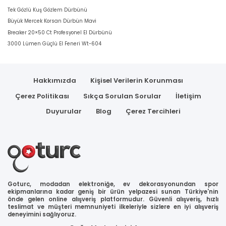
Tek Gözlü Kuş Gözlem Dürbünü
Büyük Mercek Korsan Dürbün Mavi
Breaker 20×50 Ct Profesyonel El Dürbünü
3000 Lümen Güçlü El Feneri Wt-604
Hakkımızda
Kişisel Verilerin Korunması
Çerez Politikası
Sıkça Sorulan Sorular
İletişim
Duyurular
Blog
Çerez Tercihleri
Goturc, modadan elektroniğe, ev dekorasyonundan spor
ekipmanlarına kadar geniş bir ürün yelpazesi sunan Türkiye'nin
önde gelen online alışveriş platformudur. Güvenli alışveriş, hızlı
teslimat ve müşteri memnuniyeti ilkeleriyle sizlere en iyi alışveriş
deneyimini sağlıyoruz.