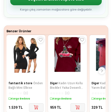
4
5
6
Kargo çıkış zamanları mağazalara göre değişebilir.
7
8
9
Benzer Ürünler
fantastik store
Önden
Diger
Kadın Uzun Kollu
Diger
Kadın Y
Bağlı Mini Elbise
Bisiklet Yaka Desenli
Yarım Balıkçı
Viskon Iki Iplik Elbise
Kumaş Fırsat 
☆
☆
☆
☆
☆
(
0
)
☆
☆
☆
☆
☆
(
0
)
☆
☆
☆
☆
☆
(
0
)
B
Kargo Bedava
Kargo Bedava
Kargo Bedav
1.539
TL
959
TL
329
TL