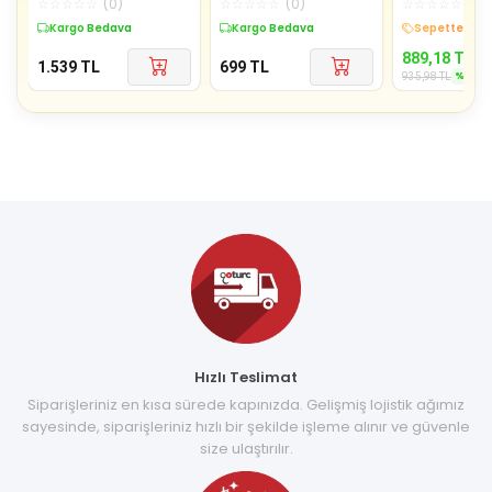
☆
☆
☆
☆
☆
(
0
)
☆
☆
☆
☆
☆
(
0
)
☆
☆
☆
☆
☆
(
0
)
Elbise, Seksi Mezuniyet
AC22364Rep
Kargo Bedava
Kargo Bedava
Sepette %5 İ
Düğün Gece Elbisesi
889,18
TL
1.539
TL
699
TL
%
5
935,98
TL
Hızlı Teslimat
Siparişleriniz en kısa sürede kapınızda. Gelişmiş lojistik ağımız
sayesinde, siparişleriniz hızlı bir şekilde işleme alınır ve güvenle
size ulaştırılır.