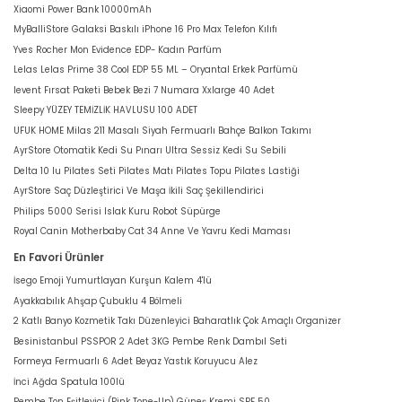
Xiaomi Power Bank 10000mAh
MyBalliStore Galaksi Baskılı iPhone 16 Pro Max Telefon Kılıfı
Yves Rocher Mon Evidence EDP- Kadın Parfüm
Lelas Lelas Prime 38 Cool EDP 55 ML – Oryantal Erkek Parfümü
levent Fırsat Paketi Bebek Bezi 7 Numara Xxlarge 40 Adet
Sleepy YÜZEY TEMİZLİK HAVLUSU 100 ADET
UFUK HOME Milas 211 Masalı Siyah Fermuarlı Bahçe Balkon Takımı
AyrStore Otomatik Kedi Su Pınarı Ultra Sessiz Kedi Su Sebili
Delta 10 lu Pilates Seti Pilates Matı Pilates Topu Pilates Lastiği
AyrStore Saç Düzleştirici Ve Maşa İkili Saç Şekillendirici
Philips 5000 Serisi Islak Kuru Robot Süpürge
Royal Canin Motherbaby Cat 34 Anne Ve Yavru Kedi Maması
En Favori Ürünler
İsego Emoji Yumurtlayan Kurşun Kalem 4'lü
Ayakkabılık Ahşap Çubuklu 4 Bölmeli
2 Katlı Banyo Kozmetik Takı Düzenleyici Baharatlık Çok Amaçlı Organizer
Besinistanbul PSSPOR 2 Adet 3KG Pembe Renk Dambıl Seti
Formeya Fermuarlı 6 Adet Beyaz Yastık Koruyucu Alez
İnci Ağda Spatula 100lü
Pembe Ton Eşitleyici (Pink Tone-Up) Güneş Kremi SPF 50