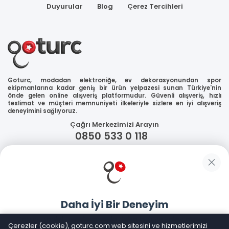
Duyurular
Blog
Çerez Tercihleri
Goturc, modadan elektroniğe, ev dekorasyonundan spor
ekipmanlarına kadar geniş bir ürün yelpazesi sunan Türkiye'nin
önde gelen online alışveriş platformudur. Güvenli alışveriş, hızlı
teslimat ve müşteri memnuniyeti ilkeleriyle sizlere en iyi alışveriş
deneyimini sağlıyoruz.
Çağrı Merkezimizi Arayın
0850 533 0 118
WhatsApp Destek
Güvenliğiniz
Daha İyi Bir Deneyim
Sosyal Medya
Goturc mobil uygulamasıyla daha hızlı ve kolay alışveriş
Çerezler (cookie), goturc.com web sitesini ve hizmetlerimizi