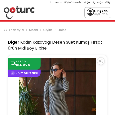
Kampanyalar
Müşteri Hizmetleri
Mağaza Aç
Mağaza Girişi
Giriş Yap
veya üye ol
Anasayfa
Moda
Giyim
Elbise
Diger
Kadın Kazayağı Desen Süet Kumaş Fırsat
ürün Midi Boy Elbise
KARGO
BEDAVA
Kurumsal Fatura