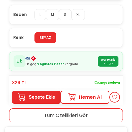
Beden
L
M
S
XL
Renk
BEYAZ
Ücretsiz
Kargo
En geç
9 Ağustos Pazar
kargoda
329
TL
Kargo Bedava
Hemen Al
Sepete Ekle
Tüm Özellikleri Gör