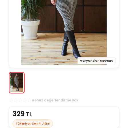
Varyantlar Mevcut
Henüz değerlendirme yok
329
TL
Tükeniyor, Son
4
Ürün!