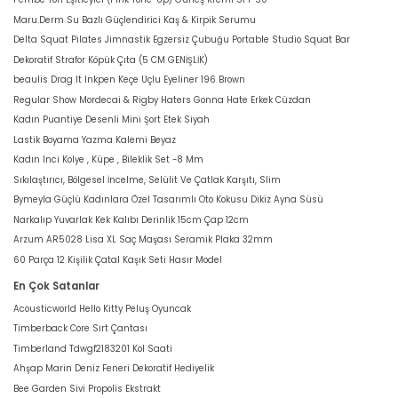
Maru.Derm Su Bazlı Güçlendirici Kaş & Kirpik Serumu
Delta Squat Pilates Jimnastik Egzersiz Çubuğu Portable Studio Squat Bar
Dekoratif Strafor Köpük Çıta (5 CM GENİŞLİK)
beaulis Drag It Inkpen Keçe Uçlu Eyeliner 196 Brown
Regular Show Mordecai & Rigby Haters Gonna Hate Erkek Cüzdan
Kadın Puantiye Desenli Mini Şort Etek Siyah
Lastik Boyama Yazma Kalemi Beyaz
Kadın Inci Kolye , Küpe , Bileklik Set -8 Mm
Sıkılaştırıcı, Bölgesel İncelme, Selülit Ve Çatlak Karşıtı, Slim
Bymeyla Güçlü Kadınlara Özel Tasarımlı Oto Kokusu Dikiz Ayna Süsü
Narkalıp Yuvarlak Kek Kalıbı Derinlik 15cm Çap 12cm
Arzum AR5028 Lisa XL Saç Maşası Seramik Plaka 32mm
60 Parça 12 Kişilik Çatal Kaşık Seti Hasır Model
En Çok Satanlar
Acousticworld Hello Kitty Peluş Oyuncak
Timberback Core Sırt Çantası
Timberland Tdwgf2183201 Kol Saati
Ahşap Marin Deniz Feneri Dekoratif Hediyelik
Bee Garden Sivi Propolis Ekstrakt