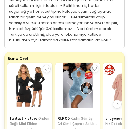
süreli kullanım için idealdir.; - Belirtilmemiş beden
seçeneğiyle her vücut tipine kolayca uyum sağlayarak
rahat bir giyim deneyimi sunar.; - Belirtilmemiş kalıp
yapısıyla vücudu saran ancak sıkmayan bir yapıya sahiptir,
hareket özgürlüğünüzü kısıtlamaz.; - Yerli üretim olarak
Türkiye'de üretilmiş olup yerel ekonomiye katkıda
bulunurken aynı zamanda kalite standartlarını da korur.
Sana Özel
fantastik store
Önden
RUKOD
Kadın Gümüş
andywawa
An
Bağlı Mini Elbise
Gri Simli Çapraz Askılı
Kız Bebek Önde
Sırt Dekolteli Mini
Pembe Kadife