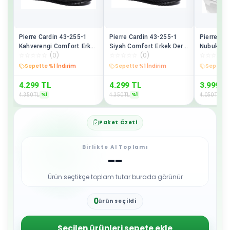
Pierre Cardin 43-255-1
Pierre Cardin 43-255-1
Pierre Ca
Kahverengi Comfort Erkek
Siyah Comfort Erkek Deri
Nubuk Gün
☆
☆
☆
☆
☆
(
0
)
☆
☆
☆
☆
☆
(
0
)
☆
☆
☆
☆
☆
Deri Ayakkabı
Ayakkabı
Ayakkabı
Sepette %1 İndirim
Sepette %1 İndirim
Sepette 
4.299
TL
4.299
TL
3.999
T
%
1
%
1
%
1
4.350
TL
4.350
TL
4.050
TL
Paket Özeti
Birlikte Al Toplamı
--
Ürün seçtikçe toplam tutar burada görünür
0
ürün seçildi
1
2
3
Seçilen ürünleri sepete ekle