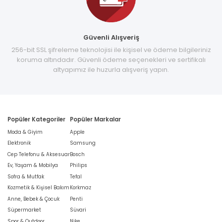
Güvenli Alışveriş
256-bit SSL şifreleme teknolojisi ile kişisel ve ödeme bilgileriniz
koruma altındadır. Güvenli ödeme seçenekleri ve sertifikalı
altyapımız ile huzurla alışveriş yapın.
Popüler Kategoriler
Popüler Markalar
Moda & Giyim
Apple
Elektronik
Samsung
Cep Telefonu & Aksesuar
Bosch
Ev, Yaşam & Mobilya
Philips
Sofra & Mutfak
Tefal
Kozmetik & Kişisel Bakım
Korkmaz
Anne, Bebek & Çocuk
Penti
Süpermarket
Süvari
Spor & Outdoor
Nike