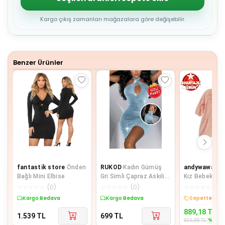
4
5
6
Kargo çıkış zamanları mağazalara göre değişebilir.
7
8
9
Benzer Ürünler
fantastik store
Önden
RUKOD
Kadın Gümüş
andywawa
An
Bağlı Mini Elbise
Gri Simli Çapraz Askılı
Kız Bebek Önde
Sırt Dekolteli Mini
Pembe Kadife
☆
☆
☆
☆
☆
(
0
)
☆
☆
☆
☆
☆
(
0
)
☆
☆
☆
☆
☆
(
0
)
Elbise, Seksi Mezuniyet
AC22364Rep
Kargo Bedava
Kargo Bedava
Sepette %5 İ
Düğün Gece Elbisesi
889,18
TL
1.539
TL
699
TL
%
5
935,98
TL