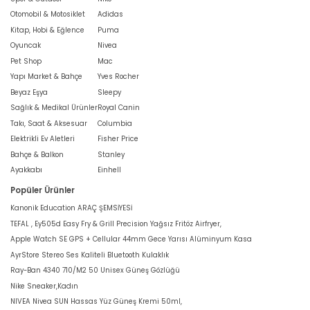
Otomobil & Motosiklet
Adidas
Kitap, Hobi & Eğlence
Puma
Oyuncak
Nivea
Pet Shop
Mac
Yapı Market & Bahçe
Yves Rocher
Beyaz Eşya
Sleepy
Sağlık & Medikal Ürünler
Royal Canin
Takı, Saat & Aksesuar
Columbia
Elektrikli Ev Aletleri
Fisher Price
Bahçe & Balkon
Stanley
Ayakkabı
Einhell
Popüler Ürünler
Kanonik Education ARAÇ ŞEMSİYESİ
TEFAL , Ey505d Easy Fry & Grill Precision Yağsız Fritöz Airfryer,
Apple Watch SE GPS + Cellular 44mm Gece Yarısı Alüminyum Kasa
AyrStore Stereo Ses Kaliteli Bluetooth Kulaklık
Ray-Ban 4340 710/M2 50 Unisex Güneş Gözlüğü
Nike Sneaker,Kadın
NIVEA Nivea SUN Hassas Yüz Güneş Kremi 50ml,