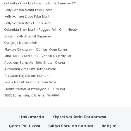
Columbia Erkek Mont - White Out İi Omni-Heat™
Helly Hansen Mount Polar Fleece
Helly Hansen Zippy Polar Mont
Helly Hansen Block Fullzip Polar
Columbia Erkek Mont - Rugged Path Omni-Heat™
Einhell Te-Hv Akülü El Süpürgesi
Cvs Şarjli Matkap Seti
Playtoys Dinazorların Dünyası Oyun Kumu
Mini Okçuluk Seti Kutulu Vantuzlu Ok Yay Seti
Abbalone Sumo Akil Zeka Strateji Oyunu
4 Zamanlı Vitesli Bot-Tekne Motoru
Tek Gözlü Kuş Gözlem Dürbünü
Büyük Mercek Korsan Dürbün Mavi
Breaker 20×50 Ct Profesyonel El Dürbünü
3000 Lümen Güçlü El Feneri Wt-604
Hakkımızda
Kişisel Verilerin Korunması
Çerez Politikası
Sıkça Sorulan Sorular
İletişim