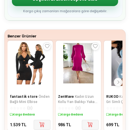
4
5
6
Kargo çıkış zamanları mağazalara göre değişebilir.
7
8
9
Benzer Ürünler
fantastik store
Önden
ZenWave
Kadın Uzun
RUKOD
Kadın
Bağlı Mini Elbise
Kollu Yarı Balıkçı Yaka
Gri Simli Çapr
Etek Ucu Fırfır Detaylı
Sırt Dekolteli
☆
☆
☆
☆
☆
(
0
)
☆
☆
☆
☆
☆
(
0
)
☆
☆
☆
☆
☆
(
0
)
Midi I
Elbise, Seksi
Kargo Bedava
Kargo Bedava
Kargo Bedav
Düğün Gece El
1.539
TL
986
TL
699
TL