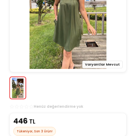
Varyantlar Mevcut
Henüz değerlendirme yok
446
TL
Tükeniyor, Son
3
Ürün!