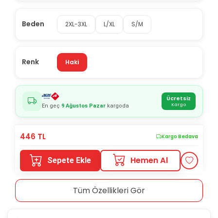
Beden
2XL-3XL
L/XL
S/M
Renk
Haki
Ücretsiz
Kargo
En geç
9 Ağustos Pazar
kargoda
446
TL
Kargo Bedava
Hemen Al
Sepete Ekle
Tüm Özellikleri Gör