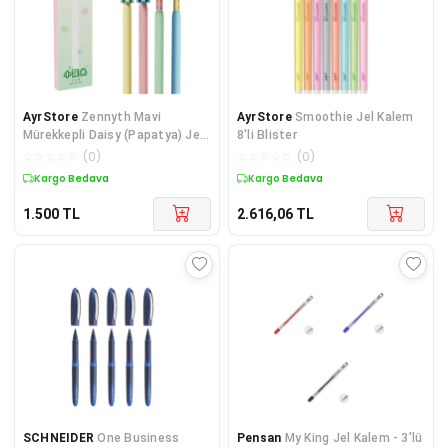
AyrStore
Zennyth Mavi
AyrStore
Smoothie Jel Kalem
Mürekkepli Daisy (Papatya) Jel
8'li Blister
Kalem 4'lü
☆
☆
☆
☆
☆
(
0
)
☆
☆
☆
☆
☆
(
0
)
Kargo Bedava
Kargo Bedava
1.500
TL
2.616,06
TL
SCHNEIDER
One Business
Pensan
My King Jel Kalem - 3'lü