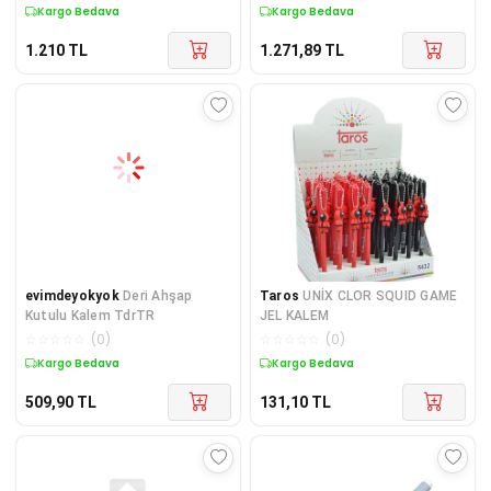
Kargo Bedava
Kargo Bedava
1.210
TL
1.271,89
TL
evimdeyokyok
Deri Ahşap
Taros
UNİX CLOR SQUID GAME
Kutulu Kalem TdrTR
JEL KALEM
☆
☆
☆
☆
☆
(
0
)
☆
☆
☆
☆
☆
(
0
)
Kargo Bedava
Kargo Bedava
509,90
TL
131,10
TL