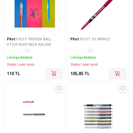
Pilot
PİLOT FRİXİON BALL
Pilot
PİLOT V5 KIRMIZI
STİCK MAVİ İMZA KALEMİ
☆
☆
☆
☆
☆
(
0
)
☆
☆
☆
☆
☆
(
0
)
Kargo Bedava
Kargo Bedava
Stokta 1 adet kaldı.
Stokta 1 adet kaldı.
110
TL
105,85
TL