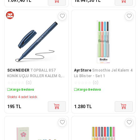
1.097,40
TL
18.941,30
TL
SCHNEIDER
TOPBALL 857
AyrStore
Smoothie Jel Kalem 4
KONİK UÇLU ROLLER KALEM 0,6
Lü Blister - Set 1
MM SİYAH
☆
☆
☆
☆
☆
(
0
)
☆
☆
☆
☆
☆
(
0
)
Kargo Bedava
Kargo Bedava
Stokta 4 adet kaldı.
195
TL
1.280
TL