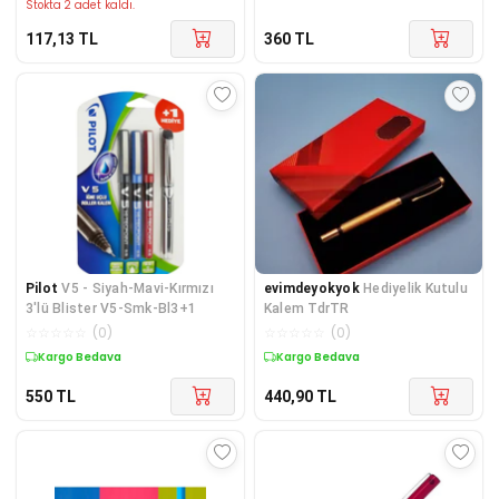
Stokta 2 adet kaldı.
117,13
TL
360
TL
Pilot
V5 - Siyah-Mavi-Kırmızı
evimdeyokyok
Hediyelik Kutulu
3'lü Blister V5-Smk-Bl3+1
Kalem TdrTR
☆
☆
☆
☆
☆
(
0
)
☆
☆
☆
☆
☆
(
0
)
Kargo Bedava
Kargo Bedava
550
TL
440,90
TL