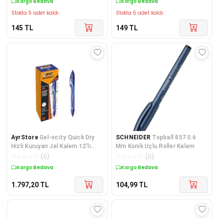
Kargo Bedava
Kargo Bedava
Stokta 5 adet kaldı.
Stokta 5 adet kaldı.
145
TL
149
TL
AyrStore
Gel-ocity Quick Dry
SCHNEIDER
Topball 857 0.6
Hizli Kuruyan Jel Kalem 12'li
Mm Konik Uçlu Roller Kalem
Kutu Mavi, 0.7 mm Orta
☆
☆
☆
☆
☆
(
0
)
☆
☆
☆
☆
☆
(
0
)
Kalınlıkta Uç,
Kargo Bedava
Kargo Bedava
1.797,20
TL
104,99
TL