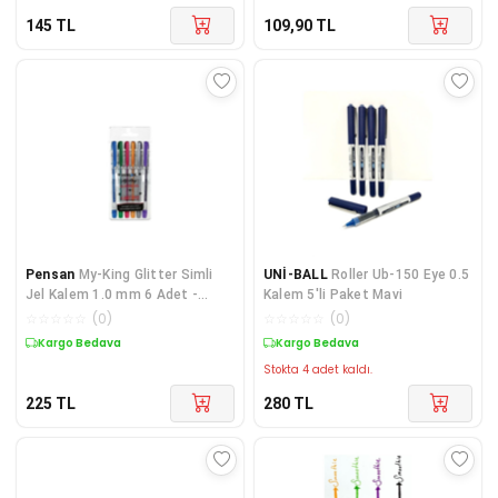
145
TL
109,90
TL
Pensan
My-King Glitter Simli
UNİ-BALL
Roller Ub-150 Eye 0.5
Jel Kalem 1.0 mm 6 Adet -
Kalem 5'li Paket Mavi
Karışık Renk
☆
☆
☆
☆
☆
(
0
)
☆
☆
☆
☆
☆
(
0
)
Kargo Bedava
Kargo Bedava
Stokta 4 adet kaldı.
225
TL
280
TL