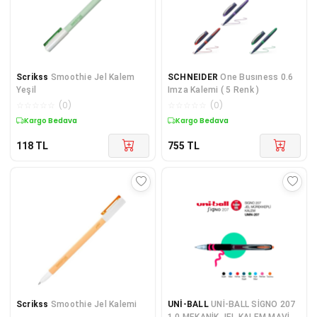
Scrikss
Smoothie Jel Kalem
SCHNEIDER
One Busıness 0.6
Yeşil
Imza Kalemi ( 5 Renk )
☆
☆
☆
☆
☆
(
0
)
☆
☆
☆
☆
☆
(
0
)
Kargo Bedava
Kargo Bedava
118
TL
755
TL
Scrikss
Smoothie Jel Kalemi
UNİ-BALL
UNİ-BALL SİGNO 207
1,0 MEKANİK JEL KALEM MAVİ