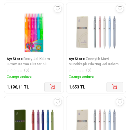
AyrStore
Berry Jel Kalem
AyrStore
Zennyth Mavi
07mm Karma Blister 6li
Mürekkepli Piloting Jel Kalem
5'li - Morandi
☆
☆
☆
☆
☆
(
0
)
☆
☆
☆
☆
☆
(
0
)
Kargo Bedava
Kargo Bedava
1.196,11
TL
1.653
TL