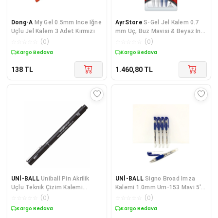
Dong-A
My Gel 0.5mm Ince Iğne
AyrStore
S-Gel Jel Kalem 0.7
Uçlu Jel Kalem 3 Adet Kırmızı
mm Uç, Buz Mavisi & Beyaz İnci
4'lü Paket, Siyah & Mavi
☆
☆
☆
☆
☆
(
0
)
☆
☆
☆
☆
☆
(
0
)
Mürekkep
Kargo Bedava
Kargo Bedava
138
TL
1.460,80
TL
UNİ-BALL
Uniball Pin Akrilik
UNİ-BALL
Signo Broad Imza
Uçlu Teknik Çizim Kalemi
Kalemi 1.0mm Um-153 Mavi 5'li
0.9mm
Paket
☆
☆
☆
☆
☆
(
0
)
☆
☆
☆
☆
☆
(
0
)
Kargo Bedava
Kargo Bedava