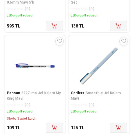
0.6mm Mavi 5'li
Set
☆
☆
☆
☆
☆
(
0
)
☆
☆
☆
☆
☆
(
0
)
Kargo Bedava
Kargo Bedava
595
TL
138
TL
Pensan
2227-ma Jel Kalem My
Scrikss
Smoothie Jel Kalem
King Mavi
Mavi
☆
☆
☆
☆
☆
(
0
)
☆
☆
☆
☆
☆
(
0
)
Kargo Bedava
Kargo Bedava
Stokta 3 adet kaldı.
109
TL
125
TL