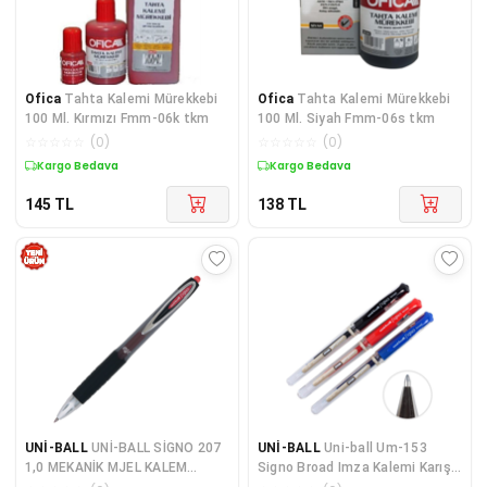
Ofica
Tahta Kalemi Mürekkebi
Ofica
Tahta Kalemi Mürekkebi
100 Ml. Kırmızı Fmm-06k tkm
100 Ml. Siyah Fmm-06s tkm
☆
☆
☆
☆
☆
(
0
)
☆
☆
☆
☆
☆
(
0
)
Kargo Bedava
Kargo Bedava
145
TL
138
TL
UNİ-BALL
UNİ-BALL SİGNO 207
UNİ-BALL
Uni-ball Um-153
1,0 MEKANİK MJEL KALEM
Signo Broad Imza Kalemi Karışık
KIRMIZI
Renk 3'lü Paket