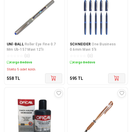
UNİ-BALL
Roller Eye Fine 0.7
SCHNEIDER
One Business
Mm Ub-157 Mavi 12'li
0.6mm Mavi 5'li
☆
☆
☆
☆
☆
(
0
)
☆
☆
☆
☆
☆
(
0
)
Kargo Bedava
Kargo Bedava
Stokta 5 adet kaldı.
558
TL
595
TL