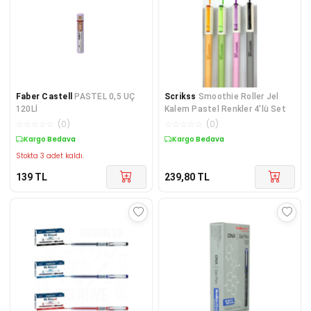
Faber Castell
PASTEL 0,5 UÇ
Scrikss
Smoothie Roller Jel
120Lİ
Kalem Pastel Renkler 4'lü Set
☆
☆
☆
☆
☆
(
0
)
☆
☆
☆
☆
☆
(
0
)
Kargo Bedava
Kargo Bedava
Stokta 3 adet kaldı.
139
TL
239,80
TL