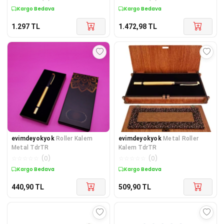
Kargo Bedava
Kargo Bedava
1.297
TL
1.472,98
TL
evimdeyokyok
Roller Kalem
evimdeyokyok
Metal Roller
Metal TdrTR
Kalem TdrTR
☆
☆
☆
☆
☆
(
0
)
☆
☆
☆
☆
☆
(
0
)
Kargo Bedava
Kargo Bedava
440,90
TL
509,90
TL