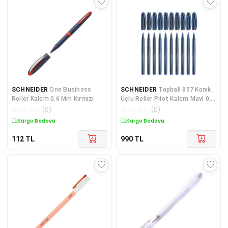
SCHNEIDER
One Business
SCHNEIDER
Topball 857 Konik
Roller Kalem 0.6 Mm Kırmızı
Uçlu Roller Pilot Kalem Mavi 0,6
Mm 10 Lu
☆
☆
☆
☆
☆
(
0
)
☆
☆
☆
☆
☆
(
0
)
Kargo Bedava
Kargo Bedava
112
TL
990
TL