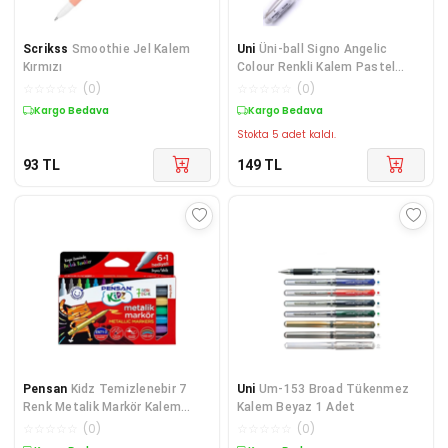
Scrikss
Smoothie Jel Kalem
Uni
Üni-ball Signo Angelic
Kırmızı
Colour Renkli Kalem Pastel
Beyaz
☆
☆
☆
☆
☆
(
0
)
☆
☆
☆
☆
☆
(
0
)
Kargo Bedava
Kargo Bedava
Stokta 5 adet kaldı.
93
TL
149
TL
Pensan
Kidz Temizlenebir 7
Uni
Um-153 Broad Tükenmez
Renk Metalik Markör Kalem
Kalem Beyaz 1 Adet
Pe99930Mrk8Rnk
☆
☆
☆
☆
☆
(
0
)
☆
☆
☆
☆
☆
(
0
)