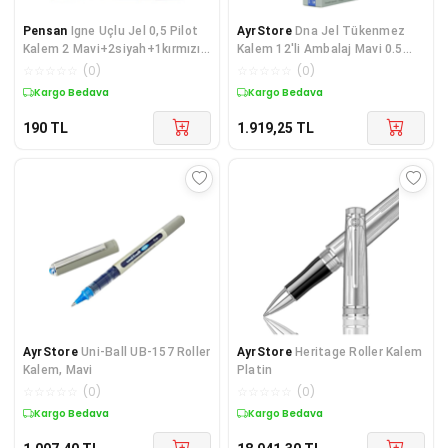
Pensan
Igne Uçlu Jel 0,5 Pilot
AyrStore
Dna Jel Tükenmez
Kalem 2 Mavi+2siyah+1kırmızı
Kalem 12'li Ambalaj Mavi 0.5
Mix 5 Set
Mm
☆
☆
☆
☆
☆
(
0
)
☆
☆
☆
☆
☆
(
0
)
Kargo Bedava
Kargo Bedava
190
TL
1.919,25
TL
AyrStore
Uni-Ball UB-157 Roller
AyrStore
Heritage Roller Kalem
Kalem, Mavi
Platin
☆
☆
☆
☆
☆
(
0
)
☆
☆
☆
☆
☆
(
0
)
Kargo Bedava
Kargo Bedava