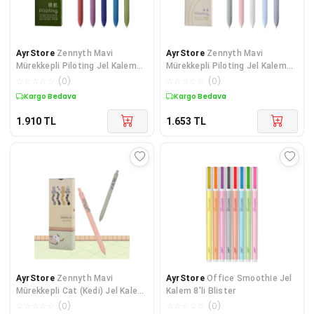
AyrStore
Zennyth Mavi
AyrStore
Zennyth Mavi
Mürekkepli Piloting Jel Kalem
Mürekkepli Piloting Jel Kalem
5'li - Vintage
5'li - Morandi
☆
☆
☆
☆
☆
(
0
)
☆
☆
☆
☆
☆
(
0
)
Kargo Bedava
Kargo Bedava
1.910
TL
1.653
TL
AyrStore
Zennyth Mavi
AyrStore
Office Smoothie Jel
Mürekkepli Cat (Kedi) Jel Kalem
Kalem 8'li Blister
4'lü
☆
☆
☆
☆
☆
(
0
)
☆
☆
☆
☆
☆
(
0
)