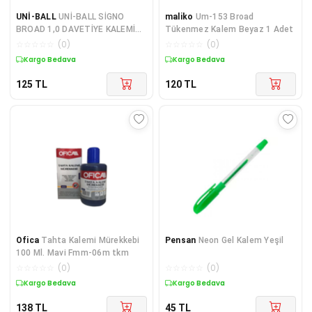
UNİ-BALL
UNİ-BALL SİGNO
maliko
Um-153 Broad
BROAD 1,0 DAVETİYE KALEMİ
Tükenmez Kalem Beyaz 1 Adet
GÜMÜŞ
☆
☆
☆
☆
☆
(
0
)
☆
☆
☆
☆
☆
(
0
)
Kargo Bedava
Kargo Bedava
125
TL
120
TL
Ofica
Tahta Kalemi Mürekkebi
Pensan
Neon Gel Kalem Yeşil
100 Ml. Mavi Fmm-06m tkm
☆
☆
☆
☆
☆
(
0
)
☆
☆
☆
☆
☆
(
0
)
Kargo Bedava
Kargo Bedava
138
TL
45
TL