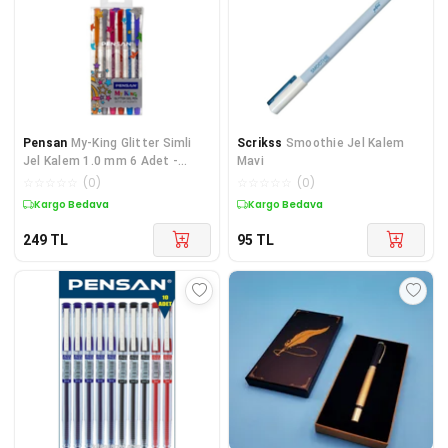
Pensan
My-King Glitter Simli
Scrikss
Smoothie Jel Kalem
Jel Kalem 1.0 mm 6 Adet -
Mavi
Karışık Renk
☆
☆
☆
☆
☆
(
0
)
☆
☆
☆
☆
☆
(
0
)
Kargo Bedava
Kargo Bedava
249
TL
95
TL