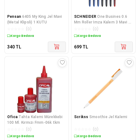
Pensan
6405 My King Jel Mavi
SCHNEIDER
One Busines 0.6
(Metal Klipsli) 1 KUTU
Mm Roller Imza Kalem 3 Mavi 3
Siyah 1 Kırmızı
☆
☆
☆
☆
☆
(
0
)
☆
☆
☆
☆
☆
(
0
)
Kargo Bedava
Kargo Bedava
340
TL
699
TL
Ofica
Tahta Kalemi Mürekkebi
Scrikss
Smoothie Jel Kalemi
100 Ml. Kırmızı Fmm-06k tkm
☆
☆
☆
☆
☆
(
0
)
☆
☆
☆
☆
☆
(
0
)
Kargo Bedava
Kargo Bedava