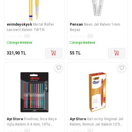
evimdeyokyok
Metal Roller
Pensan
Neon Jel Kalem 1mm
Lacivert Kalem TdrTR
Beyaz
☆
☆
☆
☆
☆
(
0
)
☆
☆
☆
☆
☆
(
0
)
Kargo Bedava
Kargo Bedava
321,90
TL
55
TL
AyrStore
Fineliner, İnce Keçe
AyrStore
Gel-ocity Original Jel
Uçlu Kalem 0.4 mm, 10'lu
Kalem, Kırmızı Jel Kalem 12'li
Paket, Karışık Renkler
Kutu, 0.7 mm. Çizgi Genişliği
☆
☆
☆
☆
☆
(
0
)
☆
☆
☆
☆
☆
(
0
)