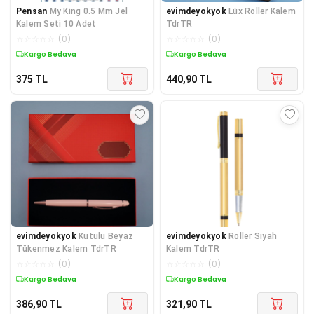
Pensan
My King 0.5 Mm Jel
evimdeyokyok
Lüx Roller Kalem
Kalem Seti 10 Adet
TdrTR
☆
☆
☆
☆
☆
(
0
)
☆
☆
☆
☆
☆
(
0
)
Kargo Bedava
Kargo Bedava
375
TL
440,90
TL
evimdeyokyok
Kutulu Beyaz
evimdeyokyok
Roller Siyah
Tükenmez Kalem TdrTR
Kalem TdrTR
☆
☆
☆
☆
☆
(
0
)
☆
☆
☆
☆
☆
(
0
)
Kargo Bedava
Kargo Bedava
386,90
TL
321,90
TL