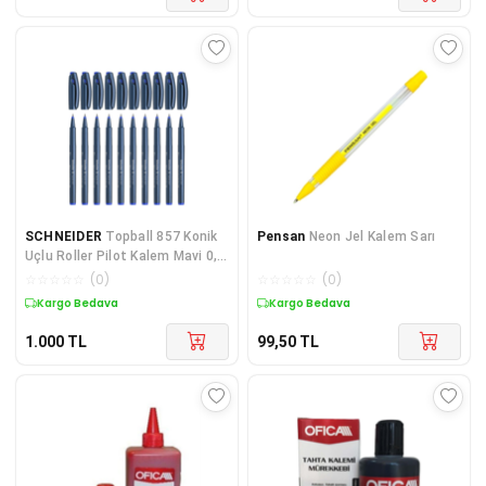
SCHNEIDER
Topball 857 Konik
Pensan
Neon Jel Kalem Sarı
Uçlu Roller Pilot Kalem Mavi 0,6
Mm 10 Lu
☆
☆
☆
☆
☆
(
0
)
☆
☆
☆
☆
☆
(
0
)
Kargo Bedava
Kargo Bedava
1.000
TL
99,50
TL