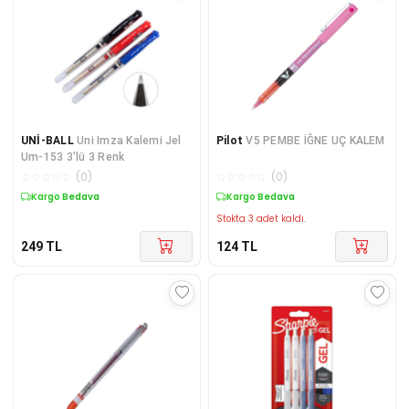
UNİ-BALL
Uni Imza Kalemi Jel
Pilot
V5 PEMBE İĞNE UÇ KALEM
Um-153 3'lü 3 Renk
☆
☆
☆
☆
☆
(
0
)
☆
☆
☆
☆
☆
(
0
)
Kargo Bedava
Kargo Bedava
Stokta 3 adet kaldı.
249
TL
124
TL