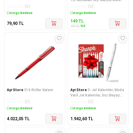
☆
☆
☆
☆
☆
(
0
)
☆
☆
☆
☆
☆
(
0
)
Kargo Bedava
Kargo Bedava
149
TL
79,90
TL
%
4
155
TL
AyrStore
316 Roller Kalem
AyrStore
S-Jel Kalemler, Moda
Varil Jel Kalemler, İnci Beyaz
Gövde, Orta (0,7 mm) Nokta,
☆
☆
☆
☆
☆
(
0
)
☆
☆
☆
☆
☆
(
0
)
Kalın M
Kargo Bedava
Kargo Bedava
4.022,05
TL
1.942,60
TL