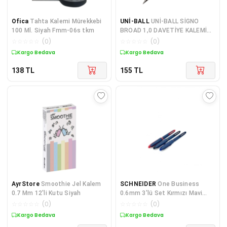
Ofica
Tahta Kalemi Mürekkebi
UNİ-BALL
UNİ-BALL SİGNO
100 Ml. Siyah Fmm-06s tkm
BROAD 1,0 DAVETİYE KALEMİ
BRONS
☆
☆
☆
☆
☆
(
0
)
☆
☆
☆
☆
☆
(
0
)
Kargo Bedava
Kargo Bedava
138
TL
155
TL
AyrStore
Smoothie Jel Kalem
SCHNEIDER
One Business
0.7 Mm 12'li Kutu Siyah
0.6mm 3'lü Set Kırmızı Mavi
Siyah
☆
☆
☆
☆
☆
(
0
)
☆
☆
☆
☆
☆
(
0
)
Kargo Bedava
Kargo Bedava