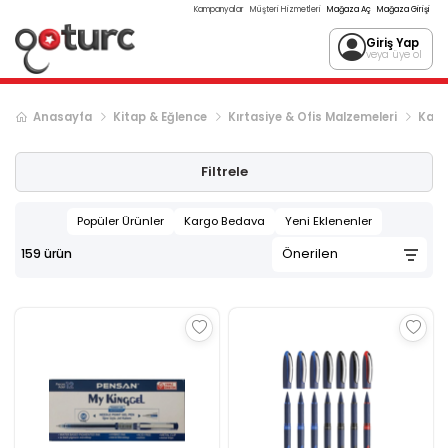
Kampanyalar
Müşteri Hizmetleri
Mağaza Aç
Mağaza Girişi
Giriş Yap
veya üye ol
Anasayfa
Kitap & Eğlence
Kırtasiye & Ofis Malzemeleri
Kal
Sonraki ürün sayfası, sayfa
2
Filtrele
Popüler Ürünler
Kargo Bedava
Yeni Eklenenler
159
ürün