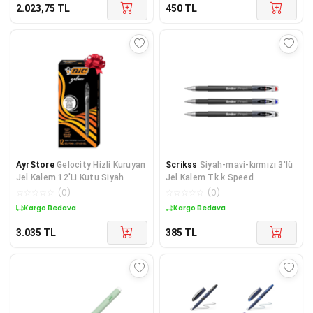
2.023,75
TL
450
TL
AyrStore
Gelocity Hizli Kuruyan
Scrikss
Siyah-mavi-kırmızı 3'lü
Jel Kalem 12'Li Kutu Siyah
Jel Kalem Tk.k Speed
☆
☆
☆
☆
☆
(
0
)
☆
☆
☆
☆
☆
(
0
)
Kargo Bedava
Kargo Bedava
3.035
TL
385
TL