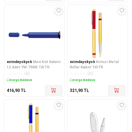
evimdeyokyok
Mavi Koli Kalemi
evimdeyokyok
Kırmızı Metal
12 Adet YM-790M TdrTR
Roller Kalem TdrTR
☆
☆
☆
☆
☆
(
0
)
☆
☆
☆
☆
☆
(
0
)
Kargo Bedava
Kargo Bedava
416,90
TL
321,90
TL