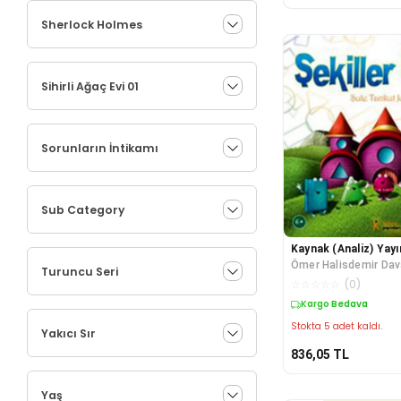
Sherlock Holmes
Sihirli Ağaç Evi 01
Sorunların İntikamı
Sub Category
Kaynak (Analiz) Yayı
Ömer Halisdemir Dav
Turuncu Seri
☆
☆
☆
☆
☆
(
0
)
Kargo Bedava
Stokta 5 adet kaldı.
Yakıcı Sır
836,05
TL
Yaş