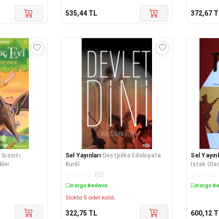
535,44
TL
372,67
T
Sızıntı
Sel Yayınları
Destpêka Edebiyata
Sel Yayınl
kler
Kurdî
İstek Ola
☆
☆
☆
☆
☆
(
0
)
☆
☆
☆
☆
☆
Kargo Bedava
Kargo B
Stokta 5 adet kaldı.
322,75
TL
600,12
T