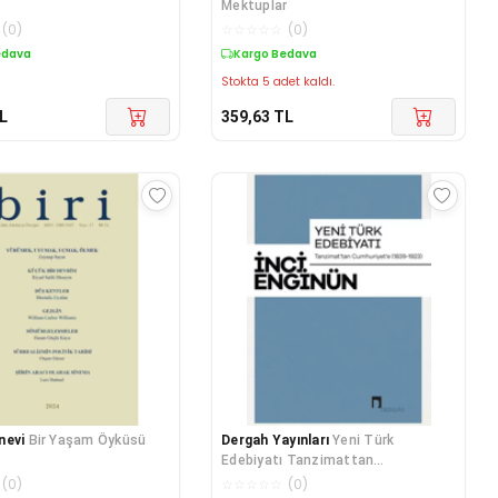
Mektuplar
(
0
)
☆
☆
☆
☆
☆
(
0
)
edava
Kargo Bedava
Stokta 5 adet kaldı.
L
359,63
TL
nevi
Bir Yaşam Öyküsü
Dergah Yayınları
Yeni Türk
Edebiyatı Tanzimattan
Cumhuriyete 1839-1923
(
0
)
☆
☆
☆
☆
☆
(
0
)