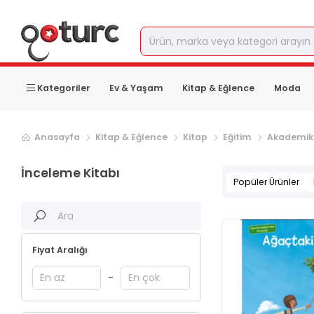
Kategoriler
Ev & Yaşam
Kitap & Eğlence
Moda
Sonraki ürün sayfası, sayfa
2
Anasayfa
Kitap & Eğlence
Kitap
Eğitim
Akademik
İnceleme Kitabı
Popüler Ürünler
Fiyat Aralığı
-