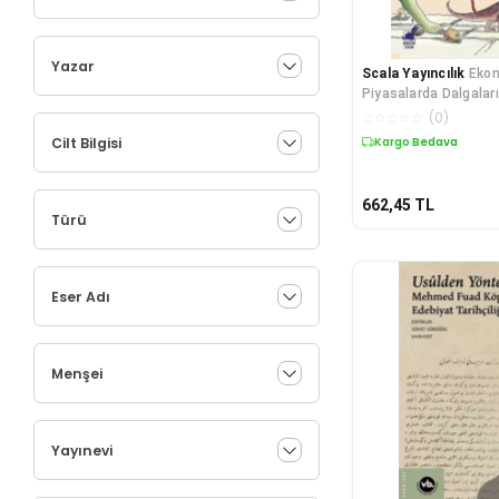
Yazar
Scala Yayıncılık
Ekon
Piyasalarda Dalgala
☆
☆
☆
☆
☆
(
0
)
Cilt Bilgisi
Kargo Bedava
662,45
TL
Türü
Eser Adı
Menşei
Yayınevi