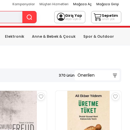
Kampanyalar
Müşteri Hizmetleri
Mağaza Aç
Mağaza Girişi
Giriş Yap
Sepetim
veya üye ol
ürün yok
Elektronik
Anne & Bebek & Çocuk
Spor & Outdoor
370
ürün