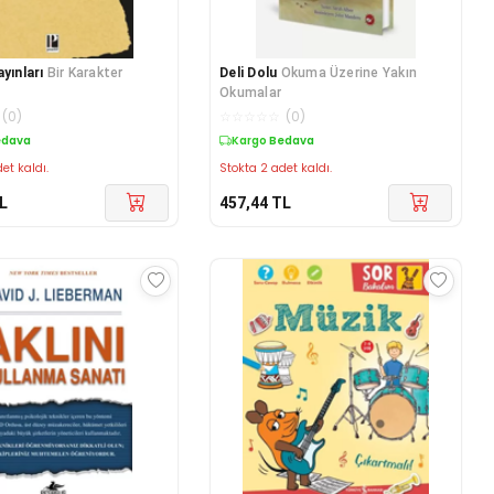
yınları
Bir Karakter
Deli Dolu
Okuma Üzerine Yakın
Okumalar
(
0
)
☆
☆
☆
☆
☆
(
0
)
edava
Kargo Bedava
et kaldı.
Stokta 2 adet kaldı.
L
457,44
TL