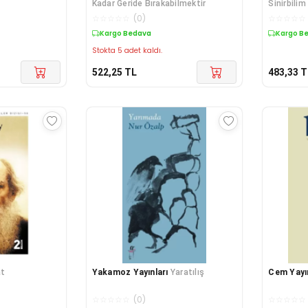
Kadar Geride Bırakabilmektir
Sinirbilim
☆
☆
☆
☆
☆
(
0
)
☆
☆
☆
☆
☆
Kargo Bedava
Kargo B
Stokta 5 adet kaldı.
522,25
TL
483,33
T
at
Yakamoz Yayınları
Yaratılış
Cem Yayı
☆
☆
☆
☆
☆
(
0
)
☆
☆
☆
☆
☆