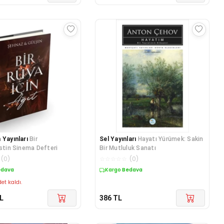
 Yayınları
Bir
Sel Yayınları
Hayatı Yürümek: Sakin
istin Sinema Defteri
Bir Mutluluk Sanatı
(
0
)
☆
☆
☆
☆
☆
(
0
)
edava
Kargo Bedava
et kaldı.
L
386
TL