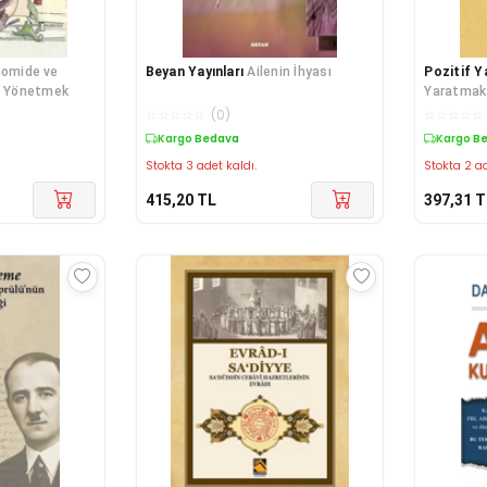
omide ve
Beyan Yayınları
Ailenin İhyası
Pozitif Ya
rı Yönetmek
Yaratmak
☆
☆
☆
☆
☆
(
0
)
☆
☆
☆
☆
☆
Kargo Bedava
Kargo B
Stokta 3 adet kaldı.
Stokta 2 ad
415,20
TL
397,31
T