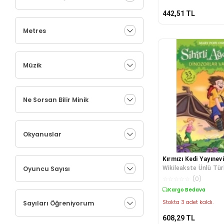
442,51
TL
Metres
Müzik
Ne Sorsan Bilir Minik
Okyanuslar
Kırmızı Kedi Yayınevi
Oyuncu Sayısı
Wikileakste Ünlü Tür
☆
☆
☆
☆
☆
(
0
)
Kargo Bedava
Stokta 3 adet kaldı.
Sayıları Öğreniyorum
608,29
TL