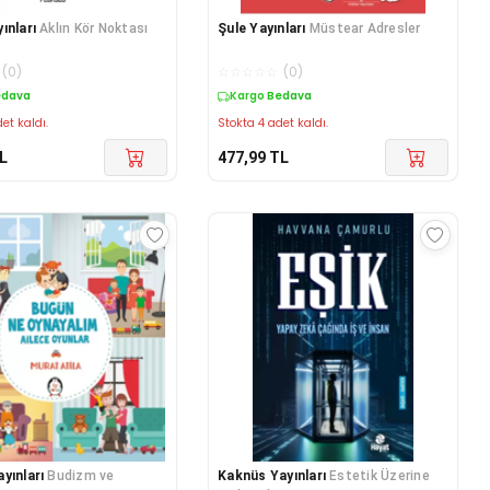
ınları
Aklın Kör Noktası
Şule Yayınları
Müstear Adresler
(
0
)
☆
☆
☆
☆
☆
(
0
)
edava
Kargo Bedava
et kaldı.
Stokta 4 adet kaldı.
L
477,99
TL
yınları
Budizm ve
Kaknüs Yayınları
Estetik Üzerine