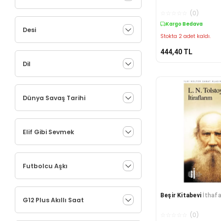
☆
☆
☆
☆
☆
(
0
)
Kargo Bedava
Desi
Stokta 2 adet kaldı.
444,40
TL
Dil
Dünya Savaş Tarihi
Elif Gibi Sevmek
Futbolcu Aşkı
Beşir Kitabevi
İthaf
G12 Plus Akıllı Saat
☆
☆
☆
☆
☆
(
0
)