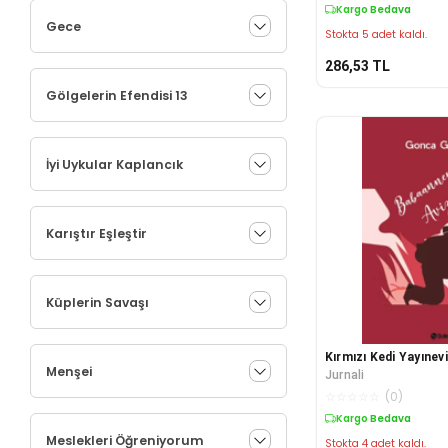
Kargo Bedava
Gece
Stokta 5 adet kaldı.
286,53
TL
Gölgelerin Efendisi 13
İyi Uykular Kaplancık
Karıştır Eşleştir
Küplerin Savaşı
Kırmızı Kedi Yayınevi
Menşei
Jurnali
☆
☆
☆
☆
☆
(
0
)
Kargo Bedava
Meslekleri Öğreniyorum
Stokta 4 adet kaldı.