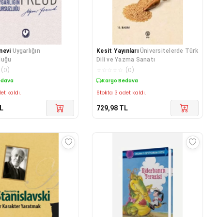
nevi
Uygarlığın
Kesit Yayınları
Üniversitelerde Türk
luğu
Dili ve Yazma Sanatı
(
0
)
☆
☆
☆
☆
☆
(
0
)
edava
Kargo Bedava
et kaldı.
Stokta 3 adet kaldı.
L
729,98
TL