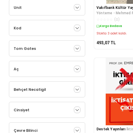
Unit
Vakıfbank Kültür Yay
Yönteme - Mehmed 
Köprülü'nün Edebiyat 
☆
☆
☆
☆
☆
(
0
)
Kargo Bedava
Kod
Stokta 3 adet kaldı.
493,07
TL
Tom Gates
Aç
Behçet Necatigil
Cinsiyet
Destek Yayınları
İkt
Çevre Bilinci