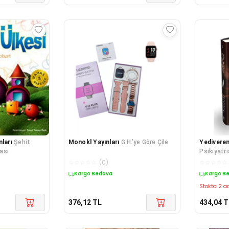
nları
Şehit
Monokl Yayınları
G.H.’ye Göre Çile
Yediveren
ası
Psikiyatr
☆
☆
☆
☆
☆
(
0
)
☆
☆
☆
☆
☆
Kargo Bedava
Kargo B
Stokta 2 ad
376,12
TL
434,04
T