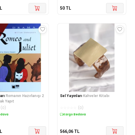
L
50
TL
arı
Romanın Hazırlanışı 2
Sel Yayınları
Kahveler Kitabı
rak Yapıt
(
0
)
☆
☆
☆
☆
☆
(
0
)
edava
Kargo Bedava
L
566,06
TL