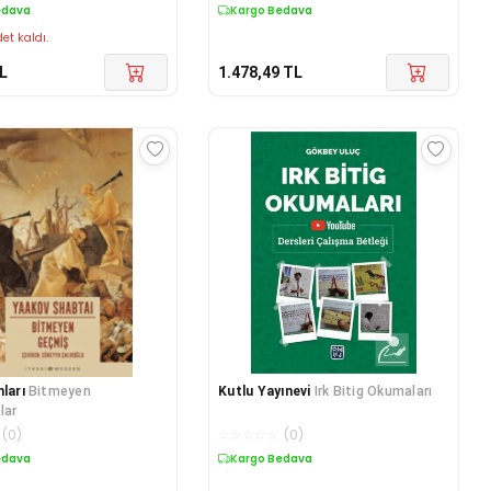
edava
Kargo Bedava
et kaldı.
L
1.478,49
TL
ları
Bitmeyen
Kutlu Yayınevi
Irk Bitig Okumaları
lar
(
0
)
☆
☆
☆
☆
☆
(
0
)
edava
Kargo Bedava