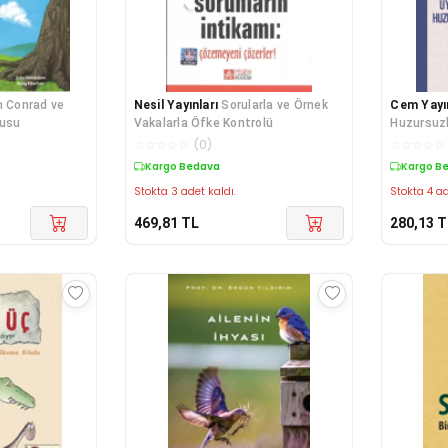
 Conrad ve
Nesil Yayınları
Sorularla ve Örnek
Cem Yayı
gusu
Vakalarla Öfke Kontrolü
Huzursuz
☆
☆
☆
☆
☆
(
0
)
☆
☆
☆
☆
☆
Kargo Bedava
Kargo B
Stokta 3 adet kaldı.
Stokta 4 ad
469,81
TL
280,13
T