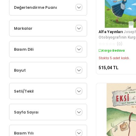
Değerlendirme Puanı
Markalar
Alfa Yayınları
Joseph
Otobiyografinin Kur
☆
☆
☆
☆
☆
(
0
)
Basım Dili
Kargo Bedava
Stokta 5 adet kaldı.
515,04
TL
Boyut
Setli/Tekil
Sayfa Sayısı
Basım Yılı