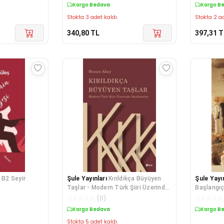
Kargo Bedava
Kargo B
Stokta 3 adet kaldı.
Stokta 2 ad
340,80
TL
397,31
T
B2 Seyir
Şule Yayınları
Kırıldıkça Büyüyen
Şule Yayın
Taşlar - Modern Türk Şiiri Üzerinde
Başlangıç
İncelemeler
☆
☆
☆
☆
☆
(
0
)
☆
☆
☆
☆
☆
Kargo Bedava
Kargo B
Stokta 5 adet kaldı.