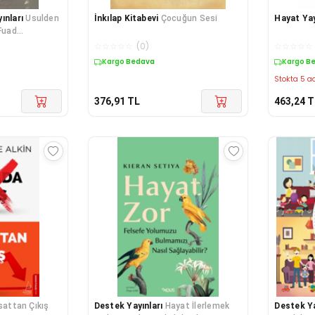
ınları
Usulden
İnkılap Kitabevi
Çocuğun Sesi
Hayat Yay
Fuad
Tarihçiliği
☆
☆
☆
☆
☆
(
0
)
☆
☆
☆
☆
☆
Kargo Bedava
Kargo B
Stokta 5 ad
376,91
TL
463,24
T
isattan Çıkış
Destek Yayınları
Hayat İlerlemek
Destek Ya