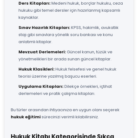
Ders Kitapları:
Medeni hukuk, borçlar hukuku, ceza
hukuku gibi temel dersler için hazırlanmış kapsamlı
kaynaklar.
Sınav Hazırlık Kitapları:
KPSS, hakimlik, avukatlık
stajı gibi sınavlara yönelik soru bankası ve konu
anlatımlı kitaplar.
Mevzuat Derlemeleri:
Güncel kanun, tüzük ve
yönetmelikleri bir arada sunan güncel kitaplar.
Hukuk Klasikleri:
Hukuk felsefesi ve genel hukuk
teorisi üzerine yazılmış başucu eserleri.
Uygulama Kitapları:
Dilekçe örnekleri, içtihat
derlemeleri ve pratik çalışma kitapları.
Bu türler arasından ihtiyacınıza en uygun olanı seçerek
hukuk eğitimi
sürecinizi verimli kılabilirsiniz.
Hukuk Kitabı Kategorisinde Sıkça