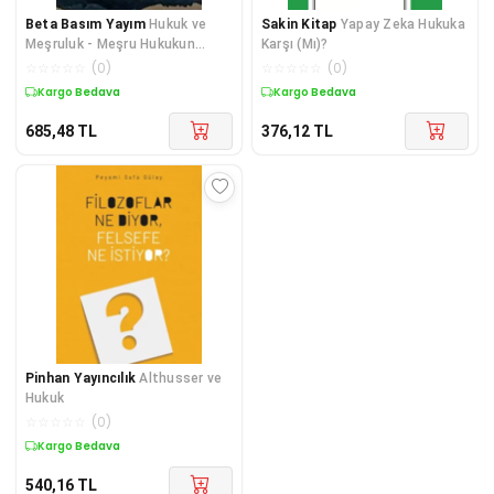
Beta Basım Yayım
Hukuk ve
Sakin Kitap
Yapay Zeka Hukuka
Meşruluk - Meşru Hukukun
Karşı (Mı)?
Temel Unsurları
☆
☆
☆
☆
☆
(
0
)
☆
☆
☆
☆
☆
(
0
)
Kargo Bedava
Kargo Bedava
685,48
TL
376,12
TL
Pinhan Yayıncılık
Althusser ve
Hukuk
☆
☆
☆
☆
☆
(
0
)
Kargo Bedava
540,16
TL