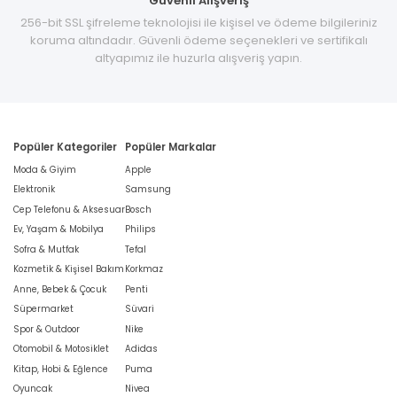
Güvenli Alışveriş
256-bit SSL şifreleme teknolojisi ile kişisel ve ödeme bilgileriniz
koruma altındadır. Güvenli ödeme seçenekleri ve sertifikalı
altyapımız ile huzurla alışveriş yapın.
Popüler Kategoriler
Popüler Markalar
Moda & Giyim
Apple
Elektronik
Samsung
Cep Telefonu & Aksesuar
Bosch
Ev, Yaşam & Mobilya
Philips
Sofra & Mutfak
Tefal
Kozmetik & Kişisel Bakım
Korkmaz
Anne, Bebek & Çocuk
Penti
Süpermarket
Süvari
Spor & Outdoor
Nike
Otomobil & Motosiklet
Adidas
Kitap, Hobi & Eğlence
Puma
Oyuncak
Nivea