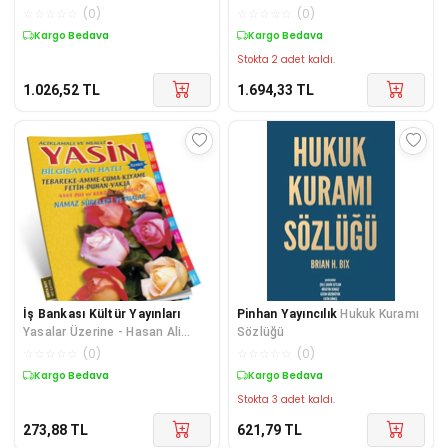
☆
☆
☆
☆
☆
(
0
)
☆
☆
☆
☆
☆
(
0
)
Kargo Bedava
Kargo Bedava
Stokta 2 adet kaldı.
1.026,52
TL
1.694,33
TL
İş Bankası Kültür Yayınları
Pinhan Yayıncılık
Hukuk Kuramı
Yasalar Üzerine - Hasan Ali
Sözlüğü
Yücel Klasikleri
☆
☆
☆
☆
☆
(
0
)
☆
☆
☆
☆
☆
(
0
)
Kargo Bedava
Kargo Bedava
Stokta 3 adet kaldı.
273,88
TL
621,79
TL