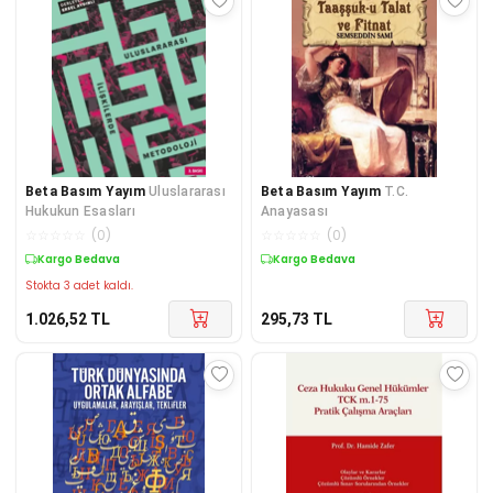
Beta Basım Yayım
Uluslararası
Beta Basım Yayım
T.C.
Hukukun Esasları
Anayasası
☆
☆
☆
☆
☆
(
0
)
☆
☆
☆
☆
☆
(
0
)
Kargo Bedava
Kargo Bedava
Stokta 3 adet kaldı.
1.026,52
TL
295,73
TL