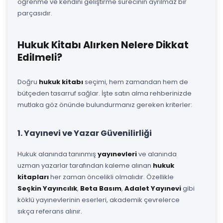
öğrenme ve kendini geliştirme sürecinin ayrılmaz bir
parçasıdır.
Hukuk Kitabı Alırken Nelere Dikkat
Edilmeli?
Doğru
hukuk kitabı
seçimi, hem zamandan hem de
bütçeden tasarruf sağlar. İşte satın alma rehberinizde
mutlaka göz önünde bulundurmanız gereken kriterler:
1. Yayınevi ve Yazar Güvenilirliği
Hukuk alanında tanınmış
yayınevleri
ve alanında
uzman yazarlar tarafından kaleme alınan
hukuk
kitapları
her zaman öncelikli olmalıdır. Özellikle
Seçkin Yayıncılık
,
Beta Basım
,
Adalet Yayınevi
gibi
köklü yayınevlerinin eserleri, akademik çevrelerce
sıkça referans alınır.