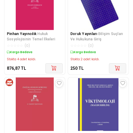
Pinhan Yayıncılık
Hukuk
Doruk Yayınları
Bilişim Suçları
Sosyolojisinin Temel İlkeleri
Ve Hukukuna Giriş
☆
☆
☆
☆
☆
(
0
)
☆
☆
☆
☆
☆
(
0
)
Kargo Bedava
Kargo Bedava
Stokta 4 adet kaldı.
Stokta 2 adet kaldı.
876,87
TL
250
TL