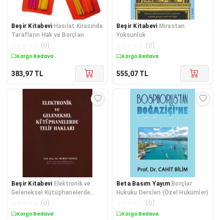
Beşir Kitabevi
Hasılat Kirasında
Beşir Kitabevi
Mirastan
Tarafların Hak ve Borçları
Yoksunluk
☆
☆
☆
☆
☆
(
0
)
☆
☆
☆
☆
☆
(
0
)
Kargo Bedava
Kargo Bedava
383,97
TL
555,07
TL
Beşir Kitabevi
Elektronik ve
Beta Basım Yayım
Borçlar
Geleneksel Kütüphanelerde
Hukuku Dersleri (Özel Hükümler)
Telif Hakları
☆
☆
☆
☆
☆
(
0
)
☆
☆
☆
☆
☆
(
0
)
Kargo Bedava
Kargo Bedava