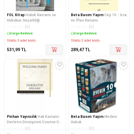
FOL Kitap
Hukuk Kavramı ve
Beta Basım Yayım
Cep 10 - İcra
Hukukun Geçerliliği
ve İflas Kanunu
☆
☆
☆
☆
☆
(
0
)
☆
☆
☆
☆
☆
(
0
)
Kargo Bedava
Kargo Bedava
Stokta 3 adet kaldı.
Stokta 2 adet kaldı.
531,99
TL
289,47
TL
Pinhan Yayıncılık
Hak Kavramı
Beta Basım Yayım
Medeni
Devletin Dönüşümü Üzerine Üç
Hukuk
Konferans
☆
☆
☆
☆
☆
(
0
)
☆
☆
☆
☆
☆
(
0
)