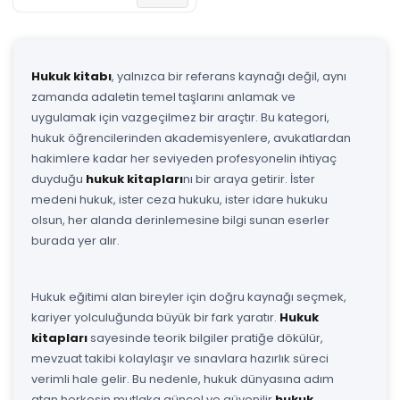
Hukuk kitabı
, yalnızca bir referans kaynağı değil, aynı
zamanda adaletin temel taşlarını anlamak ve
uygulamak için vazgeçilmez bir araçtır. Bu kategori,
hukuk öğrencilerinden akademisyenlere, avukatlardan
hakimlere kadar her seviyeden profesyonelin ihtiyaç
duyduğu
hukuk kitapları
nı bir araya getirir. İster
medeni hukuk, ister ceza hukuku, ister idare hukuku
olsun, her alanda derinlemesine bilgi sunan eserler
burada yer alır.
Hukuk eğitimi alan bireyler için doğru kaynağı seçmek,
kariyer yolculuğunda büyük bir fark yaratır.
Hukuk
kitapları
sayesinde teorik bilgiler pratiğe dökülür,
mevzuat takibi kolaylaşır ve sınavlara hazırlık süreci
verimli hale gelir. Bu nedenle, hukuk dünyasına adım
atan herkesin mutlaka güncel ve güvenilir
hukuk