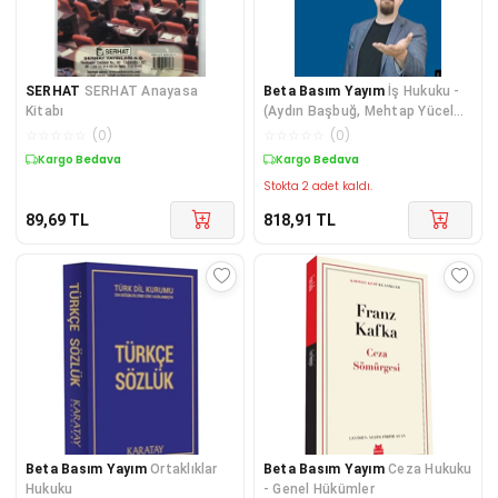
SERHAT
SERHAT Anayasa
Beta Basım Yayım
İş Hukuku -
Kitabı
(Aydın Başbuğ, Mehtap Yücel
Bodur)
☆
☆
☆
☆
☆
(
0
)
☆
☆
☆
☆
☆
(
0
)
Kargo Bedava
Kargo Bedava
Stokta 2 adet kaldı.
89,69
TL
818,91
TL
Beta Basım Yayım
Ortaklıklar
Beta Basım Yayım
Ceza Hukuku
Hukuku
- Genel Hükümler