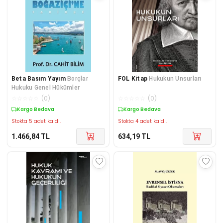
Beta Basım Yayım
Borçlar
FOL Kitap
Hukukun Unsurları
Hukuku Genel Hükümler
☆
☆
☆
☆
☆
(
0
)
☆
☆
☆
☆
☆
(
0
)
Kargo Bedava
Kargo Bedava
Stokta 5 adet kaldı.
Stokta 4 adet kaldı.
1.466,84
TL
634,19
TL