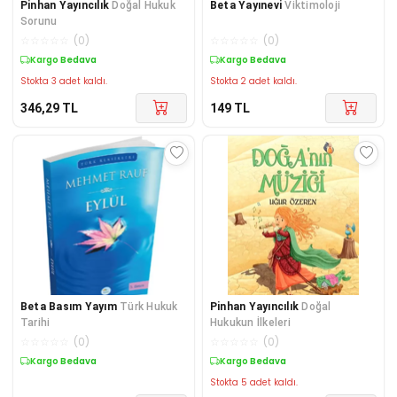
Pinhan Yayıncılık
Doğal Hukuk
Beta Yayınevi
Viktimoloji
Sorunu
☆
☆
☆
☆
☆
(
0
)
☆
☆
☆
☆
☆
(
0
)
Kargo Bedava
Kargo Bedava
Stokta 3 adet kaldı.
Stokta 2 adet kaldı.
346,29
TL
149
TL
Beta Basım Yayım
Türk Hukuk
Pinhan Yayıncılık
Doğal
Tarihi
Hukukun İlkeleri
☆
☆
☆
☆
☆
(
0
)
☆
☆
☆
☆
☆
(
0
)
Kargo Bedava
Kargo Bedava
Stokta 5 adet kaldı.