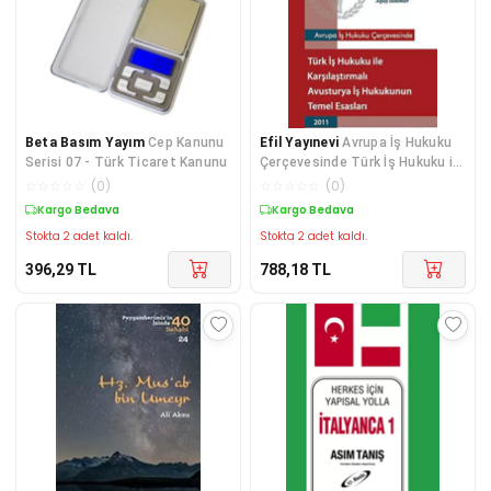
Beta Basım Yayım
Cep Kanunu
Efil Yayınevi
Avrupa İş Hukuku
Serisi 07 - Türk Ticaret Kanunu
Çerçevesinde Türk İş Hukuku ile
Karşılaştırmalı Avusturya İş
☆
☆
☆
☆
☆
(
0
)
☆
☆
☆
☆
☆
(
0
)
Hukukunun Temel Esasla
Kargo Bedava
Kargo Bedava
Stokta 2 adet kaldı.
Stokta 2 adet kaldı.
396,29
TL
788,18
TL