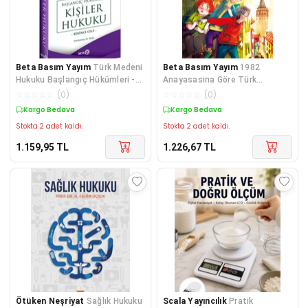
Beta Basım Yayım
Türk Medeni
Beta Basım Yayım
1982
Hukuku Başlangıç Hükümleri -
Anayasasına Göre Türk
Kişiler Hukuku (1.Cilt)
Anayasa Hukuku
☆
☆
☆
☆
☆
(
0
)
☆
☆
☆
☆
☆
(
0
)
Kargo Bedava
Kargo Bedava
Stokta 2 adet kaldı.
Stokta 2 adet kaldı.
1.159,95
TL
1.226,67
TL
Ötüken Neşriyat
Sağlık Hukuku
Scala Yayıncılık
Pratik