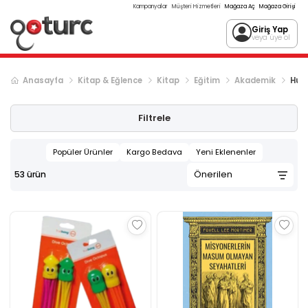
Kampanyalar
Müşteri Hizmetleri
Mağaza Aç
Mağaza Girişi
Giriş Yap
veya üye ol
Anasayfa
Kitap & Eğlence
Kitap
Eğitim
Akademik
Huku
Filtrele
Popüler Ürünler
Kargo Bedava
Yeni Eklenenler
53
ürün