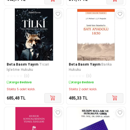
Beta Basım Yayım
Ticari
Beta Basım Yayım
Banka
İşletme Hukuku
Hukuku
☆
☆
☆
☆
☆
(
0
)
☆
☆
☆
☆
☆
(
0
)
Kargo Bedava
Kargo Bedava
Stokta 5 adet kaldı.
Stokta 2 adet kaldı.
685,48
TL
485,33
TL