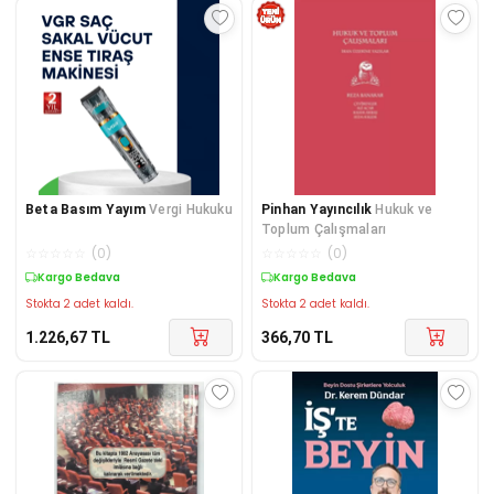
Beta Basım Yayım
Vergi Hukuku
Pinhan Yayıncılık
Hukuk ve
Toplum Çalışmaları
☆
☆
☆
☆
☆
(
0
)
☆
☆
☆
☆
☆
(
0
)
Kargo Bedava
Kargo Bedava
Stokta 2 adet kaldı.
Stokta 2 adet kaldı.
1.226,67
TL
366,70
TL