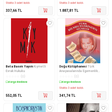
Stokta 3 adet kaldı.
Stokta 3 adet kaldı.
337,66
TL
1.887,81
TL
Beta Basım Yayım
Kıymetli
Doğu Kütüphanesi
Türk
Evrak Hukuku
Anayasalarında Egemenlik
Kavramı
☆
☆
☆
☆
☆
(
0
)
☆
☆
☆
☆
☆
(
0
)
Kargo Bedava
Kargo Bedava
Stokta 3 adet kaldı.
552,05
TL
341,74
TL