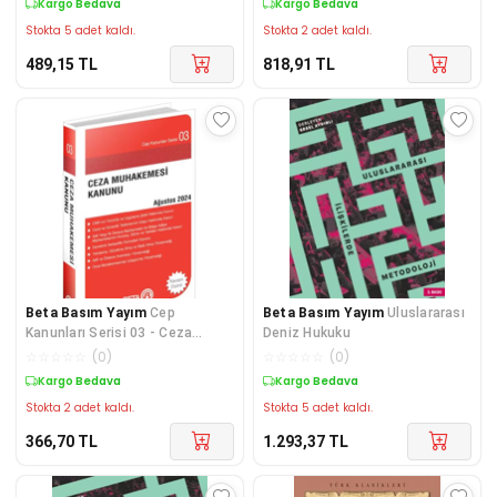
Kargo Bedava
Kargo Bedava
Stokta 5 adet kaldı.
Stokta 2 adet kaldı.
489,15
TL
818,91
TL
Beta Basım Yayım
Cep
Beta Basım Yayım
Uluslararası
Kanunları Serisi 03 - Ceza
Deniz Hukuku
Muhakemesi Kanunu (Cep Boy)
☆
☆
☆
☆
☆
(
0
)
☆
☆
☆
☆
☆
(
0
)
Kargo Bedava
Kargo Bedava
Stokta 2 adet kaldı.
Stokta 5 adet kaldı.
366,70
TL
1.293,37
TL