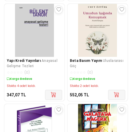
Yapı Kredi Yayınları
Anayasal
Beta Basım Yayım
Uluslararası
Gelişme Tezleri
Göç
☆
☆
☆
☆
☆
(
0
)
☆
☆
☆
☆
☆
(
0
)
Kargo Bedava
Kargo Bedava
Stokta 4 adet kaldı.
Stokta 2 adet kaldı.
347,07
TL
552,05
TL