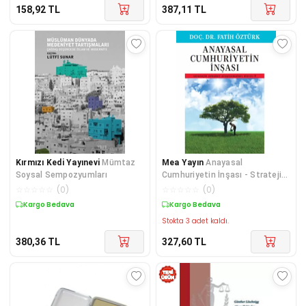
158,92
TL
387,11
TL
Kırmızı Kedi Yayınevi
Mümtaz
Mea Yayın
Anayasal
Soysal Sempozyumları
Cumhuriyetin İnşası - Stratejik
Rekabet Araştırmaları Dizisi-5
☆
☆
☆
☆
☆
(
0
)
☆
☆
☆
☆
☆
(
0
)
Kargo Bedava
Kargo Bedava
Stokta 3 adet kaldı.
380,36
TL
327,60
TL