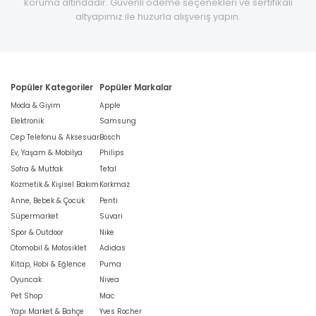
koruma altındadır. Güvenli ödeme seçenekleri ve sertifikalı
altyapımız ile huzurla alışveriş yapın.
Popüler Kategoriler
Popüler Markalar
Moda & Giyim
Apple
Elektronik
Samsung
Cep Telefonu & Aksesuar
Bosch
Ev, Yaşam & Mobilya
Philips
Sofra & Mutfak
Tefal
Kozmetik & Kişisel Bakım
Korkmaz
Anne, Bebek & Çocuk
Penti
Süpermarket
Süvari
Spor & Outdoor
Nike
Otomobil & Motosiklet
Adidas
Kitap, Hobi & Eğlence
Puma
Oyuncak
Nivea
Pet Shop
Mac
Yapı Market & Bahçe
Yves Rocher