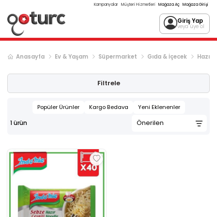
Kampanyalar
Müşteri Hizmetleri
Mağaza Aç
Mağaza Girişi
Giriş Yap
veya üye ol
Anasayfa
Ev & Yaşam
Süpermarket
Gıda & İçecek
Hazır 
Filtrele
Popüler Ürünler
Kargo Bedava
Yeni Eklenenler
1
ürün