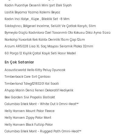
Kadın Puantiye Desenli Mini Şort Etek Siyah
Lastik Boyama Yazma Kalemi Beyaz
Kadın Inci Kolye , Küpe , Bileklik Set -8 Mm
Sıkılaştırıcı, Bölgesel İncelme, Selülit Ve Çatlak Karşıtı, Slim
Bymeyla Güçlü Kadınlara Özel Tasarımlı Oto Kokusu Dikiz Ayna Süsü
Narkalıp Yuvarlak Kek Kalıbı Derinlik 15cm Çap 12cm
Arzum AR5028 Lisa XL Saç Maşası Seramik Plaka 32mm
60 Parça 12 Kişilik Çatal Kaşık Seti Hasır Model
En Çok Satanlar
Acousticworld Hello Kitty Peluş Oyuncak
Timberback Core Sırt Çantası
Timberland Tdwgf2183201 Kol Saati
Ahşap Marin Deniz Feneri Dekoratif Hediyelik
Bee Garden Sivi Propolis Ekstrakt
Columbia Erkek Mont - White Out İi Omni-Heat™
Helly Hansen Mount Polar Fleece
Helly Hansen Zippy Polar Mont
Helly Hansen Block Fullzip Polar
Columbia Erkek Mont - Rugged Path Omni-Heat™