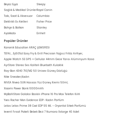
Beyaz Eşya
Sleepy
Sağlık & Medikal Ürünler
Royal Canin
Takı, Saat & Aksesuar
Columbia
Elektrikli Ev Aletleri
Fisher Price
Bahçe & Balkon
Stanley
Ayakkabı
Einhell
Popüler Ürünler
Kanonik Education ARAÇ ŞEMSİYESİ
TEFAL , Ey505d Easy Fry & Grill Precision Yağsız Fritöz Airfryer,
Apple Watch SE GPS + Cellular 44mm Gece Yarısı Alüminyum Kasa
AyrStore Stereo Ses Kaliteli Bluetooth Kulaklık
Ray-Ban 4340 710/M2 50 Unisex Güneş Gözlüğü
Nike Sneaker,Kadın
NIVEA Nivea SUN Hassas Yüz Güneş Kremi 50ml,
Xiaomi Power Bank 10000mAh
MyBalliStore Galaksi Baskılı iPhone 16 Pro Max Telefon Kılıfı
Yves Rocher Mon Evidence EDP- Kadın Parfüm
Lelas Lelas Prime 38 Cool EDP 55 ML – Oryantal Erkek Parfümü
levent Fırsat Paketi Bebek Bezi 7 Numara Xxlarge 40 Adet