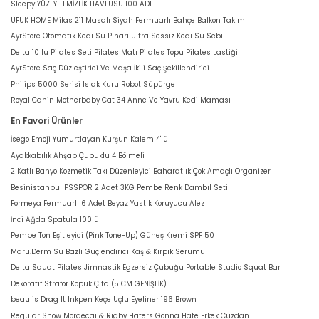
Sleepy YÜZEY TEMİZLİK HAVLUSU 100 ADET
UFUK HOME Milas 211 Masalı Siyah Fermuarlı Bahçe Balkon Takımı
AyrStore Otomatik Kedi Su Pınarı Ultra Sessiz Kedi Su Sebili
Delta 10 lu Pilates Seti Pilates Matı Pilates Topu Pilates Lastiği
AyrStore Saç Düzleştirici Ve Maşa İkili Saç Şekillendirici
Philips 5000 Serisi Islak Kuru Robot Süpürge
Royal Canin Motherbaby Cat 34 Anne Ve Yavru Kedi Maması
En Favori Ürünler
İsego Emoji Yumurtlayan Kurşun Kalem 4'lü
Ayakkabılık Ahşap Çubuklu 4 Bölmeli
2 Katlı Banyo Kozmetik Takı Düzenleyici Baharatlık Çok Amaçlı Organizer
Besinistanbul PSSPOR 2 Adet 3KG Pembe Renk Dambıl Seti
Formeya Fermuarlı 6 Adet Beyaz Yastık Koruyucu Alez
İnci Ağda Spatula 100lü
Pembe Ton Eşitleyici (Pink Tone-Up) Güneş Kremi SPF 50
Maru.Derm Su Bazlı Güçlendirici Kaş & Kirpik Serumu
Delta Squat Pilates Jimnastik Egzersiz Çubuğu Portable Studio Squat Bar
Dekoratif Strafor Köpük Çıta (5 CM GENİŞLİK)
beaulis Drag It Inkpen Keçe Uçlu Eyeliner 196 Brown
Regular Show Mordecai & Rigby Haters Gonna Hate Erkek Cüzdan