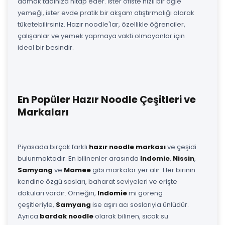
damak tadınıza hitap eder. İster ofiste hızlı bir öğle
yemeği, ister evde pratik bir akşam atıştırmalığı olarak
tüketebilirsiniz. Hazır noodle'lar, özellikle öğrenciler,
çalışanlar ve yemek yapmaya vakti olmayanlar için
ideal bir besindir.
En Popüler Hazır Noodle Çeşitleri ve
Markaları
Piyasada birçok farklı
hazır noodle markası
ve çeşidi
bulunmaktadır. En bilinenler arasında
Indomie
,
Nissin
,
Samyang
ve
Mamee
gibi markalar yer alır. Her birinin
kendine özgü sosları, baharat seviyeleri ve erişte
dokuları vardır. Örneğin,
Indomie
mi goreng
çeşitleriyle,
Samyang
ise aşırı acı soslarıyla ünlüdür.
Ayrıca
bardak noodle
olarak bilinen, sıcak su