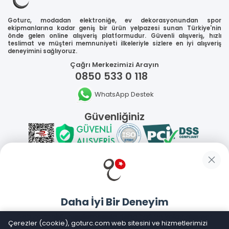
Goturc, modadan elektroniğe, ev dekorasyonundan spor
ekipmanlarına kadar geniş bir ürün yelpazesi sunan Türkiye'nin
önde gelen online alışveriş platformudur. Güvenli alışveriş, hızlı
teslimat ve müşteri memnuniyeti ilkeleriyle sizlere en iyi alışveriş
deneyimini sağlıyoruz.
Çağrı Merkezimizi Arayın
0850 533 0 118
WhatsApp Destek
Güvenliğiniz
Sosyal Medya
Daha İyi Bir Deneyim
Mobil Uygulamalarımız
Goturc mobil uygulamasıyla daha hızlı ve kolay alışveriş
Çerezler (cookie), goturc.com web sitesini ve hizmetlerimizi
yapın