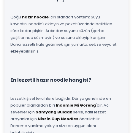
Çoğu
hazır noodle
için standart yöntem: Suyu
kaynatın, noodle'ı ekleyin ve paket üzerinde belirtilen
süre kadar pişirin. Ardından suyunu süzün (çorba
çeşitlerinde süzmeyin) ve sosunu ekleyip karıştırın.
Daha lezzetli hale getirmek için yumurta, sebze veya et
ekleyebilirsiniz.
En lezzetli hazır noodle hangisi?
Lezzet kişisel tercihlere bağlıdır. Dünya genelinde en
popüler olanlardan biri
Indomie Mi Goreng
'dir. Acı
sevenler için
Samyang Buldak
serisi, hafif lezzet
arayanlar için
Nissin Cup Noodles
önerilebilir.
Deneme yanılma yoluyla size en uygun olanı
bulabilirsiniz.