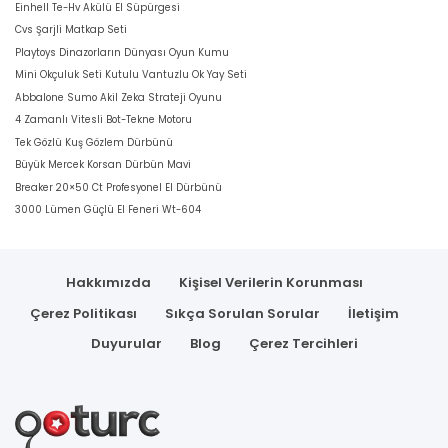
Einhell Te-Hv Akülü El Süpürgesi
Cvs Şarjli Matkap Seti
Playtoys Dinazorların Dünyası Oyun Kumu
Mini Okçuluk Seti Kutulu Vantuzlu Ok Yay Seti
Abbalone Sumo Akil Zeka Strateji Oyunu
4 Zamanlı Vitesli Bot-Tekne Motoru
Tek Gözlü Kuş Gözlem Dürbünü
Büyük Mercek Korsan Dürbün Mavi
Breaker 20×50 Ct Profesyonel El Dürbünü
3000 Lümen Güçlü El Feneri Wt-604
Hakkımızda
Kişisel Verilerin Korunması
Çerez Politikası
Sıkça Sorulan Sorular
İletişim
Duyurular
Blog
Çerez Tercihleri