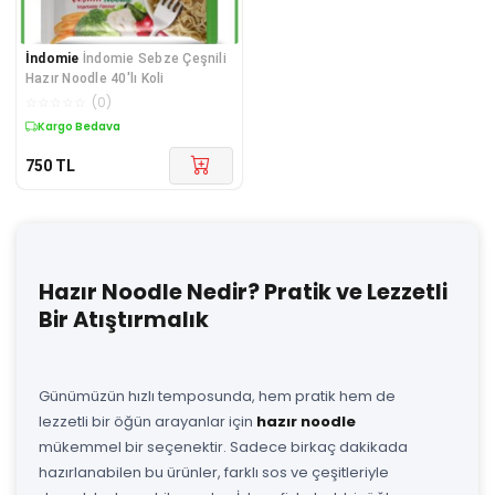
İndomie
İndomie Sebze Çeşnili
Hazır Noodle 40'lı Koli
☆
☆
☆
☆
☆
(
0
)
Kargo Bedava
750
TL
Hazır Noodle Nedir? Pratik ve Lezzetli
Bir Atıştırmalık
Günümüzün hızlı temposunda, hem pratik hem de
lezzetli bir öğün arayanlar için
hazır noodle
mükemmel bir seçenektir. Sadece birkaç dakikada
hazırlanabilen bu ürünler, farklı sos ve çeşitleriyle