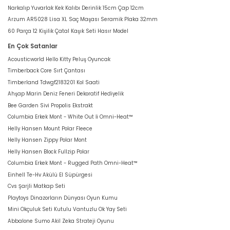
Narkalıp Yuvarlak Kek Kalıbı Derinlik 15cm Çap 12cm
Arzum AR5028 Lisa XL Saç Maşası Seramik Plaka 32mm
60 Parça 12 Kişilik Çatal Kaşık Seti Hasır Model
En Çok Satanlar
Acousticworld Hello Kitty Peluş Oyuncak
Timberback Core Sırt Çantası
Timberland Tdwgf2183201 Kol Saati
Ahşap Marin Deniz Feneri Dekoratif Hediyelik
Bee Garden Sivi Propolis Ekstrakt
Columbia Erkek Mont - White Out İi Omni-Heat™
Helly Hansen Mount Polar Fleece
Helly Hansen Zippy Polar Mont
Helly Hansen Block Fullzip Polar
Columbia Erkek Mont - Rugged Path Omni-Heat™
Einhell Te-Hv Akülü El Süpürgesi
Cvs Şarjli Matkap Seti
Playtoys Dinazorların Dünyası Oyun Kumu
Mini Okçuluk Seti Kutulu Vantuzlu Ok Yay Seti
Abbalone Sumo Akil Zeka Strateji Oyunu