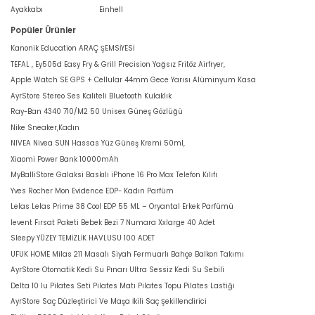
Ayakkabı
Einhell
Popüler Ürünler
Kanonik Education ARAÇ ŞEMSİYESİ
TEFAL , Ey505d Easy Fry & Grill Precision Yağsız Fritöz Airfryer,
Apple Watch SE GPS + Cellular 44mm Gece Yarısı Alüminyum Kasa
AyrStore Stereo Ses Kaliteli Bluetooth Kulaklık
Ray-Ban 4340 710/M2 50 Unisex Güneş Gözlüğü
Nike Sneaker,Kadın
NIVEA Nivea SUN Hassas Yüz Güneş Kremi 50ml,
Xiaomi Power Bank 10000mAh
MyBalliStore Galaksi Baskılı iPhone 16 Pro Max Telefon Kılıfı
Yves Rocher Mon Evidence EDP- Kadın Parfüm
Lelas Lelas Prime 38 Cool EDP 55 ML – Oryantal Erkek Parfümü
levent Fırsat Paketi Bebek Bezi 7 Numara Xxlarge 40 Adet
Sleepy YÜZEY TEMİZLİK HAVLUSU 100 ADET
UFUK HOME Milas 211 Masalı Siyah Fermuarlı Bahçe Balkon Takımı
AyrStore Otomatik Kedi Su Pınarı Ultra Sessiz Kedi Su Sebili
Delta 10 lu Pilates Seti Pilates Matı Pilates Topu Pilates Lastiği
AyrStore Saç Düzleştirici Ve Maşa İkili Saç Şekillendirici