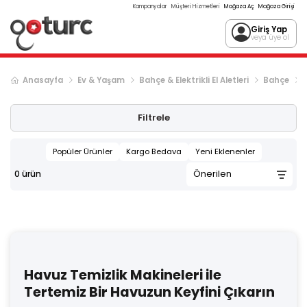
Kampanyalar
Müşteri Hizmetleri
Mağaza Aç
Mağaza Girişi
Giriş Yap
veya üye ol
Anasayfa
Ev & Yaşam
Bahçe & Elektrikli El Aletleri
Bahçe
Filtrele
Popüler Ürünler
Kargo Bedava
Yeni Eklenenler
0
ürün
Havuz Temizlik Makineleri ile
Tertemiz Bir Havuzun Keyfini Çıkarın