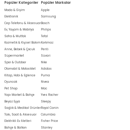
Popüler Kategoriler
Popüler Markalar
Moda & Giyim
Apple
Elektronik
Samsung
Cep Telefonu & Aksesuar
Bosch
Ev, Yaşam & Mobilya
Philips
Sofra & Mutfak
Tefal
Kozmetik & Kişisel Bakım
Korkmaz
Anne, Bebek & Çocuk
Penti
Süpermarket
Süvari
Spor & Outdoor
Nike
Otomobil & Motosiklet
Adidas
Kitap, Hobi & Eğlence
Puma
Oyuncak
Nivea
Pet Shop
Mac
Yapı Market & Bahçe
Yves Rocher
Beyaz Eşya
Sleepy
Sağlık & Medikal Ürünler
Royal Canin
Takı, Saat & Aksesuar
Columbia
Elektrikli Ev Aletleri
Fisher Price
Bahçe & Balkon
Stanley