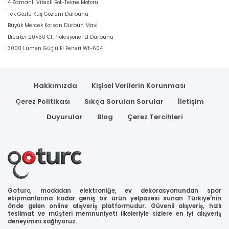
4 Zamanlı Vitesli Bot-Tekne Motoru
Tek Gözlü Kuş Gözlem Dürbünü
Büyük Mercek Korsan Dürbün Mavi
Breaker 20×50 Ct Profesyonel El Dürbünü
3000 Lümen Güçlü El Feneri Wt-604
Hakkımızda
Kişisel Verilerin Korunması
Çerez Politikası
Sıkça Sorulan Sorular
İletişim
Duyurular
Blog
Çerez Tercihleri
Goturc, modadan elektroniğe, ev dekorasyonundan spor
ekipmanlarına kadar geniş bir ürün yelpazesi sunan Türkiye'nin
önde gelen online alışveriş platformudur. Güvenli alışveriş, hızlı
teslimat ve müşteri memnuniyeti ilkeleriyle sizlere en iyi alışveriş
deneyimini sağlıyoruz.