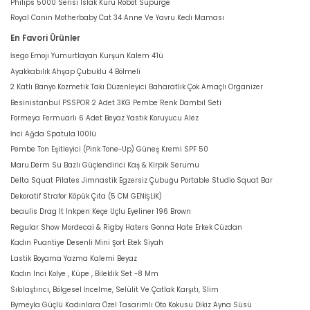
Philips 5000 Serisi Islak Kuru Robot Süpürge
Royal Canin Motherbaby Cat 34 Anne Ve Yavru Kedi Maması
En Favori Ürünler
İsego Emoji Yumurtlayan Kurşun Kalem 4'lü
Ayakkabılık Ahşap Çubuklu 4 Bölmeli
2 Katlı Banyo Kozmetik Takı Düzenleyici Baharatlık Çok Amaçlı Organizer
Besinistanbul PSSPOR 2 Adet 3KG Pembe Renk Dambıl Seti
Formeya Fermuarlı 6 Adet Beyaz Yastık Koruyucu Alez
İnci Ağda Spatula 100lü
Pembe Ton Eşitleyici (Pink Tone-Up) Güneş Kremi SPF 50
Maru.Derm Su Bazlı Güçlendirici Kaş & Kirpik Serumu
Delta Squat Pilates Jimnastik Egzersiz Çubuğu Portable Studio Squat Bar
Dekoratif Strafor Köpük Çıta (5 CM GENİŞLİK)
beaulis Drag It Inkpen Keçe Uçlu Eyeliner 196 Brown
Regular Show Mordecai & Rigby Haters Gonna Hate Erkek Cüzdan
Kadın Puantiye Desenli Mini Şort Etek Siyah
Lastik Boyama Yazma Kalemi Beyaz
Kadın Inci Kolye , Küpe , Bileklik Set -8 Mm
Sıkılaştırıcı, Bölgesel İncelme, Selülit Ve Çatlak Karşıtı, Slim
Bymeyla Güçlü Kadınlara Özel Tasarımlı Oto Kokusu Dikiz Ayna Süsü