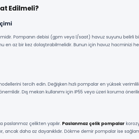
t Edilmeli?
çimi
idir. Pompanın debisi (gpm veya l/saat) havuz suyunu belirli 
u en az bir kez dolaştırabilmelidir. Bunun için havuz hacminizi 
dellerini tercih edin. Değişken hızlı pompalar en yüksek verimliliği
nemlidir. Dış mekan kullanımı için IP55 veya üzeri koruma önerilir
 paslanmaz çelikten yapılır.
Paslanmaz çelik pompalar
korozy
lıdır, ancak daha az dayanıklıdır. Dökme demir pompalar ise sağl