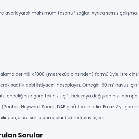
 göre ayarlayarak maksimum tasarruf sağlar. Ayrıca sessiz çalışma, 
rtalama derinlik x 1000 (metreküp cinsinden) formülüyle litre cin
ek saatlik debi ihtiyacını hesaplayın. Örneğin, 50 m³ havuz için 5
u önceliğinize göre tek hızlı, çift hızlı veya değişken hızlı pompa 
(Pentair, Hayward, Speck, DAB gibi) tercih edin. En az 2 yıl garan
ebilir parçalara sahip pompalar bakımı kolaylaştırır.
ulan Sorular