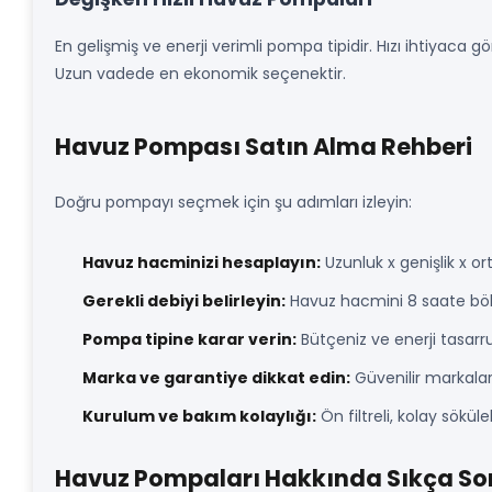
En gelişmiş ve enerji verimli pompa tipidir. Hızı ihtiyaca
Uzun vadede en ekonomik seçenektir.
Havuz Pompası Satın Alma Rehberi
Doğru pompayı seçmek için şu adımları izleyin:
Havuz hacminizi hesaplayın:
Uzunluk x genişlik x o
Gerekli debiyi belirleyin:
Havuz hacmini 8 saate böler
Pompa tipine karar verin:
Bütçeniz ve enerji tasarruf
Marka ve garantiye dikkat edin:
Güvenilir markalar 
Kurulum ve bakım kolaylığı:
Ön filtreli, kolay sökül
Havuz Pompaları Hakkında Sıkça Sor