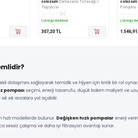
colezium
Damacana Tutacağı /
colezium
Taşıyıcısı
Pompası
☆
☆
☆
☆
☆
(
0
)
☆
☆
☆
☆
☆
Kargo Bedava
Kargo B
307,20
TL
1.546,91
mlidir?
 dolaşımını sağlayarak temizlik ve hijyen için kritik bir rol oyn
z pompası
seçimi, enerji tasarrufu, düşük bakım maliyeti ve uzu
ık sık arızalara yol açabilir.
en hızlı modellerde bulunur.
Değişken hızlı pompalar
enerji veri
ca sessiz çalışma ve daha iyi filtrasyon avantajı sunar.