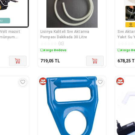
2 Volt mazot
Lisinya Kaliteli Sıvı Aktarma
Sıvı Akt
limünyum
Pompası Dakikada 30 Litre
Yakıt Su 
a Düğmeli
30lt
☆
☆
☆
☆
☆
(
0
)
☆
☆
☆
☆
☆
Kargo Bedava
Kargo B
719,05
TL
678,25
T