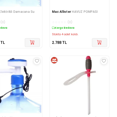
Elektrikli Damacana Su
Mac Allister
HAVUZ POMPASI
(
0
)
☆
☆
☆
☆
☆
(
0
)
edava
Kargo Bedava
Stokta 4 adet kaldı.
TL
2.788
TL