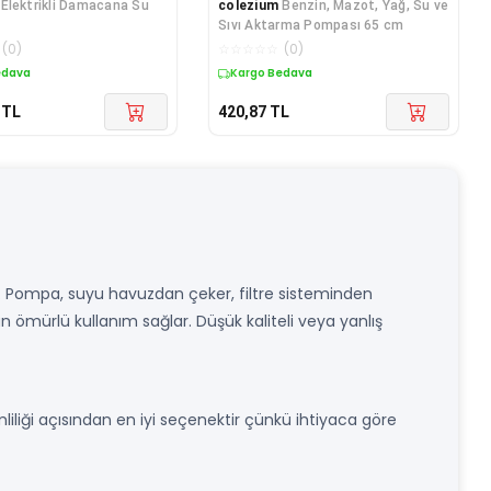
Elektrikli Damacana Su
colezium
Benzin, Mazot, Yağ, Su ve
Sıvı Aktarma Pompası 65 cm
(
0
)
☆
☆
☆
☆
☆
(
0
)
edava
Kargo Bedava
TL
420,87
TL
ar. Pompa, suyu havuzdan çeker, filtre sisteminden
n ömürlü kullanım sağlar. Düşük kaliteli veya yanlış
mliliği açısından en iyi seçenektir çünkü ihtiyaca göre