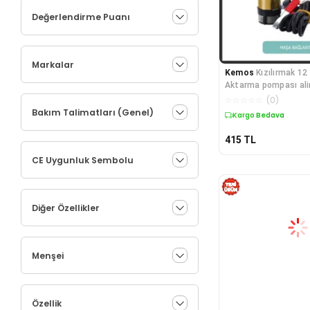
Değerlendirme Puanı
Markalar
Kemos
Kızılırmak 1
Aktarma pompası a
Gövdeli Açma Kapam
☆
☆
☆
☆
☆
(
0
)
Bakım Talimatları (Genel)
Kargo Bedava
415
TL
CE Uygunluk Sembolu
Diğer Özellikler
Menşei
Özellik