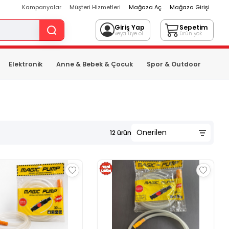
Kampanyalar
Müşteri Hizmetleri
Mağaza Aç
Mağaza Girişi
Giriş Yap
Sepetim
veya üye ol
ürün yok
Elektronik
Anne & Bebek & Çocuk
Spor & Outdoor
12
ürün