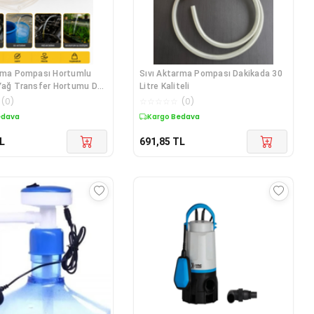
arma Pompası Hortumlu
Sıvı Aktarma Pompası Dakikada 30
Yağ Transfer Hortumu Dk-
Litre Kaliteli
(
0
)
☆
☆
☆
☆
☆
(
0
)
edava
Kargo Bedava
L
691,85
TL