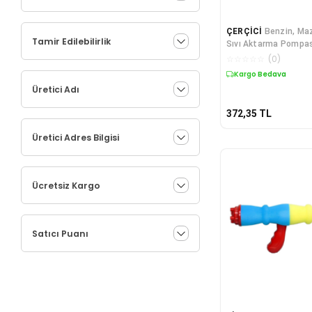
ÇERÇİCİ
Benzin, Maz
Tamir Edilebilirlik
Sıvı Aktarma Pompa
☆
☆
☆
☆
☆
(
0
)
Kargo Bedava
Üretici Adı
372,35
TL
Üretici Adres Bilgisi
Ücretsiz Kargo
Satıcı Puanı