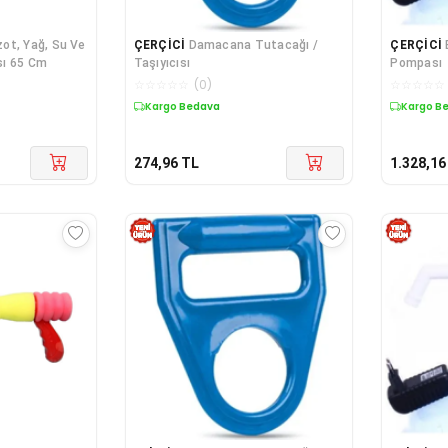
ot, Yağ, Su Ve
ÇERÇİCİ
Damacana Tutacağı /
ÇERÇİCİ
sı 65 Cm
Taşıyıcısı
Pompası
☆
☆
☆
☆
☆
(
0
)
☆
☆
☆
☆
☆
Kargo Bedava
Kargo B
274,96
TL
1.328,16