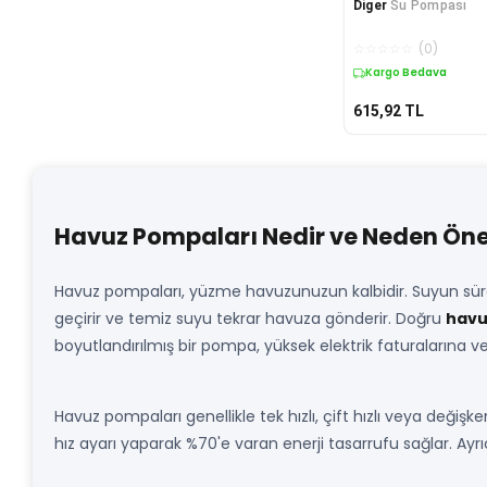
Diger
Su Pompası
☆
☆
☆
☆
☆
(
0
)
Kargo Bedava
615,92
TL
Havuz Pompaları Nedir ve Neden Öne
Havuz pompaları, yüzme havuzunuzun kalbidir. Suyun sürekli
geçirir ve temiz suyu tekrar havuza gönderir. Doğru
havu
boyutlandırılmış bir pompa, yüksek elektrik faturalarına ve s
Havuz pompaları genellikle tek hızlı, çift hızlı veya değişk
hız ayarı yaparak %70'e varan enerji tasarrufu sağlar. Ayrı